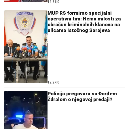
16:31
|
0
MUP RS formirao specijalni
operativni tim: Nema milosti za
obračun kriminalnih klanova na
ulicama Istočnog Sarajeva
12:27
|
0
Policija pregovara sa Đorđem
Ždralom o njegovoj predaji?