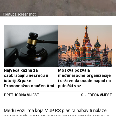
Youtube screenshot
Najveća kazna za
Moskva pozvala
saobraćajnu nesreću u
međunarodne organizacije
istoriji Srpske:
i države da osude napad na
Pravosnažno osuđen Amir
putnički voz
Kujović
PRETHODNA VIJEST
SLJEDEĆA VIJEST
Među vozilima koja MUP RS planira nabaviti nalaze