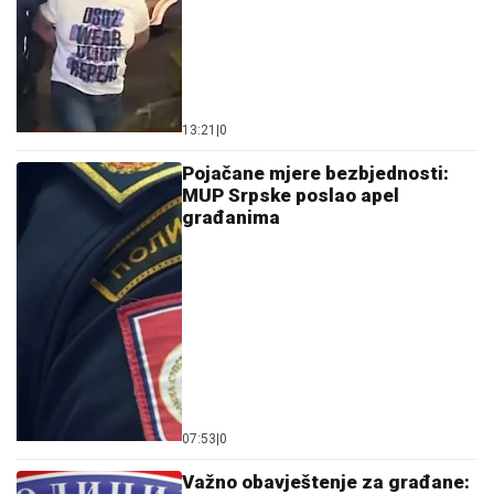
13:21
|
0
Pojačane mjere bezbjednosti:
MUP Srpske poslao apel
građanima
07:53
|
0
Važno obavještenje za građane: