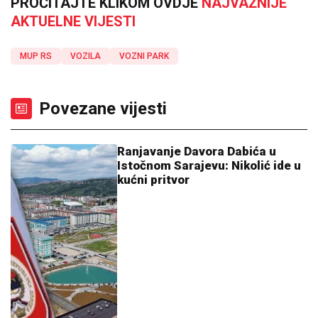
PROČITAJTE KLIKOM OVDJE
NAJVAŽNIJE
AKTUELNE VIJESTI
MUP RS
VOZILA
VOZNI PARK
Povezane vijesti
Ranjavanje Davora Dabića u
Istočnom Sarajevu: Nikolić ide u
kućni pritvor