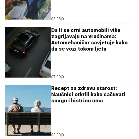
08:08
|
0
Da li se crni automobili više
zagrijavaju na vrućinama:
Automehaničar savjetuje kako
da se vozi tokom ljeta
07:00
|
0
Recept za zdravu starost:
Naučnici otkrili kako sačuvati
snagu i bistrinu uma
08:00
|
0