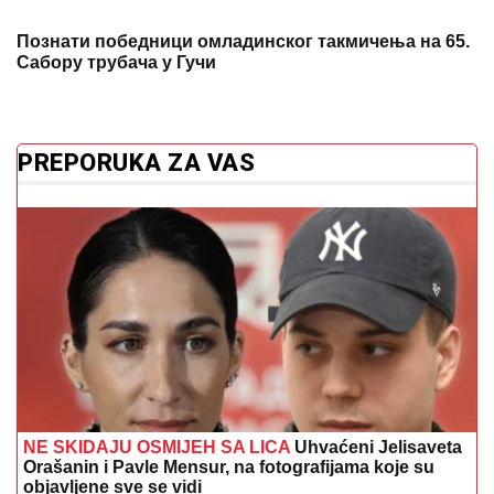
Познати победници омладинског такмичења на 65.
Сабору трубача у Гучи
PREPORUKA ZA VAS
NE SKIDAJU OSMIJEH SA LICA
Uhvaćeni Jelisaveta
Orašanin i Pavle Mensur, na fotografijama koje su
objavljene sve se vidi