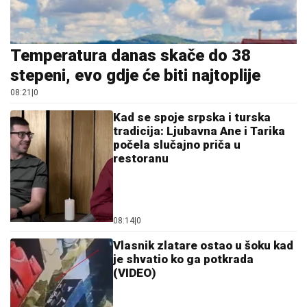
Temperatura danas skače do 38
stepeni, evo gdje će biti najtoplije
08:21
|
0
Kad se spoje srpska i turska
tradicija: Ljubavna Ane i Tarika
počela slučajno priča u
restoranu
08:14
|
0
Vlasnik zlatare ostao u šoku kad
je shvatio ko ga potkrada
(VIDEO)