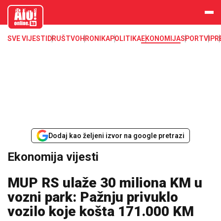
aloonline.b
a
SVE VIJESTI
DRUŠTVO
HRONIKA
POLITIKA
EKONOMIJA
SPORT
VIP
R
Dodaj kao željeni izvor na google pretrazi
Ekonomija vijesti
MUP RS ulaže 30 miliona KM u
vozni park: Pažnju privuklo
vozilo koje košta 171.000 KM