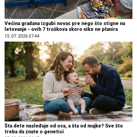
Većina građana izgubi novac pre nego što stigne na
letovanje - ovih 7 troškova skoro niko ne planira
15. 07. 2026 07:44
Šta dete nasleđuje od oca, a šta od majke? Sve što
treba da znate o genetici