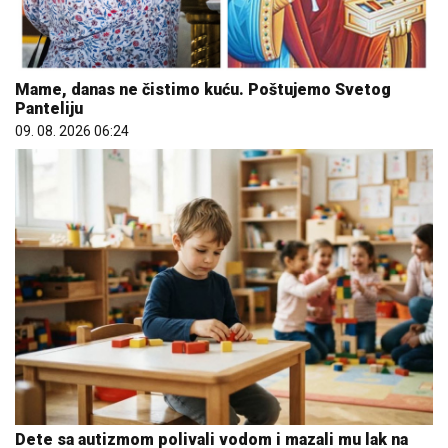
Mame, danas ne čistimo kuću. Poštujemo Svetog
Panteliju
09. 08. 2026 06:24
Dete sa autizmom polivali vodom i mazali mu lak na