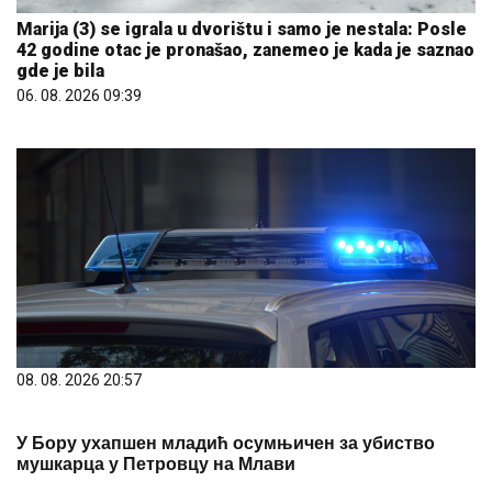
Marija (3) se igrala u dvorištu i samo je nestala: Posle
42 godine otac je pronašao, zanemeo je kada je saznao
gde je bila
06. 08. 2026 09:39
08. 08. 2026 20:57
У Бору ухапшен младић осумњичен за убиство
мушкарца у Петровцу на Млави