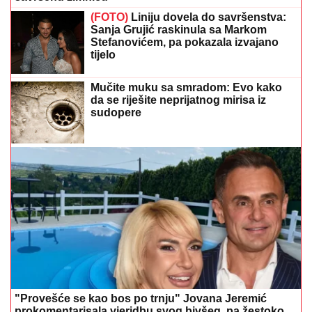
(FOTO)
Liniju dovela do savršenstva:
Sanja Grujić raskinula sa Markom
Stefanovićem, pa pokazala izvajano
tijelo
Mučite muku sa smradom: Evo kako
da se riješite neprijatnog mirisa iz
sudopere
"Provešće se kao bos po trnju" Jovana Jeremić
prokomentarisala vjeridbu svog bivšeg, pa žestoko