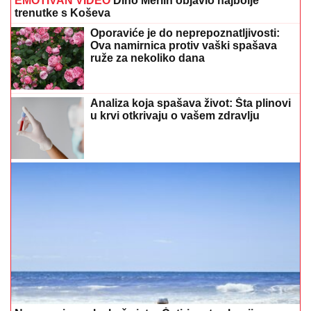
EMOTIVAN VIDEO
Dino Merlin objavio najbolje
trenutke s Koševa
Oporaviće je do neprepoznatljivosti:
Ova namirnica protiv vaški spašava
ruže za nekoliko dana
Analiza koja spašava život: Šta plinovi
u krvi otkrivaju o vašem zdravlju