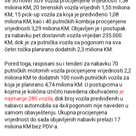
se 30 novih SUV vozila procijenjene vrijednosti 1,58
miliona KM, 20 terenskih vozila vrijednih 1,55 miliona
KM, 15 pick-up vozila za koja je predviđeno 1,08
miliona KM, kao i 40 putničkih kombija procijenjene
vrijednosti 3,29 miliona KM. Objavljen je i postupak
za nabavku pet dostavnih vozila vrijedan 235.000
KM, dok je za putnička vozila sa pogonom na sva
četiri točka planirano dodatnih 2,3 miliona KM.
Pored toga, raspisani su i tenderi za nabavku 70
putničkih motornih vozila procijenjene vrijednosti 2,2
miliona KM te dodatnih 100 novih putničkih vozila za
koja je planirano 4,74 miliona KM. U postupcima u
kojima je količina izričito navedena obuhvaćeno
je
najmanje 280 vozila
, dok broj vozila predviđenih u
nabavci automobila sa 4x4 pogonom nije naveden u
samom obavještenju. Ukupna procijenjena
vrijednost do sada objavljenih nabavki prelazi 17
miliona KM bez PDV-a.