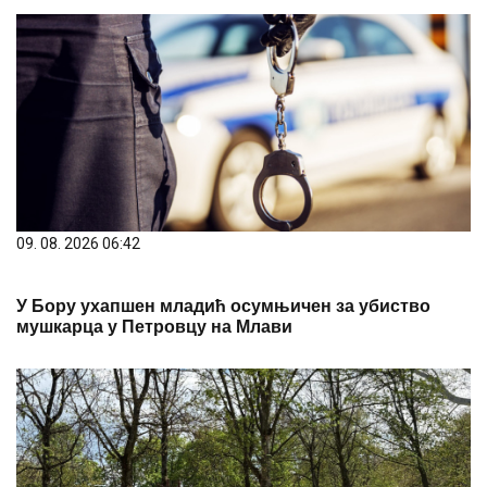
09. 08. 2026 06:42
У Бору ухапшен младић осумњичен за убиство
мушкарца у Петровцу на Млави