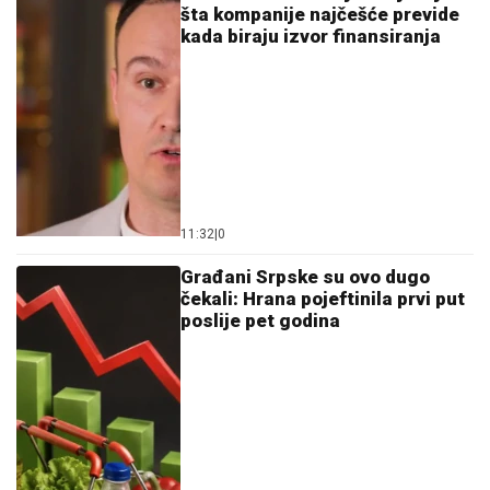
šta kompanije najčešće previde
kada biraju izvor finansiranja
11:32
|
0
Građani Srpske su ovo dugo
čekali: Hrana pojeftinila prvi put
poslije pet godina