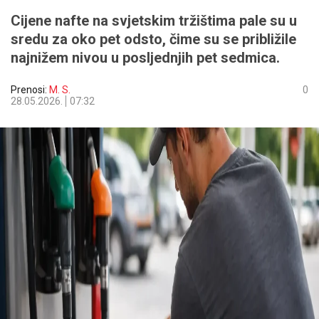
Cijene nafte na svjetskim tržištima pale su u
sredu za oko pet odsto, čime su se približile
najnižem nivou u posljednjih pet sedmica.
Prenosi:
M. S.
0
28.05.2026.
07:32