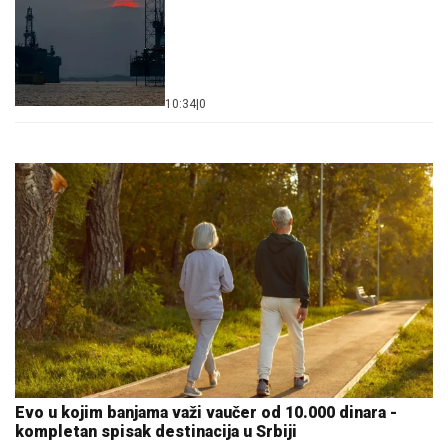
10:34
|
0
Evo u kojim banjama važi vaučer od 10.000 dinara -
kompletan spisak destinacija u Srbiji