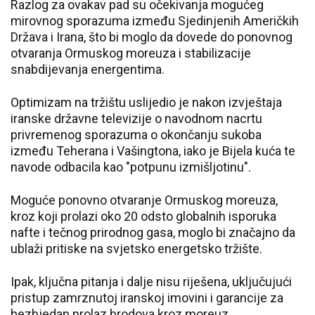
Razlog za ovakav pad su očekivanja mogućeg
mirovnog sporazuma između Sjedinjenih Američkih
Država i Irana, što bi moglo da dovede do ponovnog
otvaranja Ormuskog moreuza i stabilizacije
snabdijevanja energentima.
Optimizam na tržištu uslijedio je nakon izvještaja
iranske državne televizije o navodnom nacrtu
privremenog sporazuma o okončanju sukoba
između Teherana i Vašingtona, iako je Bijela kuća te
navode odbacila kao "potpunu izmišljotinu".
Moguće ponovno otvaranje Ormuskog moreuza,
kroz koji prolazi oko 20 odsto globalnih isporuka
nafte i tečnog prirodnog gasa, moglo bi značajno da
ublaži pritiske na svjetsko energetsko tržište.
Ipak, ključna pitanja i dalje nisu riješena, uključujući
pristup zamrznutoj iranskoj imovini i garancije za
bezbjedan prolaz brodova kroz moreuz.