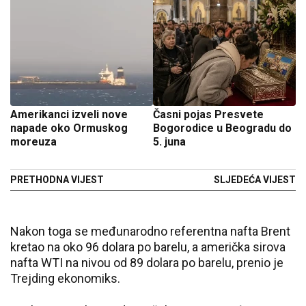
Amerikanci izveli nove
Časni pojas Presvete
napade oko Ormuskog
Bogorodice u Beogradu do
moreuza
5. juna
PRETHODNA VIJEST
SLJEDEĆA VIJEST
Nakon toga se međunarodno referentna nafta Brent
kretao na oko 96 dolara po barelu, a američka sirova
nafta WTI na nivou od 89 dolara po barelu, prenio je
Trejding ekonomiks.