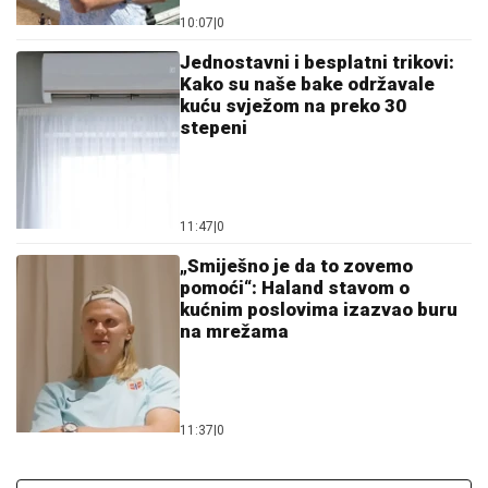
10:07
|
0
Jednostavni i besplatni trikovi:
Kako su naše bake održavale
kuću svježom na preko 30
stepeni
11:47
|
0
„Smiješno je da to zovemo
pomoći“: Haland stavom o
kućnim poslovima izazvao buru
na mrežama
11:37
|
0