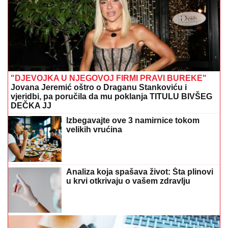
"DJEVOJKA U NJEGOVOJ FIRMI PRAVI BUREKE"
Jovana Jeremić oštro o Draganu Stankoviću i
vjeridbi, pa poručila da mu poklanja TITULU BIVŠEG
DEČKA JJ
Izbegavajte ove 3 namirnice tokom
velikih vrućina
Analiza koja spašava život: Šta plinovi
u krvi otkrivaju o vašem zdravlju