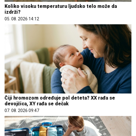
Koliko visoku temperaturu ljudsko telo može da
izdrži?
05. 08. 2026 14:12
Čiji hromozom određuje pol deteta? XX rađa se
devojčica, XY rađa se dečak
07. 08. 2026 09:47