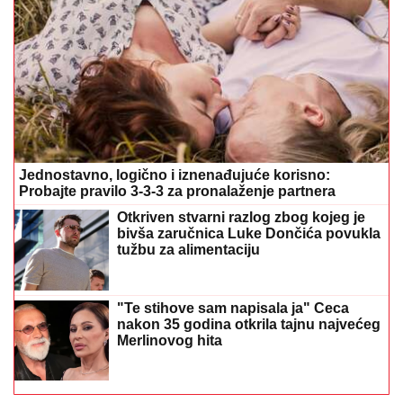
Jednostavno, logično i iznenađujuće korisno:
Probajte pravilo 3-3-3 za pronalaženje partnera
Otkriven stvarni razlog zbog kojeg je
bivša zaručnica Luke Dončića povukla
tužbu za alimentaciju
"Te stihove sam napisala ja" Ceca
nakon 35 godina otkrila tajnu najvećeg
Merlinovog hita