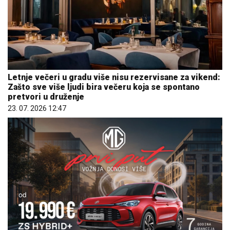
Letnje večeri u gradu više nisu rezervisane za vikend:
Zašto sve više ljudi bira večeru koja se spontano
pretvori u druženje
23. 07. 2026 12:47