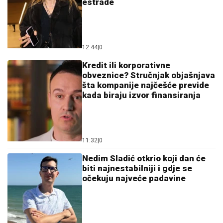
estrade
12:44
|
0
Kredit ili korporativne
obveznice? Stručnjak objašnjava
šta kompanije najčešće previde
kada biraju izvor finansiranja
11:32
|
0
Nedim Sladić otkrio koji dan će
biti najnestabilniji i gdje se
očekuju najveće padavine