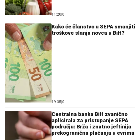
11:20
|
0
Kako će članstvo u SEPA smanjiti
troškove slanja novca u BiH?
19:35
|
0
Centralna banka BiH zvanično
aplicirala za pristupanje SEPA
području: Brža i znatno jeftinija
prekogranična plaćanja u evrima