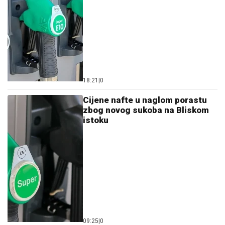
18:21
|
0
Cijene nafte u naglom porastu
zbog novog sukoba na Bliskom
istoku
09:25
|
0