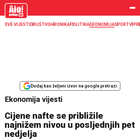
aloonline.b
a
SVE VIJESTI
DRUŠTVO
HRONIKA
POLITIKA
EKONOMIJA
SPORT
VIP
R
Dodaj kao željeni izvor na google pretrazi
Ekonomija vijesti
Cijene nafte se približile
najnižem nivou u posljednjih pet
nedjelja