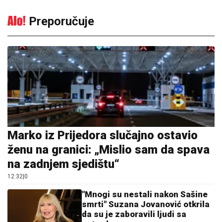
Preporučuje
Marko iz Prijedora slučajno ostavio
ženu na granici: „Mislio sam da spava
na zadnjem sjedištu“
12:32
|
0
"Mnogi su nestali nakon Sašine
smrti" Suzana Jovanović otkrila
da su je zaboravili ljudi sa