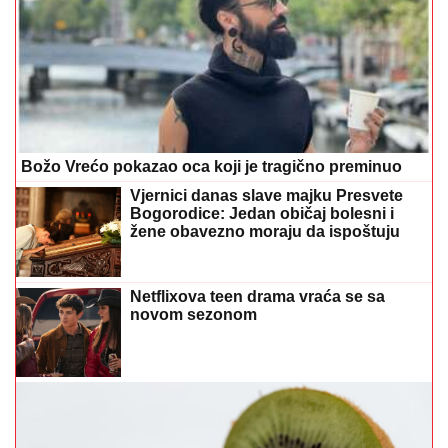
Božo Vrećo pokazao oca koji je tragično preminuo
Vjernici danas slave majku Presvete
Bogorodice: Jedan običaj bolesni i
žene obavezno moraju da ispoštuju
Netflixova teen drama vraća se sa
novom sezonom