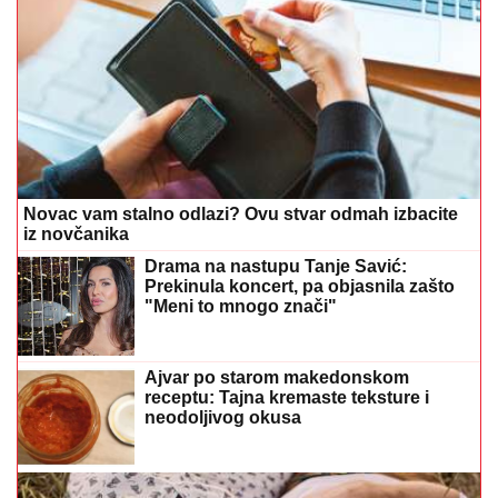
Novac vam stalno odlazi? Ovu stvar odmah izbacite
iz novčanika
Drama na nastupu Tanje Savić:
Prekinula koncert, pa objasnila zašto
"Meni to mnogo znači"
Ajvar po starom makedonskom
receptu: Tajna kremaste teksture i
neodoljivog okusa