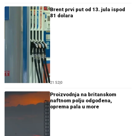
Brent prvi put od 13. jula ispod
81 dolara
21:52
|
0
Proizvodnja na britanskom
naftnom polju odgođena,
oprema pala u more