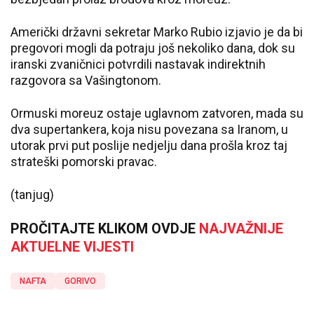
Američki državni sekretar Marko Rubio izjavio je da bi
pregovori mogli da potraju još nekoliko dana, dok su
iranski zvaničnici potvrdili nastavak indirektnih
razgovora sa Vašingtonom.
Ormuski moreuz ostaje uglavnom zatvoren, mada su
dva supertankera, koja nisu povezana sa Iranom, u
utorak prvi put poslije nedjelju dana prošla kroz taj
strateški pomorski pravac.
(tanjug)
PROČITAJTE KLIKOM OVDJE
NAJVAŽNIJE
AKTUELNE VIJESTI
NAFTA
GORIVO