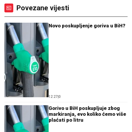
Povezane vijesti
Novo poskupljenje goriva u BiH?
12:27
|
0
Gorivo u BiH poskupljuje zbog
markiranja, evo koliko ćemo više
plaćati po litru