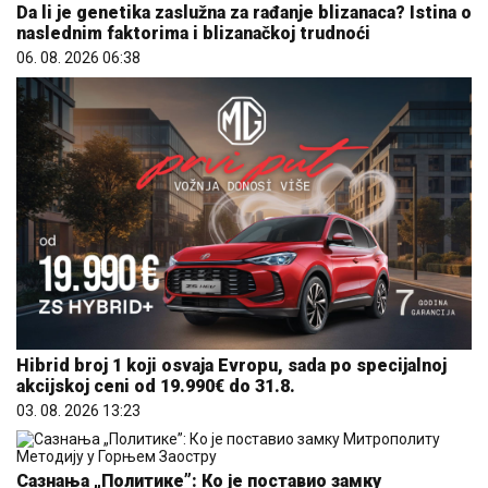
Hibrid broj 1 koji osvaja Evropu, sada po specijalnoj
akcijskoj ceni od 19.990€ do 31.8.
03. 08. 2026 13:23
Сазнања „Политике”: Ко је поставио замку
Митрополиту Методију у Горњем Заостру
05. 08. 2026 15:45