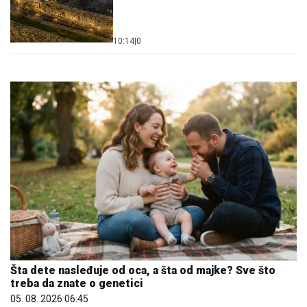
10:14
|
0
Šta dete nasleđuje od oca, a šta od majke? Sve što
treba da znate o genetici
05. 08. 2026 06:45