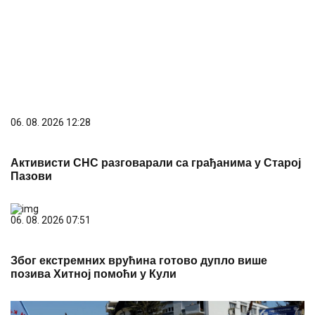
06. 08. 2026 12:28
Активисти СНС разговарали са грађанима у Старој
Пазови
06. 08. 2026 07:51
Због екстремних врућина готово дупло више
позива Хитној помоћи у Кули