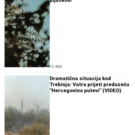
15:40
|
0
Dramatična situacija kod
Trebinja: Vatra prijeti preduzeću
"Hercegovina putevi" (VIDEO)
15:12
|
0
Pasoš zaslužnim strancima: BiH