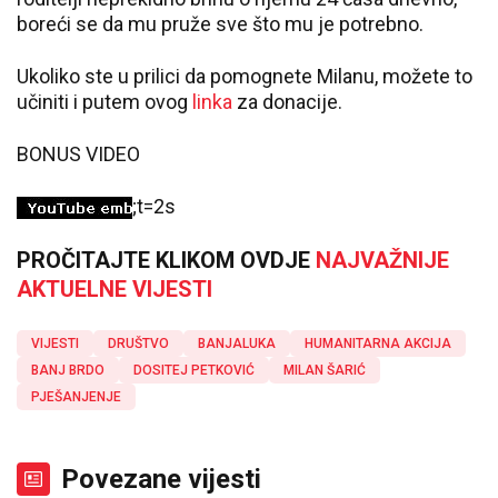
boreći se da mu pruže sve što mu je potrebno.
Ukoliko ste u prilici da pomognete Milanu, možete to
učiniti i putem ovog
linka
za donacije.
BONUS VIDEO
;t=2s
PROČITAJTE KLIKOM OVDJE
NAJVAŽNIJE
AKTUELNE VIJESTI
VIJESTI
DRUŠTVO
BANJALUKA
HUMANITARNA AKCIJA
BANJ BRDO
DOSITEJ PETKOVIĆ
MILAN ŠARIĆ
PJEŠANJENJE
Povezane vijesti