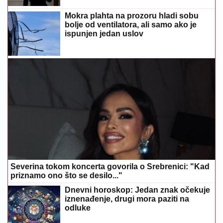
Severina tokom koncerta govorila o Srebrenici: "Kad
priznamo ono što se desilo..."
Dnevni horoskop: Jedan znak očekuje
iznenađenje, drugi mora paziti na
odluke
Jabučni ocat nije čudotvoran lijek:
Stručnjaci razjasnili najveće zablude