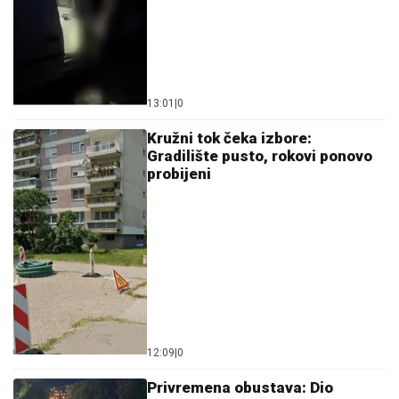
13:01
|
0
Kružni tok čeka izbore:
Gradilište pusto, rokovi ponovo
probijeni
12:09
|
0
Privremena obustava: Dio