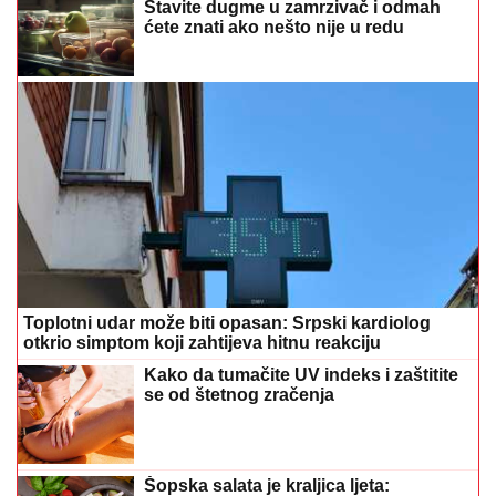
Toplotni udar može biti opasan: Srpski kardiolog
otkrio simptom koji zahtijeva hitnu reakciju
Kako da tumačite UV indeks i zaštitite
se od štetnog zračenja
Šopska salata je kraljica ljeta:
Osvježavajući recept koji osvaja na
prvi zalogaj