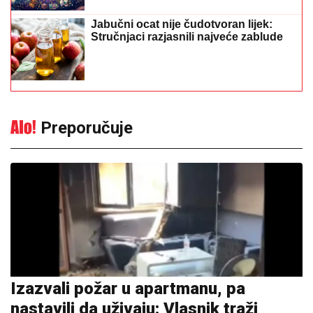
Preporučuje
Izazvali požar u apartmanu, pa
nastavili da uživaju: Vlasnik traži
400.000 evra odštete
21:54
|
0
Tragedija u Srbiji: Muškarac