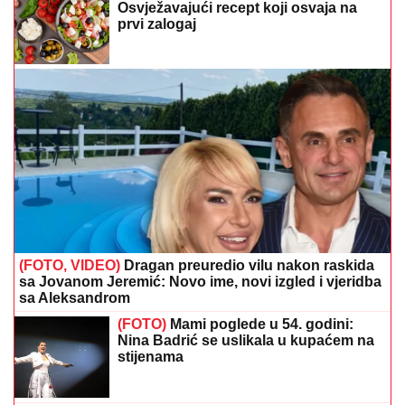
(FOTO, VIDEO)
Dragan preuredio vilu nakon raskida
sa Jovanom Jeremić: Novo ime, novi izgled i vjeridba
sa Aleksandrom
(FOTO)
Mami poglede u 54. godini:
Nina Badrić se uslikala u kupaćem na
stijenama
(VIDEO) HIT SNIMAK SA SVADBE U
UŽICU ZAPALIO MREŽE
Mladenci
otkrili kako je nastao "Poslije tri rakije"