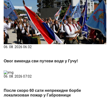
06. 08. 2026 06:32
Овог викенда сви путеви воде у Гучу!
06. 08. 2026 07:02
После скоро 60 сати непрекидне борбе
локализован пожар у Габровници
PREPORUKA ZA VAS