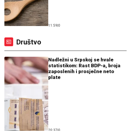
Društvo
Nadležni u Srpskoj se hvale
statistikom: Rast BDP-a, broja
zaposlenih i prosječne neto
plate
20:37
|
0
Mještani blokirali put Banjaluka-
Prijedor: Polivamo se bokalima
na plus 40 (VIDEO)