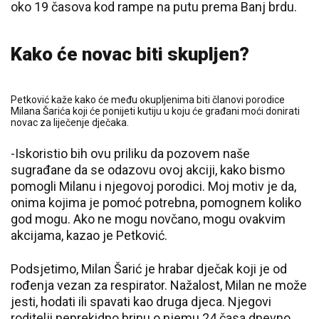
oko 19 časova kod rampe na putu prema Banj brdu.
Kako će novac biti skupljen?
Petković kaže kako će među okupljenima biti članovi porodice
Milana Šarića koji će ponijeti kutiju u koju će građani moći donirati
novac za liječenje dječaka.
-Iskoristio bih ovu priliku da pozovem naše
sugrađane da se odazovu ovoj akciji, kako bismo
pomogli Milanu i njegovoj porodici. Moj motiv je da,
onima kojima je pomoć potrebna, pomognem koliko
god mogu. Ako ne mogu novčano, mogu ovakvim
akcijama, kazao je Petković.
Podsjetimo, Milan Šarić je hrabar dječak koji je od
rođenja vezan za respirator. Nažalost, Milan ne može
jesti, hodati ili spavati kao druga djeca. Njegovi
roditelji neprekidno brinu o njemu 24 časa dnevno,