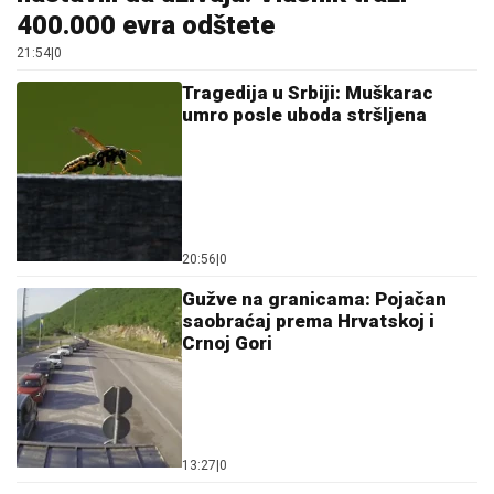
umro posle uboda stršljena
20:56
|
0
Gužve na granicama: Pojačan
saobraćaj prema Hrvatskoj i
Crnoj Gori
13:27
|
0
Srpska pjevačica pretukla
taksistu: "Čika se nije lijepo
proveo"