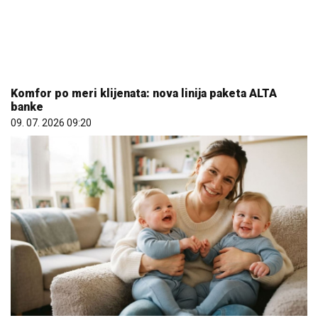
Komfor po meri klijenata: nova linija paketa ALTA
banke
09. 07. 2026 09:20
Da li je genetika zaslužna za rađanje blizanaca? Istina o
naslednim faktorima i blizanačkoj trudnoći
06. 08. 2026 06:38