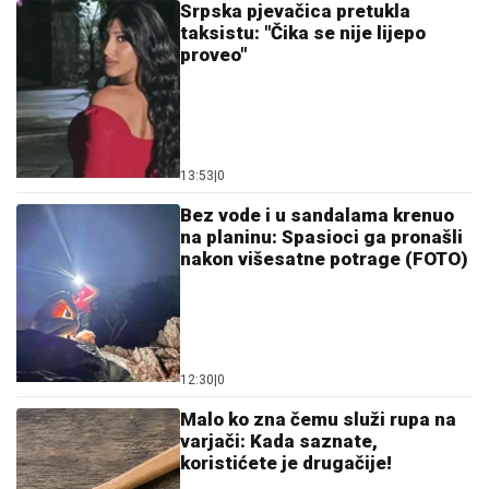
13:53
|
0
Bez vode i u sandalama krenuo
na planinu: Spasioci ga pronašli
nakon višesatne potrage (FOTO)
12:30
|
0
Malo ko zna čemu služi rupa na
varjači: Kada saznate,
koristićete je drugačije!
11:59
|
0