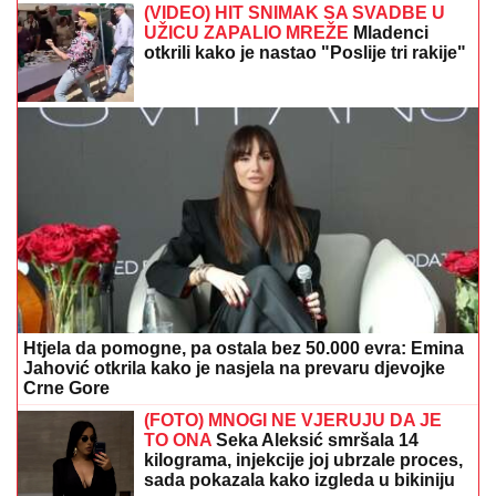
Htjela da pomogne, pa ostala bez 50.000 evra: Emina
Jahović otkrila kako je nasjela na prevaru djevojke
Crne Gore
(FOTO) MNOGI NE VJERUJU DA JE
TO ONA
Seka Aleksić smršala 14
kilograma, injekcije joj ubrzale proces,
sada pokazala kako izgleda u bikiniju
Mokra plahta na prozoru hladi sobu
bolje od ventilatora, ali samo ako je
ispunjen jedan uslov