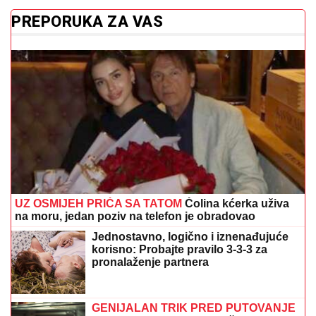
UZ OSMIJEH PRIČA SA TATOM
Čolina kćerka uživa
na moru, jedan poziv na telefon je obradovao
Jednostavno, logično i iznenađujuće
korisno: Probajte pravilo 3-3-3 za
pronalaženje partnera
GENIJALAN TRIK PRED PUTOVANJE
Stavite dugme u zamrzivač i odmah
ćete znati ako nešto nije u redu