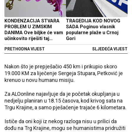
KONDENZACIJA STVARA
TRAGEDIJA KOD NOVOG
PROBLEM U ZIMSKIM
SADA Poginuo vlasnik
DANIMA Ove biljke će vam
popularne plaže u Crnoj
učinkovito riješiti taj
Gori
problem
PRETHODNA VIJEST
SLJEDEĆA VIJEST
Nakon što je prepješačio 450 km i prikupio skoro
19.000 KM za liječenje Sergeja Stupara, Petković je
krenuo u novu humanu misiju.
Za ALOonline najavljuje da je početak okupljanja u
nedjelju planiran u 18.15 časova, kod krivog sata na
Trgu Krajine, a samo pješaćenje trajaće 6 kilometara.
Ističe da oni koji iz nekog razloga nisu u prilici da
dođu na Trg Krajine, mogu se humanistima pridružiti