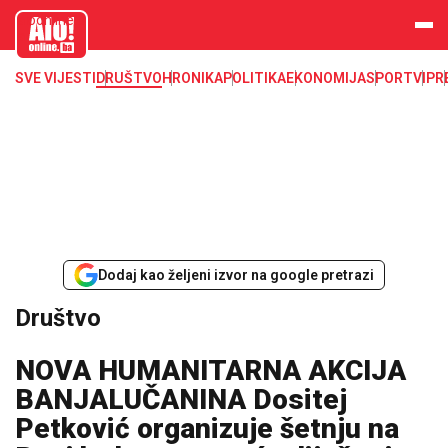
aloonline.b
a
SVE VIJESTI
DRUŠTVO
HRONIKA
POLITIKA
EKONOMIJA
SPORT
VIP
R
Dodaj kao željeni izvor na google pretrazi
Društvo
NOVA HUMANITARNA AKCIJA
BANJALUČANINA Dositej
Petković organizuje šetnju na