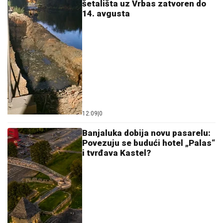
šetališta uz Vrbas zatvoren do
14. avgusta
12:09
|
0
Banjaluka dobija novu pasarelu:
Povezuju se budući hotel „Palas“
i tvrđava Kastel?