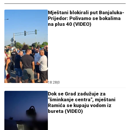
Mještani blokirali put Banjaluka-
Prijedor: Polivamo se bokalima
na plus 40 (VIDEO)
18:28
|
0
Dok se Grad zadužuje za
"šminkanje centra", mještani
Ramića se kupaju vodom iz
bureta (VIDEO)