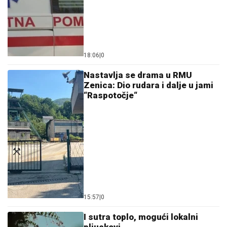
18:06
|
0
Nastavlja se drama u RMU
Zenica: Dio rudara i dalje u jami
“Raspotočje“
15:57
|
0
I sutra toplo, mogući lokalni
pljuskovi