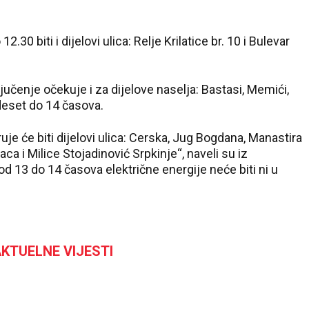
30 biti i dijelovi ulica: Relje Krilatice br. 10 i Bulevar
ključenje očekuje i za dijelove naselja: Bastasi, Memići,
u od deset do 14 časova.
je će biti dijelovi ulica: Cerska, Jug Bogdana, Manastira
ca i Milice Stojadinović Srpkinje“, naveli su iz
od 13 do 14 časova električne energije neće biti ni u
KTUELNE VIJESTI