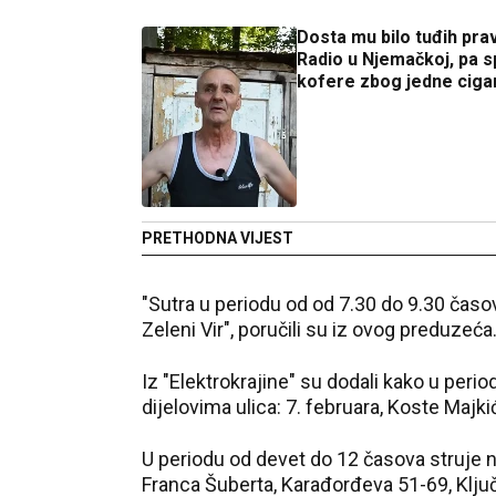
Dosta mu bilo tuđih prav
Radio u Njemačkoj, pa 
kofere zbog jedne ciga
PRETHODNA VIJEST
"Sutra u periodu od od 7.30 do 9.30 časova
Zeleni Vir", poručili su iz ovog predu
Iz "Elektrokrajine" su dodali kako u peri
dijelovima ulica: 7. februara, Koste Majk
U periodu od devet do 12 časova struje ne
Franca Šuberta, Karađorđeva 51-69, Ključ