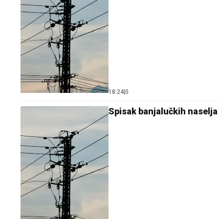
18:24
|
0
Spisak banjalučkih naselja i