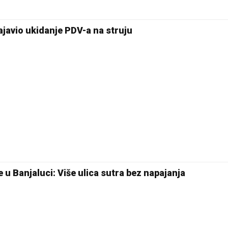
27 °C
Pale
najavio ukidanje PDV-a na struju
e u Banjaluci: Više ulica sutra bez napajanja