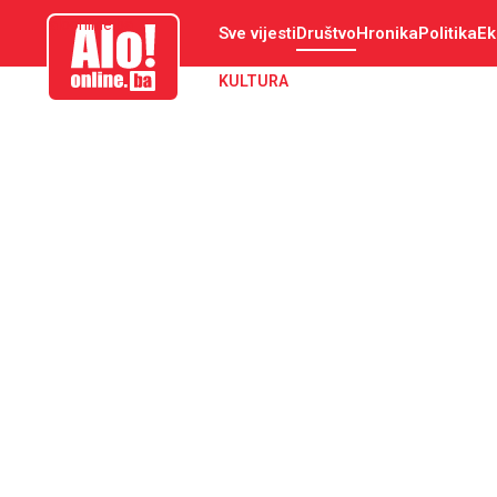
aloonline.ba
Sve vijesti
Društvo
Hronika
Politika
Ek
KULTURA