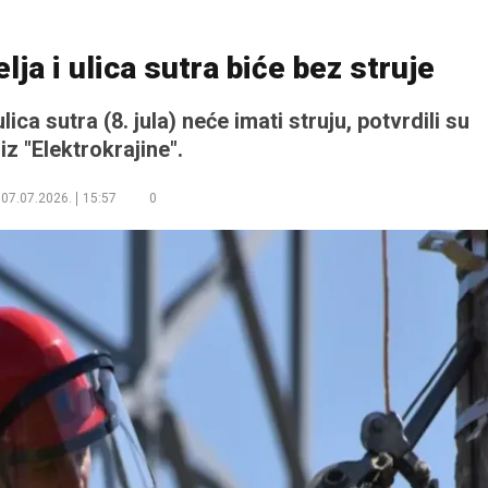
lja i ulica sutra biće bez struje
lica sutra (8. jula) neće imati struju, potvrdili su
iz "Elektrokrajine".
07.07.2026.
15:57
0