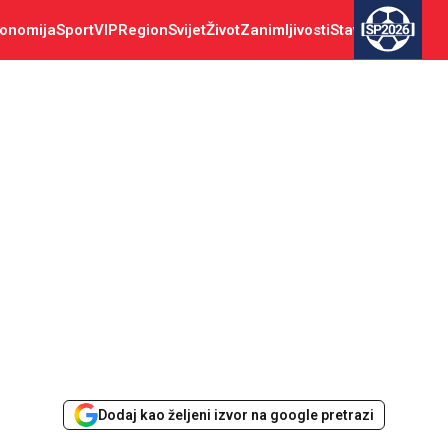
onomija
Sport
VIP
Region
Svijet
Život
Zanimljivosti
Stav
SP2026
Dodaj kao željeni izvor na google pretrazi