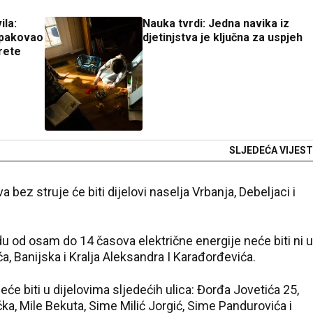
ila:
Nauka tvrdi: Jedna navika iz
spakovao
djetinjstva je ključna za uspjeh
rete
SLJEDEĆA VIJEST
 bez struje će biti dijelovi naselja Vrbanja, Debeljaci i
zeća.
odu od osam do 14 časova električne energije neće biti ni u
ića, Banijska i Kralja Aleksandra I Karađorđevića.
će biti u dijelovima sljedećih ulica: Đorđa Jovetića 25,
ka, Mile Bekuta, Sime Milić Jorgić, Sime Pandurovića i