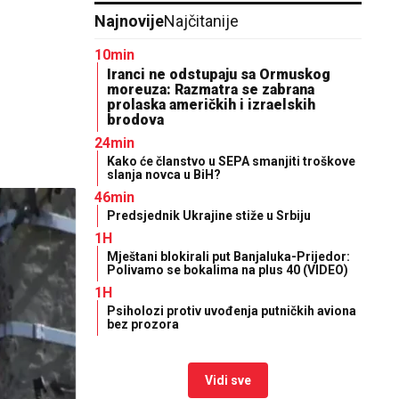
Najnovije
Najčitanije
10min
Iranci ne odstupaju sa Ormuskog
moreuza: Razmatra se zabrana
prolaska američkih i izraelskih
brodova
24min
Kako će članstvo u SEPA smanjiti troškove
slanja novca u BiH?
46min
Predsjednik Ukrajine stiže u Srbiju
1H
Mještani blokirali put Banjaluka-Prijedor:
Polivamo se bokalima na plus 40 (VIDEO)
1H
Psiholozi protiv uvođenja putničkih aviona
bez prozora
Vidi sve