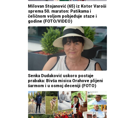
Milovan Stojanović (65) iz Kotor Varoši
sprema 50. maraton: Patikama i
čeličnom voljom pobjeđuje staze i
godine (FOTO/VIDEO)
Senka Dudaković uskoro postaje
prabaka: Bivša misica Orahove plijeni
šarmom i u osmoj deceniji (FOTO)