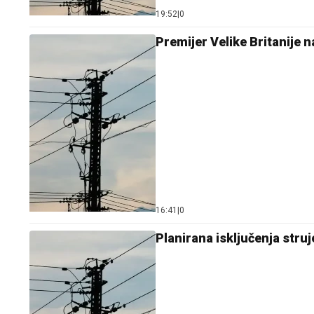
19:52
|
0
Premijer Velike Britanije 
16:41
|
0
Planirana isključenja struj