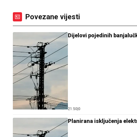
Povezane vijesti
Dijelovi pojedinih banjaluč
21:50
|
0
Planirana isključenja elek