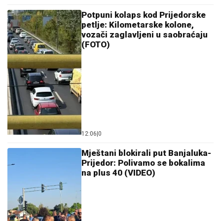
Potpuni kolaps kod Prijedorske
petlje: Kilometarske kolone,
vozači zaglavljeni u saobraćaju
(FOTO)
12:06
|
0
Mještani blokirali put Banjaluka-
Prijedor: Polivamo se bokalima
na plus 40 (VIDEO)