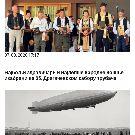
07. 08. 2026 17:17
Најбољи здравичари и најлепше народне ношње
изабрани на 65. Драгачевском сабору трубача