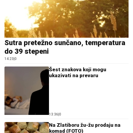
Sutra pretežno sunčano, temperatura
do 39 stepeni
14:23
|
0
Šest znakova koji mogu
ukazivati na prevaru
13:36
|
0
Na Zlatiboru žu-žu prodaju na
komad (FOTO)