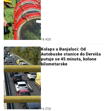
18:42
|
0
Kolaps u Banjaluci: Od
Autobuske stanice do Derviša
putuje se 45 minuta, kolone
kilometarske
16:37
|
0