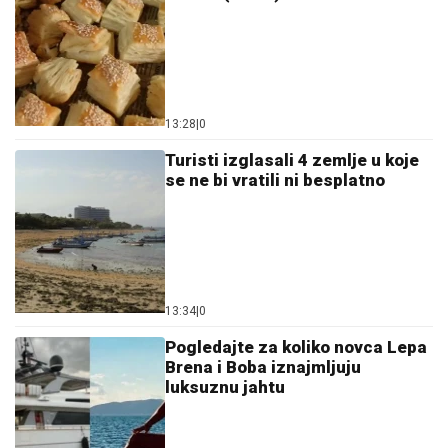
13:28
|
0
Turisti izglasali 4 zemlje u koje
se ne bi vratili ni besplatno
13:34
|
0
Pogledajte za koliko novca Lepa
Brena i Boba iznajmljuju
luksuznu jahtu
13:59
|
0