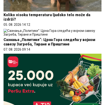
Koliko visoku temperaturu ljudsko telo može da
izdrži?
05. 08. 2026 14:12
Сазнања „Политике”: Црна Гора следећа у војном
савезу Загреба, Тиране и Приштине
07. 08. 2026 09:14
25.000 kupaca već kupuje uz PerSu Extra. A ti? Saznaj