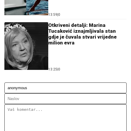
Otkriveni detalji: Marina
Tucaković iznajmljivala stan
gdje je čuvala stvari vrijedne
milion evra
13:25
|
0