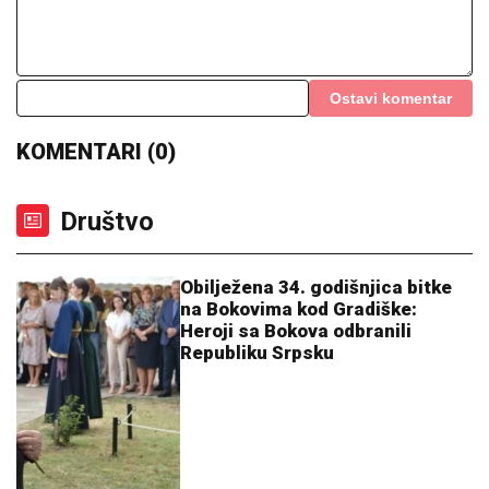
Ostavi komentar
KOMENTARI (0)
Društvo
Obilježena 34. godišnjica bitke
na Bokovima kod Gradiške:
Heroji sa Bokova odbranili
Republiku Srpsku