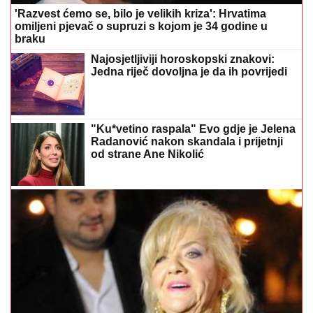
braku
Najosjetljiviji horoskopski znakovi:
Jedna riječ dovoljna je da ih povrijedi
"Ku*vetino raspala" Evo gdje je Jelena
Radanović nakon skandala i prijetnji
od strane Ane Nikolić
"Futa je sve to stavio u crne kese" Marina Tucaković