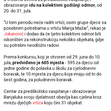
obrazovanje
idu na kolektivni godišnji odmor
, od
20. do 31. jula.
"U tom periodu neće raditi vrtići, osim grupe djece sa
posebnim potrebama u vrtiću Marija Mažar", rekao je
Jokanović
i dodao da će ljetni kolektivni odmor biti
iskorišten za rekonstrukciju nekoliko objekata, gdje
su potrebni neodložni radovi.
Prema konkursu, koji je otvoren od 29. juna do 10.
jula,
predviđeno je 605 mjesta
- 595 za djecu od
jedne godine do polaska u školu za cjelodnevni
boravak, te 10 mjesta za djecu koja imaju od tri do
šest godina, za poludnevni boravak.
Centar za predškolsko vaspitanje i obrazovanje
Banjaluka svoju djelatnost obavlja kao cjelina kroz
mrežu dječijih
vrtića
koju čini 31 objekat.