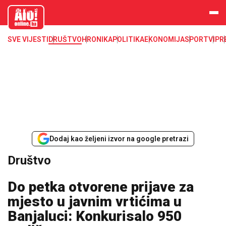
aloonline.b
a
SVE VIJESTI
DRUŠTVO
HRONIKA
POLITIKA
EKONOMIJA
SPORT
VIP
R
Dodaj kao željeni izvor na google pretrazi
Društvo
Do petka otvorene prijave za
mjesto u javnim vrtićima u
Banjaluci: Konkurisalo 950