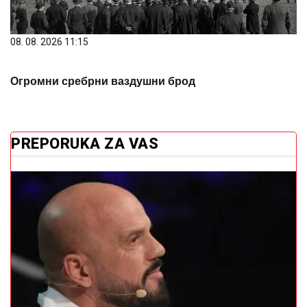
08. 08. 2026 11:15
Огромни сребрни ваздушни брод
PREPORUKA ZA VAS
'Razvest ćemo se, bilo je velikih kriza': Hrvatima
omiljeni pjevač o supruzi s kojom je 34 godine u