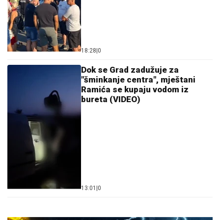
18:28
|
0
Dok se Grad zadužuje za
"šminkanje centra", mještani
Ramića se kupaju vodom iz
bureta (VIDEO)
13:01
|
0