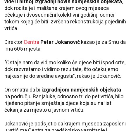
vide u
hitnoj izgradnji novih namjenskih objekata
,
dok roditelje i mališane krajem ovog mjeseca
očekuje i dvosedmični kolektivni godišnji odmor
tokom kojeg će biti izvršena rekonstrukcija pojedinih
vrtića
Direktor
Centra
Petar Jokanović
kazao je za Srnu da
ima 605 mjesta.
"Ostaje nam da vidimo koliko će djece biti ispod crte,
dok razvrstamo i vidimo rezultate, što očekujemo
najkasnije do sredine avgusta", rekao je Jokanović.
On smatra da bi
izgradnjom namjenskih objekata
na području Banjaluke, odnosno tri do pet vrtića, bilo
riješeno pitanje smještaja djece koja su na listi
čekanja za mjesto u javnom vrtiću.
Jokanović je podsjetio da krajem mjeseca zaposleni
u vrtićima Centra za predškolsko vaspitanje i