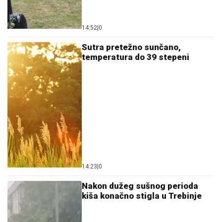
14:52
|
0
Sutra pretežno sunčano,
temperatura do 39 stepeni
14:23
|
0
Nakon dužeg sušnog perioda
kiša konačno stigla u Trebinje