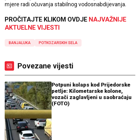
mjere radi očuvanja stabilnog vodosnabdijevanja.
PROČITAJTE KLIKOM OVDJE
NAJVAŽNIJE
AKTUELNE VIJESTI
BANJALUKA
POTKOZARSKIH SELA
Povezane vijesti
Potpuni kolaps kod Prijedorske
petlje: Kilometarske kolone,
vozači zaglavljeni u saobraćaju
(FOTO)