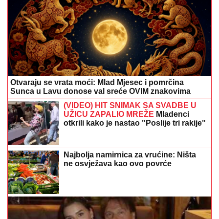
Otvaraju se vrata moći: Mlad Mjesec i pomrčina
Sunca u Lavu donose val sreće OVIM znakovima
(VIDEO) HIT SNIMAK SA SVADBE U
UŽICU ZAPALIO MREŽE
Mladenci
otkrili kako je nastao "Poslije tri rakije"
Najbolja namirnica za vrućine: Ništa
ne osvježava kao ovo povrće