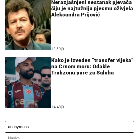
Nerazjašnjeni nestanak pjevača
čiju je najtužniju pjesmu oživjela
Aleksandra Prijović
13:59
|
0
Kako je izveden “transfer vijeka”
na Crnom moru: Odakle
Trabzonu pare za Salaha
14:40
|
0