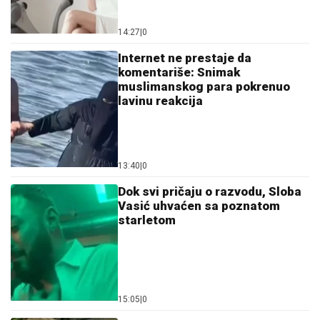
14:27
|
0
Internet ne prestaje da
komentariše: Snimak
muslimanskog para pokrenuo
lavinu reakcija
13:40
|
0
Dok svi pričaju o razvodu, Sloba
Vasić uhvaćen sa poznatom
starletom
15:05
|
0