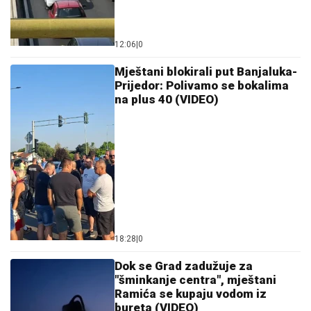
12:06
|
0
Mještani blokirali put Banjaluka-
Prijedor: Polivamo se bokalima
na plus 40 (VIDEO)
18:28
|
0
Dok se Grad zadužuje za
"šminkanje centra", mještani
Ramića se kupaju vodom iz
bureta (VIDEO)