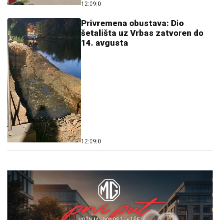
12:09
|
0
Privremena obustava: Dio
šetališta uz Vrbas zatvoren do
14. avgusta
12:09
|
0