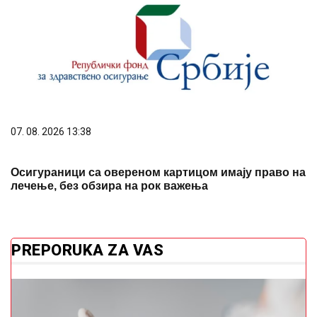
07. 08. 2026 13:38
Осигураници са овереном картицом имају право на
лечење, без обзира на рок важења
PREPORUKA ZA VAS