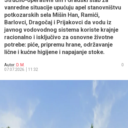
Stručno-operativni tim i Gradski štab za
vanredne situacije upućuju apel stanovništvu
potkozarskih sela Mišin Han, Ramići,
Barlovci, Dragočaj i Prijakovci da vodu iz
javnog vodovodnog sistema koriste krajnje
racionalno i isključivo za osnovne životne
potrebe: piće, pripremu hrane, održavanje
lične i kućne higijene i napajanje stoke.
Autor:
D. M.
0
07.07.2026.
11:32