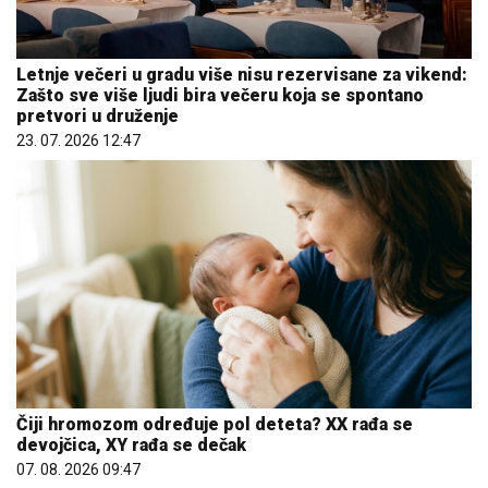
Letnje večeri u gradu više nisu rezervisane za vikend:
Zašto sve više ljudi bira večeru koja se spontano
pretvori u druženje
23. 07. 2026 12:47
Čiji hromozom određuje pol deteta? XX rađa se
devojčica, XY rađa se dečak
07. 08. 2026 09:47