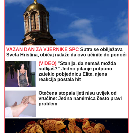
VAŽAN DAN ZA VJERNIKE SPC
Sutra se obilježava
Sveta Hristina, običaj nalaže da ovo učinite do ponoći
(VIDEO)
"Stanija, da nemaš možda
sutlijaš?" Jedno pitanje potpuno
zateklo pobjednicu Elite, njena
reakcija postala hit
Otečena stopala ljeti nisu uvijek od
vrućine: Jedna namirnica često pravi
problem