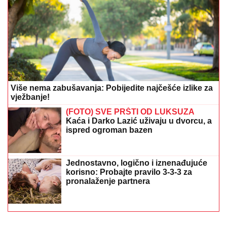
Više nema zabušavanja: Pobijedite najčešće izlike za
vježbanje!
(FOTO) SVE PRŠTI OD LUKSUZA
Kaća i Darko Lazić uživaju u dvorcu, a
ispred ogroman bazen
Jednostavno, logično i iznenađujuće
korisno: Probajte pravilo 3-3-3 za
pronalaženje partnera