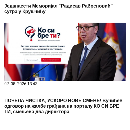
Једанаести Меморијал "Радисав Рабреновић"
сутра у Крушчићу
07. 08. 2026 13:43
ПОЧЕЛА ЧИСТКА, УСКОРО НОВЕ СМЕНЕ! Вучићев
одговор на жалбе грађана на порталу КО СИ БРЕ
ТИ, смењена два директора