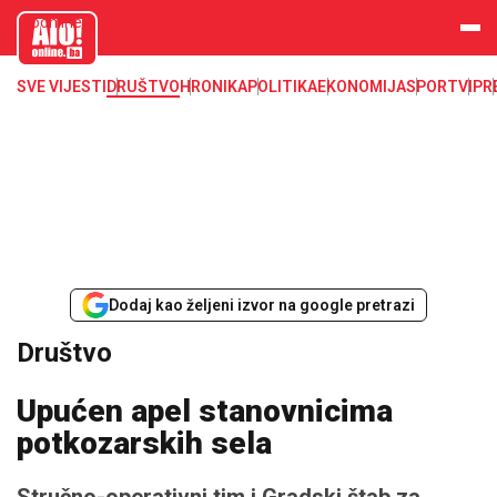
aloonline.b
a
SVE VIJESTI
DRUŠTVO
HRONIKA
POLITIKA
EKONOMIJA
SPORT
VIP
R
Dodaj kao željeni izvor na google pretrazi
Društvo
Upućen apel stanovnicima
potkozarskih sela