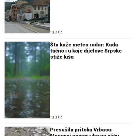
13:43
|
0
Šta kaže meteo radar: Kada
tačno i u koje dijelove Srpske
stiže kiša
13:33
|
0
Presušila pritoka Vrbasa:
Masovni pomor ribe na ušću