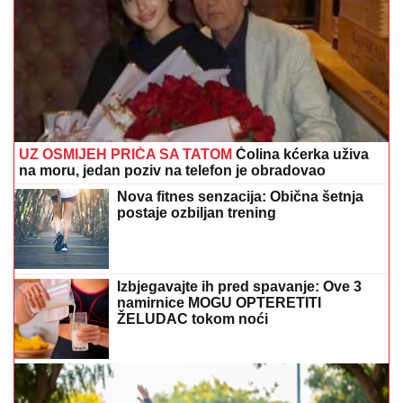
UZ OSMIJEH PRIČA SA TATOM
Čolina kćerka uživa
na moru, jedan poziv na telefon je obradovao
Nova fitnes senzacija: Obična šetnja
postaje ozbiljan trening
Izbjegavajte ih pred spavanje: Ove 3
namirnice MOGU OPTERETITI
ŽELUDAC tokom noći