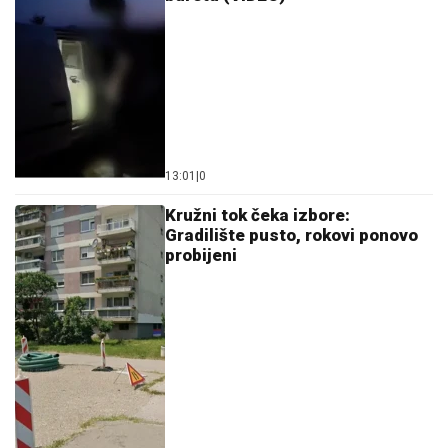
13:01
|
0
Kružni tok čeka izbore:
Gradilište pusto, rokovi ponovo
probijeni