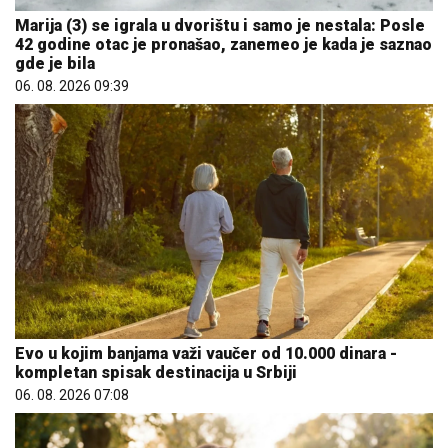
Marija (3) se igrala u dvorištu i samo je nestala: Posle
42 godine otac je pronašao, zanemeo je kada je saznao
gde je bila
06. 08. 2026 09:39
Evo u kojim banjama važi vaučer od 10.000 dinara -
kompletan spisak destinacija u Srbiji
06. 08. 2026 07:08