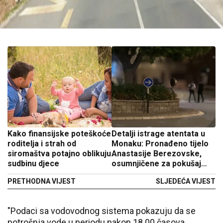
Kako finansijske poteškoće
Detalji istrage atentata u
roditelja i strah od
Monaku: Pronađeno tijelo
siromaštva potajno oblikuju
Anastasije Berezovske,
sudbinu djece
osumnjičene za pokušaj
ubistva ukrajinskog
PRETHODNA VIJEST
SLJEDEĆA VIJEST
oligarha
"Podaci sa vodovodnog sistema pokazuju da se
potrošnja vode u periodu nakon 18.00 časova