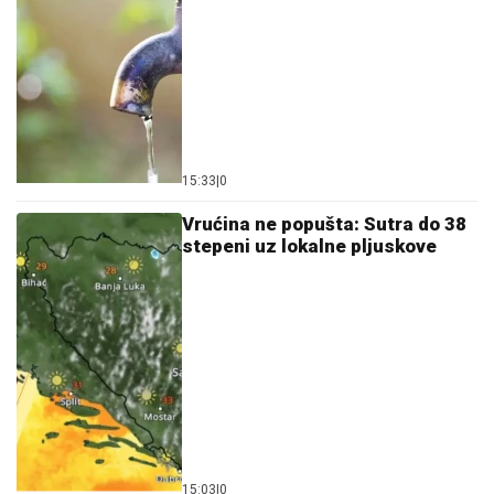
15:33
|
0
Vrućina ne popušta: Sutra do 38
stepeni uz lokalne pljuskove
15:03
|
0