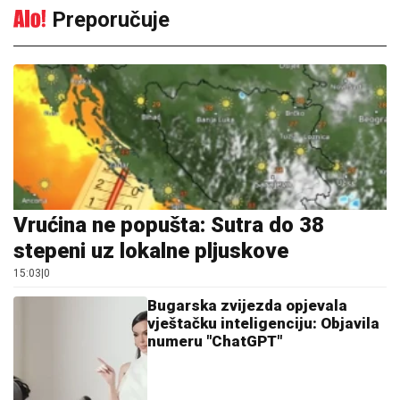
Preporučuje
Vrućina ne popušta: Sutra do 38
stepeni uz lokalne pljuskove
15:03
|
0
Bugarska zvijezda opjevala
vještačku inteligenciju: Objavila
numeru "ChatGPT"