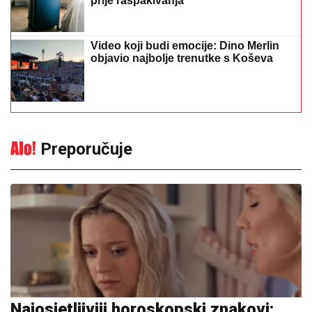
prije raspakivanja
Video koji budi emocije: Dino Merlin
objavio najbolje trenutke s Koševa
Preporučuje
Najosjetljiviji horoskopski znakovi: