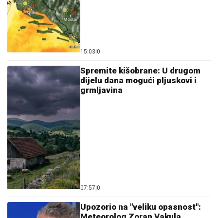
15:03
|
0
Spremite kišobrane: U drugom
dijelu dana mogući pljuskovi i
grmljavina
07:57
|
0
Upozorio na "veliku opasnost":
Meteorolog Zoran Vakula