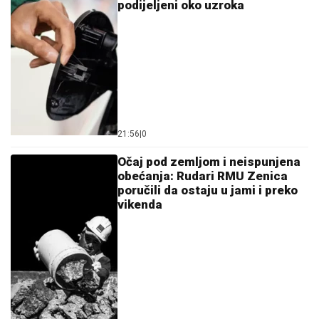
podijeljeni oko uzroka
21:56
|
0
Očaj pod zemljom i neispunjena
obećanja: Rudari RMU Zenica
poručili da ostaju u jami i preko
vikenda