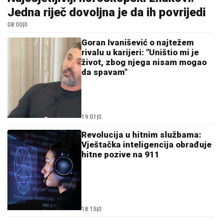
Jedna riječ dovoljna je da ih povrijedi
08:00
|
0
Goran Ivanišević o najtežem
rivalu u karijeri: "Uništio mi je
život, zbog njega nisam mogao
da spavam"
19:01
|
0
Revolucija u hitnim službama:
Vještačka inteligencija obrađuje
hitne pozive na 911
18:15
|
0