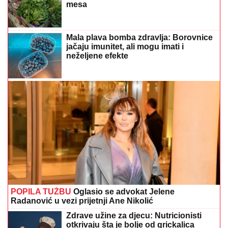
mesa
Mala plava bomba zdravlja: Borovnice
jačaju imunitet, ali mogu imati i
neželjene efekte
POPILA TUŽBU
Oglasio se advokat Jelene
Radanović u vezi prijetnji Ane Nikolić
Zdrave užine za djecu: Nutricionisti
otkrivaju šta je bolje od grickalica