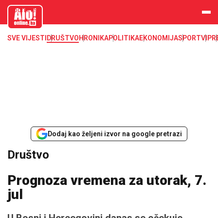
aloonline.b
a
SVE VIJESTI
DRUŠTVO
HRONIKA
POLITIKA
EKONOMIJA
SPORT
VIP
R
Dodaj kao željeni izvor na google pretrazi
Društvo
Prognoza vremena za utorak, 7.
jul