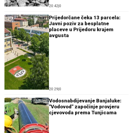
20:42
|
0
Prijedorčane čeka 13 parcela:
Javni poziv za besplatne
placeve u Prijedoru krajem
avgusta
20:29
|
0
Vodosnabdijevanje Banjaluke:
"Vodovod" započinje provjeru
cjevovoda prema Tunjicama