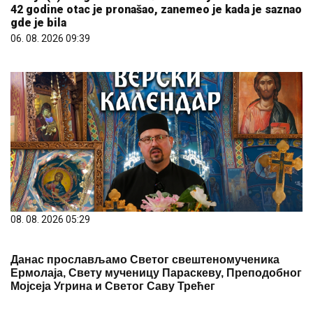
42 godine otac je pronašao, zanemeo je kada je saznao
gde je bila
06. 08. 2026 09:39
08. 08. 2026 05:29
Данас прослављамо Светог свештеномученика
Ермолаја, Свету мученицу Параскеву, Преподобног
Мојсеја Угрина и Светог Саву Трећег