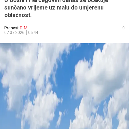
U Bosni i Hercegovini danas se očekuje
sunčano vrijeme uz malu do umjerenu
oblačnost.
Prenosi:
D. M.
0
07.07.2026.
06:44