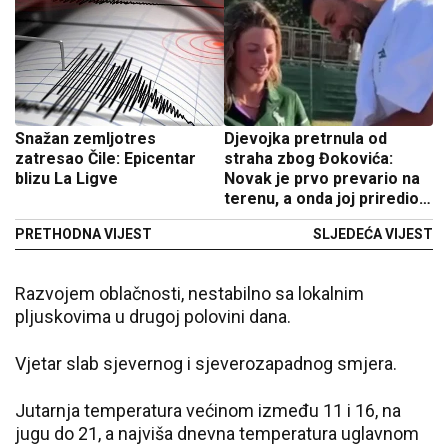
Snažan zemljotres
Djevojka pretrnula od
zatresao Čile: Epicentar
straha zbog Đokovića:
blizu La Ligve
Novak je prvo prevario na
terenu, a onda joj priredio
iznenađenje koje nikad
PRETHODNA VIJEST
SLJEDEĆA VIJEST
neće zaboraviti
Razvojem oblačnosti, nestabilno sa lokalnim
pljuskovima u drugoj polovini dana.
Vjetar slab sjevernog i sjeverozapadnog smjera.
Jutarnja temperatura većinom između 11 i 16, na
jugu do 21, a najviša dnevna temperatura uglavnom