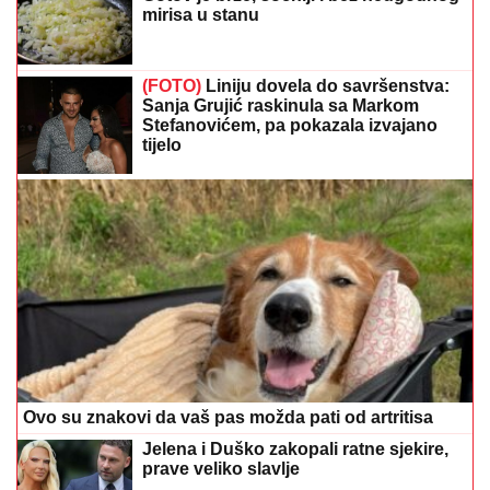
mirisa u stanu
(FOTO)
Liniju dovela do savršenstva:
Sanja Grujić raskinula sa Markom
Stefanovićem, pa pokazala izvajano
tijelo
Ovo su znakovi da vaš pas možda pati od artritisa
Jelena i Duško zakopali ratne sjekire,
prave veliko slavlje