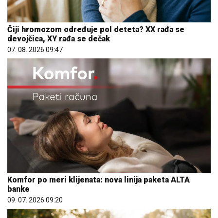
Čiji hromozom određuje pol deteta? XX rađa se
devojčica, XY rađa se dečak
07. 08. 2026 09:47
Komfor po meri klijenata: nova linija paketa ALTA
banke
09. 07. 2026 09:20