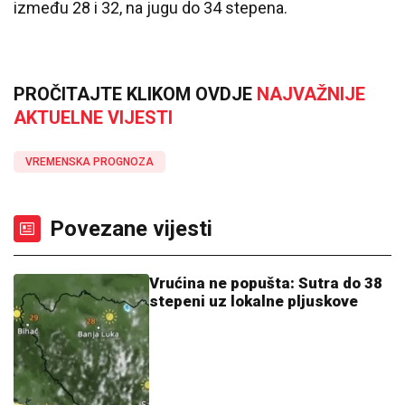
između 28 i 32, na jugu do 34 stepena.
PROČITAJTE KLIKOM OVDJE
NAJVAŽNIJE
AKTUELNE VIJESTI
VREMENSKA PROGNOZA
Povezane vijesti
Vrućina ne popušta: Sutra do 38
stepeni uz lokalne pljuskove