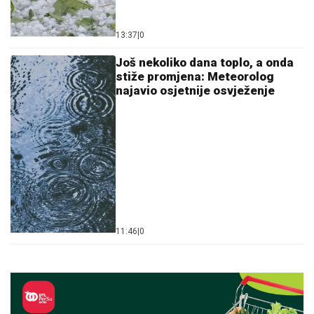
13:37
|
0
Još nekoliko dana toplo, a onda
stiže promjena: Meteorolog
najavio osjetnije osvježenje
11:46
|
0