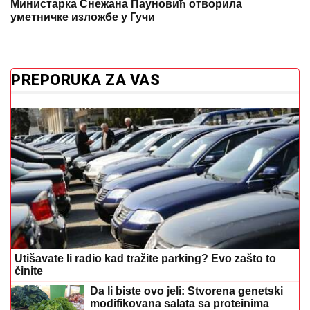
Министарка Снежана Пауновић отворила
уметничке изложбе у Гучи
PREPORUKA ZA VAS
Utišavate li radio kad tražite parking? Evo zašto to
činite
Da li biste ovo jeli: Stvorena genetski
modifikovana salata sa proteinima