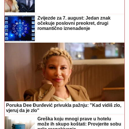
Zvijezde za 7. august: Jedan znak
očekuje poslovni preokret, drugi
romantično iznenađenje
Poruka Dee Đurđević privukla pažnju: "Kad vidiš zlo,
vjeruj da je zlo"
Greška koju mnogi prave u hotelu
može ih skupo koštati: Provjerite sobu