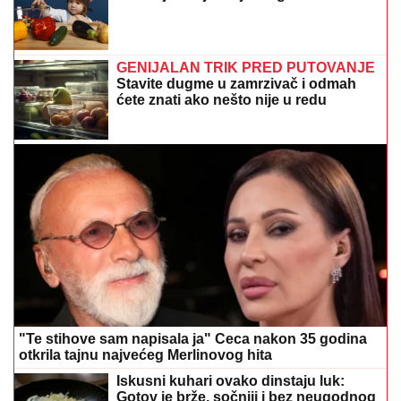
GENIJALAN TRIK PRED PUTOVANJE
Stavite dugme u zamrzivač i odmah
ćete znati ako nešto nije u redu
"Te stihove sam napisala ja" Ceca nakon 35 godina
otkrila tajnu najvećeg Merlinovog hita
Iskusni kuhari ovako dinstaju luk:
Gotov je brže, sočniji i bez neugodnog