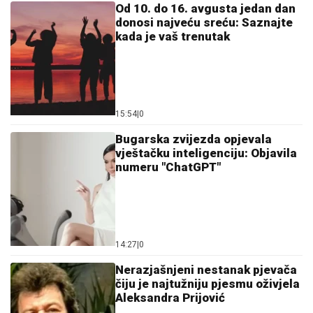
Od 10. do 16. avgusta jedan dan
donosi najveću sreću: Saznajte
kada je vaš trenutak
15:54
|
0
Bugarska zvijezda opjevala
vještačku inteligenciju: Objavila
numeru "ChatGPT"
14:27
|
0
Nerazjašnjeni nestanak pjevača
čiju je najtužniju pjesmu oživjela
Aleksandra Prijović