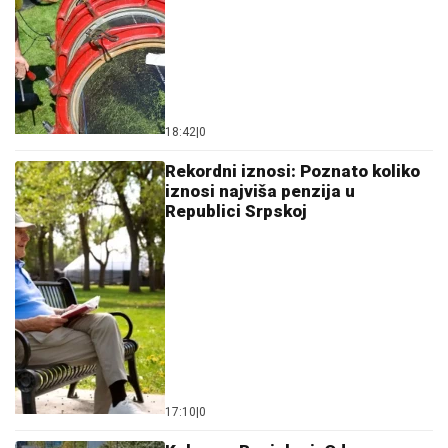
18:42
|
0
Rekordni iznosi: Poznato koliko
iznosi najviša penzija u
Republici Srpskoj
17:10
|
0