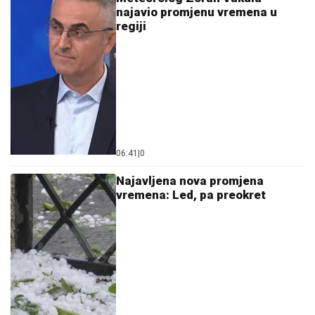
najavio promjenu vremena u
regiji
06:41
|
0
Najavljena nova promjena
vremena: Led, pa preokret