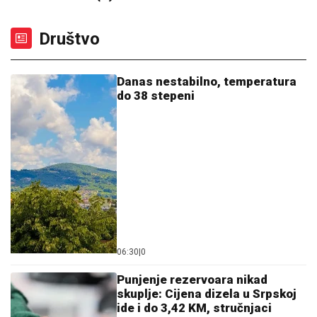
Društvo
Danas nestabilno, temperatura
do 38 stepeni
06:30
|
0
Punjenje rezervoara nikad
skuplje: Cijena dizela u Srpskoj
ide i do 3,42 KM, stručnjaci