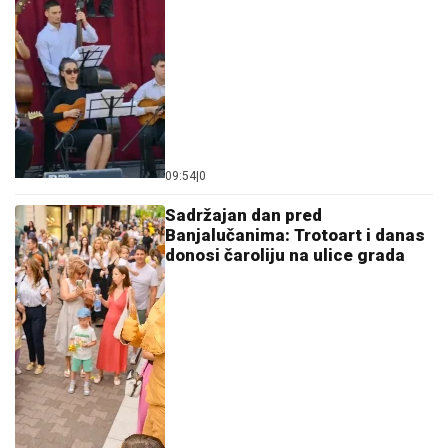
09:54
|
0
Sadržajan dan pred
Banjalučanima: Trotoart i danas
donosi čaroliju na ulice grada