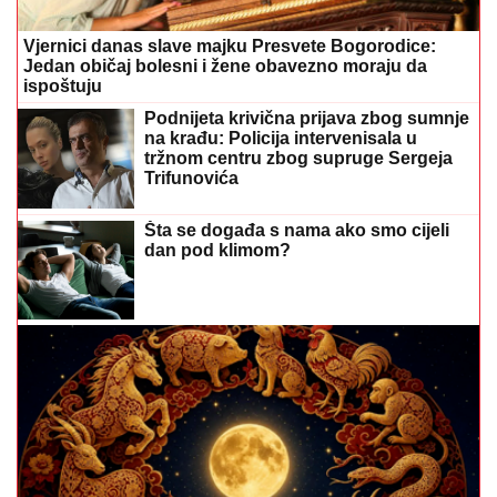
Vjernici danas slave majku Presvete Bogorodice:
Jedan običaj bolesni i žene obavezno moraju da
ispoštuju
Podnijeta krivična prijava zbog sumnje
na krađu: Policija intervenisala u
tržnom centru zbog supruge Sergeja
Trifunovića
Šta se događa s nama ako smo cijeli
dan pod klimom?