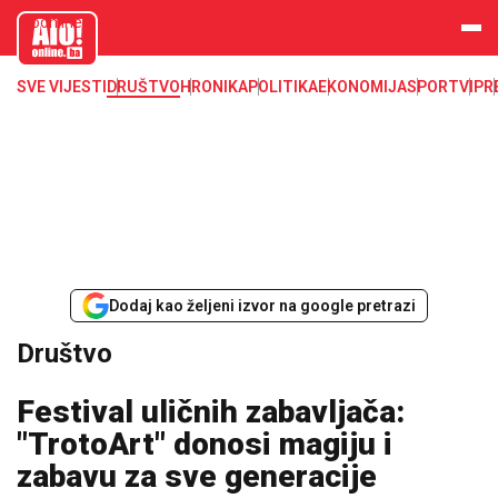
aloonline.b
a
SVE VIJESTI
DRUŠTVO
HRONIKA
POLITIKA
EKONOMIJA
SPORT
VIP
R
Dodaj kao željeni izvor na google pretrazi
Društvo
Festival uličnih zabavljača:
"TrotoArt" donosi magiju i
zabavu za sve generacije