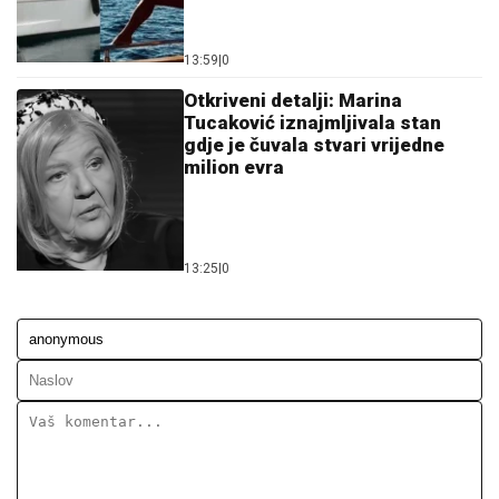
13:59
|
0
Otkriveni detalji: Marina
Tucaković iznajmljivala stan
gdje je čuvala stvari vrijedne
milion evra
13:25
|
0