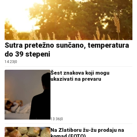
Sutra pretežno sunčano, temperatura
do 39 stepeni
14:23
|
0
Šest znakova koji mogu
ukazivati na prevaru
13:36
|
0
Na Zlatiboru žu-žu prodaju na
komad (FOTO)