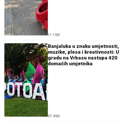
11:13
|
0
Banjaluka u znaku umjetnosti,
muzike, plesa i kreativnosti: U
gradu na Vrbasu nastupa 420
domaćih umjetnika
07:43
|
0