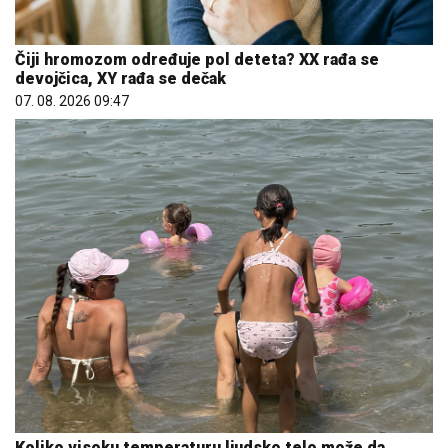
Čiji hromozom određuje pol deteta? XX rađa se
devojčica, XY rađa se dečak
07. 08. 2026 09:47
Koliko visoku temperaturu ljudsko telo može da