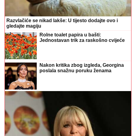
Razvlačiće se nikad lakše: U tijesto dodajte ovo i
gledajte magiju
Rolne toalet papira u bašti:
Jednostavan trik za raskošno cvijeće
Nakon kritika zbog izgleda, Georgina
poslala snažnu poruku ženama