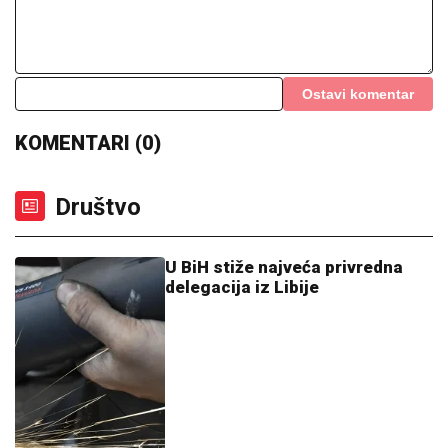
Ostavi komentar
KOMENTARI (0)
Društvo
U BiH stiže najveća privredna
delegacija iz Libije