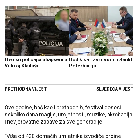
Ovo su policajci uhapšeni u
Dodik sa Lavrovom u Sankt
Velikoj Kladuši
Peterburgu
PRETHODNA VIJEST
SLJEDEĆA VIJEST
Ove godine, baš kao i prethodnih, festival donosi
nekoliko dana magije, umjetnosti, muzike, akrobacija
i nevjerovatne zabave za sve generacije.
"Više od 420 domaćih umjetnika izvodiće brojne