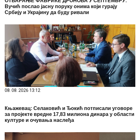
ОТВАРАЊЕ ФАБРИКЕ ДРОНОВА У СЕПТЕМБРУ:
Вучић послао јасну поруку онима који гурају
Србију и Украјину да буду ривали
08. 08. 2026 13:12
Књажевац: Селаковић и Ђокић потписали уговоре
за пројекте вредне 17,83 милиона динара у области
културе и очувања наслеђа