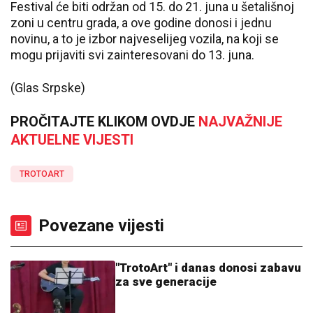
Festival će biti održan od 15. do 21. juna u šetališnoj
zoni u centru grada, a ove godine donosi i jednu
novinu, a to je izbor najveselijeg vozila, na koji se
mogu prijaviti svi zainteresovani do 13. juna.
(Glas Srpske)
PROČITAJTE KLIKOM OVDJE
NAJVAŽNIJE
AKTUELNE VIJESTI
TROTOART
Povezane vijesti
"TrotoArt" i danas donosi zabavu
za sve generacije