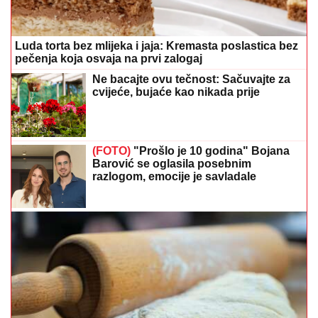
Luda torta bez mlijeka i jaja: Kremasta poslastica bez
pečenja koja osvaja na prvi zalogaj
Ne bacajte ovu tečnost: Sačuvajte za
cvijeće, bujaće kao nikada prije
(FOTO)
"Prošlo je 10 godina" Bojana
Barović se oglasila posebnim
razlogom, emocije je savladale