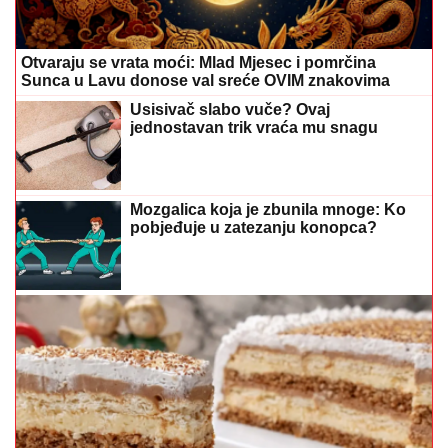
Otvaraju se vrata moći: Mlad Mjesec i pomrčina
Sunca u Lavu donose val sreće OVIM znakovima
Usisivač slabo vuče? Ovaj
jednostavan trik vraća mu snagu
Mozgalica koja je zbunila mnoge: Ko
pobjeđuje u zatezanju konopca?