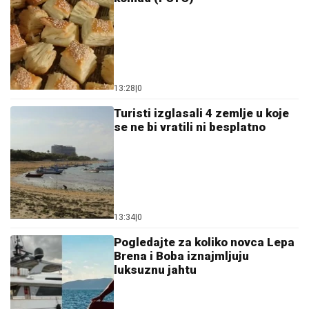
13:28
|
0
Turisti izglasali 4 zemlje u koje
se ne bi vratili ni besplatno
13:34
|
0
Pogledajte za koliko novca Lepa
Brena i Boba iznajmljuju
luksuznu jahtu