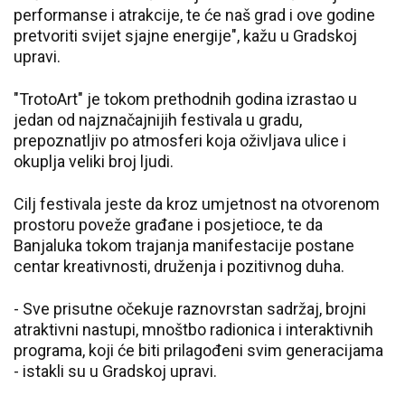
performanse i atrakcije, te će naš grad i ove godine
pretvoriti svijet sjajne energije", kažu u Gradskoj
upravi.
"TrotoArt" je tokom prethodnih godina izrastao u
jedan od najznačajnijih festivala u gradu,
prepoznatljiv po atmosferi koja oživljava ulice i
okuplja veliki broj ljudi.
Cilj festivala jeste da kroz umjetnost na otvorenom
prostoru poveže građane i posjetioce, te da
Banjaluka tokom trajanja manifestacije postane
centar kreativnosti, druženja i pozitivnog duha.
- Sve prisutne očekuje raznovrstan sadržaj, brojni
atraktivni nastupi, mnoštbo radionica i interaktivnih
programa, koji će biti prilagođeni svim generacijama
- istakli su u Gradskoj upravi.