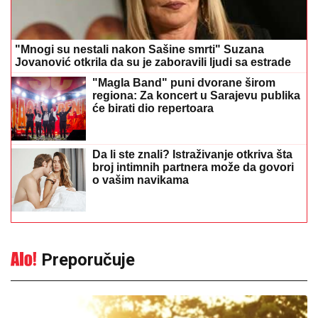
"Mnogi su nestali nakon Sašine smrti" Suzana
Jovanović otkrila da su je zaboravili ljudi sa estrade
"Magla Band" puni dvorane širom
regiona: Za koncert u Sarajevu publika
će birati dio repertoara
Da li ste znali? Istraživanje otkriva šta
broj intimnih partnera može da govori
o vašim navikama
Preporučuje