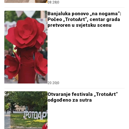
08:28
|
0
Banjaluka ponovo „na nogama“:
Počeo „TrotoArt“, centar grada
pretvoren u svjetsku scenu
20:20
|
0
Otvaranje festivala „TrotoArt“
odgođeno za sutra