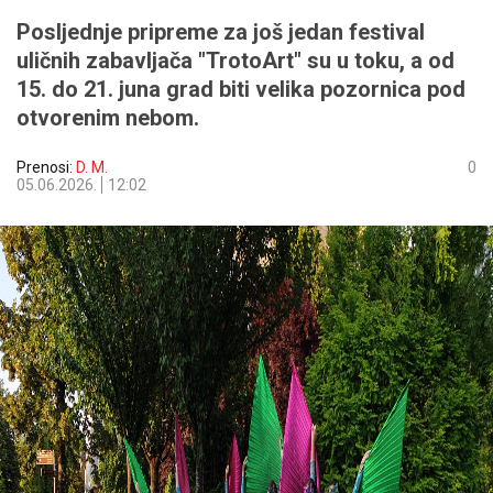
Posljednje pripreme za još jedan festival
uličnih zabavljača "TrotoArt" su u toku, a od
15. do 21. juna grad biti velika pozornica pod
otvorenim nebom.
Prenosi:
D. M.
0
05.06.2026.
12:02