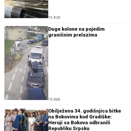
15:41
|
0
Duge kolone na pojedim
graničnim prelazima
15:36
|
0
Obilježena 34. godišnjica bitke
na Bokovima kod Gradiške:
Heroji sa Bokova odbranili
Republiku Srpsku