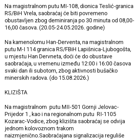
Na magistralnom putu MI-108, dionica Teslić-granica
RS/BiH Vrela, saobraćaj će biti povremeno
obustavljen zbog deminiranja po 30 minuta od 08,00-
16,00 časova. (20.05-24.05.2026. godine)
Na kamenolomu Han-Derventa, na magistralnom
putu M-I 114 granica RS/FBiH Lapišnica-Ljubogošta,
u mjestu Han Dervneta, doći će do obustave
saobraćaja, u vremenu između 12:00 i 16:00 časova
svaki dan ili subotom, zbog aktivnosti bušačko
minerskih radova. (do 15.08.2026.)
KLIZIŠTA
Na magistralnom putu MII-501 Gornji Jelovac-
Prijedor 1 , kao i na regionalnom putu RI-1105
Kozarac-Vodice, zbog klizišta saobraćaj se odvija
jednom kolovoznom trakom
naizmjenično.Saobraćajana signalizacija reguliše