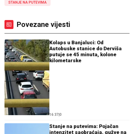
STANJE NA PUTEVIMA
Povezane vijesti
Kolaps u Banjaluci: Od
Autobuske stanice do Derviša
putuje se 45 minuta, kolone
kilometarske
16:37
|
0
Stanje na putevima: Pojačan
intenzitet saobraćaja, gužve na