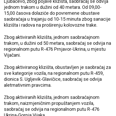
Ljubačevo, zbog pojave klizišta, saobraćaj se odvija
jednom trakom u dužini od 40 metara. Od 09,00-
15,00 časova dolaziće do povremene obustave
saobraćaja u trajanju od 10-15 minuta zbog sanacije
klizišta i radova na proširenju kolovozne trake.
Zbog aktiviranih klizišta, jednom saobraćajnom
trakom, u dužini od 50 metara, saobraćaj se odvija na
regionalnom putu R-476 Prnjavor-Ukrina, u mjestu
Vijačani.
Zbog aktiviranog klizišta, obustavljen je saobraćaj za
sve kategorije vozila, na regionalnom putu R-459,
dionica S. Ugljevik-Glavičice, saobraćaj se odvija
aletrnativnim pravcima.
Zbog aktiviranih klizišta, jednom saobraćajnom
trakom, naizmjeničnim propuštanjem vozila,
saobraćaj se odvija na regionalnom putu R-476
Ukrina-Gornja Vijaka.