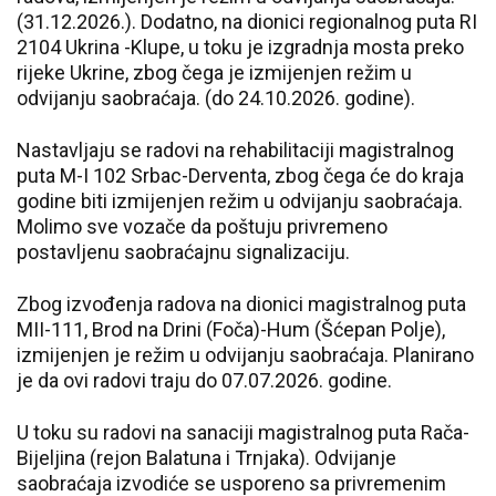
(31.12.2026.). Dodatno, na dionici regionalnog puta RI
2104 Ukrina -Klupe, u toku je izgradnja mosta preko
rijeke Ukrine, zbog čega je izmijenjen režim u
odvijanju saobraćaja. (do 24.10.2026. godine).
Nastavljaju se radovi na rehabilitaciji magistralnog
puta M-I 102 Srbac-Derventa, zbog čega će do kraja
godine biti izmijenjen režim u odvijanju saobraćaja.
Molimo sve vozače da poštuju privremeno
postavljenu saobraćajnu signalizaciju.
Zbog izvođenja radova na dionici magistralnog puta
MII-111, Brod na Drini (Foča)-Hum (Šćepan Polje),
izmijenjen je režim u odvijanju saobraćaja. Planirano
je da ovi radovi traju do 07.07.2026. godine.
U toku su radovi na sanaciji magistralnog puta Rača-
Bijeljina (rejon Balatuna i Trnjaka). Odvijanje
saobraćaja izvodiće se usporeno sa privremenim