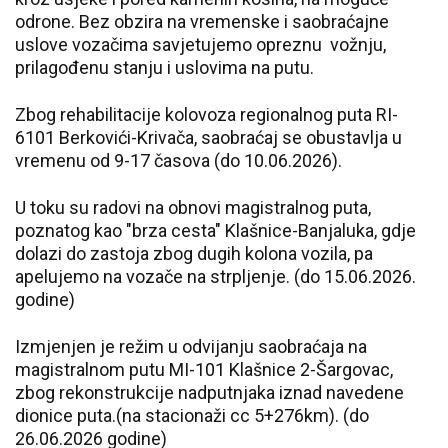
odrone. Bez obzira na vremenske i saobraćajne
uslove vozačima savjetujemo opreznu vožnju,
prilagođenu stanju i uslovima na putu.
Zbog rehabilitacije kolovoza regionalnog puta RI-
6101 Berkovići-Krivača, saobraćaj se obustavlja u
vremenu od 9-17 časova (do 10.06.2026).
U toku su radovi na obnovi magistralnog puta,
poznatog kao "brza cesta" Klašnice-Banjaluka, gdje
dolazi do zastoja zbog dugih kolona vozila, pa
apelujemo na vozače na strpljenje. (do 15.06.2026.
godine)
Izmjenjen je režim u odvijanju saobraćaja na
magistralnom putu MI-101 Klašnice 2-Šargovac,
zbog rekonstrukcije nadputnjaka iznad navedene
dionice puta.(na stacionaži cc 5+276km). (do
26.06.2026 godine)