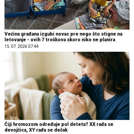
Većina građana izgubi novac pre nego što stigne na
letovanje - ovih 7 troškova skoro niko ne planira
15. 07. 2026 07:44
Čiji hromozom određuje pol deteta? XX rađa se
devojčica, XY rađa se dečak