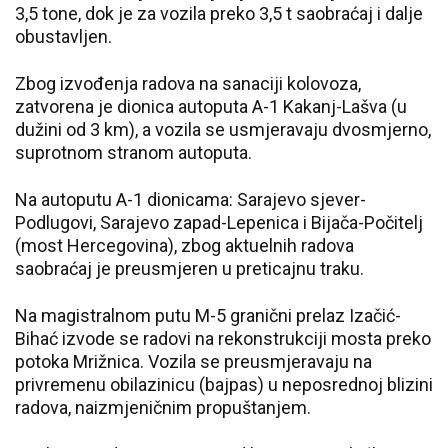
3,5 tone, dok je za vozila preko 3,5 t saobraćaj i dalje
obustavljen.
Zbog izvođenja radova na sanaciji kolovoza,
zatvorena je dionica autoputa A-1 Kakanj-Lašva (u
dužini od 3 km), a vozila se usmjeravaju dvosmjerno,
suprotnom stranom autoputa.
Na autoputu A-1 dionicama: Sarajevo sjever-
Podlugovi, Sarajevo zapad-Lepenica i Bijača-Počitelj
(most Hercegovina), zbog aktuelnih radova
saobraćaj je preusmjeren u preticajnu traku.
Na magistralnom putu M-5 granični prelaz Izačić-
Bihać izvode se radovi na rekonstrukciji mosta preko
potoka Mrižnica. Vozila se preusmjeravaju na
privremenu obilazinicu (bajpas) u neposrednoj blizini
radova, naizmjeničnim propuštanjem.