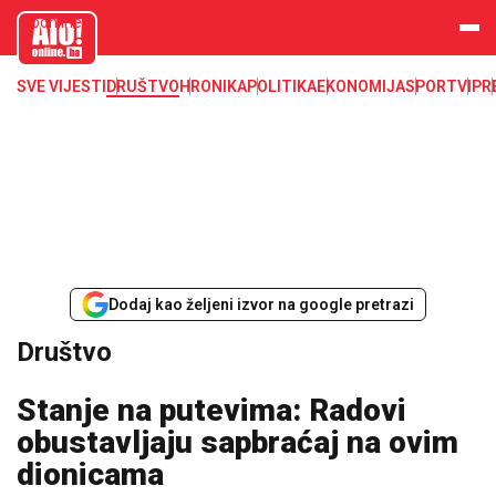
aloonline.b
a
SVE VIJESTI
DRUŠTVO
HRONIKA
POLITIKA
EKONOMIJA
SPORT
VIP
R
Dodaj kao željeni izvor na google pretrazi
Društvo
Stanje na putevima: Radovi
obustavljaju sapbraćaj na ovim
dionicama