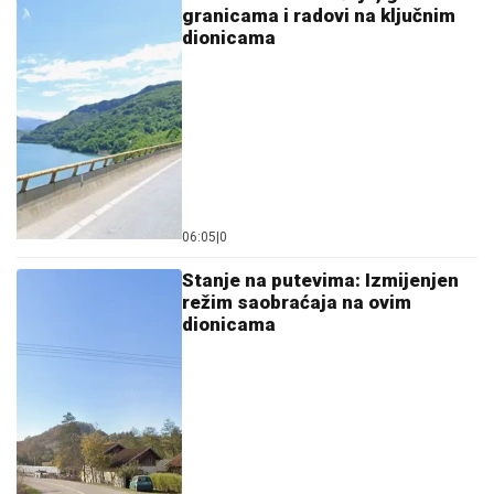
granicama i radovi na ključnim
dionicama
06:05
|
0
Stanje na putevima: Izmijenjen
režim saobraćaja na ovim
dionicama