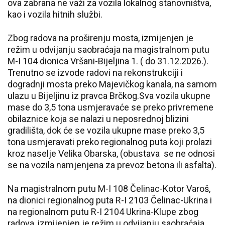
ova zabrana ne važi za vozila lokalnog stanovništva,
kao i vozila hitnih službi.
Zbog radova na proširenju mosta, izmijenjen je
režim u odvijanju saobraćaja na magistralnom putu
M-I 104 dionica Vršani-Bijeljina 1. ( do 31.12.2026.).
Trenutno se izvode radovi na rekonstrukciji i
dogradnji mosta preko Majevičkog kanala, na samom
ulazu u Bijeljinu iz pravca Brčkog.Sva vozila ukupne
mase do 3,5 tona usmjeravaće se preko privremene
obilaznice koja se nalazi u neposrednoj blizini
gradilišta, dok će se vozila ukupne mase preko 3,5
tona usmjeravati preko regionalnog puta koji prolazi
kroz naselje Velika Obarska, (obustava se ne odnosi
se na vozila namjenjena za prevoz betona ili asfalta).
Na magistralnom putu M-I 108 Čelinac-Kotor Varoš,
na dionici regionalnog puta R-I 2103 Čelinac-Ukrina i
na regionalnom putu R-I 2104 Ukrina-Klupe zbog
radova, izmijenjen je režim u odvijanju saobraćaja.