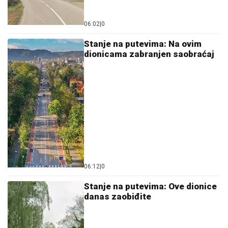
06:02
|
0
Stanje na putevima: Na ovim
dionicama zabranjen saobraćaj
06:12
|
0
Stanje na putevima: Ove dionice
danas zaobiđite