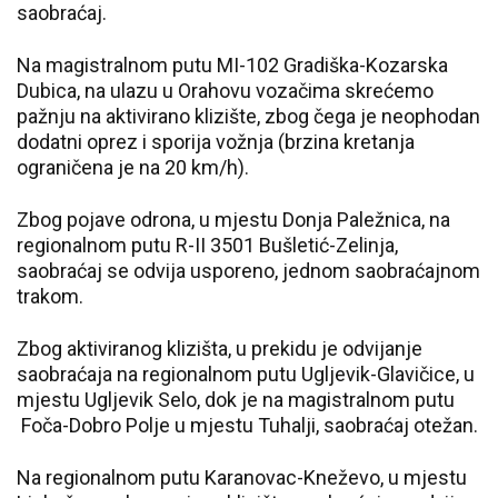
saobraćaj.
Na magistralnom putu MI-102 Gradiška-Kozarska
Dubica, na ulazu u Orahovu vozačima skrećemo
pažnju na aktivirano klizište, zbog čega je neophodan
dodatni oprez i sporija vožnja (brzina kretanja
ograničena je na 20 km/h).
Zbog pojave odrona, u mjestu Donja Paležnica, na
regionalnom putu R-II 3501 Bušletić-Zelinja,
saobraćaj se odvija usporeno, jednom saobraćajnom
trakom.
Zbog aktiviranog klizišta, u prekidu je odvijanje
saobraćaja na regionalnom putu Ugljevik-Glavičice, u
mjestu Ugljevik Selo, dok je na magistralnom putu
Foča-Dobro Polje u mjestu Tuhalji, saobraćaj otežan.
Na regionalnom putu Karanovac-Kneževo, u mjestu