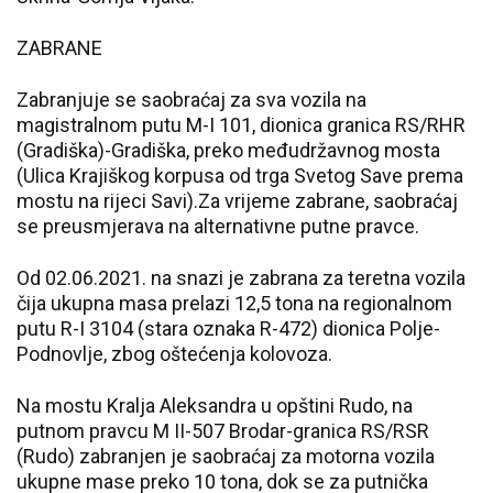
ZABRANE
Zabranjuje se saobraćaj za sva vozila na
magistralnom putu M-I 101, dionica granica RS/RHR
(Gradiška)-Gradiška, preko međudržavnog mosta
(Ulica Krajiškog korpusa od trga Svetog Save prema
mostu na rijeci Savi).Za vrijeme zabrane, saobraćaj
se preusmjerava na alternativne putne pravce.
Od 02.06.2021. na snazi je zabrana za teretna vozila
čija ukupna masa prelazi 12,5 tona na regionalnom
putu R-I 3104 (stara oznaka R-472) dionica Polje-
Podnovlje, zbog oštećenja kolovoza.
Na mostu Kralja Aleksandra u opštini Rudo, na
putnom pravcu M II-507 Brodar-granica RS/RSR
(Rudo) zabranjen je saobraćaj za motorna vozila
ukupne mase preko 10 tona, dok se za putnička