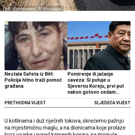
Foto: Printscreen | AI ilustracija
Nestala Safeta iz BiH:
Pomirenje ili jačanje
Policija hitno traži pomoć
saveza: Si putuje u
građana
Sjevernu Koreju, prvi put
nakon gotovo sedam
godina
PRETHODNA VIJEST
SLJEDEĆA VIJEST
U kotlinama i duž riječnih tokova, skrećemo pažnju
na mjestimičnu maglu, a na dionicama koje prolaze
kroz usjeke i pored kamenih kosina, na moguće