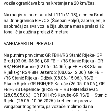
vozila ograničava brzina kretanja na 20 km/čas.
Na magistralnom putu M-I 111 (M-18), dionica Brod
na Drini-granica BiH/CG (Šćepan Polje), zabranjen je
saobraćaj za sva vozila čija ukupna masa prelazi 12
tona i čija dužina prelazi 8 metara.
VANGABARITNI PREVOZI
Na putnim pravcima: GR FBiH/RS Stanić Rijeka- GP
Brod (03.06.-08.06.), GR FBiH /RS Stanić Rijeka - GR
RS/ FBiH Karuše (02.06.- 04.06.), gr FBiH/RS Stanić
Rijeka-gr RS/FBiH Jezero 2 (08.06.-12.06.) GR FBiH
/RS Stanić Rijeka - Odžak (08.06.-15.06.), RS/BiH
Stanić Rijeka-GR FBIH/RS Karuše (26.05.-05.06.), GR
FBiH/RS Lepenica- gr RS/FBiH RS FBiH Blaževac
(28.05.05.06.) i GR FBIH/RS Karuše-GR RS/BiH Stanić
Rijeka (25.05.-10.06.2026.) kretaće se prevoz
vangabaritnog tereta, pa vozače molimo da na