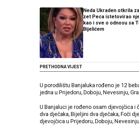
Neda Ukraden otkrila za
zet Peca istetovirao nje
kao i sve o odnosu sa 
Bijelićem
PRETHODNA VIJEST
U porodilištu Banjaluka rođeno je 12 beba, Z
jedna u Prijedoru, Doboju, Nevesinju, Gra
U Banjaluci je rođeno osam d‌jevojčica i čet
dva d‌ječaka, Bijeljini dva d‌ječaka, Foči d
d‌jevojčica u Prijedoru, Doboju, Nevesinju