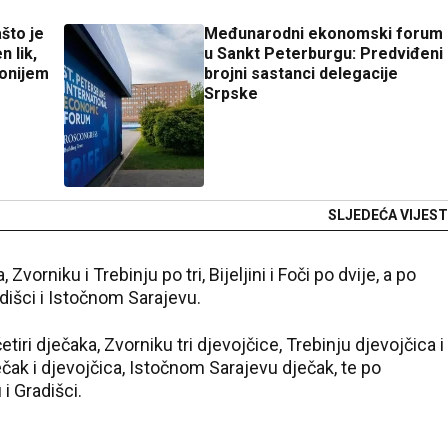
što je
Međunarodni ekonomski forum
n lik,
u Sankt Peterburgu: Predviđeni
Tonijem
brojni sastanci delegacije
Srpske
SLJEDEĆA VIJEST
vorniku i Trebinju po tri, Bijeljini i Foči po dvije, a po
dišci i Istočnom Sarajevu.
iri d‌ječaka, Zvorniku tri d‌jevojčice, Trebinju d‌jevojčica i
‌ječak i d‌jevojčica, Istočnom Sarajevu d‌ječak, te po
 i Gradišci.