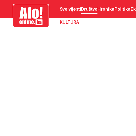
aloonline.ba
Sve vijesti
Društvo
Hronika
Politika
Ek
KULTURA