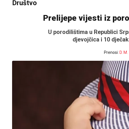
Društvo
Prelijepe vijesti iz po
U porodilištima u Republici Sr
d‌jevojčica i 10 d‌ječa
Prenosi:
D. M.