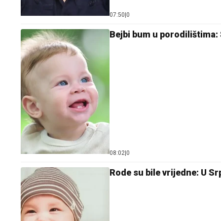
07:50
|
0
Bejbi bum u porodilištima:
08:02
|
0
Rode su bile vrijedne: U S