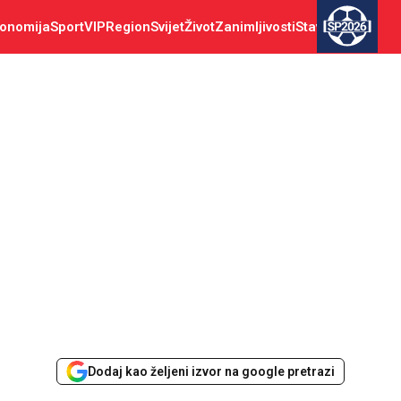
onomija
Sport
VIP
Region
Svijet
Život
Zanimljivosti
Stav
SP2026
Dodaj kao željeni izvor na google pretrazi