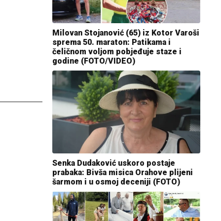
Milovan Stojanović (65) iz Kotor Varoši
sprema 50. maraton: Patikama i
čeličnom voljom pobjeđuje staze i
godine (FOTO/VIDEO)
Senka Dudaković uskoro postaje
prabaka: Bivša misica Orahove plijeni
šarmom i u osmoj deceniji (FOTO)