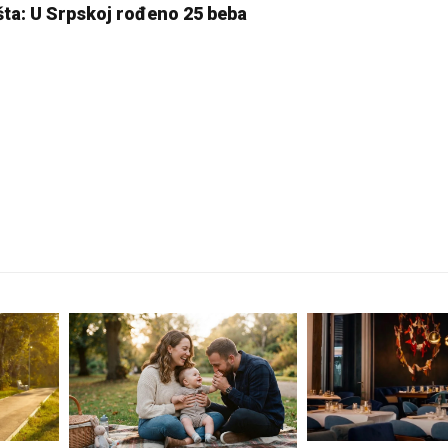
lišta: U Srpskoj rođeno 25 beba
26 °C
Pale