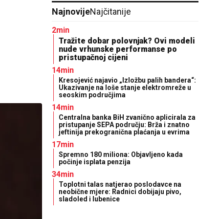
Najnovije
Najčitanije
2min
Tražite dobar polovnjak? Ovi modeli
nude vrhunske performanse po
pristupačnoj cijeni
14min
Kresojević najavio „Izložbu palih bandera“:
Ukazivanje na loše stanje elektromreže u
seoskim područjima
14min
Centralna banka BiH zvanično aplicirala za
pristupanje SEPA području: Brža i znatno
jeftinija prekogranična plaćanja u evrima
17min
Spremno 180 miliona: Objavljeno kada
počinje isplata penzija
34min
Toplotni talas natjerao poslodavce na
neobične mjere: Radnici dobijaju pivo,
sladoled i lubenice