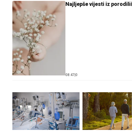
Najljepše vijesti iz porodi
08:47
|
0