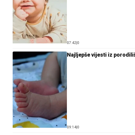
07:42
|
0
Najljepše vijesti iz porodi
09:14
|
0