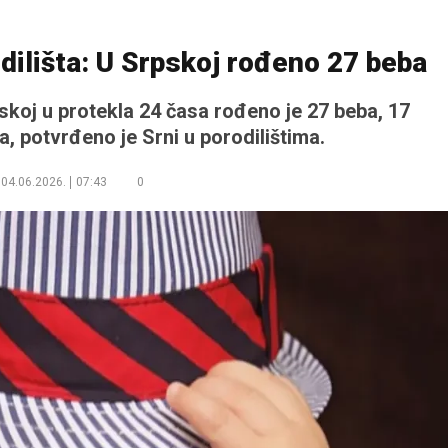
rodilišta: U Srpskoj rođeno 27 beba
pskoj u protekla 24 časa rođeno je 27 beba, 17
ka, potvrđeno je Srni u porodilištima.
04.06.2026.
07:43
0