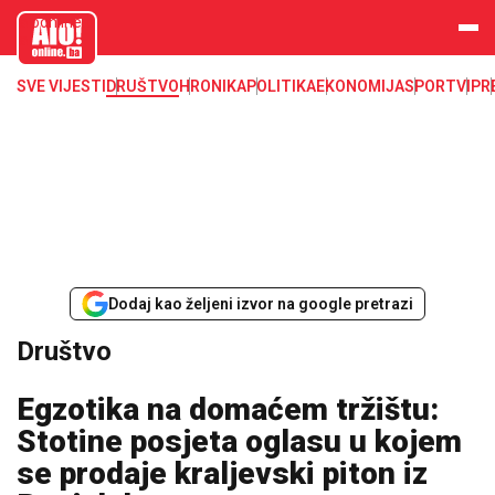
aloonline.b
a
SVE VIJESTI
DRUŠTVO
HRONIKA
POLITIKA
EKONOMIJA
SPORT
VIP
R
Dodaj kao željeni izvor na google pretrazi
Društvo
Egzotika na domaćem tržištu:
Stotine posjeta oglasu u kojem
se prodaje kraljevski piton iz