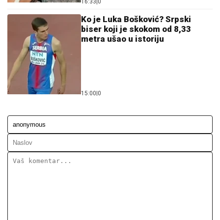
16:33
|
0
Ko je Luka Bošković? Srpski
biser koji je skokom od 8,33
metra ušao u istoriju
15:00
|
0