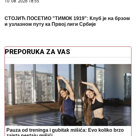
10. 08. 2026 18:55
СТОЈИЋ ПОСЕТИО "ТИМОК 1919": Клуб је на брзом
и узлазном путу ка Првој лиги Србије
PREPORUKA ZA VAS
Pauza od treninga i gubitak mišića: Evo koliko brzo
zaista nestaju mišići