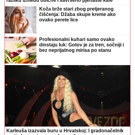
razliku između obične i savršeno pjenaste kafe
Koža brže stari zbog pretjeranog
čišćenja: Džaba skupe kreme ako
ovako perete lice
Profesionalni kuhari samo ovako
dinstaju luk: Gotov je za tren, sočniji i
bez neprijatnog mirisa po stanu
Karleuša izazvala buru u Hrvatskoj: I gradonačelnik