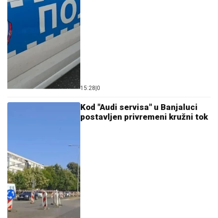
15:28
|
0
Kod "Audi servisa" u Banjaluci
postavljen privremeni kružni tok