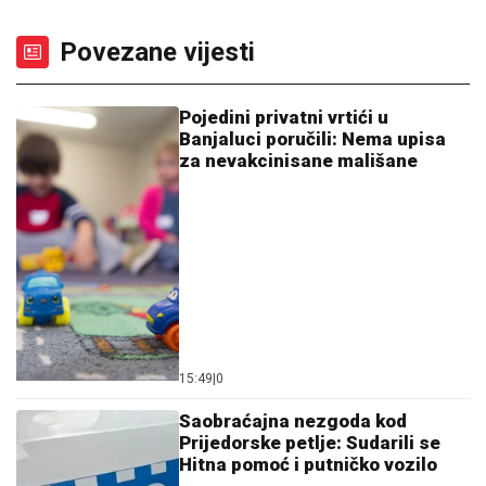
Povezane vijesti
Pojedini privatni vrtići u
Banjaluci poručili: Nema upisa
za nevakcinisane mališane
15:49
|
0
Saobraćajna nezgoda kod
Prijedorske petlje: Sudarili se
Hitna pomoć i putničko vozilo