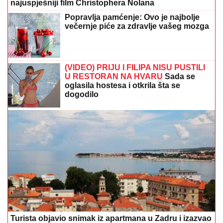
najuspješniji film Christophera Nolana
Popravlja pamćenje: Ovo je najbolje
večernje piće za zdravlje vašeg mozga
(VIDEO) PRIJU I FILIPA NISU PUSTILI
U RESTORAN NA HVARU
Sada se
oglasila hostesa i otkrila šta se
dogodilo
Turista objavio snimak iz apartmana u Zadru i izazvao