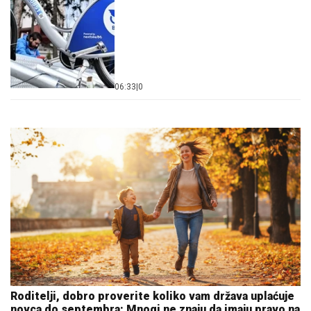
06:33
|
0
Roditelji, dobro proverite koliko vam država uplaćuje
novca do septembra: Mnogi ne znaju da imaju pravo na