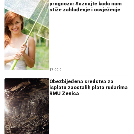
prognoza: Saznajte kada nam
stiže zahlađenje i osvježenje
17:00
|
0
Obezbijeđena sredstva za
isplatu zaostalih plata rudarima
RMU Zenica