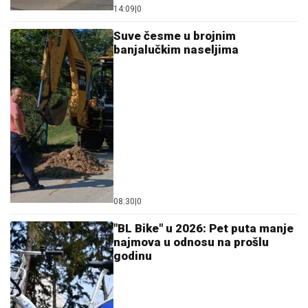
14:09
|
0
Suve česme u brojnim
banjalučkim naseljima
08:30
|
0
"BL Bike" u 2026: Pet puta manje
najmova u odnosu na prošlu
godinu