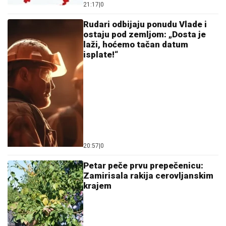
21:17
|
0
Rudari odbijaju ponudu Vlade i
ostaju pod zemljom: „Dosta je
laži, hoćemo tačan datum
isplate!“
20:57
|
0
Petar peče prvu prepečenicu:
Zamirisala rakija cerovljanskim
krajem