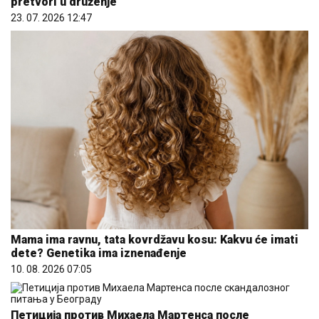
pretvori u druženje
23. 07. 2026 12:47
Mama ima ravnu, tata kovrdžavu kosu: Kakvu će imati
dete? Genetika ima iznenađenje
10. 08. 2026 07:05
Петиција против Михаела Мартенса после