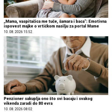
„Mama, vaspitačica me tuče, šamara i baca“: Emotivna
ispovest majke o vrtićkom nasilju za portal Mame
10. 08. 2026 15:52
Penzioner sakuplja ono što svi bacaju i svakog
vikenda zaradi do 80 evra
10. 08. 2026 08:02