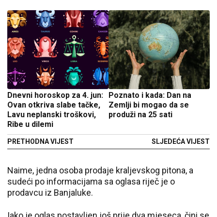
Dnevni horoskop za 4. jun:
Poznato i kada: Dan na
Ovan otkriva slabe tačke,
Zemlji bi mogao da se
Lavu neplanski troškovi,
produži na 25 sati
Ribe u dilemi
PRETHODNA VIJEST
SLJEDEĆA VIJEST
Naime, jedna osoba prodaje kraljevskog pitona, a
sudeći po informacijama sa oglasa riječ je o
prodavcu iz Banjaluke.
Iako je oglas postavljen još prije dva mjeseca, čini se