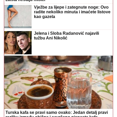
Vježbe za lijepe i zategnute noge: Ovo
radite nekoliko minuta i imaćete listove
kao gazela
Jelena i Sloba Radanović najavili
tužbu Ani Nikolić
Turska kafa se pravi samo ovako: Jedan detalj pravi