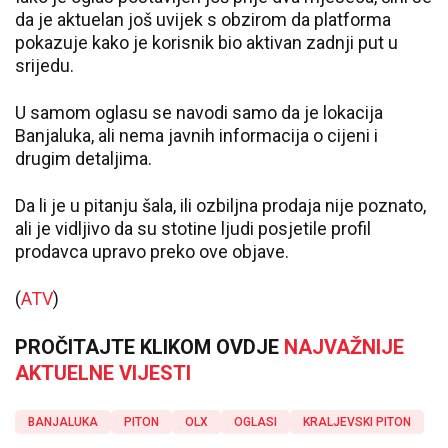
da je aktuelan još uvijek s obzirom da platforma
pokazuje kako je korisnik bio aktivan zadnji put u
srijedu.
U samom oglasu se navodi samo da je lokacija
Banjaluka, ali nema javnih informacija o cijeni i
drugim detaljima.
Da li je u pitanju šala, ili ozbiljna prodaja nije poznato,
ali je vidljivo da su stotine ljudi posjetile profil
prodavca upravo preko ove objave.
(
ATV
)
PROČITAJTE KLIKOM OVDJE
NAJVAŽNIJE
AKTUELNE VIJESTI
BANJALUKA
PITON
OLX
OGLASI
KRALJEVSKI PITON