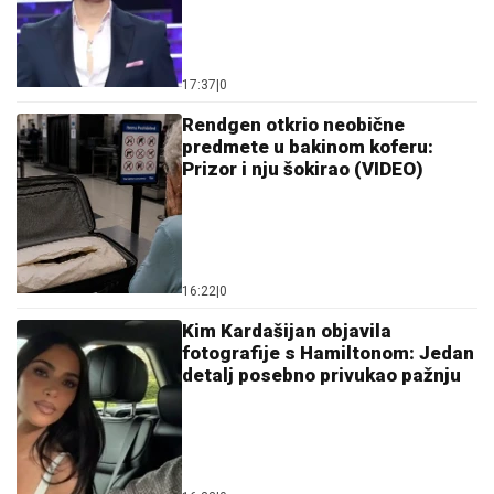
17:37
|
0
Rendgen otkrio neobične
predmete u bakinom koferu:
Prizor i nju šokirao (VIDEO)
16:22
|
0
Kim Kardašijan objavila
fotografije s Hamiltonom: Jedan
detalj posebno privukao pažnju