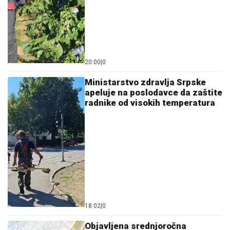
20:00
|
0
Ministarstvo zdravlja Srpske
apeluje na poslodavce da zaštite
radnike od visokih temperatura
18:02
|
0
Objavljena srednjoročna