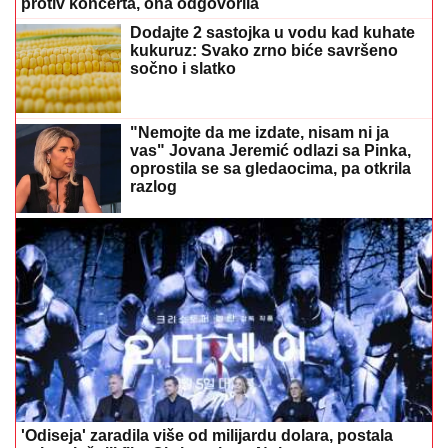
protiv koncerta, ona odgovorila
Dodajte 2 sastojka u vodu kad kuhate
kukuruz: Svako zrno biće savršeno
sočno i slatko
"Nemojte da me izdate, nisam ni ja
vas" Jovana Jeremić odlazi sa Pinka,
oprostila se sa gledaocima, pa otkrila
razlog
'Odiseja' zaradila više od milijardu dolara, postala