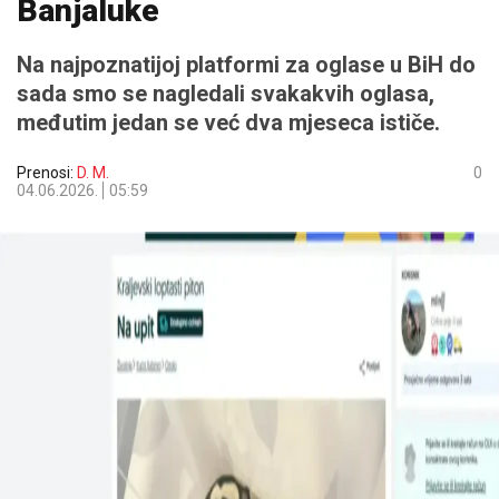
Banjaluke
Na najpoznatijoj platformi za oglase u BiH do
sada smo se nagledali svakakvih oglasa,
međutim jedan se već dva mjeseca ističe.
Prenosi:
D. M.
0
04.06.2026.
05:59