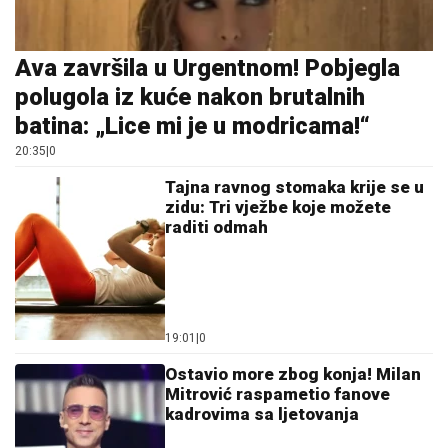
Ava završila u Urgentnom! Pobjegla
polugola iz kuće nakon brutalnih
batina: „Lice mi je u modricama!“
20:35
|
0
Tajna ravnog stomaka krije se u
zidu: Tri vježbe koje možete
raditi odmah
19:01
|
0
Ostavio more zbog konja! Milan
Mitrović raspametio fanove
kadrovima sa ljetovanja