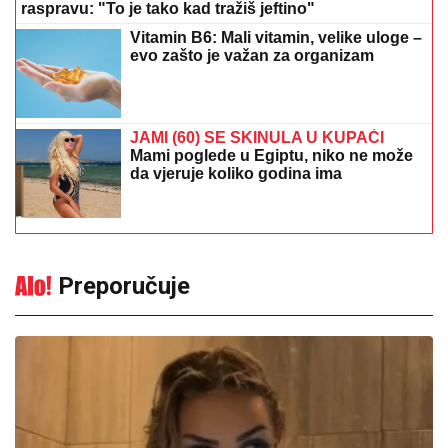
raspravu: "To je tako kad tražiš jeftino"
Vitamin B6: Mali vitamin, velike uloge –
evo zašto je važan za organizam
JAMI (60) SE SKINULA U KUPAĆI
Mami poglede u Egiptu, niko ne može
da vjeruje koliko godina ima
Preporučuje