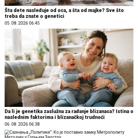
Šta dete nasleđuje od oca, a šta od majke? Sve što
treba da znate o genetici
05. 08. 2026 06:45
Da li je genetika zaslužna za rađanje blizanaca? Istina o
naslednim faktorima i blizanačkoj trudnoći
06. 08. 2026 06:38