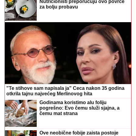
Nutricionisti preporučuju ovo povrće
za bolju probavu
"Te stihove sam napisala ja" Ceca nakon 35 godina
otkrila tajnu najvećeg Merlinovog hita
Godinama koristimo alu foliju
pogrešno: Evo čemu služi sjajna, a
čemu mat strana
Ove neobične fobije zaista postoje