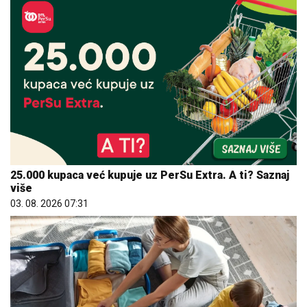
25.000 kupaca već kupuje uz PerSu Extra. A ti? Saznaj
više
03. 08. 2026 07:31