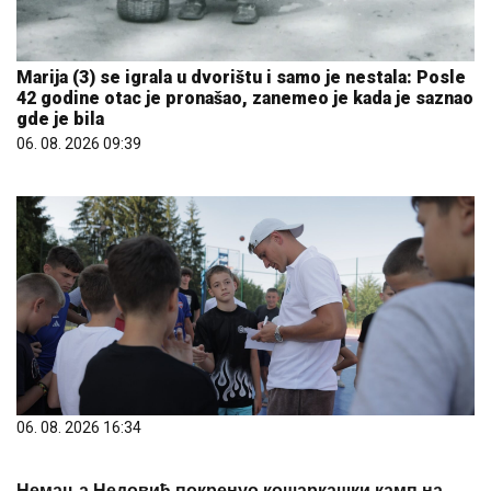
Marija (3) se igrala u dvorištu i samo je nestala: Posle
42 godine otac je pronašao, zanemeo je kada je saznao
gde je bila
06. 08. 2026 09:39
06. 08. 2026 16:34
Немања Недовић покренуо кошаркашки камп на