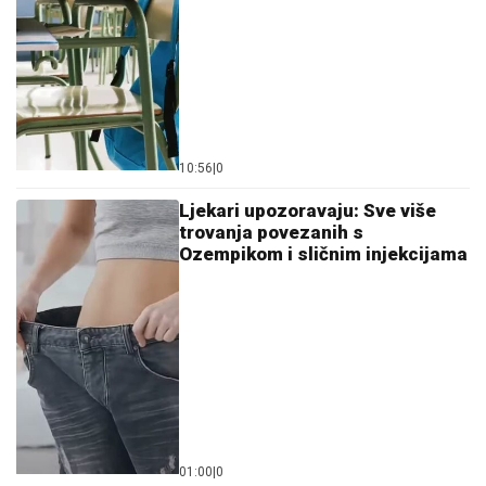
10:56
|
0
Ljekari upozoravaju: Sve više
trovanja povezanih s
Ozempikom i sličnim injekcijama
01:00
|
0