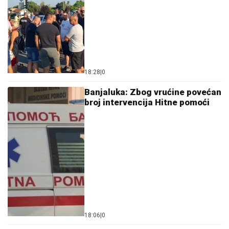
18:28
|
0
Banjaluka: Zbog vrućine povećan
broj intervencija Hitne pomoći
18:06
|
0