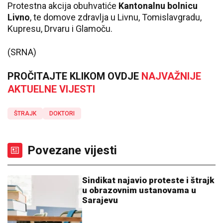
Protestna akcija obuhvatiće
Kantonalnu bolnicu
Livno
, te domove zdravlja u Livnu, Tomislavgradu,
Kupresu, Drvaru i Glamoču.
(SRNA)
PROČITAJTE KLIKOM OVDJE
NAJVAŽNIJE
AKTUELNE VIJESTI
ŠTRAJK
DOKTORI
Povezane vijesti
Sindikat najavio proteste i štrajk
u obrazovnim ustanovama u
Sarajevu