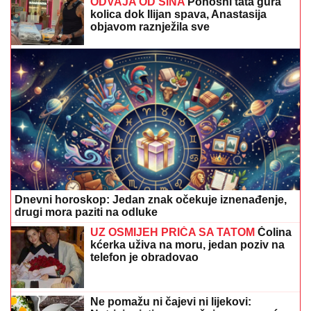
ODVAJA OD SINA
Ponosni tata gura
kolica dok Ilijan spava, Anastasija
objavom raznježila sve
Dnevni horoskop: Jedan znak očekuje iznenađenje,
drugi mora paziti na odluke
UZ OSMIJEH PRIČA SA TATOM
Čolina
kćerka uživa na moru, jedan poziv na
telefon je obradovao
Ne pomažu ni čajevi ni lijekovi: