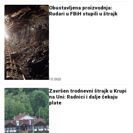
Obustavljena proizvodnja:
Rudari u FBiH stupili u štrajk
10:06
|
0
Završen trodnevni štrajk u Krupi
na Uni: Radnici i dalje čekaju
plate