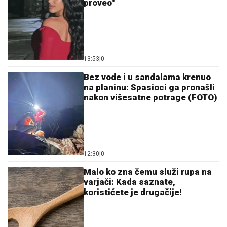
proveo"
13:53
|
0
Bez vode i u sandalama krenuo
na planinu: Spasioci ga pronašli
nakon višesatne potrage (FOTO)
12:30
|
0
Malo ko zna čemu služi rupa na
varjači: Kada saznate,
koristićete je drugačije!