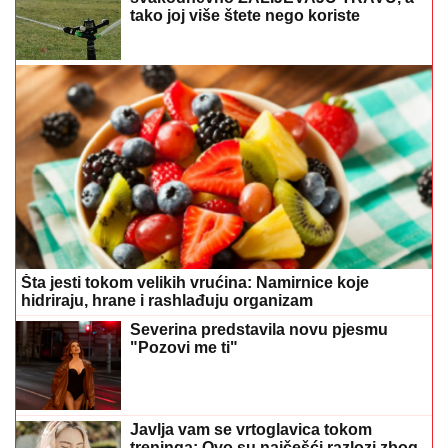
tako joj više štete nego koriste
Šta jesti tokom velikih vrućina: Namirnice koje
hidriraju, hrane i rashlađuju organizam
Severina predstavila novu pjesmu
"Pozovi me ti"
Javlja vam se vrtoglavica tokom
treninga: Ovo su najčešći razlozi zbog