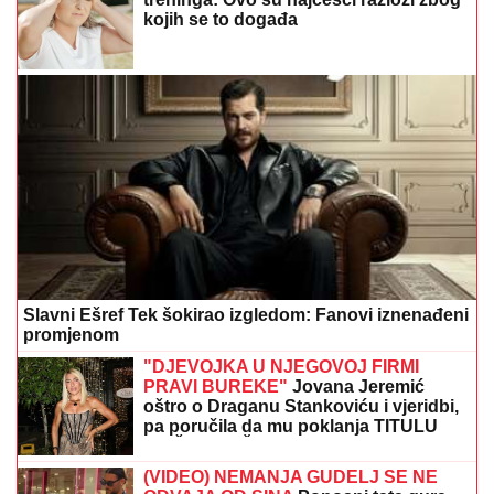
kojih se to događa
Slavni Ešref Tek šokirao izgledom: Fanovi iznenađeni
promjenom
"DJEVOJKA U NJEGOVOJ FIRMI
PRAVI BUREKE"
Jovana Jeremić
oštro o Draganu Stankoviću i vjeridbi,
pa poručila da mu poklanja TITULU
BIVŠEG DEČKA JJ
(VIDEO) NEMANJA GUDELJ SE NE