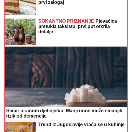
prvi zalogaj
ŠOKANTNO PRIZNANJE
Pjevačica
pretukla taksistu, prvi put otkrila
detalje
Šećer u ranom djetinjstvu: Manji unos može smanjiti
rizik od demencije
Trend iz Jugoslavije vraća se u kuhinje