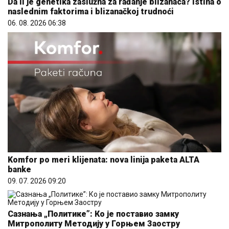
Da li je genetika zaslužna za rađanje blizanaca? Istina o
naslednim faktorima i blizanačkoj trudnoći
06. 08. 2026 06:38
Komfor po meri klijenata: nova linija paketa ALTA
banke
09. 07. 2026 09:20
Сазнања „Политике”: Ко је поставио замку
Митрополиту Методију у Горњем Заостру