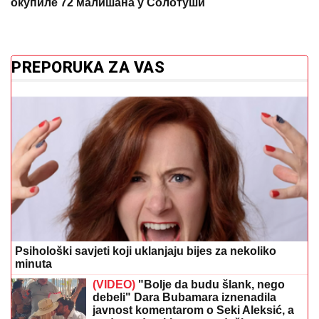
окупиле 72 малишана у Солотуши
PREPORUKA ZA VAS
Psihološki savjeti koji uklanjaju bijes za nekoliko
minuta
(VIDEO)
"Bolje da budu šlank, nego
debeli" Dara Bubamara iznenadila
javnost komentarom o Seki Aleksić, a