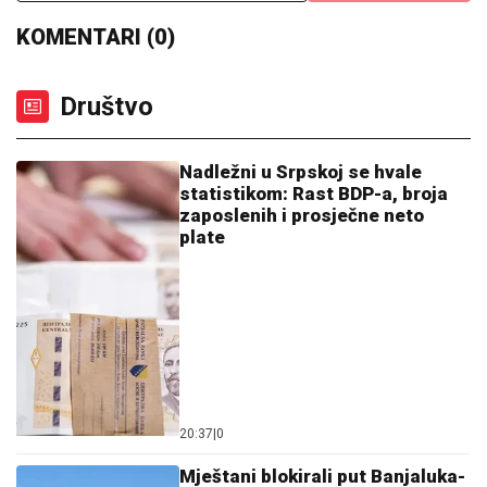
KOMENTARI (0)
Društvo
Nadležni u Srpskoj se hvale
statistikom: Rast BDP-a, broja
zaposlenih i prosječne neto
plate
20:37
|
0
Mještani blokirali put Banjaluka-