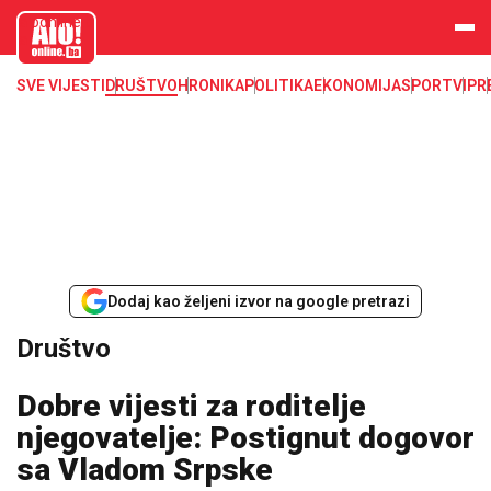
aloonline.b
a
SVE VIJESTI
DRUŠTVO
HRONIKA
POLITIKA
EKONOMIJA
SPORT
VIP
R
Dodaj kao željeni izvor na google pretrazi
Društvo
Dobre vijesti za roditelje
njegovatelje: Postignut dogovor
sa Vladom Srpske