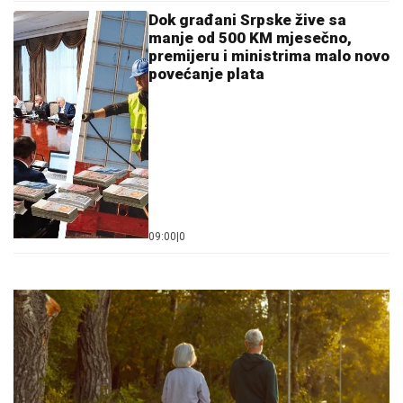
Dok građani Srpske žive sa
manje od 500 KM mjesečno,
premijeru i ministrima malo novo
povećanje plata
09:00
|
0