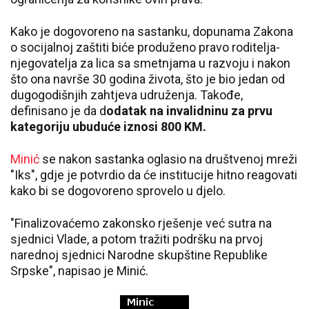
Kako je dogovoreno na sastanku, dopunama Zakona
o socijalnoj zaštiti biće produženo pravo roditelja-
njegovatelja za lica sa smetnjama u razvoju i nakon
što ona navrše 30 godina života, što je bio jedan od
dugogodišnjih zahtjeva udruženja. Takođe,
definisano je da d
odatak na invalidninu za prvu
kategoriju ubuduće iznosi 800 KM.
Minić
se nakon sastanka oglasio na društvenoj mreži
"Iks", gdje je potvrdio da će institucije hitno reagovati
kako bi se dogovoreno sprovelo u djelo.
"Finalizovaćemo zakonsko rješenje već sutra na
sjednici Vlade, a potom tražiti podršku na prvoj
narednoj sjednici Narodne skupštine Republike
Srpske", napisao je Minić.