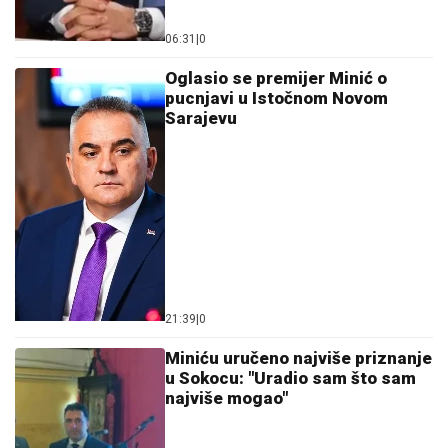
06:31
|
0
Oglasio se premijer Minić o
pucnjavi u Istočnom Novom
Sarajevu
21:39
|
0
Miniću uručeno najviše priznanje
u Sokocu: "Uradio sam što sam
najviše mogao"