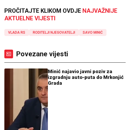
PROČITAJTE KLIKOM OVDJE
NAJVAŽNIJE
AKTUELNE VIJESTI
VLADA RS
RODITELJI NJEGOVATELJI
SAVO MINIĆ
Povezane vijesti
Minić najavio javni poziv za
izgradnju auto-puta do Mrkonjić
Grada