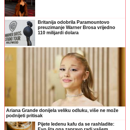
Britanija odobrila Paramountovo
preuzimanje Warner Brosa vrijedno
110 milijardi dolara
Ariana Grande donijela veliku odluku, više ne može
podnijeti pritisak
Pijete ledenu kafu da se rashladite:
Evo šta ona zapravo radi vašem