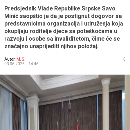
Predsjednik Vlade Republike Srpske Savo
Minić saopštio je da je postignut dogovor sa
predstavnicima organizacija i udruženja koja
okupljaju roditelje djece sa poteškoćama u
razvoju i osobe sa invaliditetom, čime će se
značajno unaprijediti njihov položaj.
Autor:
M. S.
0
03.06.2026.
14:46