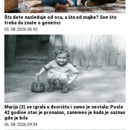
Šta dete nasleđuje od oca, a šta od majke? Sve što
treba da znate o genetici
05. 08. 2026 06:45
Marija (3) se igrala u dvorištu i samo je nestala: Posle
42 godine otac je pronašao, zanemeo je kada je saznao
gde je bila
06. 08. 2026 09:39