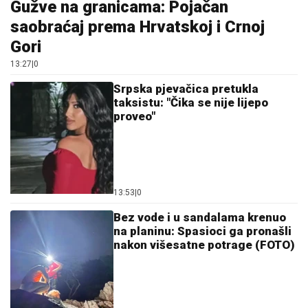
Gužve na granicama: Pojačan
saobraćaj prema Hrvatskoj i Crnoj
Gori
13:27
|
0
Srpska pjevačica pretukla
taksistu: "Čika se nije lijepo
proveo"
13:53
|
0
Bez vode i u sandalama krenuo
na planinu: Spasioci ga pronašli
nakon višesatne potrage (FOTO)