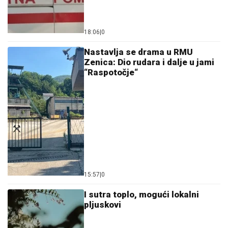
18:06
|
0
Nastavlja se drama u RMU
Zenica: Dio rudara i dalje u jami
“Raspotočje“
15:57
|
0
I sutra toplo, mogući lokalni
pljuskovi