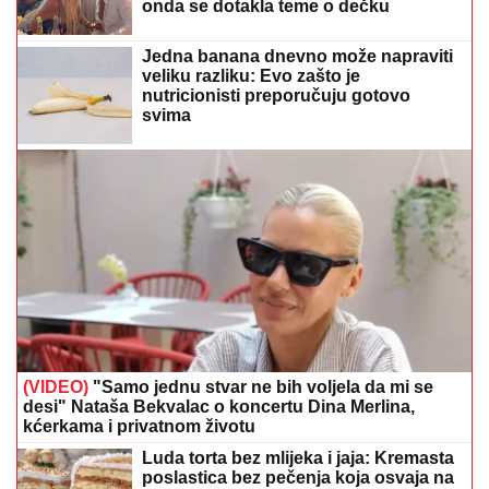
onda se dotakla teme o dečku
Jedna banana dnevno može napraviti
veliku razliku: Evo zašto je
nutricionisti preporučuju gotovo
svima
(VIDEO)
"Samo jednu stvar ne bih voljela da mi se
desi" Nataša Bekvalac o koncertu Dina Merlina,
kćerkama i privatnom životu
Luda torta bez mlijeka i jaja: Kremasta
poslastica bez pečenja koja osvaja na