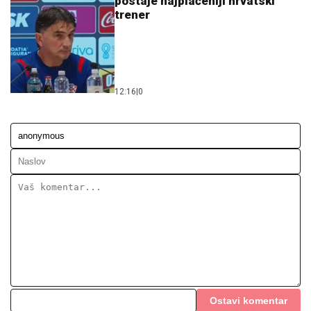
postaje najplaćeniji hrvatski
trener
12:16
|
0
Ostavi komentar