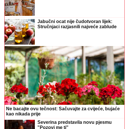
Jabučni ocat nije čudotvoran lijek:
Stručnjaci razjasnili najveće zablude
Ne bacajte ovu tečnost: Sačuvajte za cvijeće, bujaće
kao nikada prije
Severina predstavila novu pjesmu
"Pozovi me ti"