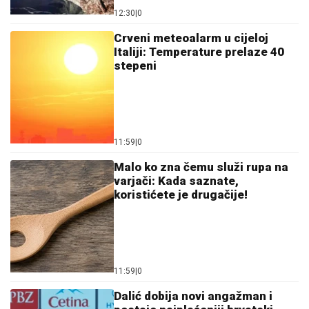
12:30
|
0
Crveni meteoalarm u cijeloj
Italiji: Temperature prelaze 40
stepeni
11:59
|
0
Malo ko zna čemu služi rupa na
varjači: Kada saznate,
koristićete je drugačije!
11:59
|
0
Dalić dobija novi angažman i