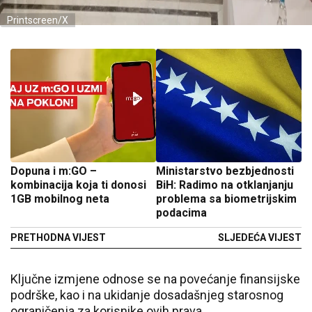
Printscreen/X
Dopuna i m:GO –
Ministarstvo bezbjednosti
kombinacija koja ti donosi
BiH: Radimo na otklanjanju
1GB mobilnog neta
problema sa biometrijskim
podacima
PRETHODNA VIJEST
SLJEDEĆA VIJEST
Ključne izmjene odnose se na povećanje finansijske
podrške, kao i na ukidanje dosadašnjeg starosnog
ograničenja za korisnike ovih prava.