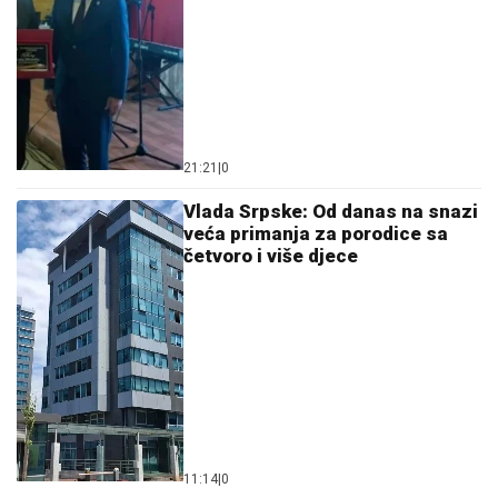
21:21
|
0
Vlada Srpske: Od danas na snazi
veća primanja za porodice sa
četvoro i više djece
11:14
|
0