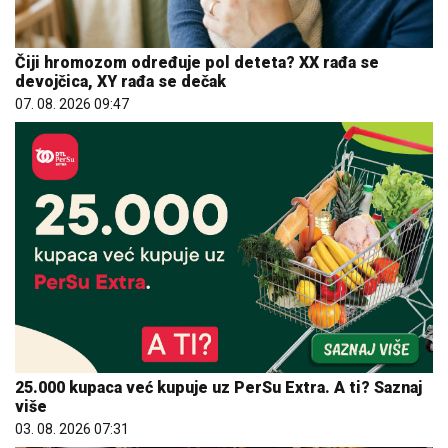
Čiji hromozom određuje pol deteta? XX rađa se
devojčica, XY rađa se dečak
07. 08. 2026 09:47
25.000 kupaca već kupuje uz PerSu Extra. A ti? Saznaj
više
03. 08. 2026 07:31