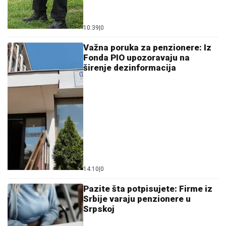
10:39
|
0
Važna poruka za penzionere: Iz
Fonda PIO upozoravaju na
širenje dezinformacija
14:10
|
0
Pazite šta potpisujete: Firme iz
Srbije varaju penzionere u
Srpskoj