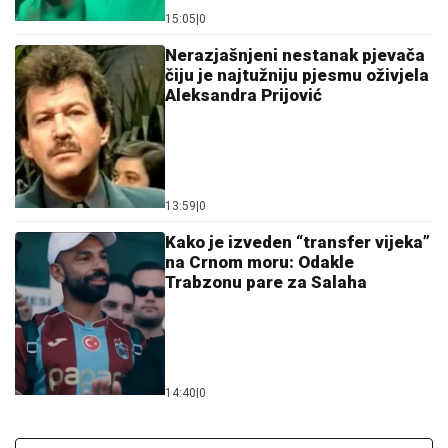
15:05
|
0
Nerazjašnjeni nestanak pjevača
čiju je najtužniju pjesmu oživjela
Aleksandra Prijović
13:59
|
0
Kako je izveden “transfer vijeka”
na Crnom moru: Odakle
Trabzonu pare za Salaha
14:40
|
0