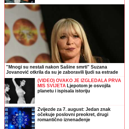
"Mnogi su nestali nakon Sašine smrti" Suzana
Jovanović otkrila da su je zaboravili ljudi sa estrade
(VIDEO) OVAKO JE IZGLEDALA PRVA
MIS SVIJETA
Ljepotom je osvojila
planetu i ispisala istoriju
Zvijezde za 7. august: Jedan znak
očekuje poslovni preokret, drugi
romantično iznenađenje