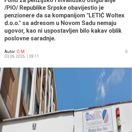
Fond za penzijsko i invalidsko osiguranje
/PIO/ Republike Srpske obavijestio je
penzionere da sa kompanijom "LETIĆ Woltex
d.o.o." sa adresom u Novom Sadu nemaju
ugovor, kao ni uspostavljen bilo kakav oblik
poslovne saradnje.
Autor:
D. M.
0
03.06.2026.
08:11