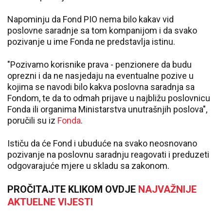
Napominju da Fond PIO nema bilo kakav vid
poslovne saradnje sa tom kompanijom i da svako
pozivanje u ime Fonda ne predstavlja istinu.
"Pozivamo korisnike prava - penzionere da budu
oprezni i da ne nasjedaju na eventualne pozive u
kojima se navodi bilo kakva poslovna saradnja sa
Fondom, te da to odmah prijave u najbližu poslovnicu
Fonda ili organima Ministarstva unutrašnjih poslova",
poručili su iz
Fonda
.
Ističu da će Fond i ubuduće na svako neosnovano
pozivanje na poslovnu saradnju reagovati i preduzeti
odgovarajuće mjere u skladu sa zakonom.
PROČITAJTE KLIKOM OVDJE
NAJVAŽNIJE
AKTUELNE VIJESTI