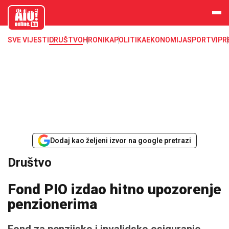
aloonline.b
a
SVE VIJESTI
DRUŠTVO
HRONIKA
POLITIKA
EKONOMIJA
SPORT
VIP
R
Dodaj kao željeni izvor na google pretrazi
Društvo
Fond PIO izdao hitno upozorenje
penzionerima