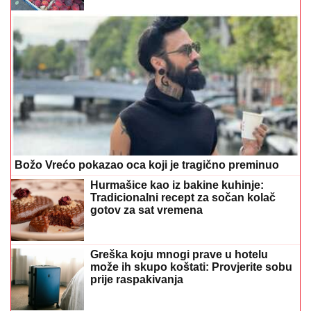
Božo Vrećo pokazao oca koji je tragično preminuo
Hurmašice kao iz bakine kuhinje:
Tradicionalni recept za sočan kolač
gotov za sat vremena
Greška koju mnogi prave u hotelu
može ih skupo koštati: Provjerite sobu
prije raspakivanja