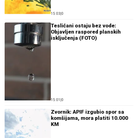
15:03
|
0
Teslićani ostaju bez vode:
Objavljen raspored planskih
isključenja (FOTO)
15:01
|
0
Zvornik: APIF izgubio spor sa
komšijama, mora platiti 10.000
KM