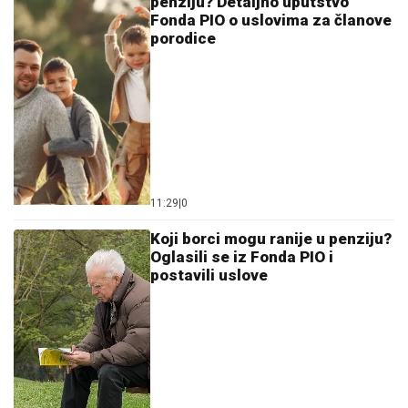
penziju? Detaljno uputstvo
Fonda PIO o uslovima za članove
porodice
11:29
|
0
Koji borci mogu ranije u penziju?
Oglasili se iz Fonda PIO i
postavili uslove