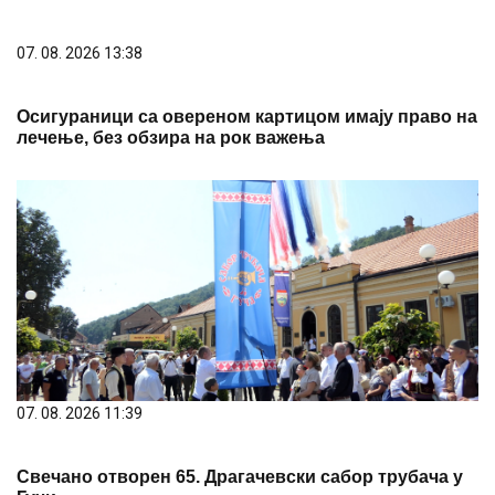
07. 08. 2026 13:38
Осигураници са овереном картицом имају право на
лечење, без обзира на рок важења
07. 08. 2026 11:39
Свечано отворен 65. Драгачевски сабор трубача у