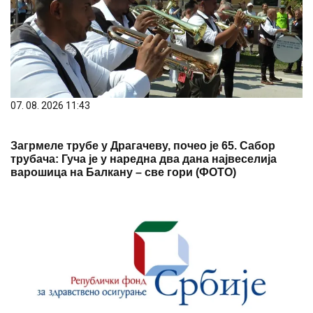
07. 08. 2026 11:43
Загрмеле трубе у Драгачеву, почео је 65. Сабор
трубача: Гуча је у наредна два дана највеселија
варошица на Балкану – све гори (ФОТО)