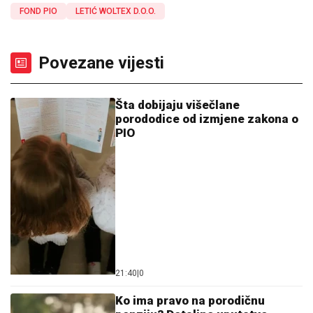
FOND PIO
LETIĆ WOLTEX D.O.O.
Povezane vijesti
Šta dobijaju višečlane
porododice od izmjene zakona o
PIO
21:40
|
0
Ko ima pravo na porodičnu