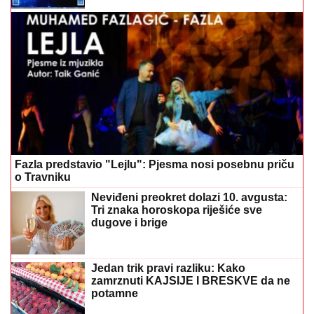
Fazla predstavio "Lejlu": Pjesma nosi posebnu priču
o Travniku
Neviđeni preokret dolazi 10. avgusta:
Tri znaka horoskopa riješiće sve
dugove i brige
Jedan trik pravi razliku: Kako
zamrznuti KAJSIJE I BRESKVE da ne
potamne