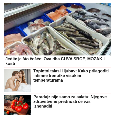
Jedite je što češće: Ova riba ČUVA SRCE, MOZAK i
kosti
Toplotni talasi i ljubav: Kako prilagoditi
intimne trenutke visokim
temperaturama
Paradajz nije samo za salatu: Njegove
zdravstvene prednosti će vas
iznenaditi