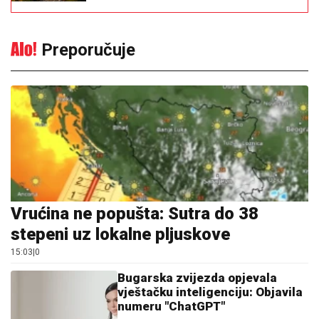
Preporučuje
Vrućina ne popušta: Sutra do 38
stepeni uz lokalne pljuskove
15:03
|
0
Bugarska zvijezda opjevala
vještačku inteligenciju: Objavila
numeru "ChatGPT"