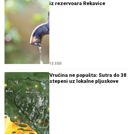
iz rezervoara Rekavice
15:33
|
0
Vrućina ne popušta: Sutra do 38
stepeni uz lokalne pljuskove