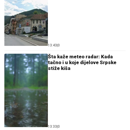
13:43
|
0
Šta kaže meteo radar: Kada
tačno i u koje dijelove Srpske
stiže kiša
13:33
|
0