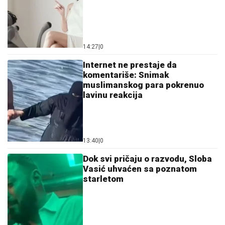
14:27
|
0
Internet ne prestaje da
komentariše: Snimak
muslimanskog para pokrenuo
lavinu reakcija
13:40
|
0
Dok svi pričaju o razvodu, Sloba
Vasić uhvaćen sa poznatom
starletom