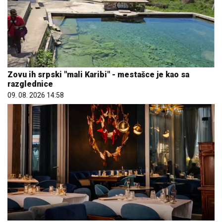
Zovu ih srpski "mali Karibi" - mestašce je kao sa
razglednice
09. 08. 2026 14:58