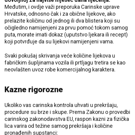
Međutim, i ovdje važi preporuka Carinske uprave
Hrvatske, odnosno čak i za obične lijekove, ako
prelazite količinu od jednog ili dva blistera koji su
očigledno namijenjeni za prvu pomoć tokom samog
puta, morate imati dokaz (uputstvo ljekara ili recept)
koji potvrđuje da su lijekovi namijenjeni vama.
Svaki pokušaj skrivanja veće količine lijekova u
fabričkim šupljinama vozila ili prtljagu tretira se kao
neovlašten uvoz robe komercijalnog karaktera.
Kazne rigorozne
Ukoliko vas carinska kontrola uhvati u prekršaju,
procedure su brze i skupe. Prema Zakonu o provedbi
carinskog zakonodavstva EU, raspon kazni za fizička
lica varira od težine samog prekršaja i količine
pronađenih supstanci: