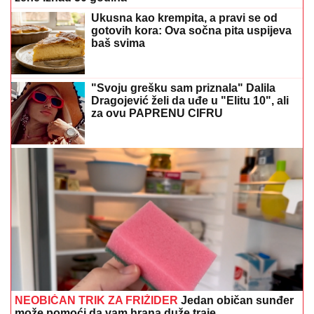
Ukusna kao krempita, a pravi se od
gotovih kora: Ova sočna pita uspijeva
baš svima
"Svoju grešku sam priznala" Dalila
Dragojević želi da uđe u "Elitu 10", ali
za ovu PAPRENU CIFRU
NEOBIČAN TRIK ZA FRIŽIDER
Jedan običan sunđer
može pomoći da vam hrana duže traje