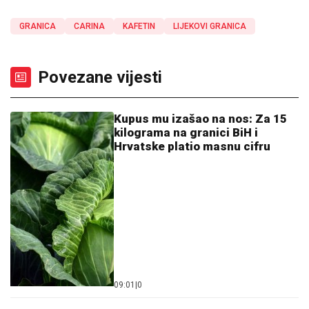
GRANICA
CARINA
KAFETIN
LIJEKOVI GRANICA
Povezane vijesti
Kupus mu izašao na nos: Za 15
kilograma na granici BiH i
Hrvatske platio masnu cifru
09:01
|
0