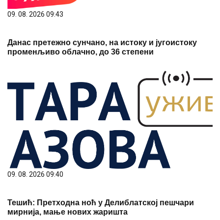
09. 08. 2026 09:43
Данас претежно сунчано, на истоку и југоистоку
променљиво облачно, до 36 степени
09. 08. 2026 09:40
Тешић: Претходна ноћ у Делиблатској пешчари
мирнија, мање нових жаришта