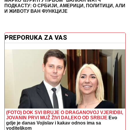
МАРКО ЂУРИЋ У ПРВОМ "БАЛКАН WАТЧ"
ПОДКАСТУ: О СРБИЈИ, АМЕРИЦИ, ПОЛИТИЦИ, АЛИ
И ЖИВОТУ ВАН ФУНКЦИЈЕ
PREPORUKA ZA VAS
(FOTO) DOK SVI BRUJE O DRAGANOVOJ VJERIDBI,
JOVANIN PRVI MUŽ ŽIVI DALEKO OD SRBIJE
Evo
gdje je danas Vojislav i kakav odnos ima sa
voditeljkom