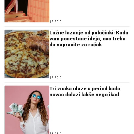
13:30
|
0
Lažne lazanje od palačinki: Kada
vam ponestane ideja, ovo treba
da napravite za ručak
13:39
|
0
Tri znaka ulaze u period kada
novac dolazi lakše nego ikad
13:23
|
0