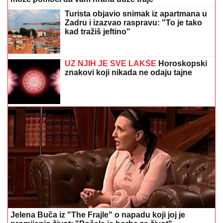
Turista objavio snimak iz apartmana u
Zadru i izazvao raspravu: "To je tako
kad tražiš jeftino"
UZ NJIH JE SVE LAKŠE
Horoskopski
znakovi koji nikada ne odaju tajne
Jelena Buča iz "The Frajle" o napadu koji joj je