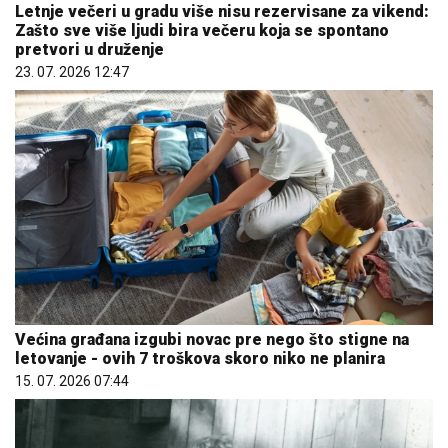
Letnje večeri u gradu više nisu rezervisane za vikend:
Zašto sve više ljudi bira večeru koja se spontano
pretvori u druženje
23. 07. 2026 12:47
Većina građana izgubi novac pre nego što stigne na
letovanje - ovih 7 troškova skoro niko ne planira
15. 07. 2026 07:44