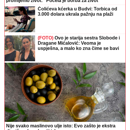
promijenio život: "Počela je borba za život"
Čolićeva kćerka u Budvi: Torbica od
3.000 dolara ukrala pažnju na plaži
(FOTO)
Ovo je starija sestra Slobode i
Dragane Mićalović: Veoma je
uspješna, a malo ko zna čime se bavi
Nije svako maslinovo ulje isto: Evo zašto je ekstra