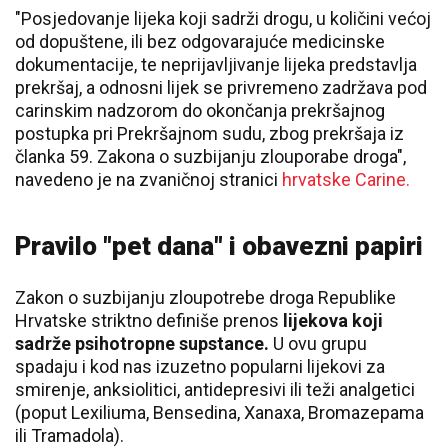
"Posjedovanje lijeka koji sadrži drogu, u količini većoj
od dopuštene, ili bez odgovarajuće medicinske
dokumentacije, te neprijavljivanje lijeka predstavlja
prekršaj, a odnosni lijek se privremeno zadržava pod
carinskim nadzorom do okončanja prekršajnog
postupka pri Prekršajnom sudu, zbog prekršaja iz
članka 59. Zakona o suzbijanju zlouporabe droga",
navedeno je na zvaničnoj stranici
hrvatske Carine.
Pravilo "pet dana" i obavezni papiri
Zakon o suzbijanju zloupotrebe droga Republike
Hrvatske striktno definiše prenos
lijekova koji
sadrže psihotropne supstance.
U ovu grupu
spadaju i kod nas izuzetno popularni lijekovi za
smirenje, anksiolitici, antidepresivi ili teži analgetici
(poput Lexiliuma, Bensedina, Xanaxa, Bromazepama
ili Tramadola).