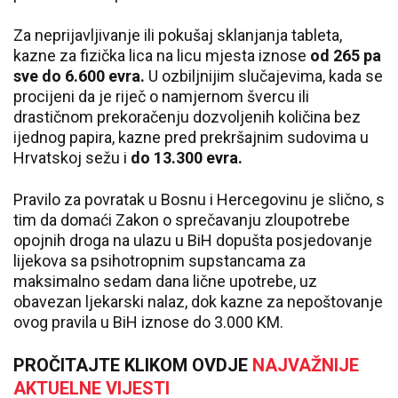
Za neprijavljivanje ili pokušaj sklanjanja tableta,
kazne za fizička lica na licu mjesta iznose
od 265 pa
sve do 6.600 evra.
U ozbiljnijim slučajevima, kada se
procijeni da je riječ o namjernom švercu ili
drastičnom prekoračenju dozvoljenih količina bez
ijednog papira, kazne pred prekršajnim sudovima u
Hrvatskoj sežu i
do 13.300 evra.
Pravilo za povratak u Bosnu i Hercegovinu je slično, s
tim da domaći Zakon o sprečavanju zloupotrebe
opojnih droga na ulazu u BiH dopušta posjedovanje
lijekova sa psihotropnim supstancama za
maksimalno sedam dana lične upotrebe, uz
obavezan ljekarski nalaz, dok kazne za nepoštovanje
ovog pravila u BiH iznose do 3.000 KM.
PROČITAJTE KLIKOM OVDJE
NAJVAŽNIJE
AKTUELNE VIJESTI