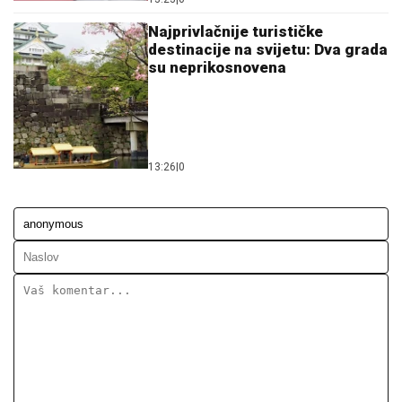
Najprivlačnije turističke
destinacije na svijetu: Dva grada
su neprikosnovena
13:26
|
0