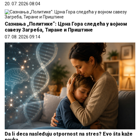
20. 07. 2026 08:04
Сазнања „Политике”: Црна Гора следећа у војном
савезу Загреба, Тиране и Приштине
07. 08. 2026 09:14
Da li deca nasleđuju otpornost na stres? Evo šta kaže
nauka