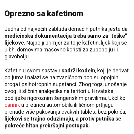
Oprezno sa kafetinom
Jedna od najvećih zabluda domaćih putnika jeste da
medicinska dokumentacija treba samo za "teške"
lijekove
. Najbolji primjer za to je kafetin, lijek koji se
u bh. domovima masovno koristi za zubobolju ili
glavobolju.
Kafetin u svom sastavu
sadrži kodein
, koji je derivat
opijuma i nalazi se na zvaničnom popisu opojnih
droga i psihotropnih supstanci. Zbog toga, unošenje
ovog ili sličnih analgetika na teritoriju Hrvatske
podliježe rigoroznim šengenskim pravilima. Ukoliko
carinik
u pretincu automobila ili ličnom prtljagu
pronađe više pakovanja ovakvih tableta bez pokrića,
lijekovi se trajno oduzimaju, a protiv putnika se
pokreće hitan prekršajni postupak.