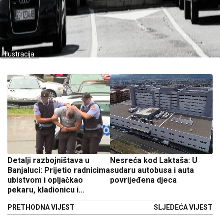
Ilustracija
Detalji razbojništava u
Nesreća kod Laktaša: U
Banjaluci: Prijetio radnicima
sudaru autobusa i auta
ubistvom i opljačkao
povrijeđena djeca
pekaru, kladionicu i
ugostiteljske objekte
PRETHODNA VIJEST
SLJEDEĆA VIJEST