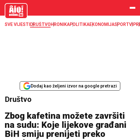
aloonline.b
a
SVE VIJESTI
DRUŠTVO
HRONIKA
POLITIKA
EKONOMIJA
SPORT
VIP
R
Dodaj kao željeni izvor na google pretrazi
Društvo
Zbog kafetina možete završiti
na sudu: Koje lijekove građani
BiH smiju prenijeti preko