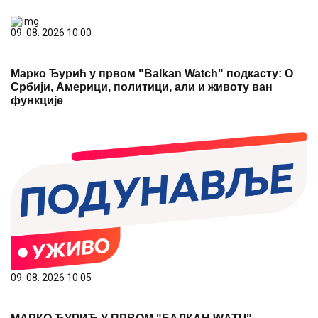
09. 08. 2026 10:00
Марко Ђурић у првом "Balkan Watch" подкасту: О
Србији, Америци, политици, али и животу ван
функције
09. 08. 2026 10:05