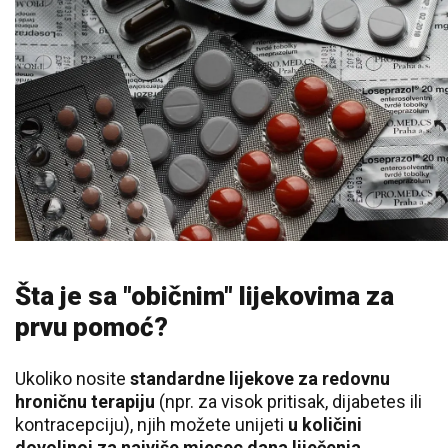
Šta je sa "običnim" lijekovima za
prvu pomoć?
Ukoliko nosite
standardne lijekove za redovnu
hroničnu terapiju
(npr. za visok pritisak, dijabetes ili
kontracepciju), njih možete unijeti
u količini
dovoljnoj za najviše mjesec dana liječenja.