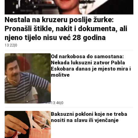
Nestala na kruzeru poslije žurke:
Pronašli štikle, nakit i dokumenta, ali
njeno tijelo nisu već 28 godina
13:22
|
0
Od narkobosa do samostana:
Nekada luksuzni zatvor Pabla
Eskobara danas je mjesto mira i
molitve
13:46
|
0
Baksuzni pokloni koje ne treba
nositi na slavu ili vjenčanje