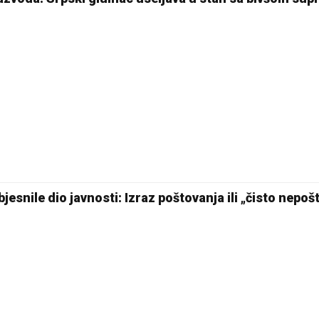
17 °C
Pale
jesnile dio javnosti: Izraz poštovanja ili „čisto nepoš