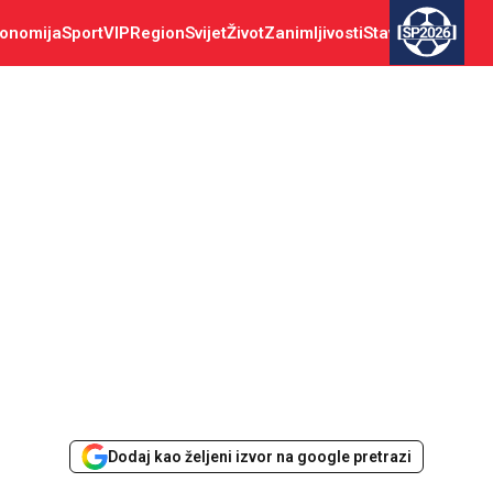
onomija
Sport
VIP
Region
Svijet
Život
Zanimljivosti
Stav
SP2026
Dodaj kao željeni izvor na google pretrazi