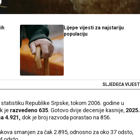
ih
Lijepe vijesti za najstariju
populaciju
SLJEDEĆA VIJEST
tatistiku Republike Srpske, tokom 2006. godine u
k je
razvedeno 635
. Gotovo dvije decenije kasnije,
2025.
a 4.921,
dok je broj razvoda porastao na 856.
brakova smanjen za čak 2.895, odnosno za oko 37 odsto,
4 odsto.