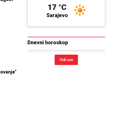
17 °C
Sarajevo
Dnevni horoskop
Vidi sve
tovanje”