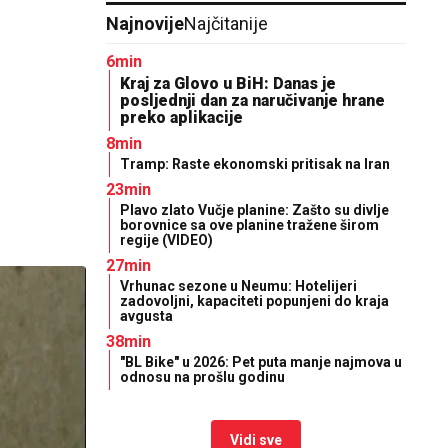
Najnovije
Najčitanije
6min
Kraj za Glovo u BiH: Danas je
posljednji dan za naručivanje hrane
preko aplikacije
8min
Tramp: Raste ekonomski pritisak na Iran
23min
Plavo zlato Vučje planine: Zašto su divlje
borovnice sa ove planine tražene širom
regije (VIDEO)
27min
Vrhunac sezone u Neumu: Hotelijeri
zadovoljni, kapaciteti popunjeni do kraja
avgusta
38min
"BL Bike" u 2026: Pet puta manje najmova u
odnosu na prošlu godinu
Vidi sve