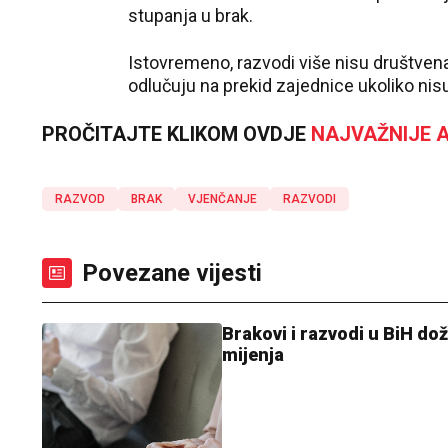
stupanja u brak.
Istovremeno, razvodi više nisu društvena
odlučuju na prekid zajednice ukoliko ni
PROČITAJTE KLIKOM OVDJE
NAJVAŽNIJE A
RAZVOD
BRAK
VJENČANJE
RAZVODI
Povezane vijesti
Brakovi i razvodi u BiH doži
mijenja