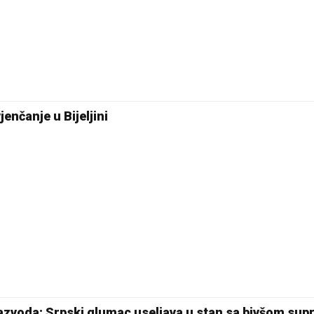
enčanje u Bijeljini
azvoda: Srpski glumac useljava u stan sa bivšom s