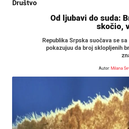
Društvo
Od ljubavi do suda: B
skočio, 
Republika Srpska suočava se sa
pokazujuu da broj sklopljenih b
zn
Autor:
Milana Še