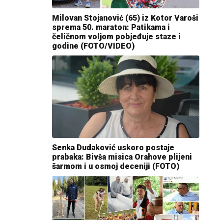
Milovan Stojanović (65) iz Kotor Varoši
sprema 50. maraton: Patikama i
čeličnom voljom pobjeđuje staze i
godine (FOTO/VIDEO)
Senka Dudaković uskoro postaje
prabaka: Bivša misica Orahove plijeni
šarmom i u osmoj deceniji (FOTO)