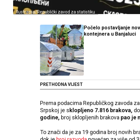
Ilustracija/Republički zavod za statistiku
Počelo postavljanje nov
kontejnera u Banjaluci
PRETHODNA VIJEST
Prema podacima Republičkog zavoda za s
Srpskoj je s
klopljeno 7.816 brakova,
do
godine,
broj sklopljenih brakova
pao je n
To znači da je za 19 godina broj novih 
dok je
broj razvoda
povećan za više od 3