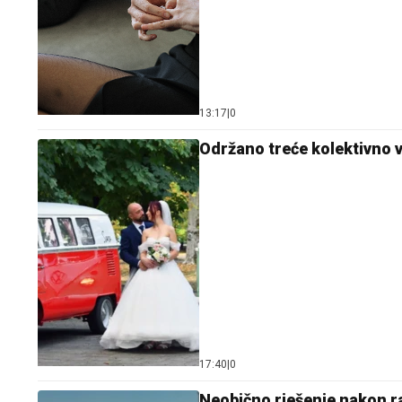
13:17
|
0
Održano treće kolektivno vj
17:40
|
0
Neobično rješenje nakon r