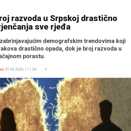
roj razvoda u Srpskoj drastično
vjenčanja sve rjeđa
 zabrinjavajućim demografskim trendovima koji
rakova drastično opada, dok je broj razvoda u
ačajnom porastu.
vo
01.06.2026.
11:34
0