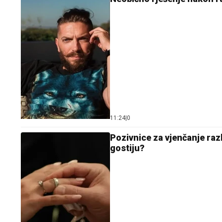
11:24
|
0
Pozivnice za vjenčanje razb
gostiju?