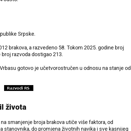
epublike Srpske.
.012 brakova, a razvedeno 58. Tokom 2025. godine broj
e broj razvoda dostigao 213.
a Vrbasu gotovo je učetvorostručen u odnosu na stanje od
l života
na smanjenje broja brakova utiče više faktora, od
ja stanovnika, do promjena životnih navika i sve kasnijeg