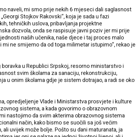
smo naveli, mi smo prije nekih 6 mjeseci dali saglasnost
u „Georgi Stojkov Rakovski“, koja je sada u fazi
kih, tehničkih uslova, pribavljanja projektne
ska dozvola, onda se raspisuje javni poziv jer mi prije
dnosti naših učenika, naše djece i taj proces malo
a i mi ne smijemo da od toga milimetar istupimo“, rekao je
boravka u Republici Srpskoj, resorno ministarstvo i
asnost svim školama za sanaciju, rekonstrukciju,
nja u onim školama gdje je sistem dotrajao, a radi se oko
, opredjeljenje Vlade i Ministarstva prosvjete i kulture
razovnog sistema, a kada govorimo o obrazovnom
 i mi nastojimo da svim akterima obrazovnog sistema
cionalni način, kako bismo se suočili sa još većim
ali uvijek može bolje. Pošto su dani maturanata, ja
ima jer oni se nalaze na jednoj životnoj lijepoj, ali i