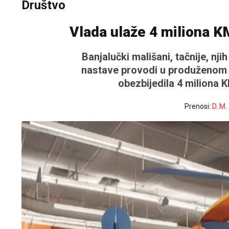
Društvo
Vlada ulaže 4 miliona K
Banjalučki mališani, tačnije, nji
nastave provodi u produženom 
obezbijedila 4 miliona 
Prenosi:
D. M.