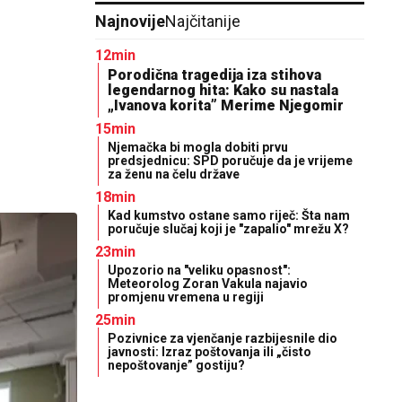
Najnovije
Najčitanije
12min
Porodična tragedija iza stihova
legendarnog hita: Kako su nastala
„Ivanova korita” Merime Njegomir
15min
Njemačka bi mogla dobiti prvu
predsjednicu: SPD poručuje da je vrijeme
za ženu na čelu države
18min
Kad kumstvo ostane samo riječ: Šta nam
poručuje slučaj koji je "zapalio" mrežu X?
23min
Upozorio na "veliku opasnost":
Meteorolog Zoran Vakula najavio
promjenu vremena u regiji
25min
Pozivnice za vjenčanje razbijesnile dio
javnosti: Izraz poštovanja ili „čisto
nepoštovanje” gostiju?