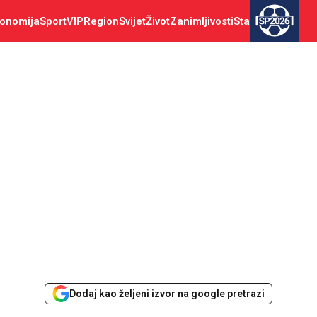
onomija
Sport
VIP
Region
Svijet
Život
Zanimljivosti
Stav
SP2026
Dodaj kao željeni izvor na google pretrazi