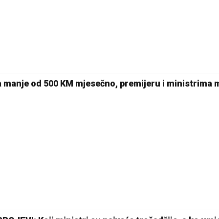
19 °C
Pale
a manje od 500 KM mjesečno, premijeru i ministrima 