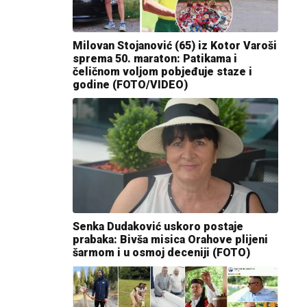
Milovan Stojanović (65) iz Kotor Varoši
sprema 50. maraton: Patikama i
čeličnom voljom pobjeđuje staze i
godine (FOTO/VIDEO)
Senka Dudaković uskoro postaje
prabaka: Bivša misica Orahove plijeni
šarmom i u osmoj deceniji (FOTO)