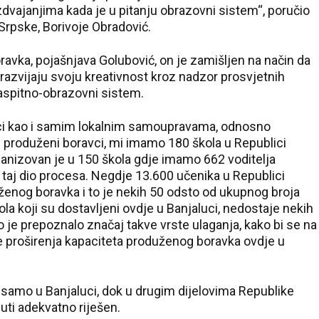
dvajanjima kada je u pitanju obrazovni sistem“, poručio
 Srpske, Borivoje Obradović.
avka, pojašnjava Golubović, on je zamišljen na način da
 razvijaju svoju kreativnost kroz nadzor prosvjetnih
vaspitno-obrazovni sistem.
ici kao i samim lokalnim samoupravama, odnosno
u produženi boravci, mi imamo 180 škola u Republici
anizovan je u 150 škola gdje imamo 662 voditelja
taj dio procesa. Negdje 13.600 učenika u Republici
nog boravka i to je nekih 50 odsto od ukupnog broja
la koji su dostavljeni ovdje u Banjaluci, nedostaje nekih
 je prepoznalo značaj takve vrste ulaganja, kako bi se na
nje proširenja kapaciteta produženog boravka ovdje u
u samo u Banjaluci, dok u drugim dijelovima Republike
uti adekvatno riješen.