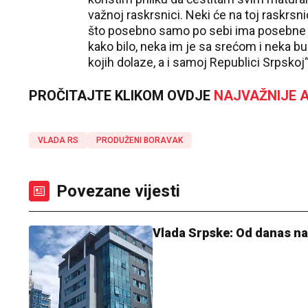
važnoj raskrsnici. Neki će na toj raskrsn
što posebno samo po sebi ima posebne čari
kako bilo, neka im je sa srećom i neka b
kojih dolaze, a i samoj Republici Srpskoj“
PROČITAJTE KLIKOM OVDJE
NAJVAŽNIJE A
VLADA RS
PRODUŽENI BORAVAK
Povezane vijesti
Vlada Srpske: Od danas na 