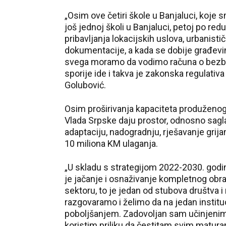
„Osim ove četiri škole u Banjaluci, koje 
još jednoj školi u Banjaluci, petoj po red
pribavljanja lokacijskih uslova, urbanistič
dokumentacije, a kada se dobije građevin
svega moramo da vodimo računa o bezbje
sporije ide i takva je zakonska regulativ
Golubović.
Osim proširivanja kapaciteta produženog 
Vlada Srpske daju prostor, odnosno sagl
adaptaciju, nadogradnju, rješavanje grija
10 miliona KM ulaganja.
„U skladu s strategijom 2022-2030. godina
je jačanje i osnaživanje kompletnog ob
sektoru, to je jedan od stubova društva
razgovaramo i želimo da na jedan institu
poboljšanjem. Zadovoljan sam učinjenim, 
koristim priliku da čestitam svim maturant