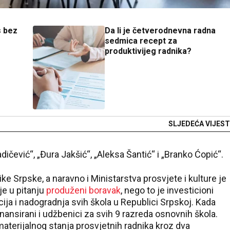
s bez
Da li je četverodnevna radna
sedmica recept za
produktivijeg radnika?
SLJEDEĆA VIJEST
dičević“, „Đura Jakšić“, „Aleksa Šantić“ i „Branko Ćopić“.
e Srpske, a naravno i Ministarstva prosvjete i kulture je
je u pitanju
produženi boravak
, nego to je investicioni
acija i nadogradnja svih škola u Republici Srpskoj. Kada
nansirani i udžbenici za svih 9 razreda osnovnih škola.
terijalnog stanja prosvjetnih radnika kroz dva