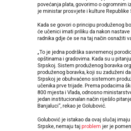
povećanja plata, govorimo o ogromnim iz
je ministar prosvjete i kulture Republike
Kada se govori o principu produženog bor
će učenici imati priliku da nakon nastave
radnika gdje će se na taj način osnažiti 
„To je jedna podrška savremenoj porod
opštinama i gradovima. Kada su u pitanj
Srpskoj. Sistem produženog boravka org
produženog boravka, koji su zaduženi da 
Srpskoj je obuhvaćeno sistemom produže
učenika prve trijade. Prema podacima ško
800 mjesta i Vlada, odnosno ministarstvo
jedan institucionalan način riješilo pita
Banjaluci“, rekao je Golubović.
Golubović je istakao da ovaj slučaj imaj
Srpske, nemaju taj
problem
jer je pomen