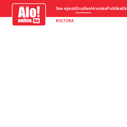
aloonline.ba
Sve vijesti
Društvo
Hronika
Politika
Ek
KULTURA