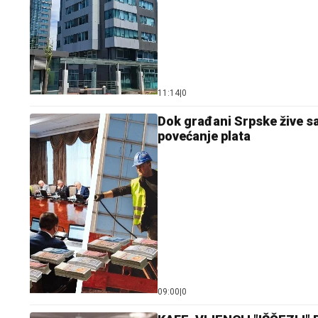
11:14
|
0
Dok građani Srpske žive s
povećanje plata
09:00
|
0