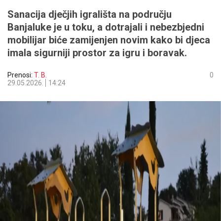
Sanacija dječjih igrališta na području
Banjaluke je u toku, a dotrajali i nebezbjedni
mobilijar biće zamijenjen novim kako bi djeca
imala sigurniji prostor za igru i boravak.
Prenosi:
T. B.
0
29.05.2026.
14:24