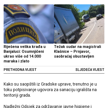
Riješena velika krađa u
Težak sudar na magistrali
Banjaluci: Osumnjičeni
Klašnice – Prnjavor,
ukrao više od 14.000
saobraćaj obustavljen
maraka i zlato
PRETHODNA VIJEST
SLJEDEĆA VIJEST
Kako su saopštili iz Gradske uprave, trenutno je u
toku potpisivanje ugovora za sanaciju igrališta na
teritoriji grada.
Nadležni Odsjek za održavanje javne higijene i