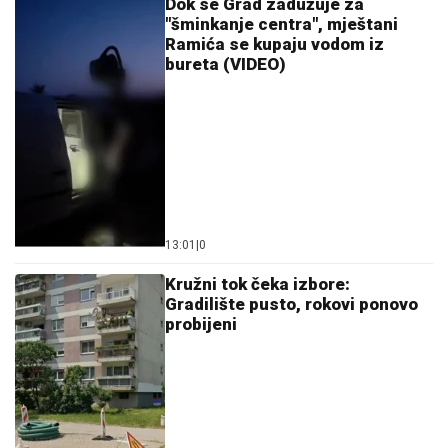
Dok se Grad zadužuje za
"šminkanje centra", mještani
Ramića se kupaju vodom iz
bureta (VIDEO)
13:01
|
0
Kružni tok čeka izbore:
Gradilište pusto, rokovi ponovo
probijeni