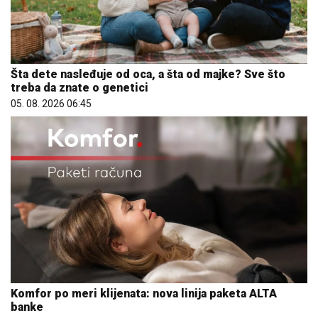
Šta dete nasleđuje od oca, a šta od majke? Sve što
treba da znate o genetici
05. 08. 2026 06:45
Komfor po meri klijenata: nova linija paketa ALTA
banke