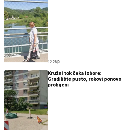
12:28
|
0
Kružni tok čeka izbore:
Gradilište pusto, rokovi ponovo
probijeni