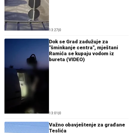
13:27
|
0
Dok se Grad zadužuje za
"šminkanje centra", mještani
Ramića se kupaju vodom iz
bureta (VIDEO)
13:01
|
0
Važno obavještenje za građane
Teslića