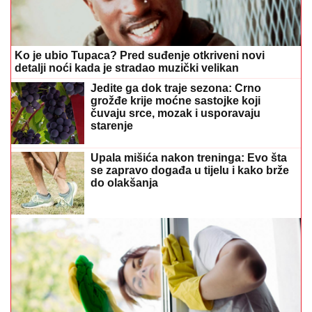
Ko je ubio Tupaca? Pred suđenje otkriveni novi
detalji noći kada je stradao muzički velikan
Jedite ga dok traje sezona: Crno
grožđe krije moćne sastojke koji
čuvaju srce, mozak i usporavaju
starenje
Upala mišića nakon treninga: Evo šta
se zapravo događa u tijelu i kako brže
do olakšanja