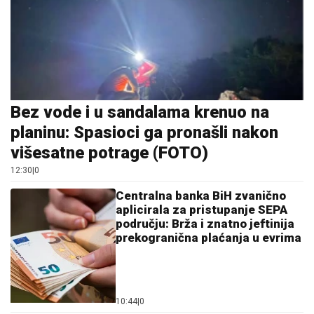
Bez vode i u sandalama krenuo na
planinu: Spasioci ga pronašli nakon
višesatne potrage (FOTO)
12:30
|
0
Centralna banka BiH zvanično
aplicirala za pristupanje SEPA
području: Brža i znatno jeftinija
prekogranična plaćanja u evrima
10:44
|
0