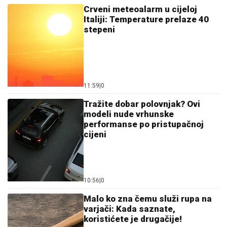
Crveni meteoalarm u cijeloj
Italiji: Temperature prelaze 40
stepeni
11:59
|
0
Tražite dobar polovnjak? Ovi
modeli nude vrhunske
performanse po pristupačnoj
cijeni
10:56
|
0
Malo ko zna čemu služi rupa na
varjači: Kada saznate,
koristićete je drugačije!