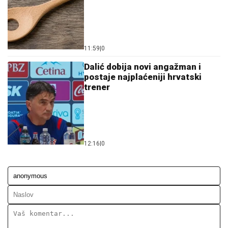
11:59
|
0
Dalić dobija novi angažman i
postaje najplaćeniji hrvatski
trener
12:16
|
0