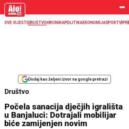
aloonline.b
a
SVE VIJESTI
DRUŠTVO
HRONIKA
POLITIKA
EKONOMIJA
SPORT
VIP
R
Dodaj kao željeni izvor na google pretrazi
Društvo
Počela sanacija dječjih igrališta
u Banjaluci: Dotrajali mobilijar
biće zamijenjen novim