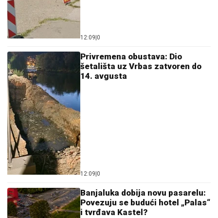
12:09
|
0
Privremena obustava: Dio
šetališta uz Vrbas zatvoren do
14. avgusta
12:09
|
0
Banjaluka dobija novu pasarelu:
Povezuju se budući hotel „Palas“
i tvrđava Kastel?