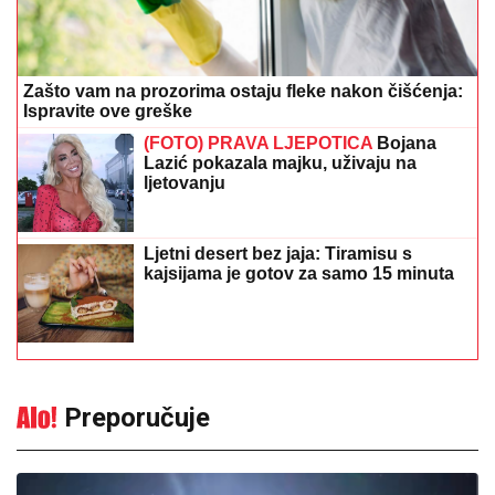
Zašto vam na prozorima ostaju fleke nakon čišćenja:
Ispravite ove greške
(FOTO) PRAVA LJEPOTICA
Bojana
Lazić pokazala majku, uživaju na
ljetovanju
Ljetni desert bez jaja: Tiramisu s
kajsijama je gotov za samo 15 minuta
Preporučuje