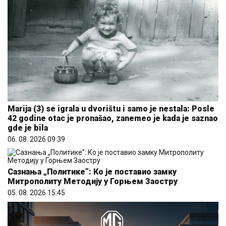
Marija (3) se igrala u dvorištu i samo je nestala: Posle
42 godine otac je pronašao, zanemeo je kada je saznao
gde je bila
06. 08. 2026 09:39
Сазнања „Политике”: Ко је поставио замку
Митрополиту Методију у Горњем Заостру
05. 08. 2026 15:45