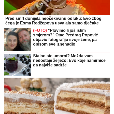
Pred smrt donijela neočekivanu odluku: Evo zbog
čega je Esma Redžepova usvajala samo dječake
(FOTO)
"Plovimo li još istim
smjerom?" Otac Predrag Popović
objavio fotografiju svoje žene, pa
opisom sve iznenadio
Stalno ste umorni? Možda vam
nedostaje željezo: Evo koje namirnice
ga najviše sadrže