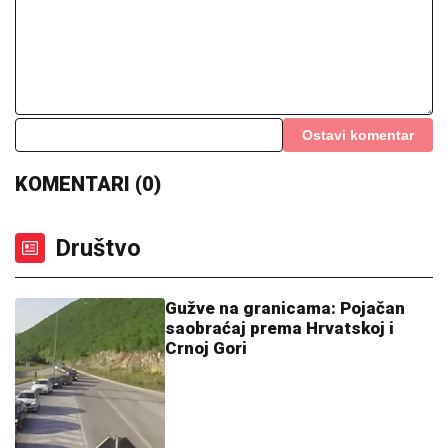
Ostavi komentar
KOMENTARI (0)
Društvo
Gužve na granicama: Pojačan
saobraćaj prema Hrvatskoj i
Crnoj Gori