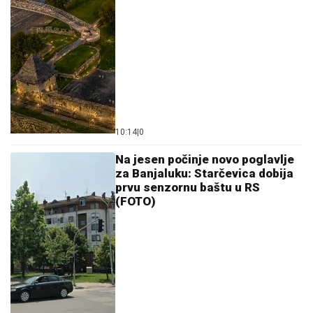
10:14
|
0
Na jesen počinje novo poglavlje
za Banjaluku: Starčevica dobija
prvu senzornu baštu u RS
(FOTO)