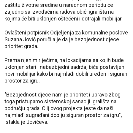
zaštitu životne sredine u narednom periodu će
zajedno sa izvođačima radova obići igrališta na
kojima će biti uklonjen oštećeni i dotrajali mobilijar.
Ovlašteni potpisnik Odjeljenja za komunalne poslove
Suzana Jović poručila je da je bezbjednost djece
prioritet grada.
Prema njenim riječima, na lokacijama sa kojih bude
uklonjen stari i nebezbjedni sadržaj biće postavljen
novi mobilijar kako bi najmlađi dobili uređen i siguran
prostor za igru.
"Bezbjednost djece nam je prioritet i upravo zbog
toga pristupamo sistemskoj sanaciji igrališta na
području grada. Cilj ovog projekta jeste da naši
najmlađi sugrađani dobiju siguran prostor za igru",
istakla je Jovićeva.