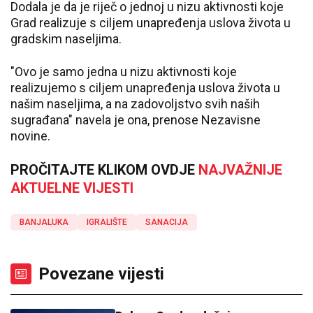
Dodala je da je riječ o jednoj u nizu aktivnosti koje
Grad realizuje s ciljem unapređenja uslova života u
gradskim naseljima.
"Ovo je samo jedna u nizu aktivnosti koje
realizujemo s ciljem unapređenja uslova života u
našim naseljima, a na zadovoljstvo svih naših
sugrađana" navela je ona, prenose Nezavisne
novine.
PROČITAJTE KLIKOM OVDJE
NAJVAŽNIJE
AKTUELNE VIJESTI
BANJALUKA
IGRALIŠTE
SANACIJA
Povezane vijesti