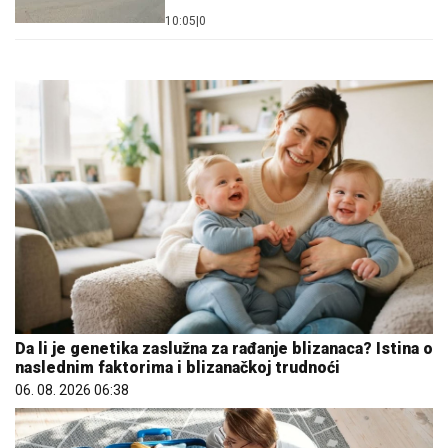
10:05
|
0
Da li je genetika zaslužna za rađanje blizanaca? Istina o
naslednim faktorima i blizanačkoj trudnoći
06. 08. 2026 06:38