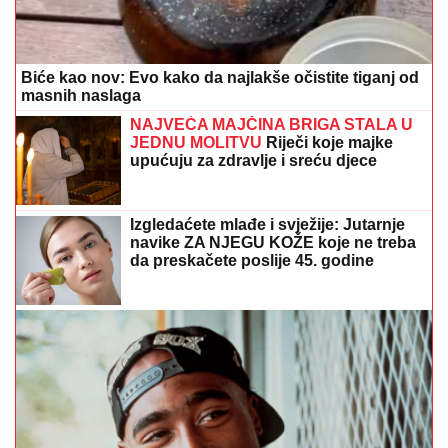
Biće kao nov: Evo kako da najlakše očistite tiganj od
masnih naslaga
NAJVEĆA MAJČINA BRIGA STALA U
JEDNU MOLITVU
Riječi koje majke
upućuju za zdravlje i sreću djece
Izgledaćete mlađe i svježije: Jutarnje
navike ZA NJEGU KOŽE koje ne treba
da preskačete poslije 45. godine