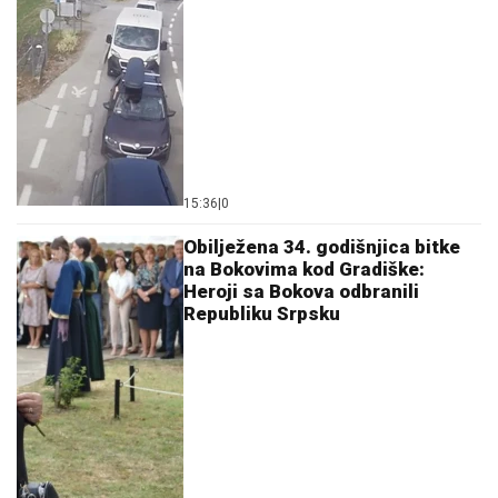
15:36
|
0
Obilježena 34. godišnjica bitke
na Bokovima kod Gradiške:
Heroji sa Bokova odbranili
Republiku Srpsku