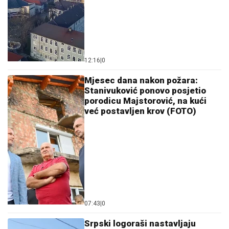
12:16
|
0
Mjesec dana nakon požara:
Stanivuković ponovo posjetio
porodicu Majstorović, na kući
već postavljen krov (FOTO)
07:43
|
0
Srpski logoraši nastavljaju