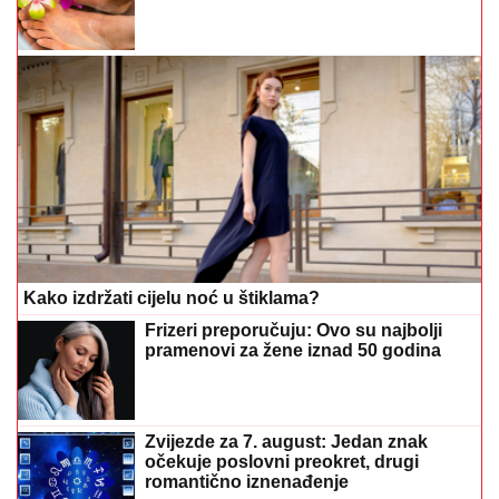
Kako izdržati cijelu noć u štiklama?
Frizeri preporučuju: Ovo su najbolji
pramenovi za žene iznad 50 godina
Zvijezde za 7. august: Jedan znak
očekuje poslovni preokret, drugi
romantično iznenađenje