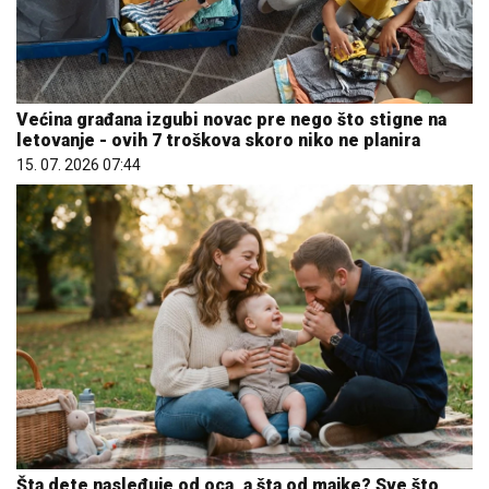
Većina građana izgubi novac pre nego što stigne na
letovanje - ovih 7 troškova skoro niko ne planira
15. 07. 2026 07:44
Šta dete nasleđuje od oca, a šta od majke? Sve što