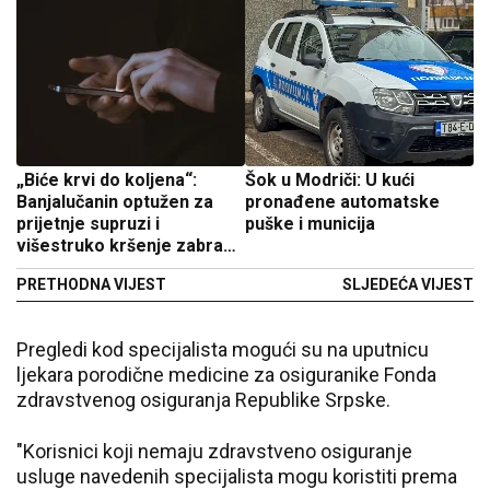
„Biće krvi do koljena“:
Šok u Modriči: U kući
Banjalučanin optužen za
pronađene automatske
prijetnje supruzi i
puške i municija
višestruko kršenje zabrane
prilaska
PRETHODNA VIJEST
SLJEDEĆA VIJEST
Pregledi kod specijalista mogući su na uputnicu
ljekara porodične medicine za osiguranike Fonda
zdravstvenog osiguranja Republike Srpske.
"Korisnici koji nemaju zdravstveno osiguranje
usluge navedenih specijalista mogu koristiti prema