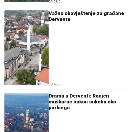
09:28
|
0
Važno obavještenje za građane
Dervente
08:45
|
0
Drama u Derventi: Ranjen
muškarac nakon sukoba oko
parkinga