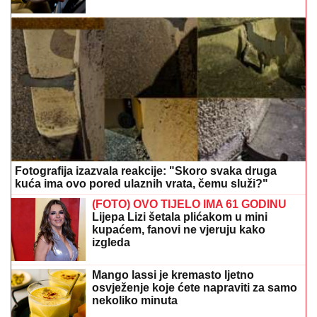
Fotografija izazvala reakcije: "Skoro svaka druga
kuća ima ovo pored ulaznih vrata, čemu služi?"
(FOTO) OVO TIJELO IMA 61 GODINU
Lijepa Lizi šetala plićakom u mini
kupaćem, fanovi ne vjeruju kako
izgleda
Mango lassi je kremasto ljetno
osvježenje koje ćete napraviti za samo
nekoliko minuta