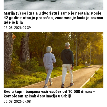
Marija (3) se igrala u dvorištu i samo je nestala: Posle
42 godine otac je pronašao, zanemeo je kada je saznao
gde je bila
06. 08. 2026 09:39
Evo u kojim banjama važi vaučer od 10.000 dinara -
kompletan spisak destinacija u Srbiji
06. 08. 2026 07:08