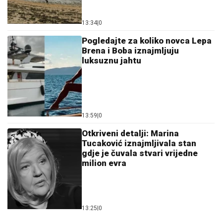
13:34
|
0
Pogledajte za koliko novca Lepa
Brena i Boba iznajmljuju
luksuznu jahtu
13:59
|
0
Otkriveni detalji: Marina
Tucaković iznajmljivala stan
gdje je čuvala stvari vrijedne
milion evra
13:25
|
0