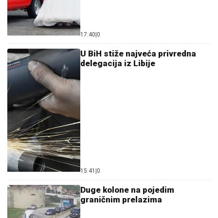
17:40
|
0
U BiH stiže najveća privredna
delegacija iz Libije
15:41
|
0
Duge kolone na pojedim
graničnim prelazima