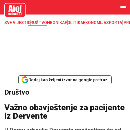
aloonline.b
a
SVE VIJESTI
DRUŠTVO
HRONIKA
POLITIKA
EKONOMIJA
SPORT
VIP
R
Dodaj kao željeni izvor na google pretrazi
Društvo
Važno obavještenje za pacijente
iz Dervente