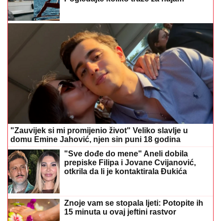
"Zauvijek si mi promijenio život" Veliko slavlje u
domu Emine Jahović, njen sin puni 18 godina
"Sve dođe do mene" Aneli dobila
prepiske Filipa i Jovane Cvijanović,
otkrila da li je kontaktirala Đukića
Znoje vam se stopala ljeti: Potopite ih
15 minuta u ovaj jeftini rastvor