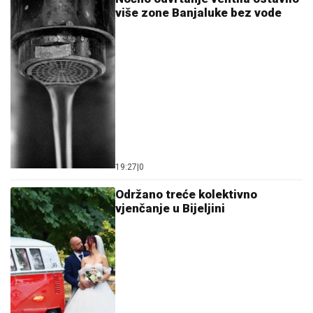
više zone Banjaluke bez vode
19:27
|
0
Održano treće kolektivno
vjenčanje u Bijeljini