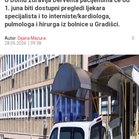
U Domu zdravlja Derventa pacijentima će od
1. juna biti dostupni pregledi ljekara
specijalista i to interniste/kardiologa,
pulmologa i hirurga iz bolnice u Gradišci.
Autor:
Dijana Macura
0
28.05.2026.
09:38