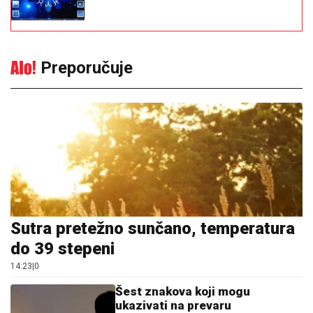
Preporučuje
Sutra pretežno sunčano, temperatura
do 39 stepeni
14:23
|
0
Šest znakova koji mogu
ukazivati na prevaru