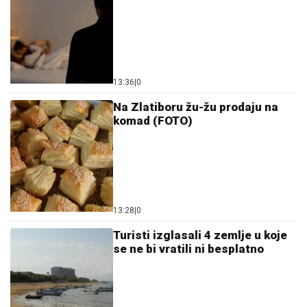
13:36
|
0
Na Zlatiboru žu-žu prodaju na
komad (FOTO)
13:28
|
0
Turisti izglasali 4 zemlje u koje
se ne bi vratili ni besplatno