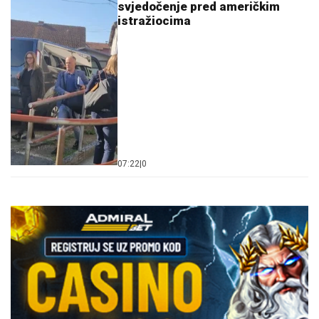
svjedočenje pred američkim
istražiocima
07:22
|
0