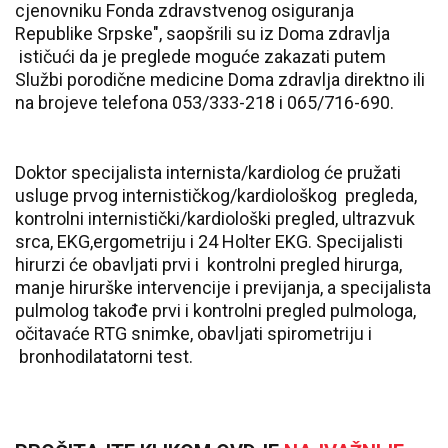
cjenovniku Fonda zdravstvenog osiguranja
Republike Srpske", saopšrili su iz Doma zdravlja
ističući da je preglede moguće zakazati putem
Službi porodične medicine Doma zdravlja direktno ili
na brojeve telefona 053/333-218 i 065/716-690.
Doktor specijalista internista/kardiolog će pružati
usluge prvog internističkog/kardiološkog pregleda,
kontrolni internistički/kardiološki pregled, ultrazvuk
srca, EKG,ergometriju i 24 Holter EKG. Specijalisti
hirurzi će obavljati prvi i kontrolni pregled hirurga,
manje hirurške intervencije i previjanja, a specijalista
pulmolog takođe prvi i kontrolni pregled pulmologa,
očitavaće RTG snimke, obavljati spirometriju i
bronhodilatatorni test.