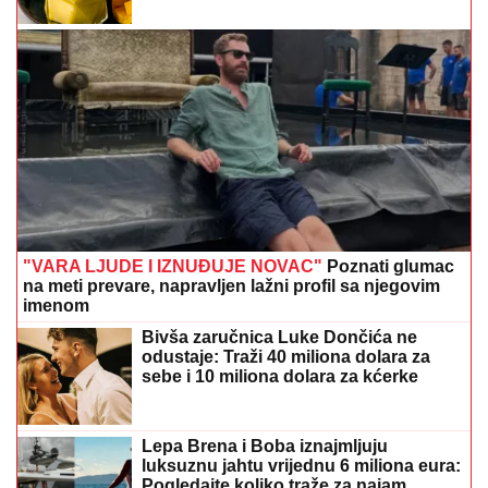
"VARA LJUDE I IZNUĐUJE NOVAC"
Poznati glumac
na meti prevare, napravljen lažni profil sa njegovim
imenom
Bivša zaručnica Luke Dončića ne
odustaje: Traži 40 miliona dolara za
sebe i 10 miliona dolara za kćerke
Lepa Brena i Boba iznajmljuju
luksuznu jahtu vrijednu 6 miliona eura:
Pogledajte koliko traže za najam