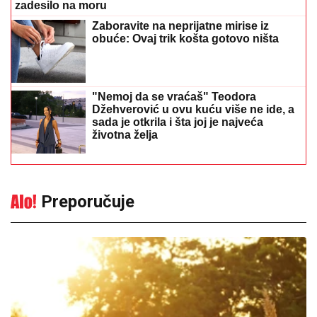
Sutra pretežno sunčano, temperatura
do 39 stepeni
14:23
|
0
Šest znakova koji mogu
ukazivati na prevaru
13:36
|
0
Na Zlatiboru žu-žu prodaju na
komad (FOTO)