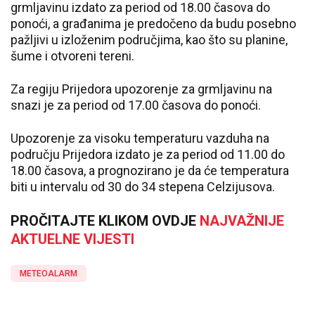
grmljavinu izdato za period od 18.00 časova do
ponoći, a građanima je predočeno da budu posebno
pažljivi u izloženim područjima, kao što su planine,
šume i otvoreni tereni.
Za regiju Prijedora upozorenje za grmljavinu na
snazi je za period od 17.00 časova do ponoći.
Upozorenje za visoku temperaturu vazduha na
području Prijedora izdato je za period od 11.00 do
18.00 časova, a prognozirano je da će temperatura
biti u intervalu od 30 do 34 stepena Celzijusova.
PROČITAJTE KLIKOM OVDJE
NAJVAŽNIJE
AKTUELNE VIJESTI
METEOALARM