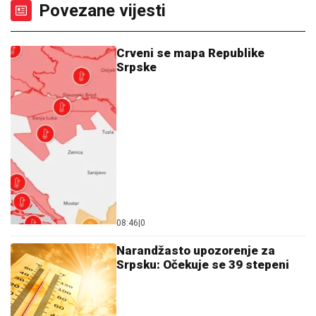
Povezane vijesti
Crveni se mapa Republike
Srpske
08:46
|
0
Narandžasto upozorenje za
Srpsku: Očekuje se 39 stepeni