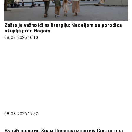
08. 08. 2026 17:52
Вучић посетио Храм Преноса моштију Светог оца
Николаја у Белегишу