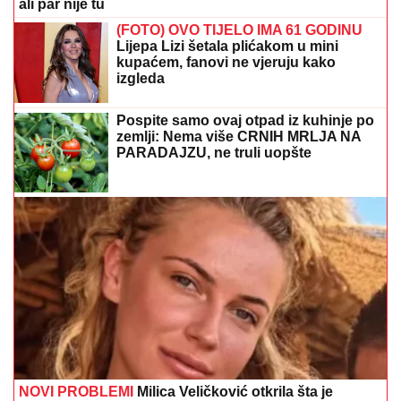
NOVI PROBLEMI
Milica Veličković otkrila šta je
zadesilo na moru
Zaboravite na neprijatne mirise iz
obuće: Ovaj trik košta gotovo ništa
"Nemoj da se vraćaš" Teodora
Džehverović u ovu kuću više ne ide, a
sada je otkrila i šta joj je najveća
životna želja
Preporučuje