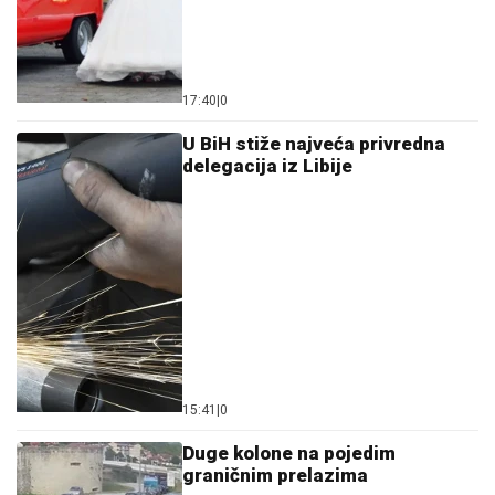
graničnim prelazima
15:36
|
0
Obilježena 34. godišnjica bitke
na Bokovima kod Gradiške:
Heroji sa Bokova odbranili
Republiku Srpsku