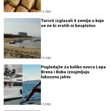
Otkriveni detalji: Marina
Tucaković iznajmljivala stan
gdje je čuvala stvari vrijedne
milion evra
13:25
|
0