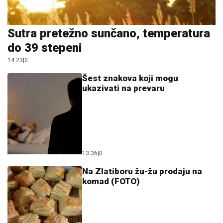
13:28
|
0
Turisti izglasali 4 zemlje u koje
se ne bi vratili ni besplatno
13:34
|
0
Pogledajte za koliko novca Lepa
Brena i Boba iznajmljuju
luksuznu jahtu
13:59
|
0