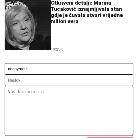
Ostavi komentar
KOMENTARI (0)
Društvo
Uspješno okončana borba
trebinjskih vatrogasaca sa
požarima