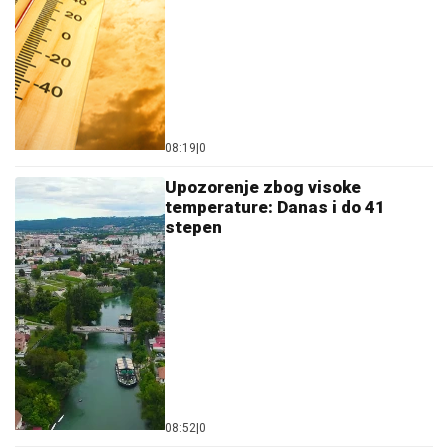
08:19
|
0
Upozorenje zbog visoke
temperature: Danas i do 41
stepen
08:52
|
0