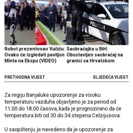
Robot prezentovao Vučiću:
Saobraćajka u BiH:
Ovako će izgledati paviljon
Obustavljen saobraćaj na
Minta na Ekspu (VIDEO)
granici sa Hrvatskom
PRETHODNA VIJEST
SLJEDEĆA VIJEST
Za regiju Banjaluke upozorenje za visoku
temperaturu vazduha objavljeno je za period od
11.00 do 18.00 časova, kada je prognozirano da će
temperatura biti od 30 do 34 stepena Celzijusova.
U saopštenju je navedeno da je upozorenje za