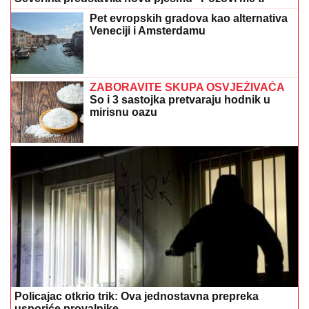
Policajac otkrio trik: Ova jednostavna prepreka
usporiće provalnike
PREKINULA PORODIČNU TRADICIJU
Anastasija Ražnatović uradila nešto
neočekivano, Ceca ovo nikada nije
komentarisala
Vodite računa o svom zdravlju: Doktor
otkrio koje namirnice obavezno treba
jesti za zdravo srce