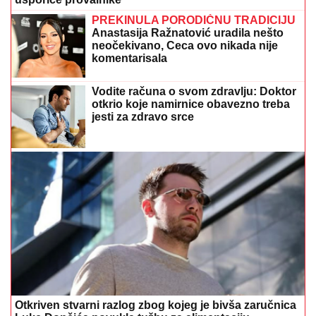
Otkriven stvarni razlog zbog kojeg je bivša zaručnica
Luke Dončića povukla tužbu za alimentaciju
Opekotine od sunca: Evo kako da
ublažite bol i crvenilo
Luda torta bez mlijeka i jaja: Kremasta
poslastica bez pečenja koja osvaja na
prvi zalogaj