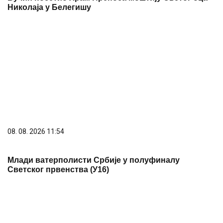
08. 08. 2026 11:54
Млади ватерполисти Србије у полуфиналу
Светског првенства (У16)
08. 08. 2026 21:00
Летње уживање у дворишту: Домаћа кафа, хладан
нес или кафа са млеком – шта ви бирате?