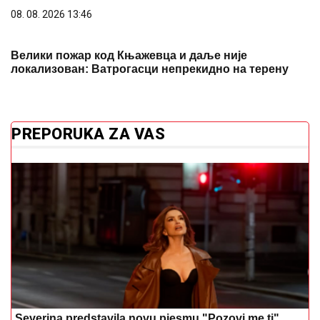
Severina predstavila novu pjesmu "Pozovi me ti"
Pet evropskih gradova kao alternativa
Veneciji i Amsterdamu
ZABORAVITE SKUPA OSVJEŽIVAČA
So i 3 sastojka pretvaraju hodnik u
mirisnu oazu