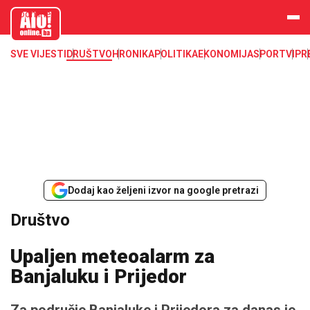
aloonline.b
a
SVE VIJESTI
DRUŠTVO
HRONIKA
POLITIKA
EKONOMIJA
SPORT
VIP
R
Dodaj kao željeni izvor na google pretrazi
Društvo
Upaljen meteoalarm za
Banjaluku i Prijedor