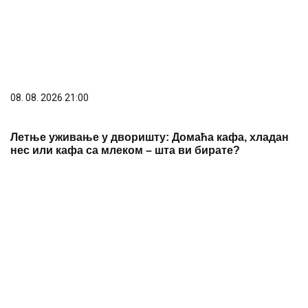
08. 08. 2026 13:46
Велики пожар код Књажевца и даље није
локализован: Ватрогасци непрекидно на терену
PREPORUKA ZA VAS