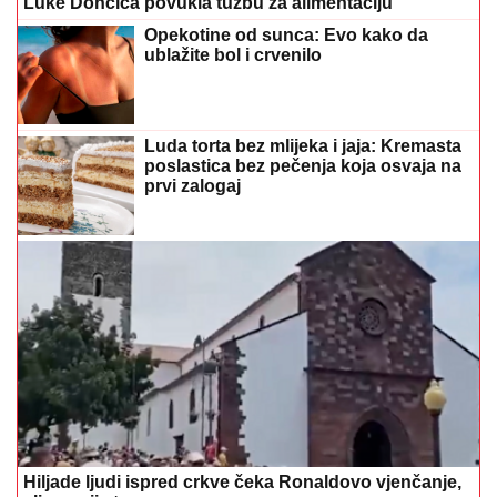
Hiljade ljudi ispred crkve čeka Ronaldovo vjenčanje,
ali par nije tu
(FOTO) OVO TIJELO IMA 61 GODINU
Lijepa Lizi šetala plićakom u mini
kupaćem, fanovi ne vjeruju kako
izgleda
Pospite samo ovaj otpad iz kuhinje po
zemlji: Nema više CRNIH MRLJA NA
PARADAJZU, ne truli uopšte