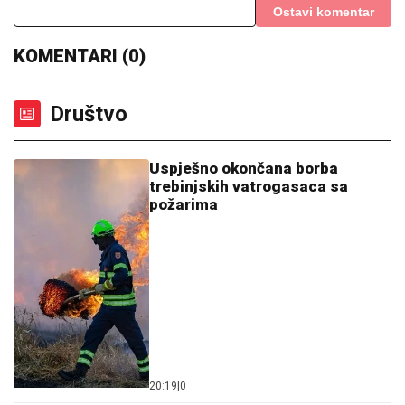
20:19
|
0
Noćno odvrtanje ventila ostavilo
više zone Banjaluke bez vode
19:27
|
0
Održano treće kolektivno
vjenčanje u Bijeljini