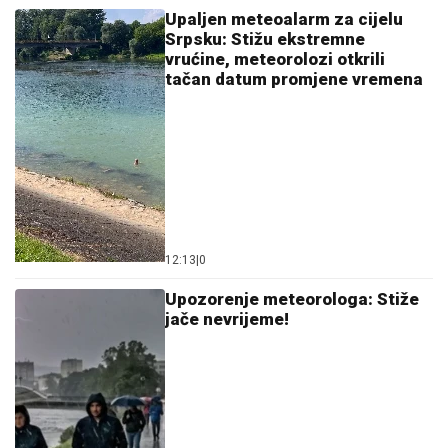
Upaljen meteoalarm za cijelu
Srpsku: Stižu ekstremne
vrućine, meteorolozi otkrili
tačan datum promjene vremena
12:13
|
0
Upozorenje meteorologa: Stiže
jače nevrijeme!