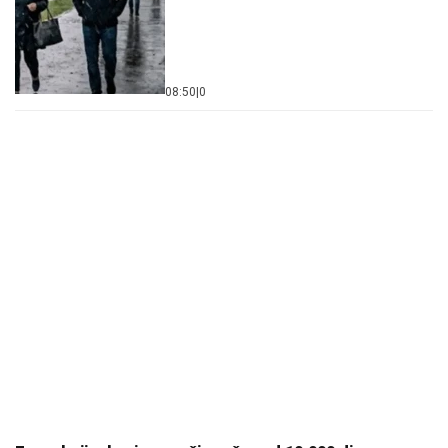
08:50
|
0
Evo u kojim banjama važi vaučer od 10.000 dinara -
kompletan spisak destinacija u Srbiji
06. 08. 2026 07:08