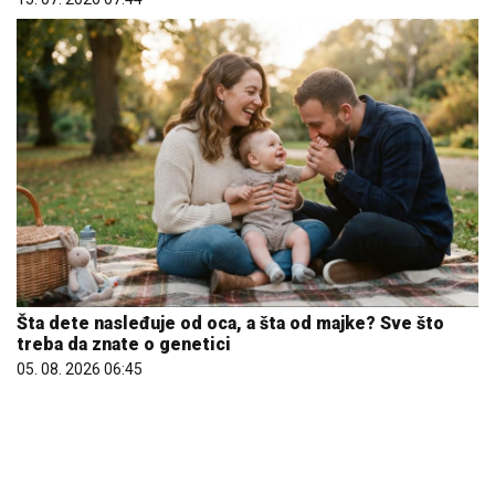
Šta dete nasleđuje od oca, a šta od majke? Sve što
treba da znate o genetici
05. 08. 2026 06:45
25.000 kupaca već kupuje uz PerSu Extra. A ti? Saznaj
više