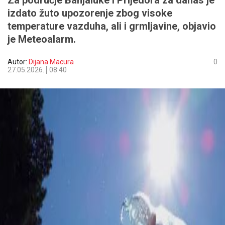
Za područje Banjaluke i Prijedora za danas je
izdato žuto upozorenje zbog visoke
temperature vazduha, ali i grmljavine, objavio
je Meteoalarm.
Autor:
Dijana Macura
0
27.05.2026.
08:40