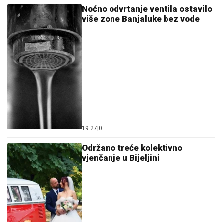
17:40
|
0
U BiH stiže najveća privredna
delegacija iz Libije
15:41
|
0
Duge kolone na pojedim