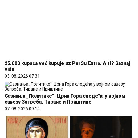
03. 08. 2026 07:31
Сазнања „Политике”: Црна Гора следећа у војном
савезу Загреба, Тиране и Приштине
07. 08. 2026 09:14
Samo da mi dete bude dobro: Danas se majke mole
Svetoj Petki
08. 08. 2026 07:36