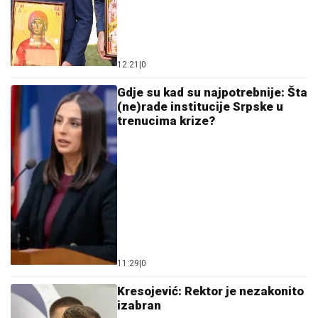
12:21
|
0
Gdje su kad su najpotrebnije: Šta
(ne)rade institucije Srpske u
trenucima krize?
11:29
|
0
Kresojević: Rektor je nezakonito
izabran