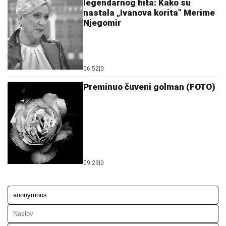
legendarnog hita: Kako su
nastala „Ivanova korita” Merime
Njegomir
06:52
|
0
Preminuo čuveni golman (FOTO)
09:23
|
0