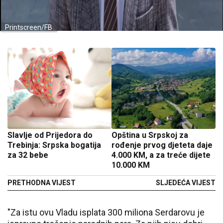
Printscreen/FB
Slavlje od Prijedora do
Opština u Srpskoj za
Trebinja: Srpska bogatija
rođenje prvog djeteta daje
za 32 bebe
4.000 KM, a za treće dijete
10.000 KM
PRETHODNA VIJEST
SLJEDEĆA VIJEST
"Za istu ovu Vladu isplata 300 miliona Serdarovu je