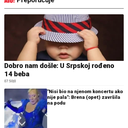
Preporučuje
Dobro nam došle: U Srpskoj rođeno
14 beba
07:50
|
0
"Nisi bio na njenom koncertu ako
nije pala": Brena (opet) završila
na podu