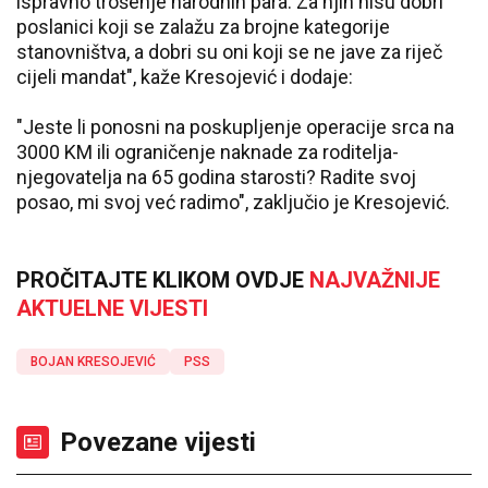
ispravno trošenje narodnih para. Za njih nisu dobri
poslanici koji se zalažu za brojne kategorije
stanovništva, a dobri su oni koji se ne jave za riječ
cijeli mandat", kaže Kresojević i dodaje:
"Jeste li ponosni na poskupljenje operacije srca na
3000 KM ili ograničenje naknade za roditelja-
njegovatelja na 65 godina starosti? Radite svoj
posao, mi svoj već radimo", zaključio je Kresojević.
PROČITAJTE KLIKOM OVDJE
NAJVAŽNIJE
AKTUELNE VIJESTI
BOJAN KRESOJEVIĆ
PSS
Povezane vijesti