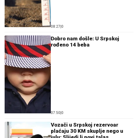
08:27
|
0
Dobro nam došle: U Srpskoj
rođeno 14 beba
07:50
|
0
Vozači u Srpskoj rezervoar
plaćaju 30 KM skuplje nego u
julu: Slijedi li novi talas