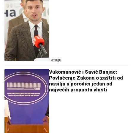
14:30
|
0
Vukomanović i Savić Banjac:
Povlačenje Zakona o zaštiti od
nasilja u porodici jedan od
najvećih propusta vlasti