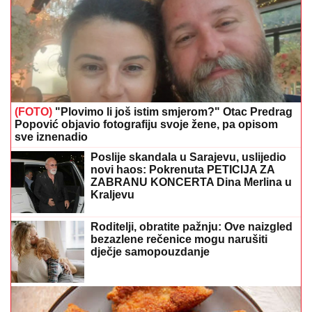
(FOTO)
"Plovimo li još istim smjerom?" Otac Predrag
Popović objavio fotografiju svoje žene, pa opisom
sve iznenadio
Poslije skandala u Sarajevu, uslijedio
novi haos: Pokrenuta PETICIJA ZA
ZABRANU KONCERTA Dina Merlina u
Kraljevu
Roditelji, obratite pažnju: Ove naizgled
bezazlene rečenice mogu narušiti
dječje samopouzdanje