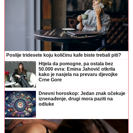
Poslije tridesete koju količinu kafe biste trebali piti?
Htjela da pomogne, pa ostala bez
50.000 evra: Emina Jahović otkrila
kako je nasjela na prevaru djevojke
Crne Gore
Dnevni horoskop: Jedan znak očekuje
iznenađenje, drugi mora paziti na
odluke