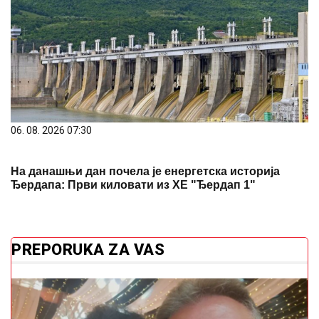
06. 08. 2026 07:30
На данашњи дан почела је енергетска историја
Ђердапа: Први киловати из ХЕ "Ђердап 1"
PREPORUKA ZA VAS