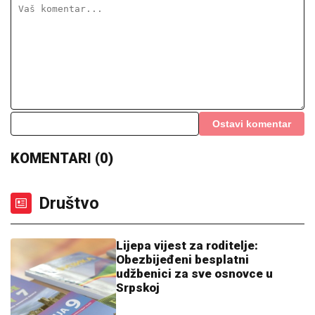
Ostavi komentar
KOMENTARI (0)
Društvo
Lijepa vijest za roditelje:
Obezbijeđeni besplatni
udžbenici za sve osnovce u
Srpskoj