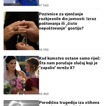
07:56
|
0
Pozivnice za vjenčanje
razbjesnile dio javnosti: Izraz
poštovanja ili „čisto
nepoštovanje” gostiju?
06:39
|
0
Kad kumstvo ostane samo riječ:
Šta nam poručuje slučaj koji je
"zapalio" mrežu X?
06:46
|
0
Porodična tragedija iza stihova