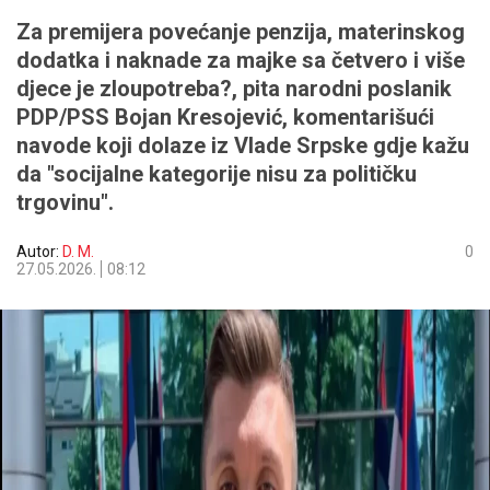
Za premijera povećanje penzija, materinskog
dodatka i naknade za majke sa četvero i više
djece je zloupotreba?, pita narodni poslanik
PDP/PSS Bojan Kresojević, komentarišući
navode koji dolaze iz Vlade Srpske gdje kažu
da "socijalne kategorije nisu za političku
trgovinu".
Autor:
D. M.
0
27.05.2026.
08:12