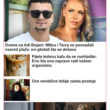
Drama na Adi Bojani: Milica i Terza se posvađali
nasred plaže, svi gledali šta se dešava
Pijete ledenu kafu da se rashladite:
Evo šta ona zapravo radi vašem
organizmu
Ove neobične fobije zaista postoje