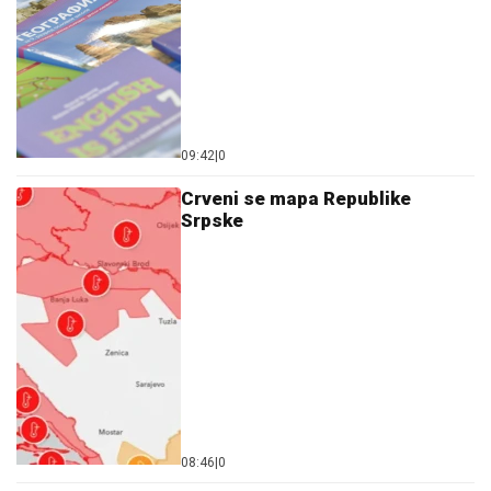
09:42
|
0
Crveni se mapa Republike
Srpske
08:46
|
0