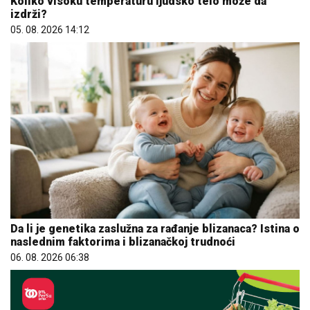
Koliko visoku temperaturu ljudsko telo može da
izdrži?
05. 08. 2026 14:12
Da li je genetika zaslužna za rađanje blizanaca? Istina o
naslednim faktorima i blizanačkoj trudnoći
06. 08. 2026 06:38