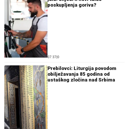
poskupljenja goriva?
07:37
|
0
Prebilovci: Liturgija povodom
obilježavanja 85 godina od
ustaškog zločina nad Srbima