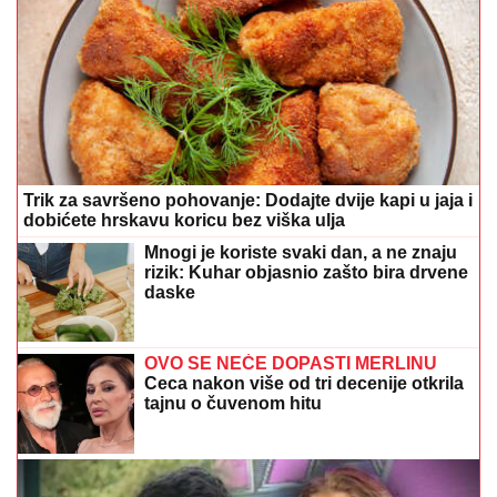
Trik za savršeno pohovanje: Dodajte dvije kapi u jaja i
dobićete hrskavu koricu bez viška ulja
Mnogi je koriste svaki dan, a ne znaju
rizik: Kuhar objasnio zašto bira drvene
daske
OVO SE NEĆE DOPASTI MERLINU
Ceca nakon više od tri decenije otkrila
tajnu o čuvenom hitu