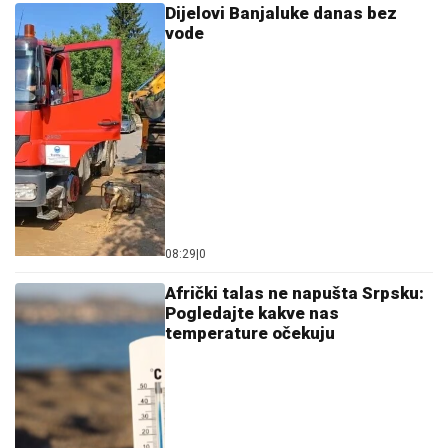
Dijelovi Banjaluke danas bez
vode
08:29
|
0
Afrički talas ne napušta Srpsku:
Pogledajte kakve nas
temperature očekuju