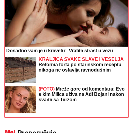
Dosadno vam je u krevetu: Vratite strast u vezu
KRALJICA SVAKE SLAVE I VESELJA
Reforma torta po starinskom receptu
nikoga ne ostavlja ravnodušnim
(FOTO)
Mreže gore od komentara: Evo
s kim Milica uživa na Adi Bojani nakon
svađe sa Terzom