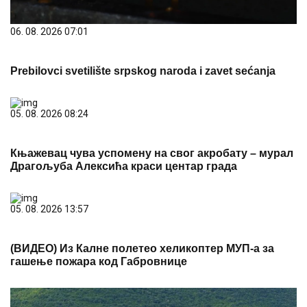
06. 08. 2026 07:01
Prebilovci svetilište srpskog naroda i zavet sećanja
05. 08. 2026 08:24
Књажевац чува успомену на свог акробату – мурал
Драгoљуба Алексића краси центар града
05. 08. 2026 13:57
(ВИДЕО) Из Калне полетео хеликоптер МУП-а за
гашење пожара код Габровнице