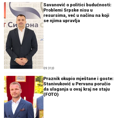
Savanović o politici budućnosti:
Problemi Srpske nisu u
resursima, već u načinu na koji
se njima upravlja
09:31
|
0
Praznik okupio mještane i goste:
Stanivuković u Pervanu poručio
da ulaganja u ovaj kraj ne staju
(FOTO)