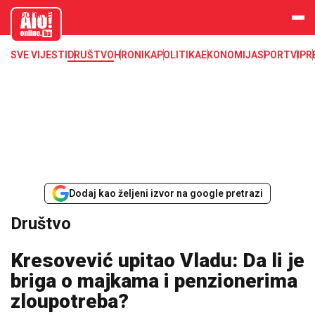
aloonline.b
a
SVE VIJESTI
DRUŠTVO
HRONIKA
POLITIKA
EKONOMIJA
SPORT
VIP
R
Dodaj kao željeni izvor na google pretrazi
Društvo
Kresovević upitao Vladu: Da li je
briga o majkama i penzionerima
zloupotreba?