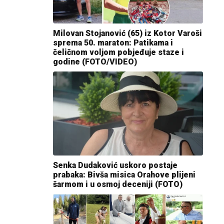
Milovan Stojanović (65) iz Kotor Varoši
sprema 50. maraton: Patikama i
čeličnom voljom pobjeđuje staze i
godine (FOTO/VIDEO)
Senka Dudaković uskoro postaje
prabaka: Bivša misica Orahove plijeni
šarmom i u osmoj deceniji (FOTO)