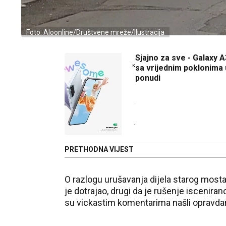
Foto: Aloonline/Društvene mreže/Ilustracija
Sjajno za sve - Galaxy A
sa vrijednim poklonima 
ponudi
PRETHODNA VIJEST
O razlogu urušavanja dijela starog mosta u
je dotrajao, drugi da je rušenje isceniran
su vickastim komentarima našli opravdane 