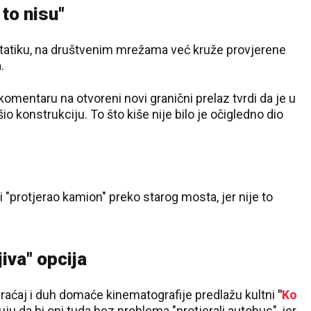
 to nisu"
 statiku, na društvenim mrežama već kruže provjerene
.
mentaru na otvoreni novi granični prelaz tvrdi da je u
o konstrukciju. To što kiše nije bilo je očigledno dio
i "protjerao kamion" preko starog mosta, jer nije to
jiva" opcija
braćaj i duh domaće kinematografije predlažu kultni
"
Ko
u da bi oni tuda bez problema "protjerali autobus", jer