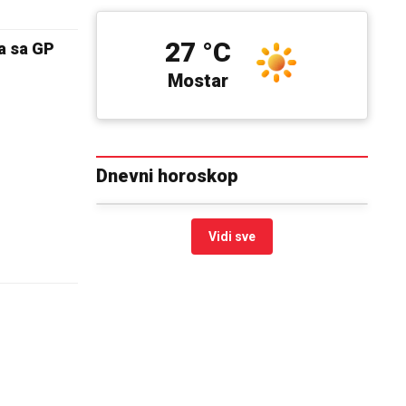
27 °C
a sa GP
Mostar
Dnevni horoskop
Vidi sve