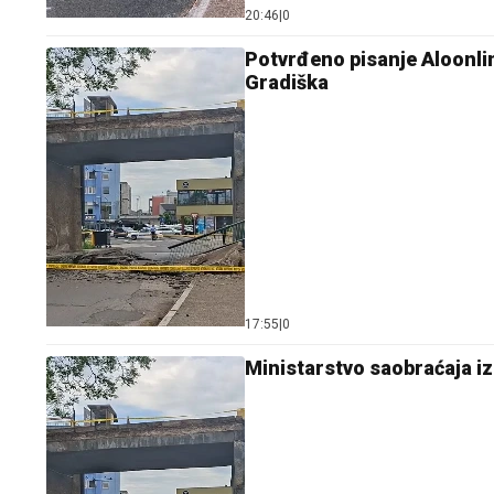
20:46
|
0
Potvrđeno pisanje Aloonli
Gradiška
17:55
|
0
Ministarstvo saobraćaja i