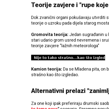
Teorije zavjere i "rupe koje
Dok zvanični organi pokušavaju utvrditi
teorije o uzroku pada dijela starog mosta
Gromovita teorija:
Jedan sugrađanin u ko
stari udario grom usred nevremena i sruši
teorije zavjere "lažnih meteorologa"
Kamion teorija:
Da se Mladena pita, on b
strašno kao što izgledao.
Alternativni prelazi "zaniml
Za one koji ipak preferiraju drumski sao
to tamo peva
"
scenario. Spremno poručuj