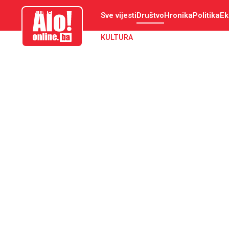
aloonline.ba
Sve vijesti
Društvo
Hronika
Politika
Ek
KULTURA