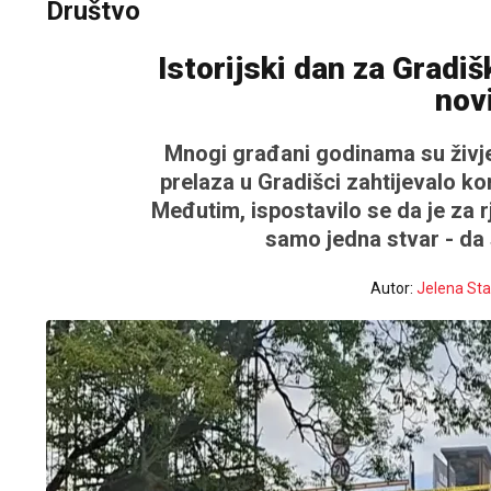
Društvo
Istorijski dan za Gradišk
nov
Mnogi građani godinama su živje
prelaza u Gradišci zahtijevalo kom
Međutim, ispostavilo se da je za 
samo jedna stvar - da 
Autor:
Jelena Sta