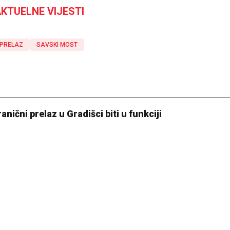
KTUELNE VIJESTI
 PRELAZ
SAVSKI MOST
nični prelaz u Gradišci biti u funkciji