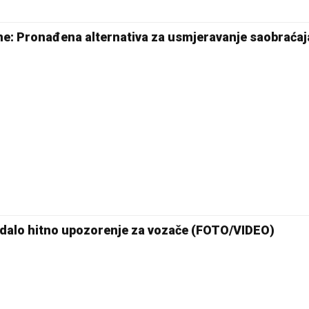
20 °C
22 °C
ne: Pronađena alternativa za usmjeravanje saobraćaj
Pale
Sarajevo
zdalo hitno upozorenje za vozače (FOTO/VIDEO)