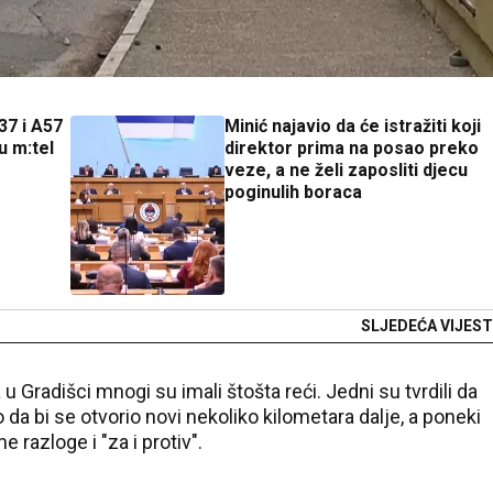
37 i A57
Minić najavio da će istražiti koji
u m:tel
direktor prima na posao preko
veze, a ne želi zaposliti djecu
poginulih boraca
SLJEDEĆA VIJEST
 Gradišci mnogi su imali štošta reći. Jedni su tvrdili da
o da bi se otvorio novi nekoliko kilometara dalje, a poneki
razloge i "za i protiv".