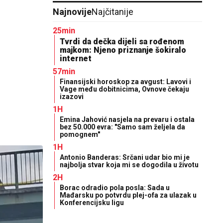
Najnovije
Najčitanije
25min
Tvrdi da dečka dijeli sa rođenom
majkom: Njeno priznanje šokiralo
internet
57min
Finansijski horoskop za avgust: Lavovi i
Vage među dobitnicima, Ovnove čekaju
izazovi
1H
Emina Jahović nasjela na prevaru i ostala
bez 50.000 evra: "Samo sam željela da
pomognem"
1H
Antonio Banderas: Srčani udar bio mi je
najbolja stvar koja mi se dogodila u životu
2H
Borac odradio pola posla: Sada u
Mađarsku po potvrdu plej-ofa za ulazak u
Konferencijsku ligu