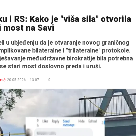
u i RS: Kako je "viša sila" otvorila
i most na Savi
li u ubjeđenju da je otvaranje novog graničnog
plikovane bilateralne i "trilateralne" protokole.
rješavanje međudržavne birokratije bila potrebna
se stari most doslovno preda i uruši.
nić
20.05.2026.
13:07
0