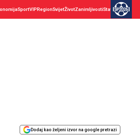
onomija
Sport
VIP
Region
Svijet
Život
Zanimljivosti
Stav
SP2026
Dodaj kao željeni izvor na google pretrazi