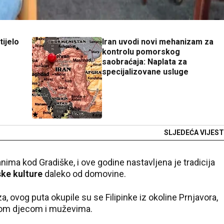
ijelo
Iran uvodi novi mehanizam za
kontrolu pomorskog
saobraćaja: Naplata za
specijalizovane usluge
SLJEDEĆA VIJEST
ima kod Gradiške, i ove godine nastavljena je tradicija
ske kulture
daleko od domovine.
 ovog puta okupile su se Filipinke iz okoline Prnjavora,
ojom djecom i muževima.