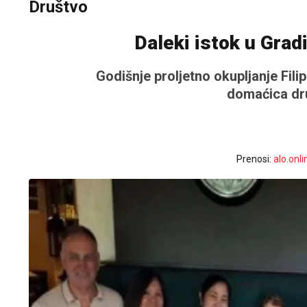
Društvo
Daleki istok u Gradi
Godišnje proljetno okupljanje Fili
domaćica dr
Prenosi:
alo.onli