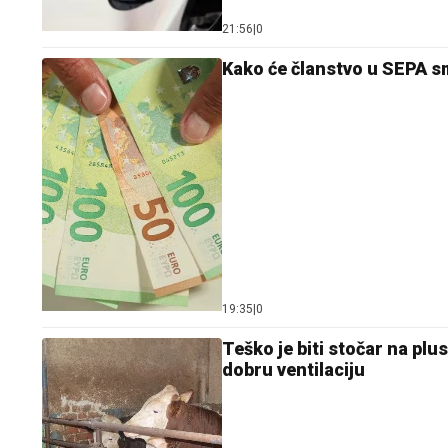
21:56
|
0
Kako će članstvo u SEPA sm
19:35
|
0
Teško je biti stočar na plu
dobru ventilaciju