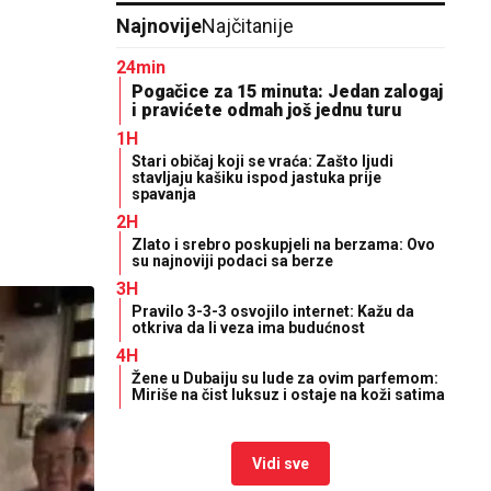
Najnovije
Najčitanije
24min
Pogačice za 15 minuta: Jedan zalogaj
i pravićete odmah još jednu turu
1H
Stari običaj koji se vraća: Zašto ljudi
stavljaju kašiku ispod jastuka prije
spavanja
2H
Zlato i srebro poskupjeli na berzama: Ovo
su najnoviji podaci sa berze
3H
Pravilo 3-3-3 osvojilo internet: Kažu da
otkriva da li veza ima budućnost
4H
Žene u Dubaiju su lude za ovim parfemom:
Miriše na čist luksuz i ostaje na koži satima
Vidi sve