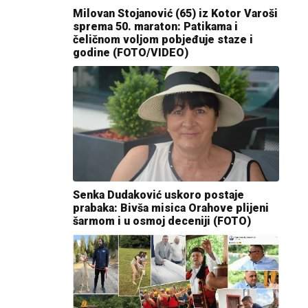
Milovan Stojanović (65) iz Kotor Varoši
sprema 50. maraton: Patikama i
čeličnom voljom pobjeđuje staze i
godine (FOTO/VIDEO)
Senka Dudaković uskoro postaje
prabaka: Bivša misica Orahove plijeni
šarmom i u osmoj deceniji (FOTO)