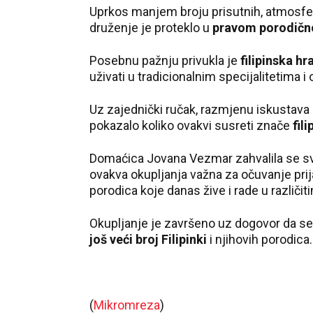
Uprkos manjem broju prisutnih, atmosfer
druženje je proteklo u
pravom porodič
Posebnu pažnju privukla je
filipinska h
uživati u tradicionalnim specijalitetima i 
Uz zajednički ručak, razmjenu iskustava 
pokazalo koliko ovakvi susreti znače
fil
Domaćica Jovana Vezmar zahvalila se svim
ovakva okupljanja važna za očuvanje prijat
porodica koje danas žive i rade u različi
Okupljanje je završeno uz dogovor da se 
još veći broj Filipinki
i njihovih porodica.
(
Mikromreza
)