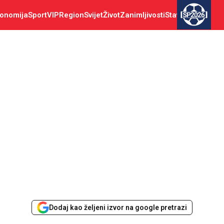
onomija
Sport
VIP
Region
Svijet
Život
Zanimljivosti
Stav
SP2026
Dodaj kao željeni izvor na google pretrazi