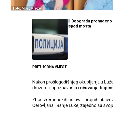
Foto: MikroMreze
U Beogradu pronađeno t
ispod mosta
PRETHODNA VIJEST
Nakon prošlogodišnjeg okupljanja u Lužan
druženja, upoznavanja i
očuvanja filipin
Zbog vremenskih uslova i brojnih obaveza,
Cerovljana i Banje Luke, zajedno sa sv