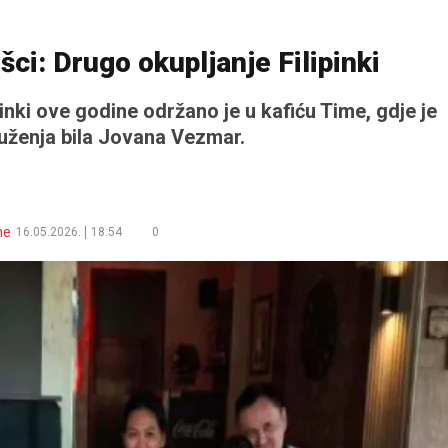
šci: Drugo okupljanje Filipinki
pinki ove godine održano je u kafiću Time, gdje je
uženja bila Jovana Vezmar.
ne
16.05.2026.
18:54
0