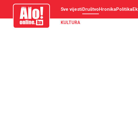
aloonline.ba
Sve vijesti
Društvo
Hronika
Politika
Ek
KULTURA