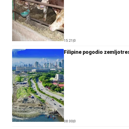
15:21
|
0
Filipine pogodio zemljotre
08:00
|
0