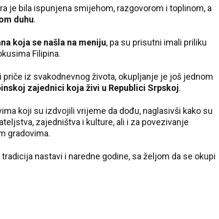
a je bila ispunjena smijehom, razgovorom i toplinom, a
nom duhu
.
rana koja se našla na meniju
, pa su prisutni imali priliku
okusima Filipina.
i priče iz svakodnevnog života, okupljanje je još jednom
ipinskoj zajednici koja živi u Republici Srpskoj
.
a koji su izdvojili vrijeme da dođu, naglasivši kako su
eljstva, zajedništva i kulture, ali i za povezivanje
tim gradovima.
tradicija nastavi i naredne godine, sa željom da se okupi