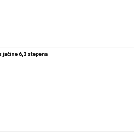
17 °C
Pale
s jačine 6,3 stepena