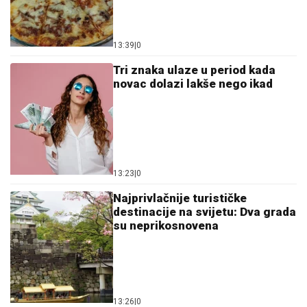
13:39
|
0
Tri znaka ulaze u period kada
novac dolazi lakše nego ikad
13:23
|
0
Najprivlačnije turističke
destinacije na svijetu: Dva grada
su neprikosnovena
13:26
|
0