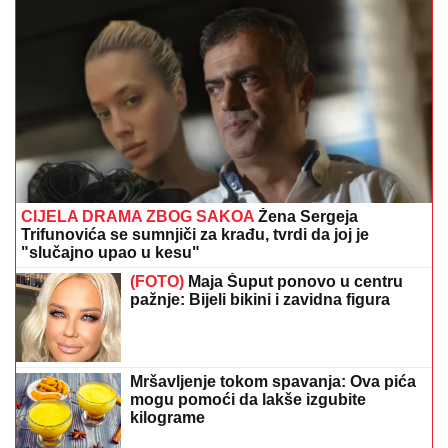
CIJELA DRAMA ZBOG SAKOA
Žena Sergeja
Trifunovića se sumnjiči za krađu, tvrdi da joj je
"slučajno upao u kesu"
(FOTO)
Maja Šuput ponovo u centru
pažnje: Bijeli bikini i zavidna figura
Mršavljenje tokom spavanja: Ova pića
mogu pomoći da lakše izgubite
kilograme