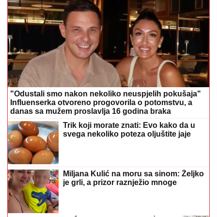
"Odustali smo nakon nekoliko neuspjelih pokušaja"
Influenserka otvoreno progovorila o potomstvu, a
danas sa mužem proslavlja 16 godina braka
Trik koji morate znati: Evo kako da u
svega nekoliko poteza oljuštite jaje
Miljana Kulić na moru sa sinom: Željko
je grli, a prizor raznježio mnoge