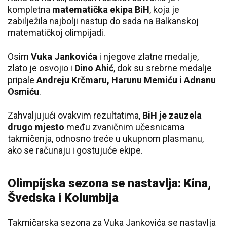
kompletna
matematička ekipa BiH
, koja je
zabilježila najbolji nastup do sada na Balkanskoj
matematičkoj olimpijadi.
Osim
Vuka Jankovića
i njegove zlatne medalje,
zlato je osvojio i
Dino Ahić
, dok su srebrne medalje
pripale
Andreju Krčmaru, Harunu Memiću i Adnanu
Osmiću
.
Zahvaljujući ovakvim rezultatima,
BiH je zauzela
drugo mjesto
među zvaničnim učesnicama
takmičenja, odnosno treće u ukupnom plasmanu,
ako se računaju i gostujuće ekipe.
Olimpijska sezona se nastavlja: Kina,
Švedska i Kolumbija
Takmičarska sezona za Vuka Jankovića se nastavlja