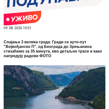
09. 08. 2026 10:01
Спајање 3 велика града: Гради се ауто-пут
"Војвођанско П", од Београда до Зрењанина
стизаћемо за 35 минута, ево детаљне трасе и како
напредују радови ФОТО