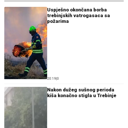
Uspješno okončana borba
trebinjskih vatrogasaca sa
požarima
20:19
|
0
Nakon dužeg sušnog perioda
kiša konačno stigla u Trebinje