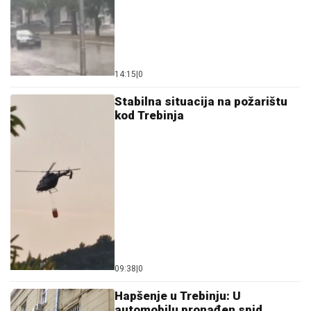
14:15
|
0
Stabilna situacija na požarištu
kod Trebinja
09:38
|
0
Hapšenje u Trebinju: U
automobilu pronađen spid