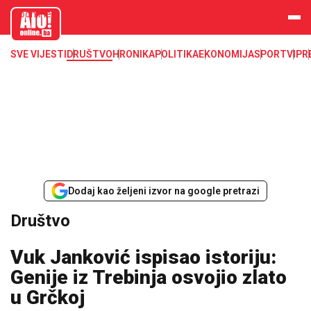
aloonline.b
a
SVE VIJESTI
DRUŠTVO
HRONIKA
POLITIKA
EKONOMIJA
SPORT
VIP
R
Dodaj kao željeni izvor na google pretrazi
Društvo
Vuk Janković ispisao istoriju:
Genije iz Trebinja osvojio zlato
u Grčkoj