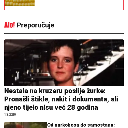
Preporučuje
Nestala na kruzeru poslije žurke:
Pronašli štikle, nakit i dokumenta, ali
njeno tijelo nisu već 28 godina
13:22
|
0
Od narkobosa do samostana: