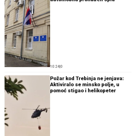
10:24
|
0
Požar kod Trebinja ne jenjava:
Aktiviralo se minsko polje, u
pomoć stigao i helikopeter