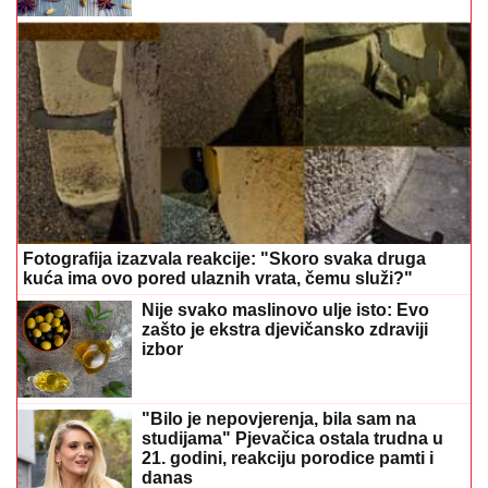
Fotografija izazvala reakcije: "Skoro svaka druga
kuća ima ovo pored ulaznih vrata, čemu služi?"
Nije svako maslinovo ulje isto: Evo
zašto je ekstra djevičansko zdraviji
izbor
"Bilo je nepovjerenja, bila sam na
studijama" Pjevačica ostala trudna u
21. godini, reakciju porodice pamti i
danas