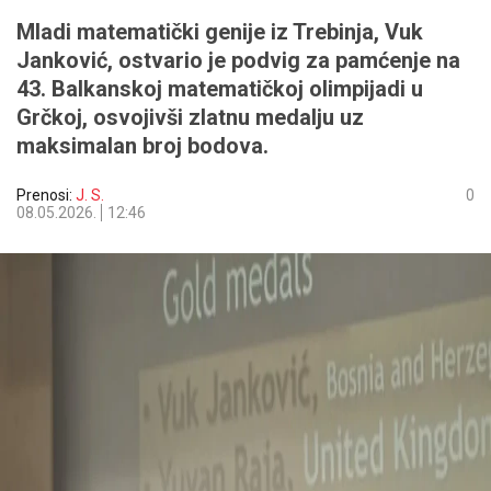
Mladi matematički genije iz Trebinja, Vuk
Janković, ostvario je podvig za pamćenje na
43. Balkanskoj matematičkoj olimpijadi u
Grčkoj, osvojivši zlatnu medalju uz
maksimalan broj bodova.
Prenosi:
J. S.
0
08.05.2026.
12:46