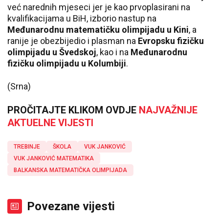
već narednih mjeseci jer je kao prvoplasirani na
kvalifikacijama u BiH, izborio nastup na
Međunarodnu matematičku olimpijadu u Kini
, a
ranije je obezbijedio i plasman na
Evropsku fizičku
olimpijadu u Švedskoj
, kao i na
Međunarodnu
fizičku olimpijadu u Kolumbiji
.
(Srna)
PROČITAJTE KLIKOM OVDJE
NAJVAŽNIJE
AKTUELNE VIJESTI
TREBINJE
ŠKOLA
VUK JANKOVIĆ
VUK JANKOVIĆ MATEMATIKA
BALKANSKA MATEMATIČKA OLIMPIJADA
Povezane vijesti