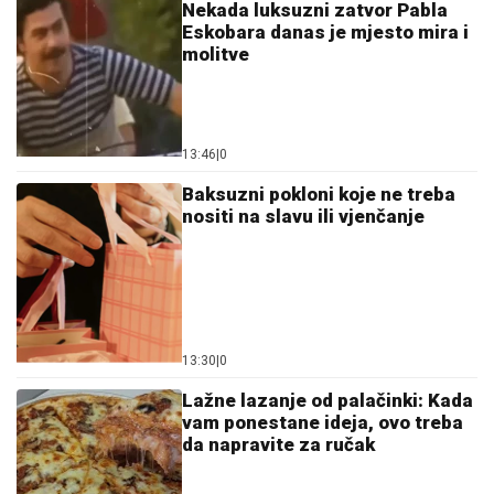
Nekada luksuzni zatvor Pabla
Eskobara danas je mjesto mira i
molitve
13:46
|
0
Baksuzni pokloni koje ne treba
nositi na slavu ili vjenčanje
13:30
|
0
Lažne lazanje od palačinki: Kada
vam ponestane ideja, ovo treba
da napravite za ručak