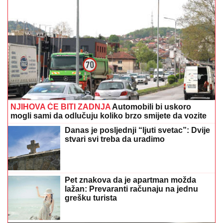
NJIHOVA ĆE BITI ZADNJA
Automobili bi uskoro
mogli sami da odlučuju koliko brzo smijete da vozite
Danas je posljednji “ljuti svetac”: Dvije
stvari svi treba da uradimo
Pet znakova da je apartman možda
lažan: Prevaranti računaju na jednu
grešku turista