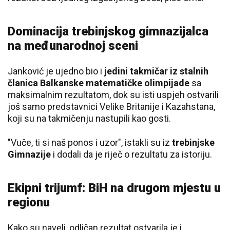
Dominacija trebinjskog gimnazijalca
na međunarodnoj sceni
Janković je ujedno bio i
jedini takmičar iz stalnih
članica Balkanske matematičke olimpijade
sa
maksimalnim rezultatom, dok su isti uspjeh ostvarili
još samo predstavnici Velike Britanije i Kazahstana,
koji su na takmičenju nastupili kao gosti.
"Vuče, ti si naš ponos i uzor", istakli su iz
trebinjske
Gimnazije
i dodali da je riječ o rezultatu za istoriju.
Ekipni trijumf: BiH na drugom mjestu u
regionu
Kako su naveli, odličan rezultat ostvarila je i