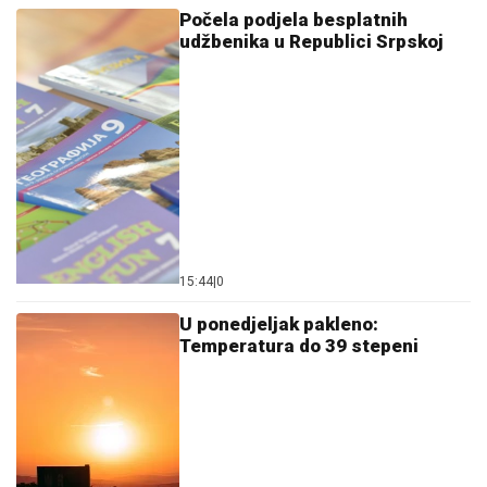
Počela podjela besplatnih
udžbenika u Republici Srpskoj
15:44
|
0
U ponedjeljak pakleno:
Temperatura do 39 stepeni