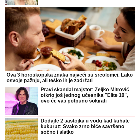
Ova 3 horoskopska znaka najveći su srcolomci: Lako
osvoje pažnju, ali teško ih je zadržati
Pravi skandal majstor: Željko Mitrović
otkrio još jednog učesnika "Elite 10",
ovo će vas potpuno šokirati
Dodajte 2 sastojka u vodu kad kuhate
kukuruz: Svako zrno biće savršeno
sočno i slatko