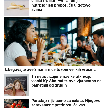
veliku razliku: Evo zašto je
nutricionisti preporučuju gotovo
svima
Izbegavajte ove 3 namirnice tokom velikih vrućina
Tri neuobičajene navike otkrivaju
visoki IQ: Ako radite ovo vjerovatno se
pametniji od drugih
Paradajz nije samo za salatu: Njegove
zdravstvene prednosti će vas