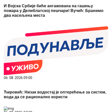
И Војска Србије биће ангажована на гашењу
пожара у Делиблатској пешчари! Вучић: Бранимо
два насељена места
06. 08. 2026 09:00
Ћировић: Низак водостај је оптерећење за систем,
вода да се рационално користи