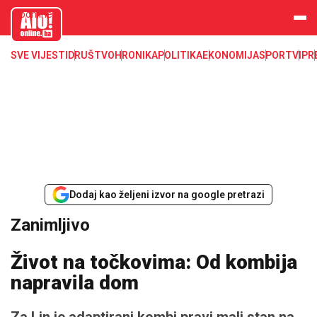
aloonline.b
a
SVE VIJESTI
DRUŠTVO
HRONIKA
POLITIKA
EKONOMIJA
SPORT
VIP
R
Dodaj kao željeni izvor na google pretrazi
Zanimljivo
Život na točkovima: Od kombija
napravila dom