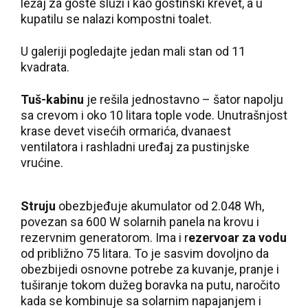
ležaj za goste služi i kao gostinski krevet, a u
kupatilu se nalazi kompostni toalet.
U galeriji pogledajte jedan mali stan od 11
kvadrata.
Tuš-kabinu
je rešila jednostavno – šator napolju
sa crevom i oko 10 litara tople vode. Unutrašnjost
krase devet visećih ormarića, dvanaest
ventilatora i rashladni uređaj za pustinjske
vrućine.
Struju
obezbjeđuje akumulator od 2.048 Wh,
povezan sa 600 W solarnih panela na krovu i
rezervnim generatorom. Ima i r
ezervoar za vodu
od približno 75 litara. To je sasvim dovoljno da
obezbijedi osnovne potrebe za kuvanje, pranje i
tuširanje tokom dužeg boravka na putu, naročito
kada se kombinuje sa solarnim napajanjem i