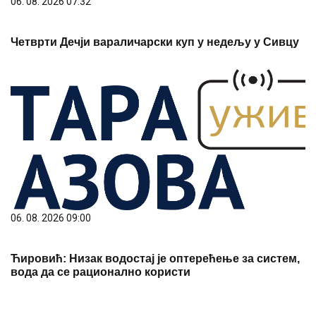
06. 08. 2026 07:32
Четврти Дечји вараличарски куп у недељу у Сивцу
06. 08. 2026 09:00
Ћировић: Низак водостај је оптерећење за систем,
вода да се рационално користи