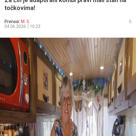
Za Lin je adaptirani kombi pravi mali stan na
točkovima!
Prenosi:
M. S.
0
04.06.2026.
10:23