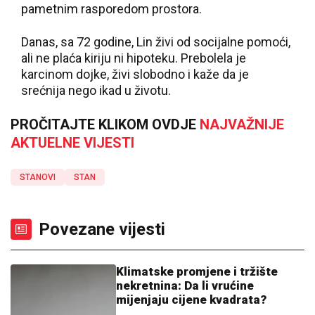
pametnim rasporedom prostora.
Danas, sa 72 godine, Lin živi od socijalne pomoći,
ali ne plaća kiriju ni hipoteku. Prebolela je
karcinom dojke, živi slobodno i kaže da je
srećnija nego ikad u životu.
PROČITAJTE KLIKOM OVDJE
NAJVAŽNIJE
AKTUELNE VIJESTI
STANOVI
STAN
Povezane vijesti
Klimatske promjene i tržište
nekretnina: Da li vrućine
mijenjaju cijene kvadrata?