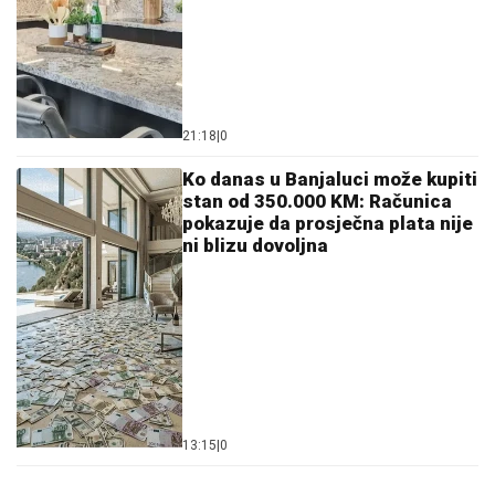
21:18
|
0
Ko danas u Banjaluci može kupiti
stan od 350.000 KM: Računica
pokazuje da prosječna plata nije
ni blizu dovoljna
13:15
|
0