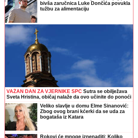
bivša zaručnica Luke Dončića povukla
tužbu za alimentaciju
VAŽAN DAN ZA VJERNIKE SPC
Sutra se obilježava
Sveta Hristina, običaj nalaže da ovo učinite do ponoći
Veliko slavlje u domu Elme Sinanović:
Zbog ovog brani kćerki da se uda za
bogataša iz Katara
Rokovi će mnoge iznenaditi: Koliko