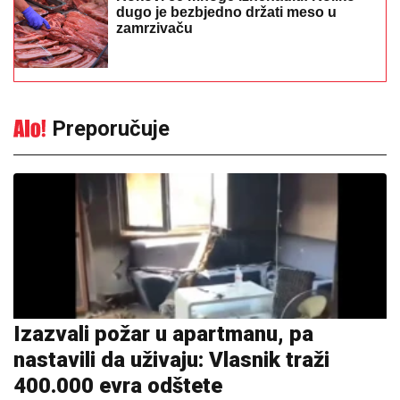
dugo je bezbjedno držati meso u
zamrzivaču
Preporučuje
Izazvali požar u apartmanu, pa
nastavili da uživaju: Vlasnik traži
400.000 evra odštete