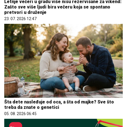
Letnje večeri u gradu više nisu rezervisane za vikend:
Zašto sve više ljudi bira večeru koja se spontano
pretvori u druženje
23. 07. 2026 12:47
Šta dete nasleđuje od oca, a šta od majke? Sve što
treba da znate o genetici
05. 08. 2026 06:45