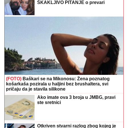
ŠKAKLJIVO PITANJE o prevari
(FOTO)
Baškari se na Mikonosu: Žena poznatog
košarkaša pozirala u haljini bez brushaltera, svi
pričaju da je stavila silikone
Ako imate ova 3 broja u JMBG, pravi
ste sretnici
Otkriven stvarni razlog zbog kojeg je