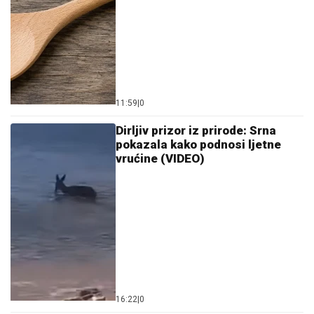
11:59
|
0
Dirljiv prizor iz prirode: Srna
pokazala kako podnosi ljetne
vrućine (VIDEO)
16:22
|
0