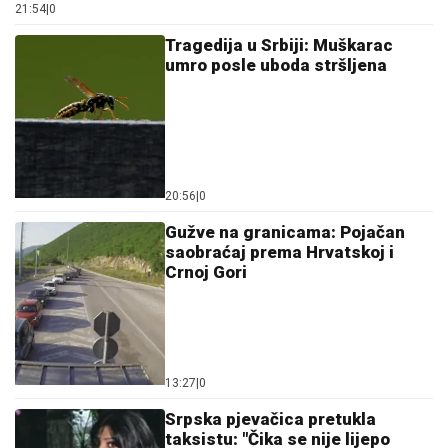
21:54
|
0
Tragedija u Srbiji: Muškarac
umro posle uboda stršljena
20:56
|
0
Gužve na granicama: Pojačan
saobraćaj prema Hrvatskoj i
Crnoj Gori
13:27
|
0
Srpska pjevačica pretukla
taksistu: "Čika se nije lijepo