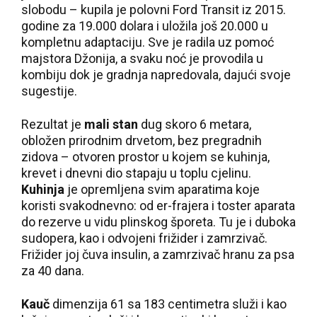
slobodu – kupila je polovni Ford Transit iz 2015.
godine za 19.000 dolara i uložila još 20.000 u
kompletnu adaptaciju. Sve je radila uz pomoć
majstora Džonija, a svaku noć je provodila u
kombiju dok je gradnja napredovala, dajući svoje
sugestije.
Rezultat je
mali stan
dug skoro 6 metara,
obložen prirodnim drvetom, bez pregradnih
zidova – otvoren prostor u kojem se kuhinja,
krevet i dnevni dio stapaju u toplu cjelinu.
Kuhinja
je opremljena svim aparatima koje
koristi svakodnevno: od er-frajera i toster aparata
do rezerve u vidu plinskog šporeta. Tu je i duboka
sudopera, kao i odvojeni frižider i zamrzivač.
Frižider joj čuva insulin, a zamrzivač hranu za psa
za 40 dana.
Kauč
dimenzija 61 sa 183 centimetra služi i kao