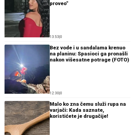
proveo"
13:53
|
0
Bez vode i u sandalama krenuo
na planinu: Spasioci ga pronašli
nakon višesatne potrage (FOTO)
12:30
|
0
Malo ko zna čemu služi rupa na
varjači: Kada saznate,
koristićete je drugačije!