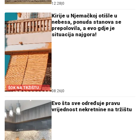
12:28
|
0
Kirije u Njemačkoj otišle u
nebesa, ponuda stanova se
prepolovila, a evo gdje je
situacija najgora!
ŠOK NA TRŽIŠTU
08:26
|
0
NEKRETNINA!
Evo šta sve određuje pravu
vrijednost nekretnine na tržištu