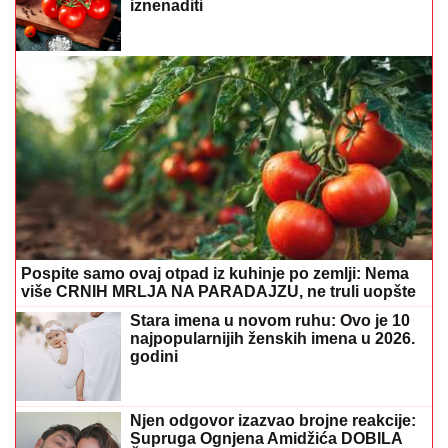
iznenaditi
Pospite samo ovaj otpad iz kuhinje po zemlji: Nema
više CRNIH MRLJA NA PARADAJZU, ne truli uopšte
Stara imena u novom ruhu: Ovo je 10
najpopularnijih ženskih imena u 2026.
godini
Njen odgovor izazvao brojne reakcije:
Supruga Ognjena Amidžića DOBILA