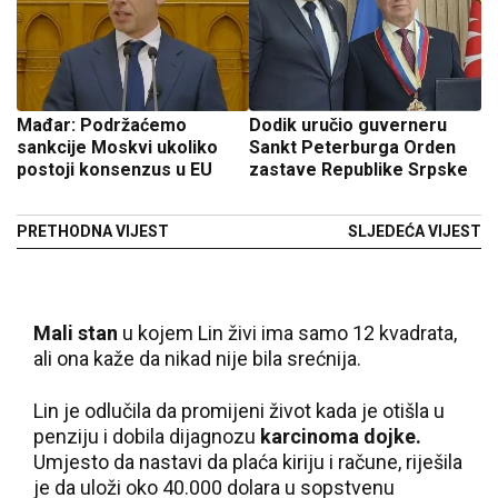
Mađar: Podržaćemo
Dodik uručio guverneru
sankcije Moskvi ukoliko
Sankt Peterburga Orden
postoji konsenzus u EU
zastave Republike Srpske
PRETHODNA VIJEST
SLJEDEĆA VIJEST
Mali stan
u kojem Lin živi ima samo 12 kvadrata,
ali ona kaže da nikad nije bila srećnija.
Lin je odlučila da promijeni život kada je otišla u
penziju i dobila dijagnozu
karcinoma dojke.
Umjesto da nastavi da plaća kiriju i račune, riješila
je da uloži oko 40.000 dolara u sopstvenu