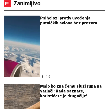
Zanimljivo
Psiholozi protiv uvođenja
putničkih aviona bez prozora
18:11
|
0
Malo ko zna čemu služi rupa na
varjači: Kada saznate,
koristićete je drugačije!