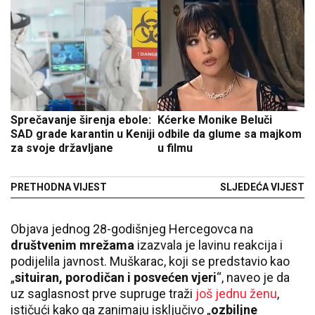
Sprečavanje širenja ebole:
Kćerke Monike Beluči
SAD grade karantin u Keniji
odbile da glume sa majkom
za svoje državljane
u filmu
PRETHODNA VIJEST
SLJEDEĆA VIJEST
Objava jednog 28-godišnjeg Hercegovca na
društvenim mrežama
izazvala je lavinu reakcija i
podijelila javnost. Muškarac, koji se predstavio kao
„
situiran, porodičan i posvećen vjeri
“, naveo je da
uz saglasnost prve supruge traži
još jednu ženu
,
ističući kako ga zanimaju isključivo „
ozbiljne