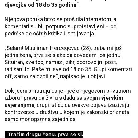
djevojke od 18 do 35 godina
“.
Njegova poruka brzo se proširila internetom, a
komentari su bili potpuno suprotstavljeni – od
podrške do oštrih kritika i ismijavanja.
„Selam! Musliman Hercegovac (28), treba mi još
jedna žena, prva se slaže da dovedem još jednu.
Situiran, sve top, namazi, zikr, dobrovoljni post,
radišan itd. Paše mi sve od 18 do 35. Glupi komentari
off, samo za ozbiljne“, napisao je u objavi.
Dok jedni smatraju da je riječ o njegovom privatnom
izboru i pravu da živi u skladu sa svojim
vjerskim
uvjerenjima
, drugi ističu da ovakve objave izazivaju
kontroverze u društvu u kojem je zakonski priznata
samo monogamna zajednica.