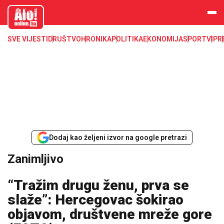
aloonline.b
a
SVE VIJESTI
DRUŠTVO
HRONIKA
POLITIKA
EKONOMIJA
SPORT
VIP
R
Dodaj kao željeni izvor na google pretrazi
Zanimljivo
“Tražim drugu ženu, prva se
slaže”: Hercegovac šokirao
objavom, društvene mreže gore