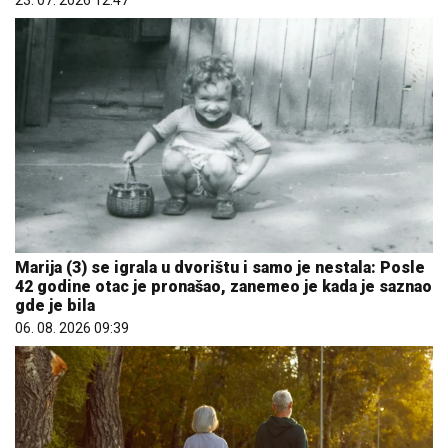
23. 07. 2026 12:47
Marija (3) se igrala u dvorištu i samo je nestala: Posle
42 godine otac je pronašao, zanemeo je kada je saznao
gde je bila
06. 08. 2026 09:39