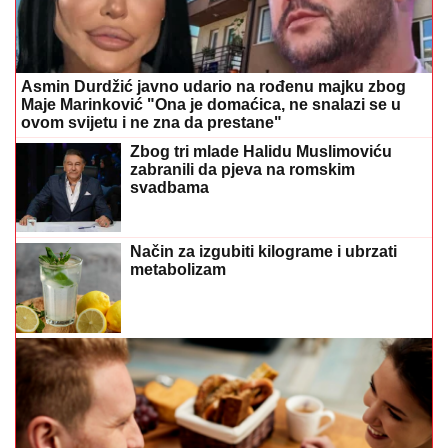
Asmin Durdžić javno udario na rođenu majku zbog
Maje Marinković "Ona je domaćica, ne snalazi se u
ovom svijetu i ne zna da prestane"
Zbog tri mlade Halidu Muslimoviću
zabranili da pjeva na romskim
svadbama
Način za izgubiti kilograme i ubrzati
metabolizam