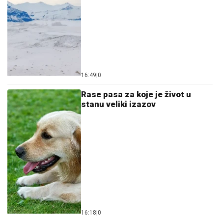
16:49
|
0
Rase pasa za koje je život u
stanu veliki izazov
16:18
|
0