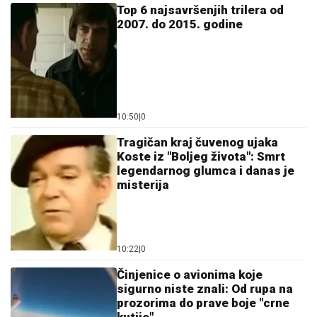
Top 6 najsavršenjih trilera od
2007. do 2015. godine
10:50
|
0
Tragičan kraj čuvenog ujaka
Koste iz "Boljeg života": Smrt
legendarnog glumca i danas je
misterija
10:22
|
0
Činjenice o avionima koje
sigurno niste znali: Od rupa na
prozorima do prave boje "crne