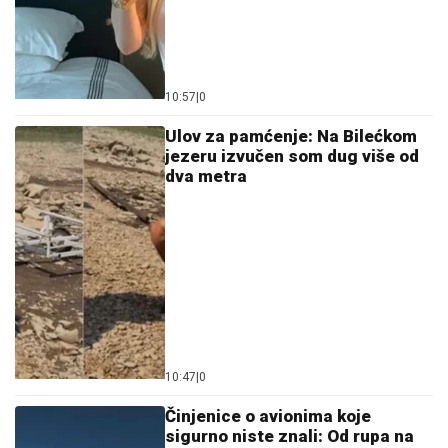
10:57
|
0
Ulov za pamćenje: Na Bilećkom
jezeru izvučen som dug više od
dva metra
10:47
|
0
Činjenice o avionima koje
sigurno niste znali: Od rupa na