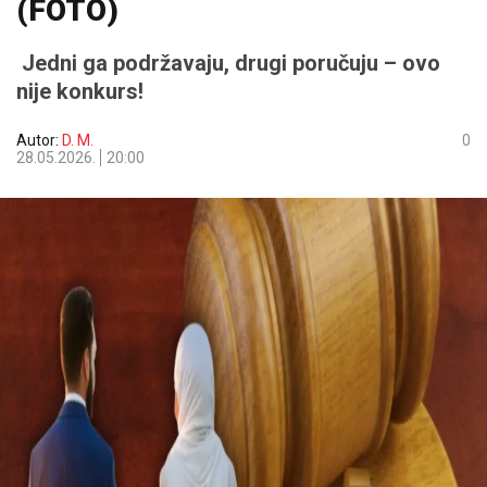
(FOTO)
Jedni ga podržavaju, drugi poručuju – ovo
nije konkurs!
Autor:
D. M.
0
28.05.2026.
20:00