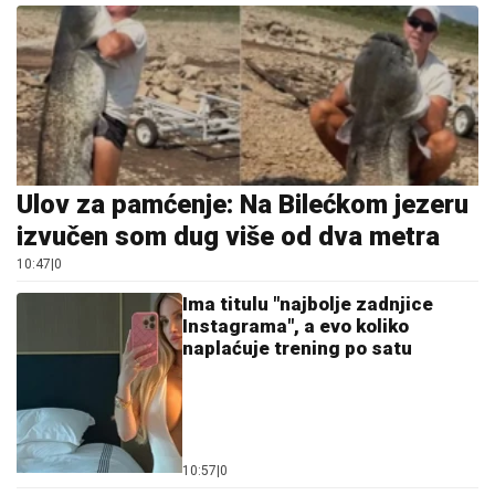
Ulov za pamćenje: Na Bilećkom jezeru
izvučen som dug više od dva metra
10:47
|
0
Ima titulu "najbolje zadnjice
Instagrama", a evo koliko
naplaćuje trening po satu
10:57
|
0