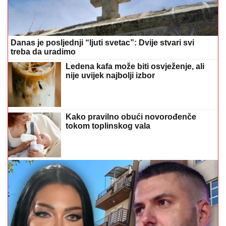
Danas je posljednji “ljuti svetac”: Dvije stvari svi
treba da uradimo
Ledena kafa može biti osvježenje, ali
nije uvijek najbolji izbor
Kako pravilno obući novorođenče
tokom toplinskog vala