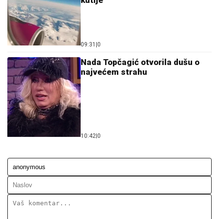
kutije"
09:31
|
0
Nada Topčagić otvorila dušu o
najvećem strahu
10:42
|
0