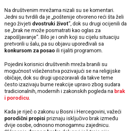
Na društvenim mrežama nizali su se komentari.
Jedni su tvrdili da je „poštenije otvoreno reći šta želi
nego živjeti
dvostruki život
“, dok su drugi ocijenili da
se „brak ne može posmatrati kao oglas za
zapošljavanje“. Bilo je i onih koji su cijelu situaciju
pretvorili u šalu, pa su objavu upoređivali sa
konkursom za posao
ili rijaliti programom.
Pojedini korisnici društvenih mreža branili su
mogućnost višeženstva pozivajući se na religijske
običaje, dok su drugi upozoravali da takve teme
često izazivaju burne reakcije upravo zbog sudara
tradicionalnih, modernih i zakonskih pogleda na
brak
i porodicu
.
Kada je riječ o zakonu u Bosni i Hercegovini, važeći
porodični propisi
priznaju isključivo brak između
dvije osobe, odnosno monogamnu zajednicu.