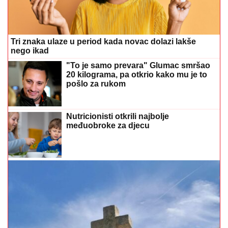
Tri znaka ulaze u period kada novac dolazi lakše
nego ikad
"To je samo prevara" Glumac smršao
20 kilograma, pa otkrio kako mu je to
pošlo za rukom
Nutricionisti otkrili najbolje
međuobroke za djecu