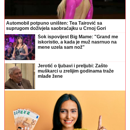
Automobil potpuno uništen: Tea Tairović sa
suprugom doživjela saobraćajku u Crnoj Gori
Šok ispovijest Big Mame: "Grand me
iskoristio, a kada je muž nasrnuo na
mene uzela sam nož"
Jerotić o ljubavi i preljubi: Zašto
muškarci u zrelijim godinama traže
mlađe žene