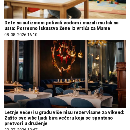
Dete sa autizmom polivali vodom i mazali mu lak na
usta: Potresno iskustvo žene iz vrtića za Mame
08. 08. 2026 16:10
Letnje večeri u gradu više nisu rezervisane za vikend:
Zašto sve više ljudi bira večeru koja se spontano
pretvori u druženje