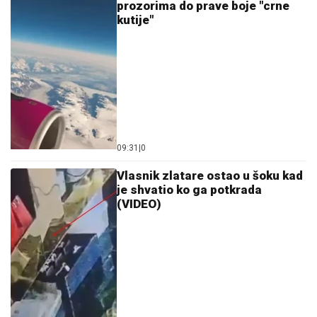
prozorima do prave boje "crne
kutije"
09:31
|
0
Vlasnik zlatare ostao u šoku kad
je shvatio ko ga potkrada
(VIDEO)