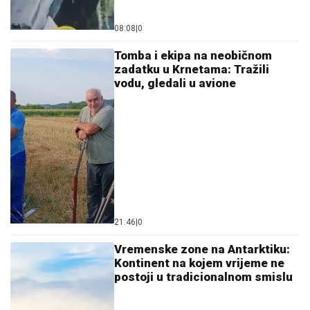
08:08
|
0
Tomba i ekipa na neobičnom
zadatku u Krnetama: Tražili
vodu, gledali u avione
21:46
|
0
Vremenske zone na Antarktiku:
Kontinent na kojem vrijeme ne
postoji u tradicionalnom smislu