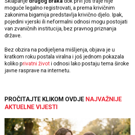
Sklapanje
drugog braka
dok prvi još traje nije
moguće legalno registrovati, a prema krivičnim
zakonima bigamija predstavlja krivično djelo. Ipak,
pojedini vjerski ili neformalni odnosi mogu postojati
van zvaničnih institucija, bez pravnog priznanja
države.
Bez obzira na podijeljena mišljenja, objava je u
kratkom roku postala viralna i još jednom pokazala
koliko p
rivatni život
i odnosi lako postaju tema široke
javne rasprave na internetu.
PROČITAJTE KLIKOM OVDJE
NAJVAŽNIJE
AKTUELNE VIJESTI