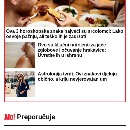
Ova 3 horoskopska znaka najveći su srcolomci: Lako
osvoje pažnju, ali teško ih je zadržati
Ovo su ključni nutrijenti za jače
zglobove i očuvanje hrskavice:
Uvrstite ih u ishranu
Astrologija tvrdi: Ovi znakovi djeluju
obično, a kriju nevjerovatan um
Preporučuje