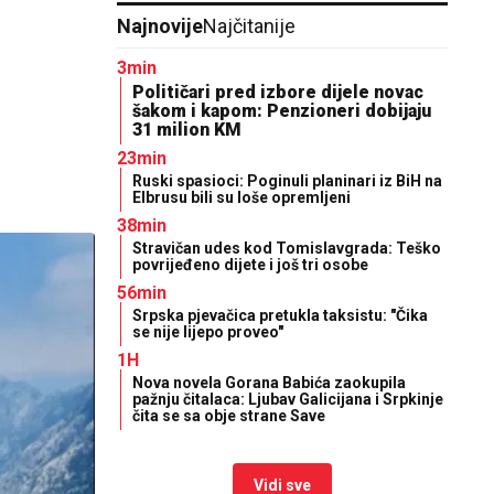
Najnovije
Najčitanije
3min
Političari pred izbore dijele novac
šakom i kapom: Penzioneri dobijaju
31 milion KM
23min
Ruski spasioci: Poginuli planinari iz BiH na
Elbrusu bili su loše opremljeni
38min
Stravičan udes kod Tomislavgrada: Teško
povrijeđeno dijete i još tri osobe
56min
Srpska pjevačica pretukla taksistu: "Čika
se nije lijepo proveo"
1H
Nova novela Gorana Babića zaokupila
pažnju čitalaca: Ljubav Galicijana i Srpkinje
čita se sa obje strane Save
Vidi sve