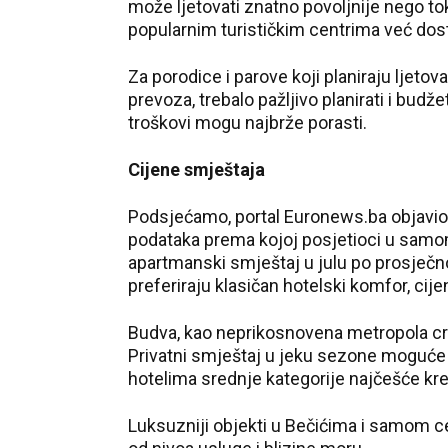
može ljetovati znatno povoljnije nego to
popularnim turističkim centrima već dos
Za porodice i parove koji planiraju ljetov
prevoza, trebalo pažljivo planirati i budže
troškovi mogu najbrže porasti.
Cijene smještaja
Podsjećamo, portal Euronews.ba objavio j
podataka prema kojoj posjetioci u samo
apartmanski smještaj u julu po prosječno
preferiraju klasičan hotelski komfor, cij
Budva, kao neprikosnovena metropola crn
Privatni smještaj u jeku sezone moguće j
hotelima srednje kategorije najčešće kre
Luksuzniji objekti u Bečićima i samom c