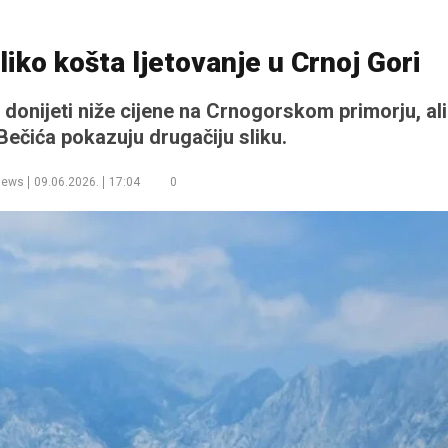
liko košta ljetovanje u Crnoj Gori
onijeti niže cijene na Crnogorskom primorju, ali
 Bečića pokazuju drugačiju sliku.
news
09.06.2026.
17:04
0