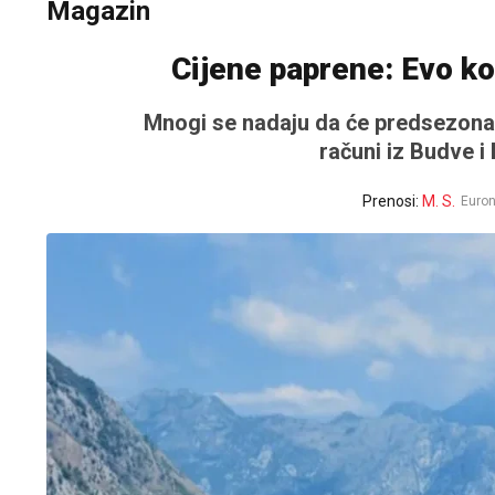
Magazin
Cijene paprene: Evo ko
Mnogi se nadaju da će predsezona d
računi iz Budve i
Prenosi:
M. S.
Euro