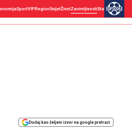
onomija
Sport
VIP
Region
Svijet
Život
Zanimljivosti
Stav
SP2026
Dodaj kao željeni izvor na google pretrazi