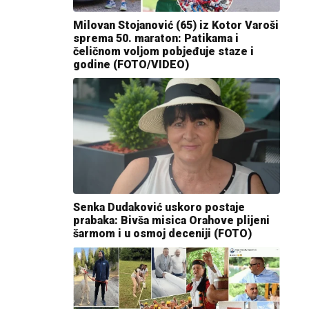
Milovan Stojanović (65) iz Kotor Varoši
sprema 50. maraton: Patikama i
čeličnom voljom pobjeđuje staze i
godine (FOTO/VIDEO)
Senka Dudaković uskoro postaje
prabaka: Bivša misica Orahove plijeni
šarmom i u osmoj deceniji (FOTO)