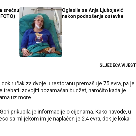
la srećnu
Oglasila se Anja Ljubojević
 (FOTO)
nakon podnošenja ostavke
SLJEDEĆA VIJEST
ri, dok ručak za dvoje u restoranu premašuje 75 evra, pa je
e trebati izdvojiti pozamašan budžet, naročito kada je
ijama uz more.
Gori prikupila je informacije o cijenama. Kako navode, u
o sa mlijekom im je naplaćen je 2,4 evra, dok je koka-