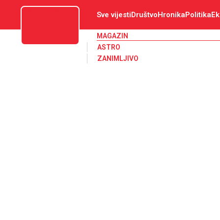
aloonline.ba
Sve vijesti
Društvo
Hronika
Politika
Ek
MAGAZIN
ASTRO
ZANIMLJIVO