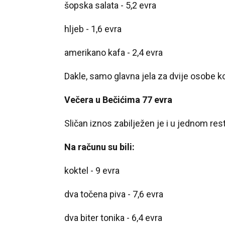
šopska salata - 5,2 evra
hljeb - 1,6 evra
amerikano kafa - 2,4 evra
Dakle, samo glavna jela za dvije osobe ko
Večera u Bečićima 77 evra
Sličan iznos zabilježen je i u jednom res
Na računu su bili:
koktel - 9 evra
dva točena piva - 7,6 evra
dva biter tonika - 6,4 evra