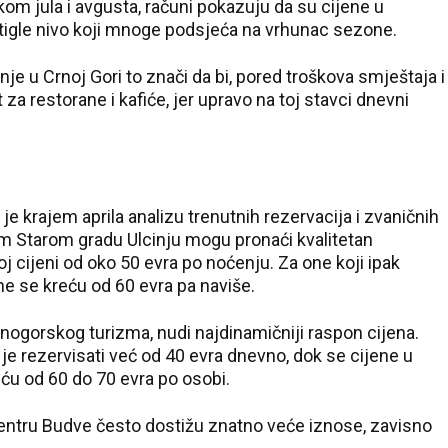
kom jula i avgusta, računi pokazuju da su cijene u
30 °C
tigle nivo koji mnoge podsjeća na vrhunac sezone.
Pale
anje u Crnoj Gori to znači da bi, pored troškova smještaja i
t za restorane i kafiće, jer upravo na toj stavci dnevni
e krajem aprila analizu trenutnih rezervacija i zvaničnih
m Starom gradu Ulcinju mogu pronaći kvalitetan
j cijeni od oko 50 evra po noćenju. Za one koji ipak
ene se kreću od 60 evra pa naviše.
ogorskog turizma, nudi najdinamičniji raspon cijena.
e rezervisati već od 40 evra dnevno, dok se cijene u
ću od 60 do 70 evra po osobi.
entru Budve često dostižu znatno veće iznose, zavisno