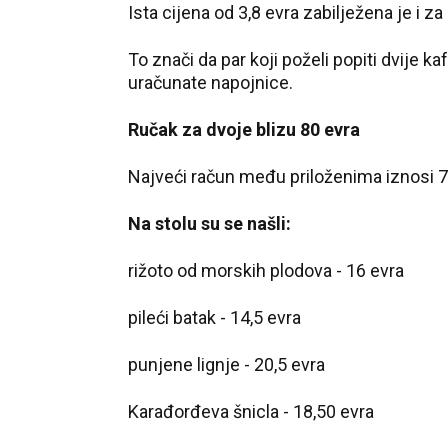
Ista cijena od 3,8 evra zabilježena je i za
To znači da par koji poželi popiti dvije k
uračunate napojnice.
Ručak za dvoje blizu 80 evra
Najveći račun među priloženima iznosi 78
Na stolu su se našli:
rižoto od morskih plodova - 16 evra
pileći batak - 14,5 evra
punjene lignje - 20,5 evra
Karađorđeva šnicla - 18,50 evra