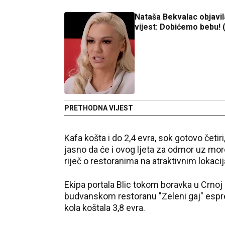
Nataša Bekvalac objavi
vijest: Dobićemo bebu!
PRETHODNA VIJEST
Kafa košta i do 2,4 evra, sok gotovo četi
jasno da će i ovog ljeta za odmor uz mor
riječ o restoranima na atraktivnim lokac
Ekipa portala Blic tokom boravka u Crnoj 
budvanskom restoranu "Zeleni gaj" espres
kola koštala 3,8 evra.