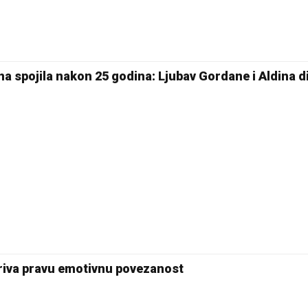
26 °C
Pale
ina spojila nakon 25 godina: Ljubav Gordane i Aldina d
riva pravu emotivnu povezanost