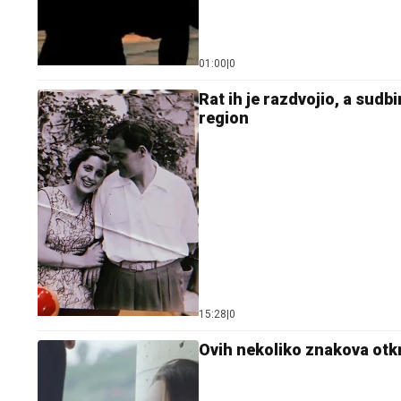
01:00
|
0
Rat ih je razdvojio, a sudb
region
15:28
|
0
Ovih nekoliko znakova otk