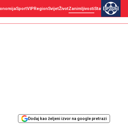
onomija
Sport
VIP
Region
Svijet
Život
Zanimljivosti
Stav
SP2026
Dodaj kao željeni izvor na google pretrazi