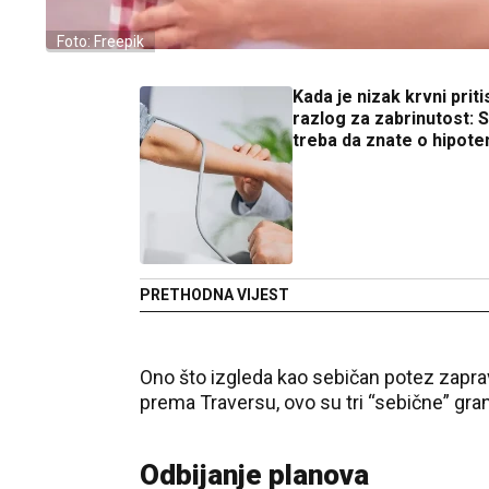
Foto: Freepik
Kada je nizak krvni prit
razlog za zabrinutost: 
treba da znate o hipoten
PRETHODNA VIJEST
Ono što izgleda kao sebičan potez zaprav
prema Traversu, ovo su tri “sebične” gran
Odbijanje planova