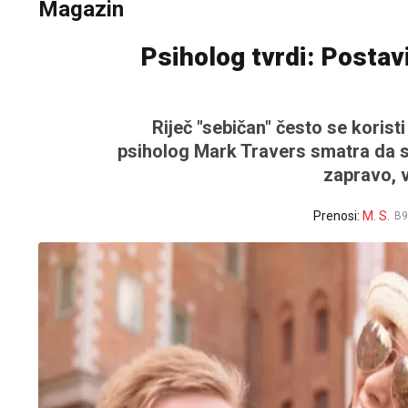
Magazin
Psiholog tvrdi: Postavi
Riječ "sebičan" često se koris
psiholog Mark Travers smatra da su
zapravo, 
Prenosi:
M. S.
B9