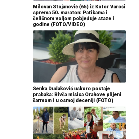
Milovan Stojanović (65) iz Kotor Varoši
sprema 50. maraton: Patikama i
čeličnom voljom pobjeđuje staze i
godine (FOTO/VIDEO)
Senka Dudaković uskoro postaje
prabaka: Bivša misica Orahove plijeni
šarmom i u osmoj deceniji (FOTO)