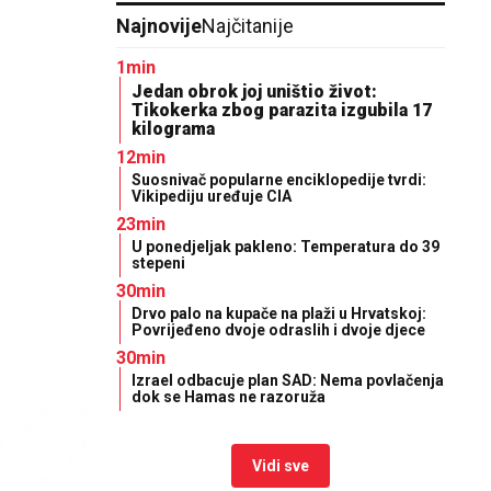
Najnovije
Najčitanije
1min
Jedan obrok joj uništio život:
Tikokerka zbog parazita izgubila 17
kilograma
12min
Suosnivač popularne enciklopedije tvrdi:
Vikipediju uređuje CIA
23min
U ponedjeljak pakleno: Temperatura do 39
stepeni
30min
Drvo palo na kupače na plaži u Hrvatskoj:
Povrijeđeno dvoje odraslih i dvoje djece
30min
Izrael odbacuje plan SAD: Nema povlačenja
dok se Hamas ne razoruža
Vidi sve