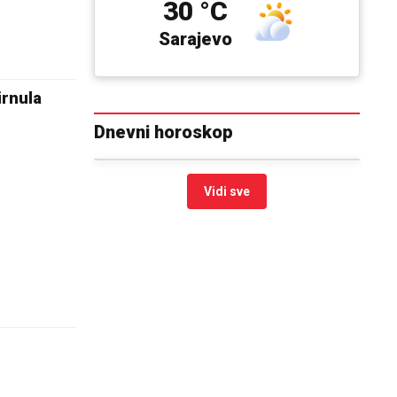
30 °C
Sarajevo
irnula
Dnevni horoskop
Vidi sve