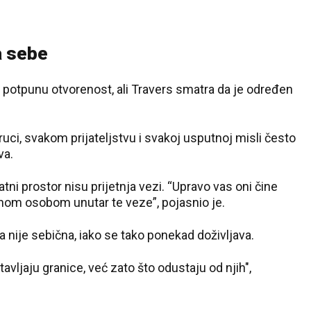
a sebe
 potpunu otvorenost, ali Travers smatra da je određen
ruci, svakom prijateljstvu i svakoj usputnoj misli često
va.
ivatni prostor nisu prijetnja vezi. “Upravo vas oni čine
om osobom unutar te veze”, pojasnio je.
 nije sebična, iako se tako ponekad doživljava.
avljaju granice, već zato što odustaju od njih",