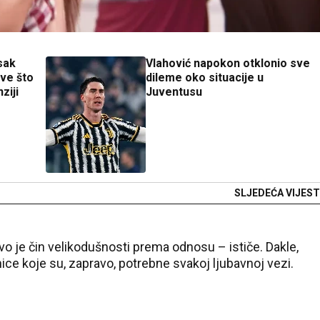
isak
Vlahović napokon otklonio sve
Sve što
dileme oko situacije u
ziji
Juventusu
SLJEDEĆA VIJEST
o je čin velikodušnosti prema odnosu – ističe. Dakle,
ice koje su, zapravo, potrebne svakoj ljubavnoj vezi.