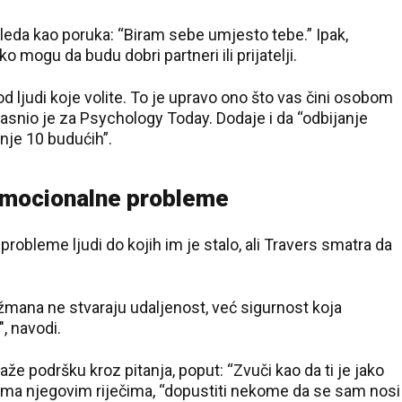
gleda kao poruka: “Biram sebe umjesto tebe.” Ipak,
ko mogu da budu dobri partneri ili prijatelji.
d ljudi koje volite. To je upravo ono što vas čini osobom
jasnio je za Psychology Today. Dodaje i da “odbijanje
nje 10 budućih”.
 emocionalne probleme
obleme ljudi do kojih im je stalo, ali Travers smatra da
mana ne stvaraju udaljenost, već sigurnost koja
, navodi.
e podršku kroz pitanja, poput: “Zvuči kao da ti je jako
a njegovim riječima, “dopustiti nekome da se sam nosi