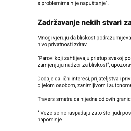
s problemima nije napuštanje”.
Zadržavanje nekih stvari z
Mnogi vjeruju da bliskost podrazumijeva
nivo privatnosti zdrav.
"Parovi koji zahtijevaju pristup svakoj po
zamjenjuju nadzor za bliskost", upozora
Dodaje da lični interesi, prijateljstva i pr
cijelom osobom, zanimljivom i autonomn
Travers smatra da nijedna od ovih granica
" Veze se ne raspadaju zato što ljudi post
napominje.