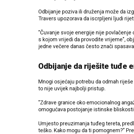
Odbijanje poziva ili druženja može da iz
Travers upozorava da iscrpljeni ljudi rijet
"Čuvanje svoje energije nije povlačenje o
s kojom vrijedi da provodite vrijeme", ob
jedne večere danas često znači spasava
Odbijanje da riješite tuđe
Mnogi osjećaju potrebu da odmah riješe pr
to nije uvijek najbolji pristup.
"Zdrave granice oko emocionalnog angaž
omogućava postojanje istinske bliskosti"
Umjesto preuzimanja tuđeg tereta, predlaž
teško. Kako mogu da ti pomognem?” Prem