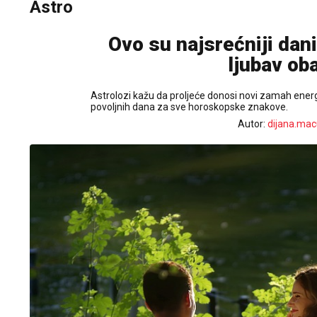
Astro
Ovo su najsrećniji dani
ljubav ob
Astrolozi kažu da proljeće donosi novi zamah energ
povoljnih dana za sve horoskopske znakove.
Autor:
dijana.mac