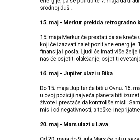
energije, pa se potrudite 7. maja da urad
srodnoj duši.
15. maj - Merkur prekida retrogradno 
15. maja Merkur će prestati da se kreće
koji će izazvati nalet pozitivne energije.
finansija i posla. Ljudi će imati više žel
nas će osjetiti olakšanje, osjetiti cvetanj
16. maj - Jupiter ulazi u Bika
Do 15. maja Jupiter će biti u Ovnu. 16. ma
u ovoj poziciji najveća planeta biti izuze
živote i prestaće da kontroliše misli. Sam
misli od negativnosti, a teške i neprijatne
20. maj - Mars ulazi u Lava
Od 20. maja do 9. jula Mars će biti u saz