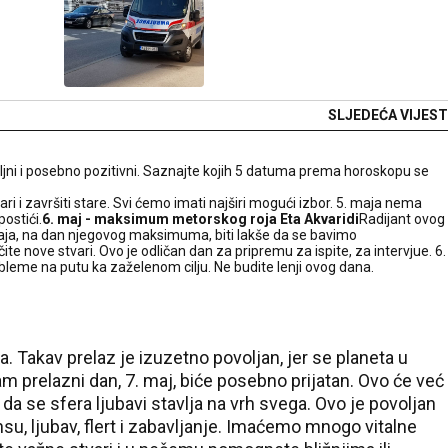
SLJEDEĆA VIJEST
jni i posebno pozitivni. Saznajte kojih 5 datuma prema horoskopu se
i i završiti stare. Svi ćemo imati najširi mogući izbor. 5. maja nema
ostići.
6. maj - maksimum metorskog roja Eta Akvaridi
Radijant ovog
maja, na dan njegovog maksimuma, biti lakše da se bavimo
ite nove stvari. Ovo je odličan dan za pripremu za ispite, za intervjue. 6.
eme na putu ka zaželenom cilju. Ne budite lenji ovog dana.
a. Takav prelaz je izuzetno povoljan, jer se planeta u
prelazni dan, 7. maj, biće posebno prijatan. Ovo će već
u da se sfera ljubavi stavlja na vrh svega. Ovo je povoljan
u, ljubav, flert i zabavljanje. Imaćemo mnogo vitalne