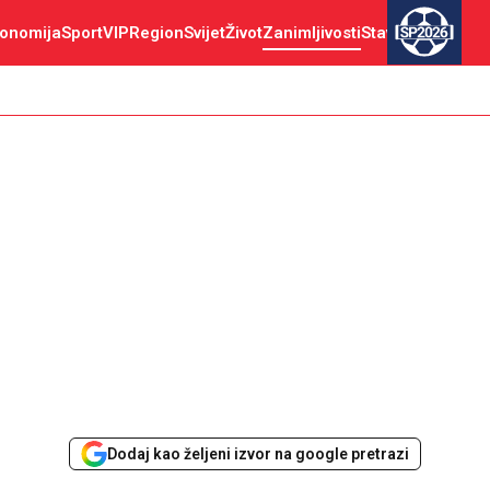
onomija
Sport
VIP
Region
Svijet
Život
Zanimljivosti
Stav
SP2026
Dodaj kao željeni izvor na google pretrazi