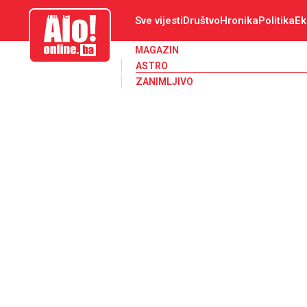
aloonline.ba
Sve vijesti
Društvo
Hronika
Politika
Ek
MAGAZIN
ASTRO
ZANIMLJIVO