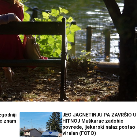
zgodniji
JEO JAGNETINJU PA ZAVRŠIO U
Ne znam
HITNOJ Muškarac zadobio
povrede, ljekarski nalaz postao
viralan (FOTO)