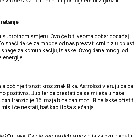
ite važne stvari i u nečemu pomognete bližnjima ili
kretanje
 u suprotnom smjeru. Ovo će biti veoma dobar događaj
 To znači da će za mnoge od nas prestati crni niz u oblasti
je i snage za komunikaciju, izlaske. Ovog dana mnogi od
e energije.
ja počinje tranzit kroz znak Bika. Astrolozi vjeruju da će
tno pozitivna. Jupiter će prestati da se miješa u naše
 dan tranzicije 16. maja biće dan moći. Biće lakše očistiti
 misli će nestati, baš kao i loša sjećanja.
vježđu Lava. Ovo je veoma dobra pozicija za ovu planetu.