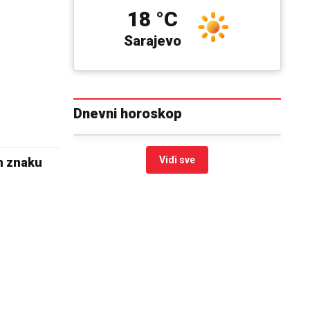
18 °C
Sarajevo
Dnevni horoskop
Vidi sve
om znaku