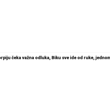
18 °C
Pale
rpiju čeka važna odluka, Biku sve ide od ruke, jedn