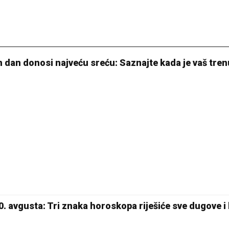
n dan donosi najveću sreću: Saznajte kada je vaš tre
0. avgusta: Tri znaka horoskopa riješiće sve dugove i 