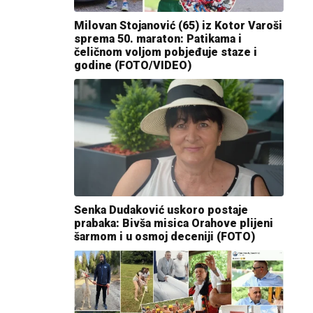
Milovan Stojanović (65) iz Kotor Varoši
sprema 50. maraton: Patikama i
čeličnom voljom pobjeđuje staze i
godine (FOTO/VIDEO)
Senka Dudaković uskoro postaje
prabaka: Bivša misica Orahove plijeni
šarmom i u osmoj deceniji (FOTO)