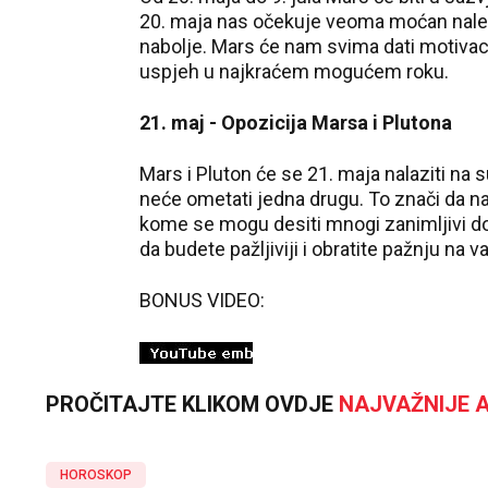
20. maja nas očekuje veoma moćan nalet 
nabolje. Mars će nam svima dati motivac
uspjeh u najkraćem mogućem roku.
21. maj - Opozicija Marsa i Plutona
Mars i Pluton će se 21. maja nalaziti na
neće ometati jedna drugu. To znači da 
kome se mogu desiti mnogi zanimljivi doga
da budete pažljiviji i obratite pažnju na v
BONUS VIDEO:
PROČITAJTE KLIKOM OVDJE
NAJVAŽNIJE A
HOROSKOP