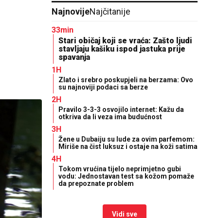
Najnovije
Najčitanije
33min
Stari običaj koji se vraća: Zašto ljudi
stavljaju kašiku ispod jastuka prije
spavanja
1H
Zlato i srebro poskupjeli na berzama: Ovo
su najnoviji podaci sa berze
2H
Pravilo 3-3-3 osvojilo internet: Kažu da
otkriva da li veza ima budućnost
3H
Žene u Dubaiju su lude za ovim parfemom:
Miriše na čist luksuz i ostaje na koži satima
4H
Tokom vrućina tijelo neprimjetno gubi
vodu: Jednostavan test sa kožom pomaže
da prepoznate problem
Vidi sve