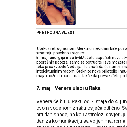
PRETHODNA VIJEST
Uprkos retrogradnom Merkuru, neki dani biće povol
smatraju posebno srećnim:
5. maj, energija niza 5-5
Možete započeti nove stvar
pogrešnih poteza, samo se potrudite i sve možete p
toka je sazvežđe Vodolija. To znači da će nam 6. 
intelektualnim radom. Steknite nove prijatelje i nauč
maja može da bude malo lakše da prevaziđete probl
7. maj - Venera ulazi u Raka
Venera će biti u Raku od 7. maja do 4. jun
ovom vodenom znaku osjeća odlično. Sam 
biti dan snage, na koji astrolozi savjetuj
dan za komunikaciju sa voljenima, romans