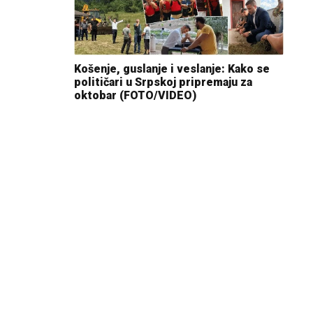
Košenje, guslanje i veslanje: Kako se
političari u Srpskoj pripremaju za
oktobar (FOTO/VIDEO)