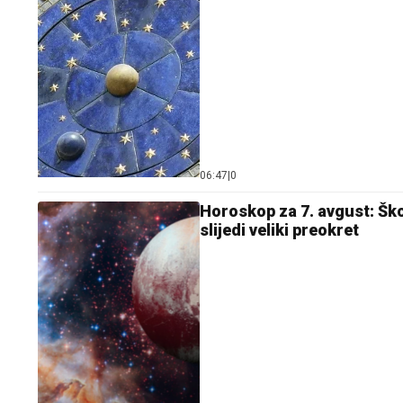
06:47
|
0
Horoskop za 7. avgust: Ško
slijedi veliki preokret