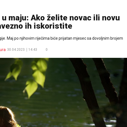
 u maju: Ako želite novac ili novu
avezno ih iskoristite
ije. Maj po njihovim riječima biće prijatan mjesec sa dovoljnim brojem
ura
30.04.2023.
14:43
0