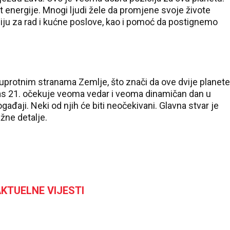
energije. Mnogi ljudi žele da promjene svoje živote
iju za rad i kućne poslove, kao i pomoć da postignemo
 suprotnim stranama Zemlje, što znači da ove dvije planete
nas 21. očekuje veoma vedar i veoma dinamičan dan u
đaji. Neki od njih će biti neočekivani. Glavna stvar je
ažne detalje.
KTUELNE VIJESTI