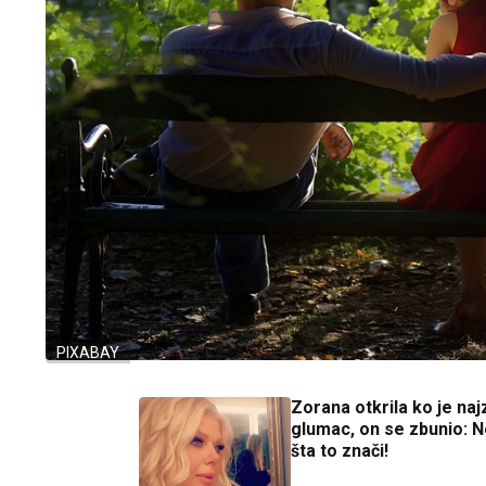
PIXABAY
Zorana otkrila ko je naj
glumac, on se zbunio: 
šta to znači!