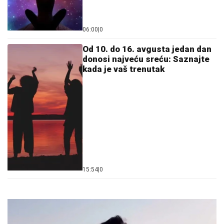
06:00
|
0
Od 10. do 16. avgusta jedan dan
donosi najveću sreću: Saznajte
kada je vaš trenutak
15:54
|
0