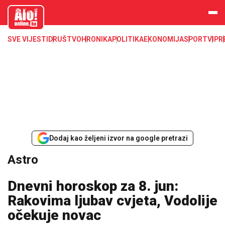
aloonline.b
a
SVE VIJESTI
DRUŠTVO
HRONIKA
POLITIKA
EKONOMIJA
SPORT
VIP
R
Dodaj kao željeni izvor na google pretrazi
Astro
Dnevni horoskop za 8. jun:
Rakovima ljubav cvjeta, Vodolije
očekuje novac