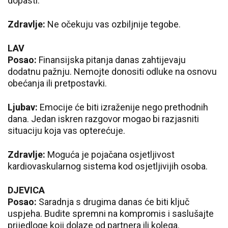
dopasti.
Zdravlje:
Ne očekuju vas ozbiljnije tegobe.
LAV
Posao:
Finansijska pitanja danas zahtijevaju
dodatnu pažnju. Nemojte donositi odluke na osnovu
obećanja ili pretpostavki.
Ljubav:
Emocije će biti izraženije nego prethodnih
dana. Jedan iskren razgovor mogao bi razjasniti
situaciju koja vas opterećuje.
Zdravlje:
Moguća je pojačana osjetljivost
kardiovaskularnog sistema kod osjetljivijih osoba.
DJEVICA
Posao:
Saradnja s drugima danas će biti ključ
uspjeha. Budite spremni na kompromis i saslušajte
prijedloge koji dolaze od partnera ili kolega.