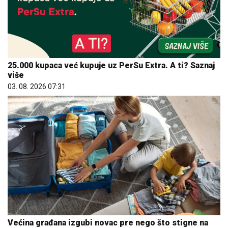
25.000 kupaca već kupuje uz PerSu Extra. A ti? Saznaj
više
03. 08. 2026 07:31
Većina građana izgubi novac pre nego što stigne na