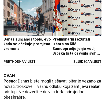
Danas sunčano i toplo, evo
Preliminarni rezultati
kada se očekuje promjena
izbora na KiM:
vremena
Samoopredjeljenje vodi,
Srpska lista osvojila svih 10
srpskih mandata
PRETHODNA VIJEST
SLJEDEĆA VIJEST
OVAN
Posao:
Danas biste mogli rješavati pitanje vezano za
novac, troškove ili važnu odluku koja zahtijeva realan
pristup. Ne dozvolite da vas tuđe primjedbe
obeshrabre.