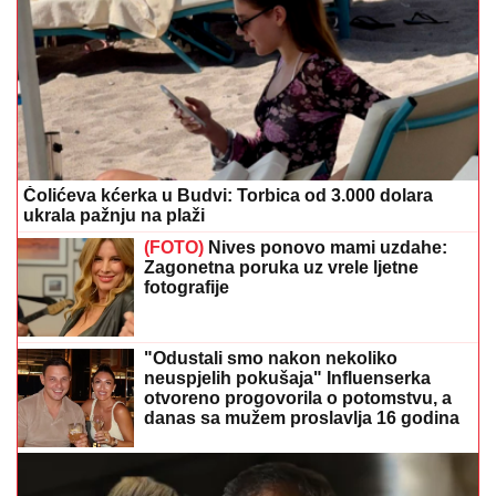
Čolićeva kćerka u Budvi: Torbica od 3.000 dolara
ukrala pažnju na plaži
(FOTO)
Nives ponovo mami uzdahe:
Zagonetna poruka uz vrele ljetne
fotografije
"Odustali smo nakon nekoliko
neuspjelih pokušaja" Influenserka
otvoreno progovorila o potomstvu, a
danas sa mužem proslavlja 16 godina
braka