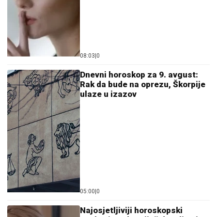
08:03
|
0
Dnevni horoskop za 9. avgust:
Rak da bude na oprezu, Škorpije
ulaze u izazov
05:00
|
0
Najosjetljiviji horoskopski