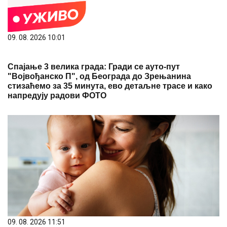
09. 08. 2026 10:01
Спајање 3 велика града: Гради се ауто-пут
"Војвођанско П", од Београда до Зрењанина
стизаћемо за 35 минута, ево детаљне трасе и како
напредују радови ФОТО
09. 08. 2026 11:51