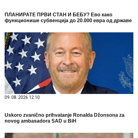
ПЛАНИРАТЕ ПРВИ СТАН И БЕБУ? Ево како
функционише субвенција до 20.000 евра од државе
09. 08. 2026 12:10
Uskoro zvanično prihvatanje Ronalda Džonsona za
novog ambasadora SAD u BiH