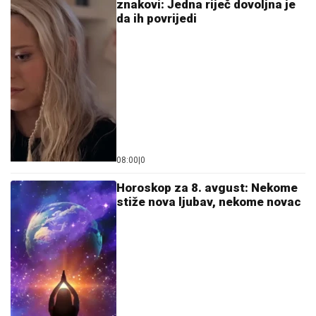
znakovi: Jedna riječ dovoljna je
da ih povrijedi
08:00
|
0
Horoskop za 8. avgust: Nekome
stiže nova ljubav, nekome novac