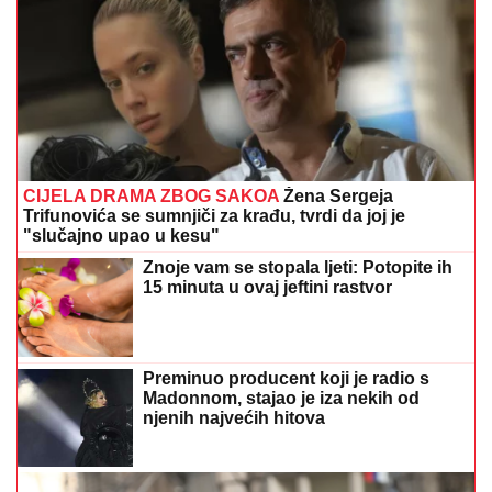
CIJELA DRAMA ZBOG SAKOA
Žena Sergeja
Trifunovića se sumnjiči za krađu, tvrdi da joj je
"slučajno upao u kesu"
Znoje vam se stopala ljeti: Potopite ih
15 minuta u ovaj jeftini rastvor
Preminuo producent koji je radio s
Madonnom, stajao je iza nekih od
njenih najvećih hitova