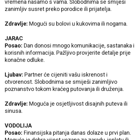
vremena nasamo s vama. Slobodnima se smiješi
zanimljiv susret preko porodice ili prijatelja.
Zdravlje:
Mogući su bolovi u kukovima ili nogama.
JARAC
Posao:
Dan donosi mnogo komunikacije, sastanaka i
korisnih informacija. Pažljivo provjerite detalje prije
konačne odluke.
Ljubav:
Partner će cijeniti vašu iskrenost i
otvorenost. Slobodnima se smiješi zanimljivo
poznanstvo tokom kraćeg putovanja ili druženja.
Zdravlje:
Moguća je osjetljivost disajnih puteva ili
sinusa.
VODOLIJA
Posao:
Finansijska pitanja danas dolaze u prvi plan.
Moguća je dobra vijest vezana za zaradu, isplatu ili