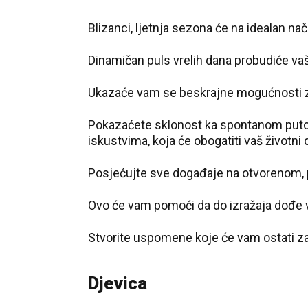
Blizanci, ljetnja sezona će na idealan nač
Dinamičan puls vrelih dana probudiće vaš
Ukazaće vam se beskrajne mogućnosti za 
Pokazaćete sklonost ka spontanom putova
iskustvima, koja će obogatiti vaš životni 
Posjećujte sve događaje na otvorenom, po
Ovo će vam pomoći da do izražaja dođe v
Stvorite uspomene koje će vam ostati za c
D‌jevica