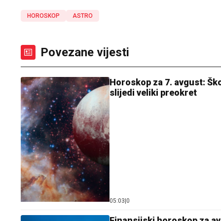
HOROSKOP
ASTRO
Povezane vijesti
Horoskop za 7. avgust: Ško
slijedi veliki preokret
05:03
|
0
Finansijski horoskop za av