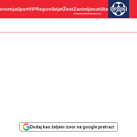
onomija
Sport
VIP
Region
Svijet
Život
Zanimljivosti
Stav
SP2026
Dodaj kao željeni izvor na google pretrazi