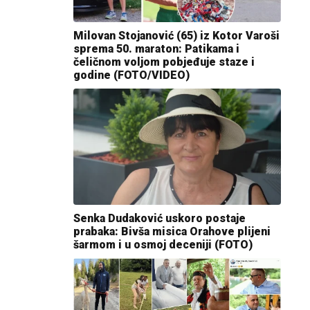
Milovan Stojanović (65) iz Kotor Varoši
sprema 50. maraton: Patikama i
čeličnom voljom pobjeđuje staze i
godine (FOTO/VIDEO)
Senka Dudaković uskoro postaje
prabaka: Bivša misica Orahove plijeni
šarmom i u osmoj deceniji (FOTO)