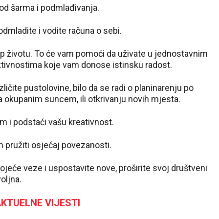
riod šarma i podmlađivanja.
podmladite i vodite računa o sebi.
tup životu. To će vam pomoći da uživate u jednostavnim
ktivnostima koje vam donose istinsku radost.
ličite pustolovine, bilo da se radi o planinarenju po
a okupanim suncem, ili otkrivanju novih mjesta.
m i podstaći vašu kreativnost.
m pružiti osjećaj povezanosti.
ojeće veze i uspostavite nove, proširite svoj društveni
oljna.
KTUELNE VIJESTI