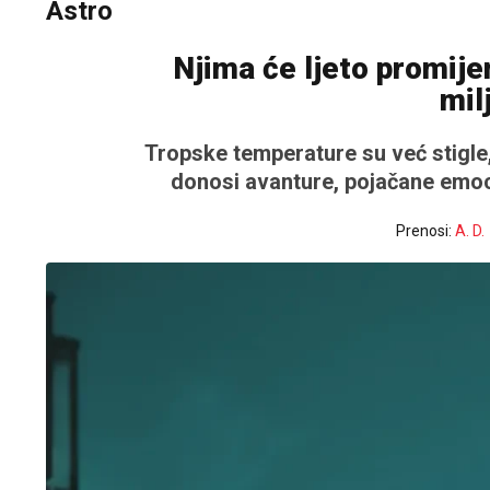
Astro
Njima će ljeto promijen
mil
Tropske temperature su već stigle,
donosi avanture, pojačane emocije 
Prenosi:
A. D.