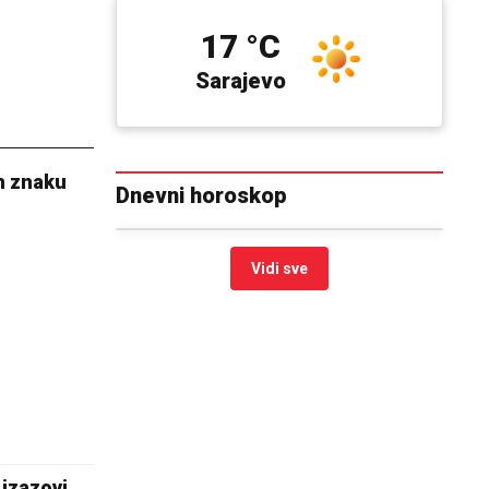
17 °C
Sarajevo
om znaku
Dnevni horoskop
Vidi sve
 izazovi