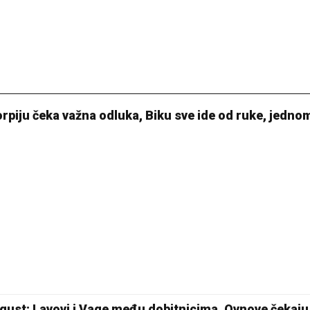
18 °C
Pale
rpiju čeka važna odluka, Biku sve ide od ruke, jedn
gust: Lavovi i Vage među dobitnicima, Ovnove čekaju