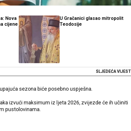
-a: Nova
U Gračanici glasao mitropolit
na cijene
Teodosije
SLJEDEĆA VIJEST
upajuća sezona biće posebno uspješna.
jaka izvući maksimum iz ljeta 2026, zvijezde će ih učiniti
im pustolovinama.