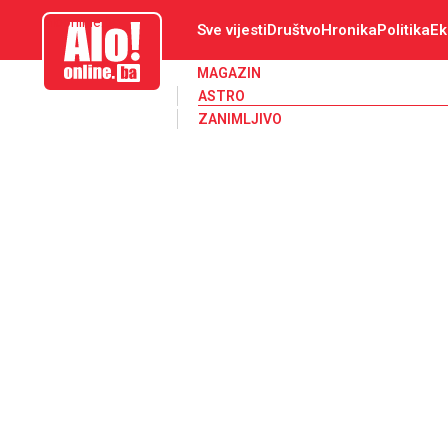
aloonline.ba
Sve vijesti
Društvo
Hronika
Politika
Ek
MAGAZIN
ASTRO
ZANIMLJIVO