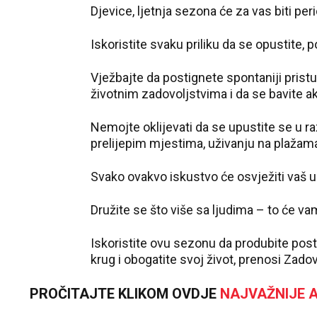
D‌jevice, ljetnja sezona će za vas biti pe
Iskoristite svaku priliku da se opustite, 
Vježbajte da postignete spontaniji pris
životnim zadovoljstvima i da se bavite a
Nemojte oklijevati da se upustite se u raz
prelijepim mjestima, uživanju na plažam
Svako ovakvo iskustvo će osvježiti vaš u
Družite se što više sa ljudima – to će va
Iskoristite ovu sezonu da produbite post
krug i obogatite svoj život, prenosi Zadov
PROČITAJTE KLIKOM OVDJE
NAJVAŽNIJE A