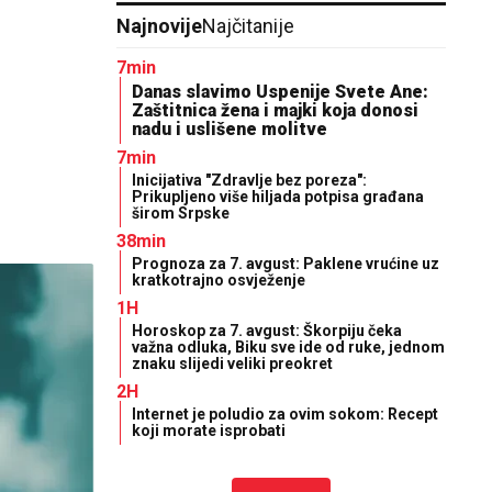
Najnovije
Najčitanije
7min
Danas slavimo Uspenije Svete Ane:
Zaštitnica žena i majki koja donosi
nadu i uslišene molitve
7min
Inicijativa "Zdravlje bez poreza":
Prikupljeno više hiljada potpisa građana
širom Srpske
38min
Prognoza za 7. avgust: Paklene vrućine uz
kratkotrajno osvježenje
1H
Horoskop za 7. avgust: Škorpiju čeka
važna odluka, Biku sve ide od ruke, jednom
znaku slijedi veliki preokret
2H
Internet je poludio za ovim sokom: Recept
koji morate isprobati