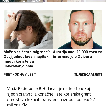
Foto: Centralna banka BiH
Muče vas česte migrene?
Austrija nudi 20.000 evra za
Ovaj jednostavan napitak
informacije o Zviceru
mnogi koriste za
ublažavanje bola
PRETHODNA VIJEST
SLJEDEĆA VIJEST
Vlada Federacije BiH danas je na telefonskoj
sjednici utvrdila konačne liste korisnika grant
sredstava tekućih transfera u iznosu od oko 22
miliona KM.