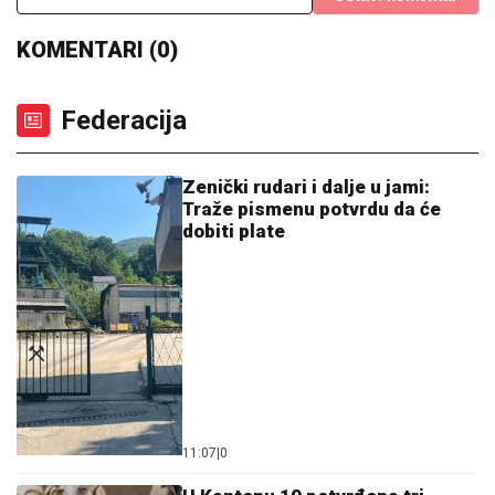
KOMENTARI (0)
Federacija
Zenički rudari i dalje u jami:
Traže pismenu potvrdu da će
dobiti plate
11:07
|
0