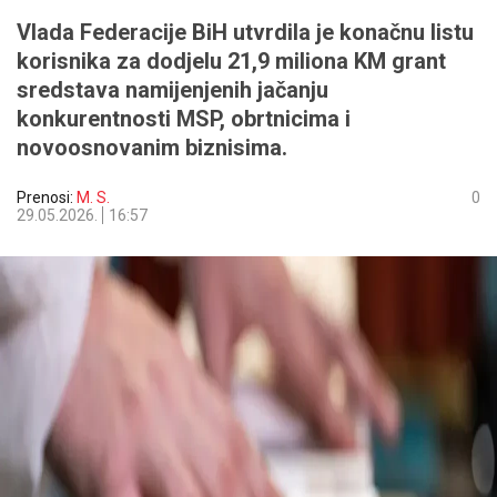
Vlada Federacije BiH utvrdila je konačnu listu
korisnika za dodjelu 21,9 miliona KM grant
sredstava namijenjenih jačanju
konkurentnosti MSP, obrtnicima i
novoosnovanim biznisima.
Prenosi:
M. S.
0
29.05.2026.
16:57