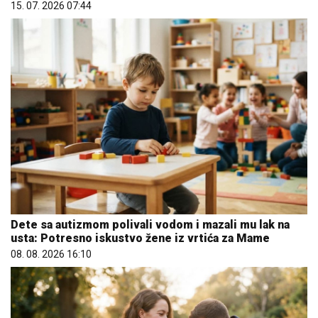
15. 07. 2026 07:44
Dete sa autizmom polivali vodom i mazali mu lak na
usta: Potresno iskustvo žene iz vrtića za Mame
08. 08. 2026 16:10