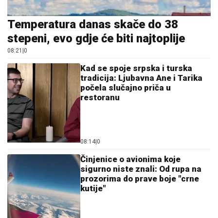
Temperatura danas skače do 38
stepeni, evo gdje će biti najtoplije
08:21
|
0
Kad se spoje srpska i turska
tradicija: Ljubavna Ane i Tarika
počela slučajno priča u
restoranu
08:14
|
0
Činjenice o avionima koje
sigurno niste znali: Od rupa na
prozorima do prave boje "crne
kutije"