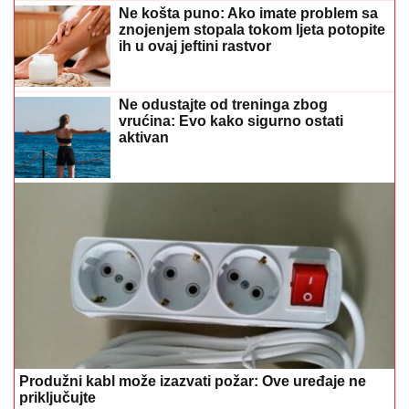
Ne košta puno: Ako imate problem sa
znojenjem stopala tokom ljeta potopite
ih u ovaj jeftini rastvor
Ne odustajte od treninga zbog
vrućina: Evo kako sigurno ostati
aktivan
Produžni kabl može izazvati požar: Ove uređaje ne
priključujte