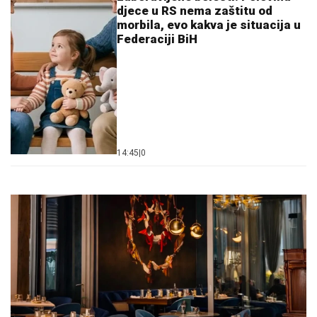
djece u RS nema zaštitu od
morbila, evo kakva je situacija u
Federaciji BiH
14:45
|
0