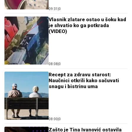
09:31
|
0
Vlasnik zlatare ostao u šoku kad
je shvatio ko ga potkrada
(VIDEO)
08:08
|
0
Recept za zdravu starost:
Naučnici otkrili kako sačuvati
snagu i bistrinu uma
08:00
|
0
Zašto je Tina Ivanović ostavila