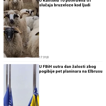
U Kantonu 10 potvrđena tri
slučaja bruzeloze kod ljudi
17:31
|
0
U FBiH sutra dan žalosti zbog
pogibije pet planinara na Elbrusu