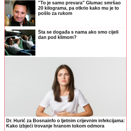
"To je samo prevara" Glumac smršao
20 kilograma, pa otkrio kako mu je to
pošlo za rukom
Šta se događa s nama ako smo cijeli
dan pod klimom?
Dr. Hurić za Bosnainfo o ljetnim crijevnim infekcijama:
Kako izbjeći trovanje hranom tokom odmora