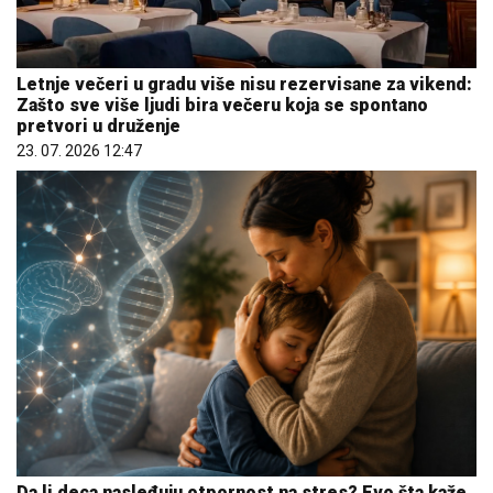
Letnje večeri u gradu više nisu rezervisane za vikend:
Zašto sve više ljudi bira večeru koja se spontano
pretvori u druženje
23. 07. 2026 12:47
Da li deca nasleđuju otpornost na stres? Evo šta kaže