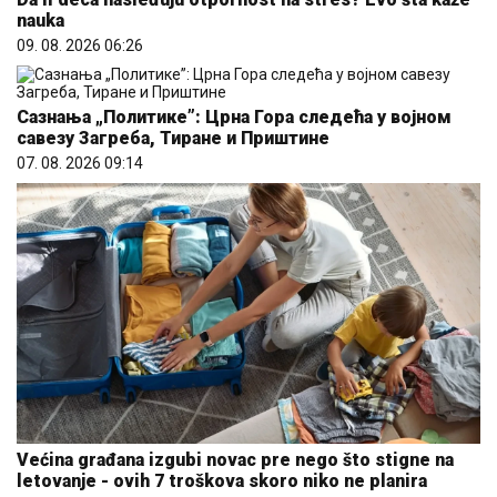
nauka
09. 08. 2026 06:26
Сазнања „Политике”: Црна Гора следећа у војном
савезу Загреба, Тиране и Приштине
07. 08. 2026 09:14
Većina građana izgubi novac pre nego što stigne na
letovanje - ovih 7 troškova skoro niko ne planira