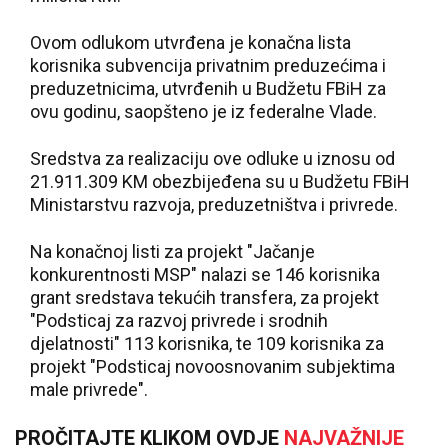
Ovom odlukom utvrđena je konačna lista
korisnika subvencija privatnim preduzećima i
preduzetnicima, utvrđenih u Budžetu FBiH za
ovu godinu, saopšteno je iz federalne Vlade.
Sredstva za realizaciju ove odluke u iznosu od
21.911.309 KM obezbijeđena su u Budžetu FBiH
Ministarstvu razvoja, preduzetništva i privrede.
Na konačnoj listi za projekt "Jačanje
konkurentnosti MSP" nalazi se 146 korisnika
grant sredstava tekućih transfera, za projekt
"Podsticaj za razvoj privrede i srodnih
djelatnosti" 113 korisnika, te 109 korisnika za
projekt "Podsticaj novoosnovanim subjektima
male privrede".
PROČITAJTE KLIKOM OVDJE
NAJVAŽNIJE