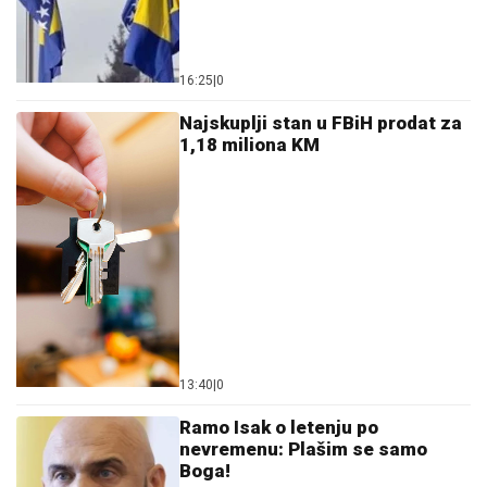
16:25
|
0
Najskuplji stan u FBiH prodat za
1,18 miliona KM
13:40
|
0
Ramo Isak o letenju po
nevremenu: Plašim se samo
Boga!