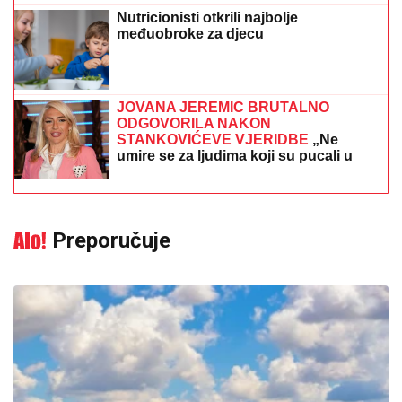
Nutricionisti otkrili najbolje
međuobroke za djecu
JOVANA JEREMIĆ BRUTALNO
ODGOVORILA NAKON
STANKOVIĆEVE VJERIDBE
„Ne
umire se za ljudima koji su pucali u
tebe“
Preporučuje