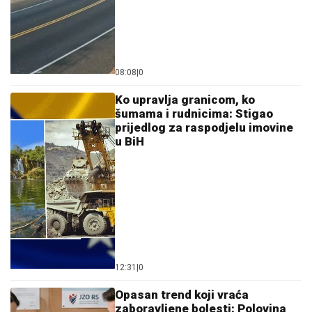
08:08
|
0
Ko upravlja granicom, ko
šumama i rudnicima: Stigao
prijedlog za raspodjelu imovine
u BiH
12:31
|
0
Opasan trend koji vraća
zaboravljene bolesti: Polovina