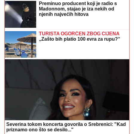
Preminuo producent koji je radio s
Madonnom, stajao je iza nekih od
njenih najvećih hitova
TURISTA OGORČEN ZBOG CIJENA
„Zašto bih platio 100 evra za rupu?“
Severina tokom koncerta govorila o Srebrenici: "Kad
priznamo ono što se desilo..."