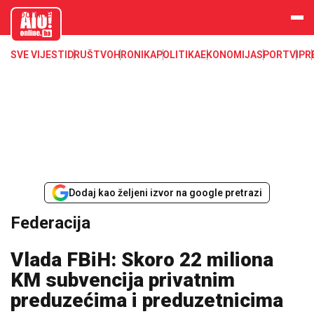
aloonline.b
a
SVE VIJESTI
DRUŠTVO
HRONIKA
POLITIKA
EKONOMIJA
SPORT
VIP
R
Dodaj kao željeni izvor na google pretrazi
Federacija
Vlada FBiH: Skoro 22 miliona
KM subvencija privatnim
preduzećima i preduzetnicima