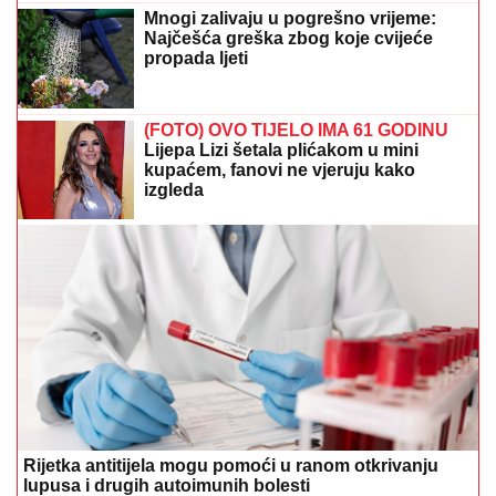
Mnogi zalivaju u pogrešno vrijeme:
Najčešća greška zbog koje cvijeće
propada ljeti
(FOTO) OVO TIJELO IMA 61 GODINU
Lijepa Lizi šetala plićakom u mini
kupaćem, fanovi ne vjeruju kako
izgleda
Rijetka antitijela mogu pomoći u ranom otkrivanju
lupusa i drugih autoimunih bolesti