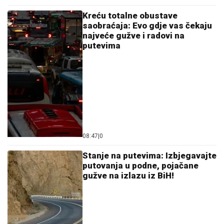
Kreću totalne obustave
saobraćaja: Evo gdje vas čekaju
najveće gužve i radovi na
putevima
08:47
|
0
Stanje na putevima: Izbjegavajte
putovanja u podne, pojačane
gužve na izlazu iz BiH!