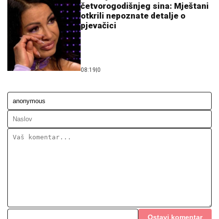
četvorogodišnjeg sina: Mještani
otkrili nepoznate detalje o
pjevačici
08:19
|
0
Ostavi komentar