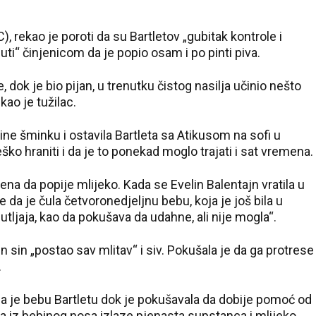
), rekao je poroti da su Bartletov „gubitak kontrole i
uti“ činjenicom da je popio osam i po pinti piva.
 dok je bio pijan, u trenutku čistog nasilja učinio nešto
kao je tužilac.
ine šminku i ostavila Bartleta sa Atikusom na sofi u
eško hraniti i da je to ponekad moglo trajati i sat vremena.
mena da popije mlijeko. Kada se Evelin Balentajn vratila u
e da je čula četvoronedjeljnu bebu, koja je još bila u
gutljaja, kao da pokušava da udahne, ali nije mogla“.
en sin „postao sav mlitav“ i siv. Pokušala je da ga protrese
.
ratila je bebu Bartletu dok je pokušavala da dobije pomoć od
da iz bebinog nosa izlaze pjenasta supstanca i mlijeko.