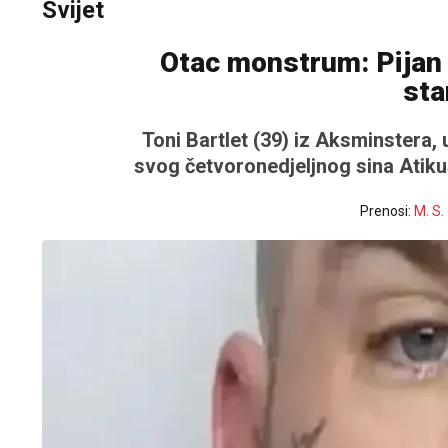
Svijet
Otac monstrum: Pijan "
sta
Toni Bartlet (39) iz Aksminstera, 
svog četvoronedjeljnog sina Atiku
Prenosi:
M. S.