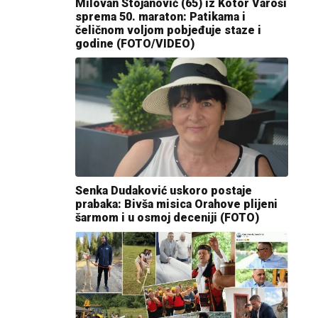
Milovan Stojanović (65) iz Kotor Varoši
sprema 50. maraton: Patikama i
čeličnom voljom pobjeđuje staze i
godine (FOTO/VIDEO)
Senka Dudaković uskoro postaje
prabaka: Bivša misica Orahove plijeni
šarmom i u osmoj deceniji (FOTO)