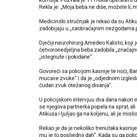
Rekla je: „Moja beba ne diše, možete li, m
Medicinski stručnjak je rekao da su Ati
zadobijaju u „saobraćajnim nezgodama pri
Dječiji neurohirurg Amedeo Kalisto, koji 
četvoronedjeljna beba zadobila „značajnu
„istegnute i pokidane“.
Govoreći sa policijom kasnije te noći, Ba
mucave zvuke“ i da je „odjednom izgledao
čudan zvuk otežanog disanja“.
U policijskom intervjuu dva dana nakon in
se njegova partnerka popela na sprat, ali d
Atikusa i ljuljao ga na koljenu, ali je misl
Rekao je da je nekoliko trenutaka kasnije
mu je to posljednji dah“. Kada su ga polica