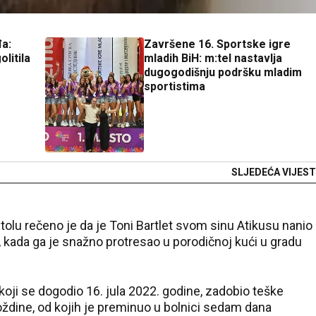
đa:
Završene 16. Sportske igre
litila
mladih BiH: m:tel nastavlja
dugogodišnju podršku mladim
sportistima
SLJEDEĆA VIJEST
lu rečeno je da je Toni Bartlet svom sinu Atikusu nanio
, kada ga je snažno protresao u porodičnoj kući u gradu
koji se dogodio 16. jula 2022. godine, zadobio teške
dine, od kojih je preminuo u bolnici sedam dana