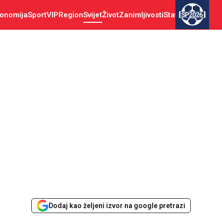
onomija
Sport
VIP
Region
Svijet
Život
Zanimljivosti
Stav
SP2026
Dodaj kao željeni izvor na google pretrazi