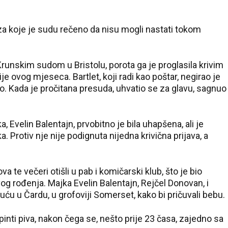
 za koje je sudu rečeno da nisu mogli nastati tokom
unskim sudom u Bristolu, porota ga je proglasila krivim
je ovog mjeseca. Bartlet, koji radi kao poštar, negirao je
vo. Kada je pročitana presuda, uhvatio se za glavu, sagnuo
 Evelin Balentajn, prvobitno je bila uhapšena, ali je
 Protiv nje nije podignuta nijedna krivična prijava, a
va te večeri otišli u pab i komičarski klub, što je bio
vog rođenja. Majka Evelin Balentajn, Rejčel Donovan, i
ću u Čardu, u grofoviji Somerset, kako bi pričuvali bebu.
pinti piva, nakon čega se, nešto prije 23 časa, zajedno sa