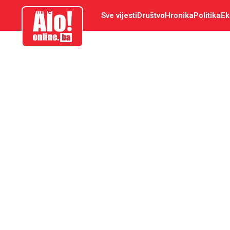
aloonline.ba
Sve vijesti
Društvo
Hronika
Politika
Ek