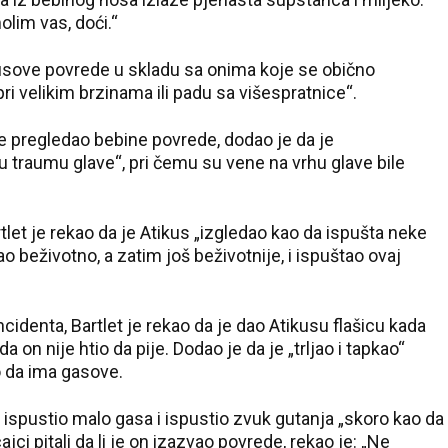
olim vas, doći.“
kusove povrede u skladu sa onima koje se obično
 velikim brzinama ili padu sa višespratnice“.
je pregledao bebine povrede, dodao je da je
 traumu glave“, pri čemu su vene na vrhu glave bile
rtlet je rekao da je Atikus „izgledao kao da ispušta neke
 beživotno, a zatim još beživotnije, i ispuštao ovaj
cidenta, Bartlet je rekao da je dao Atikusu flašicu kada
a on nije htio da pije. Dodao je da je „trljao i tapkao“
io da ima gasove.
 ispustio malo gasa i ispustio zvuk gutanja „skoro kao da
21 °C
jci pitali da li je on izazvao povrede, rekao je: „Ne