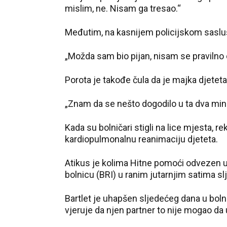
mislim, ne. Nisam ga tresao.“
Međutim, na kasnijem policijskom sasluša
„Možda sam bio pijan, nisam se praviln
Porota je takođe čula da je majka djeteta
„Znam da se nešto dogodilo u ta dva minu
Kada su bolničari stigli na lice mjesta, rek
kardiopulmonalnu reanimaciju djeteta.
Atikus je kolima Hitne pomoći odvezen u
bolnicu (BRI) u ranim jutarnjim satima s
Bartlet je uhapšen sljedećeg dana u boln
vjeruje da njen partner to nije mogao da 