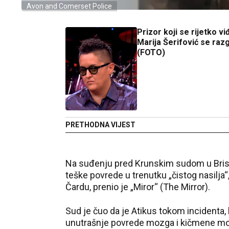
Avon and Comerset Police
Prizor koji se rijetko vi
Marija Šerifović se razgo
(FOTO)
PRETHODNA VIJEST
Na suđenju pred Krunskim sudom u Bristo
teške povrede u trenutku „čistog nasilja“
Čardu, prenio je „Miror“ (The Mirror).
Sud je čuo da je Atikus tokom incidenta, 
unutrašnje povrede mozga i kičmene mož