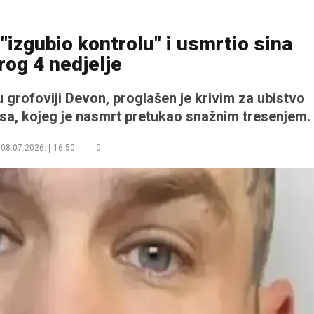
izgubio kontrolu" i usmrtio sina
rog 4 nedjelje
u grofoviji Devon, proglašen je krivim za ubistvo
sa, kojeg je nasmrt pretukao snažnim tresenjem.
08.07.2026.
16:50
0