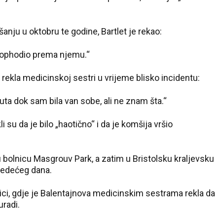
Pale
nju u oktobru te godine, Bartlet je rekao:
o ophodio prema njemu.“
 rekla medicinskoj sestri u vrijeme blisko incidentu:
ta dok sam bila van sobe, ali ne znam šta.“
li su da je bilo „haotično“ i da je komšija vršio
 bolnicu Masgrouv Park, a zatim u Bristolsku kraljevsku
ljedećeg dana.
ici, gdje je Balentajnova medicinskim sestrama rekla da
uradi.