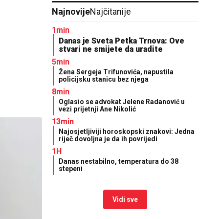
Najnovije
Najčitanije
1min
Danas je Sveta Petka Trnova: Ove
stvari ne smijete da uradite
5min
Žena Sergeja Trifunovića, napustila
policijsku stanicu bez njega
8min
Oglasio se advokat Jelene Radanović u
vezi prijetnji Ane Nikolić
13min
Najosjetljiviji horoskopski znakovi: Jedna
riječ dovoljna je da ih povrijedi
1H
Danas nestabilno, temperatura do 38
stepeni
Vidi sve