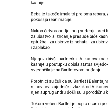
kasnije.
Beba je takođe imala tri preloma rebara,
pokušaja reanimacije.
Nakon četvoronedjeljnog suđenja pred Kr
za ubistvo, a izricanje presude biće kasni
optužbe i za ubistvo iz nehata i za ubist
i zaplakao.
Njegova bivša partnerka i Atikusova majka,
kasnije u postupku dobila status svjedoka.
svjedočila je na Bartletovom suđenju.
Porotnici su čuli da su Bartlet i Balentajno
njihov prvi zajednički izlazak od Atikuso
njen suprug Endru došli su u porodičnu ku
Tokom večeri, Bartlet je popio osam i po 