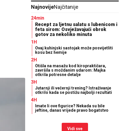
Najnovije
Najčitanije
24min
Recept za ljetnu salatu s lubenicom i
feta sirom: Osvježavajući obrok
gotov za nekoliko minuta
1H
Ovaj kuhinjski sastojak može posvijetliti
kosu bez hemije
2H
Otišla na masažu kod kiropraktičara,
završila s moždanim udarom: Majka
otkrila potresne detalje
3H
Jutarnji ili večernji trening? Istraživanje
otkrilo kada se postižu najbolji rezultati
4H
Imate li ove figurice? Nekada su bile
jeftine, danas vrijede pravo bogatstvo
Vidi sve