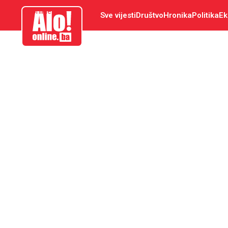
aloonline.ba
Sve vijesti
Društvo
Hronika
Politika
Ek