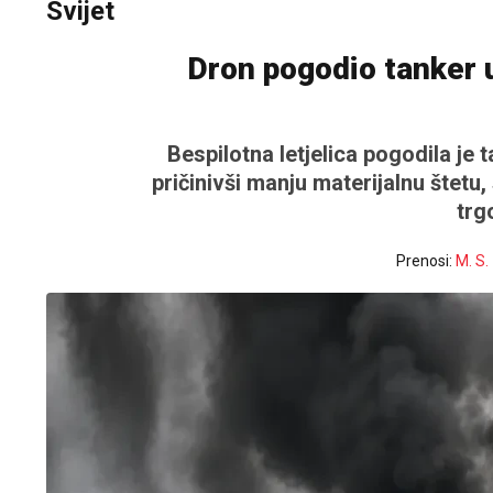
Svijet
Dron pogodio tanker
Bespilotna letjelica pogodila 
pričinivši manju materijalnu štetu
trg
Prenosi:
M. S.