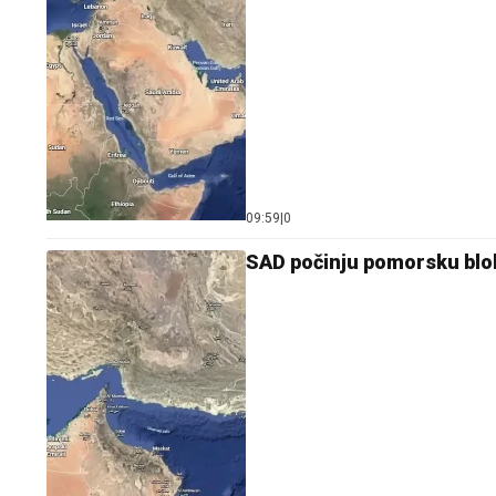
09:59
|
0
SAD počinju pomorsku blok