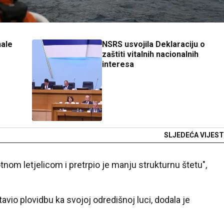
nale
NSRS usvojila Deklaraciju o
zaštiti vitalnih nacionalnih
interesa
SLJEDEĆA VIJEST
om letjelicom i pretrpio je manju strukturnu štetu",
avio plovidbu ka svojoj odredišnoj luci, dodala je