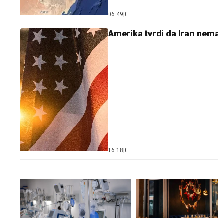
06:49
|
0
Amerika tvrdi da Iran ne
16:18
|
0