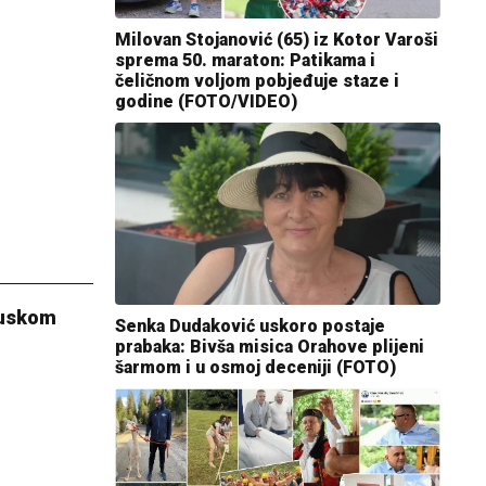
Milovan Stojanović (65) iz Kotor Varoši
sprema 50. maraton: Patikama i
čeličnom voljom pobjeđuje staze i
godine (FOTO/VIDEO)
muskom
Senka Dudaković uskoro postaje
prabaka: Bivša misica Orahove plijeni
šarmom i u osmoj deceniji (FOTO)