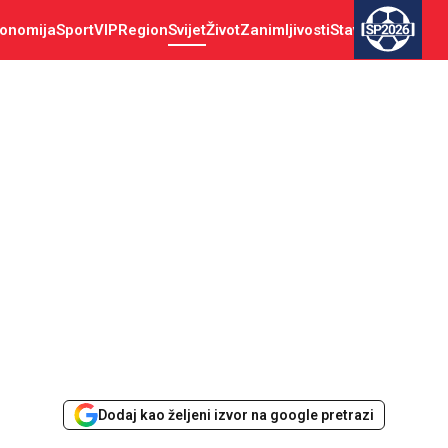
onomija
Sport
VIP
Region
Svijet
Život
Zanimljivosti
Stav
SP2026
Dodaj kao željeni izvor na google pretrazi