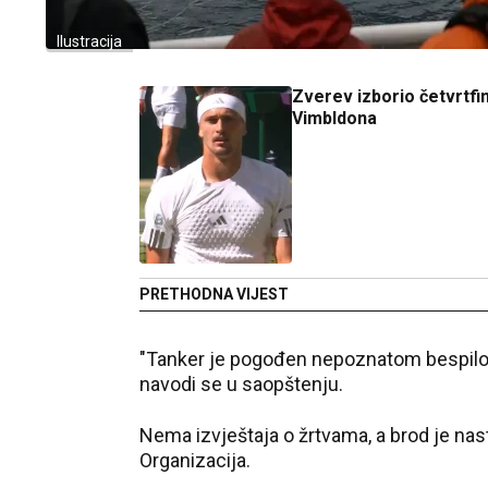
Ilustracija
Zverev izborio četvrtfi
Vimbldona
PRETHODNA VIJEST
"Tanker je pogođen nepoznatom bespilotn
navodi se u saopštenju.
Nema izvještaja o žrtvama, a brod je nast
Organizacija.