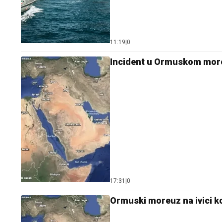
11:19
|
0
Incident u Ormuskom more
17:31
|
0
Ormuski moreuz na ivici k