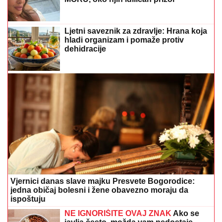
Ljetni saveznik za zdravlje: Hrana koja
hladi organizam i pomaže protiv
dehidracije
Vjernici danas slave majku Presvete Bogorodice:
jedna običaj bolesni i žene obavezno moraju da
ispoštuju
NE IGNORIŠITE OVAJ ZNAK
Ako se