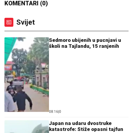
KOMENTARI (0)
Svijet
Sedmoro ubijenih u pucnjavi u
školi na Tajlandu, 15 ranjenih
08:16
|
0
Japan na udaru dvostruke
katastrofe: Stiže opasni tajfun