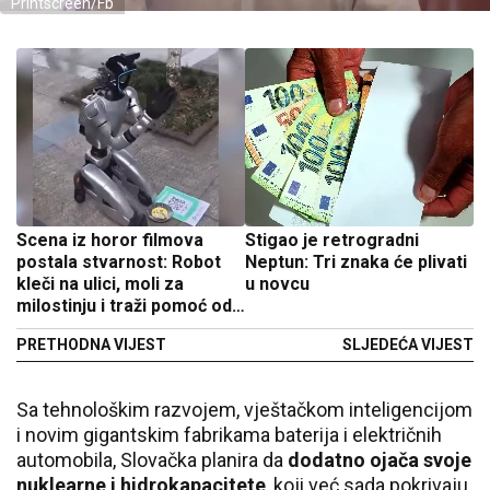
Printscreen/Fb
Scena iz horor filmova
Stigao je retrogradni
postala stvarnost: Robot
Neptun: Tri znaka će plivati
kleči na ulici, moli za
u novcu
milostinju i traži pomoć od
prolaznika
PRETHODNA VIJEST
SLJEDEĆA VIJEST
Sa tehnološkim razvojem, vještačkom inteligencijom
i novim gigantskim fabrikama baterija i električnih
automobila, Slovačka planira da
dodatno ojača svoje
nuklearne i hidrokapacitete
, koji već sada pokrivaju