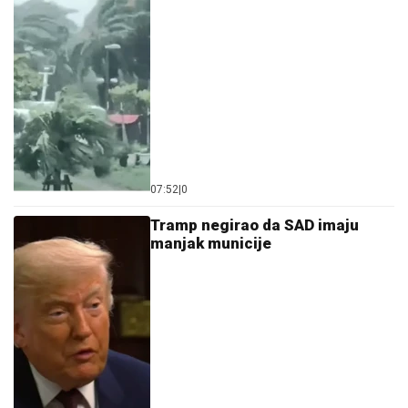
07:52
|
0
Tramp negirao da SAD imaju
manjak municije