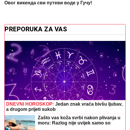
Овог викенда сви путеви воде у Гучу!
PREPORUKA ZA VAS
DNEVNI HOROSKOP:
Jedan znak vraća bivšu ljubav,
a drugom prijeti sukob
Zašto vas koža svrbi nakon plivanja u
moru: Razlog nije uvijek samo so