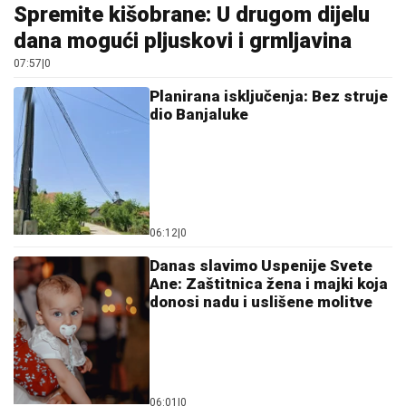
Spremite kišobrane: U drugom dijelu
dana mogući pljuskovi i grmljavina
07:57
|
0
Planirana isključenja: Bez struje
dio Banjaluke
06:12
|
0
Danas slavimo Uspenije Svete
Ane: Zaštitnica žena i majki koja
donosi nadu i uslišene molitve
06:01
|
0