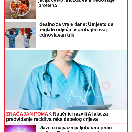
javlja često, možda vam nedostaje
proteina
Idealno za vrele dane: Umjesto da
peglate odjeću, isprobajte ovaj
jednostavan trik
ZNAČAJAN POMAK
Naučnici razvili AI alat za
predviđanje recidiva raka debelog crijeva
Ulaze u najvažniju ljubavnu priču