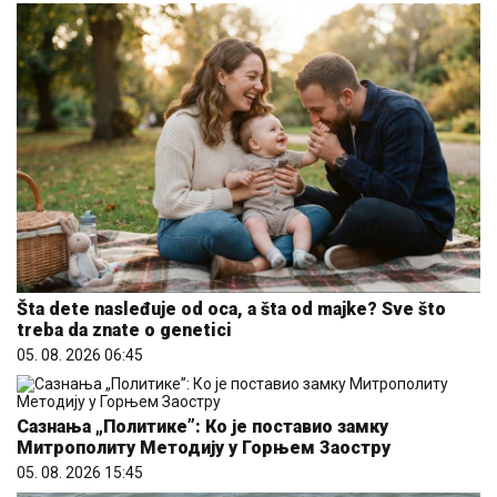
Šta dete nasleđuje od oca, a šta od majke? Sve što
treba da znate o genetici
05. 08. 2026 06:45
Сазнања „Политике”: Ко је поставио замку
Митрополиту Методију у Горњем Заостру
05. 08. 2026 15:45