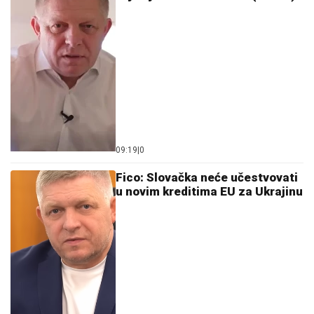
09:19
|
0
Fico: Slovačka neće učestvovati
u novim kreditima EU za Ukrajinu