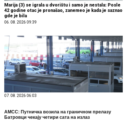
Marija (3) se igrala u dvorištu i samo je nestala: Posle
42 godine otac je pronašao, zanemeo je kada je saznao
gde je bila
06. 08. 2026 09:39
07. 08. 2026 06:03
АМСС: Путничка возила на граничном прелазу
Батровци чекају четири сата на излаз