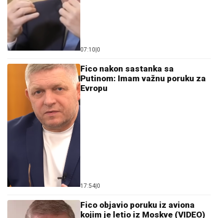
07:10
|
0
Fico nakon sastanka sa
Putinom: Imam važnu poruku za
Evropu
17:54
|
0
Fico objavio poruku iz aviona
kojim je letio iz Moskve (VIDEO)