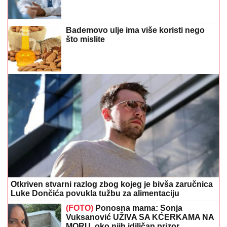
Bademovo ulje ima više koristi nego
što mislite
Otkriven stvarni razlog zbog kojeg je bivša zaručnica
Luke Dončića povukla tužbu za alimentaciju
(FOTO)
Ponosna mama: Sonja
Vuksanović UŽIVA SA KĆERKAMA NA
MORU, oko njih idiličan prizor