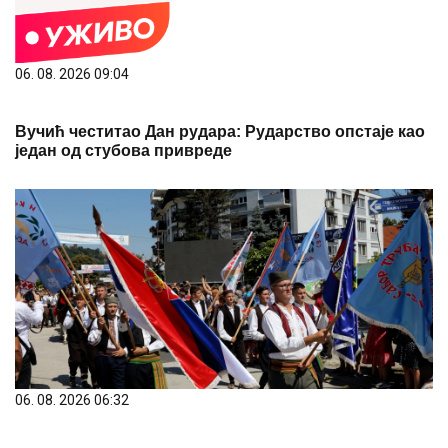
06. 08. 2026 09:04
Вучић честитао Дан рудара: Рударство опстаје као
један од стубова привреде
06. 08. 2026 06:32