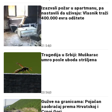
Izazvali požar u apartmanu, pa
nastavili da uživaju: Vlasnik traži
400.000 evra odštete
21:54
|
0
Tragedija u Srbiji: Muškarac
umro posle uboda stršljena
20:56
|
0
Gužve na granicama: Pojačan
saobraćaj prema Hrvatskoj i
Crnoj Gori