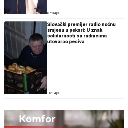
07:34
|
0
Slovački premijer radio noćnu
smjenu u pekari: U znak
solidarnosti sa radnicima
utovarao peciva
10:14
|
0