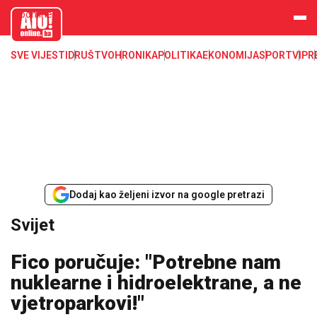
aloonline.b
a
SVE VIJESTI
DRUŠTVO
HRONIKA
POLITIKA
EKONOMIJA
SPORT
VIP
R
Dodaj kao željeni izvor na google pretrazi
Svijet
Fico poručuje: "Potrebne nam
nuklearne i hidroelektrane, a ne
vjetroparkovi!"