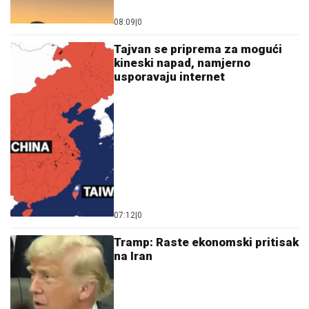
08:09
|
0
Tajvan se priprema za mogući
kineski napad, namjerno
usporavaju internet
07:12
|
0
Tramp: Raste ekonomski pritisak
na Iran