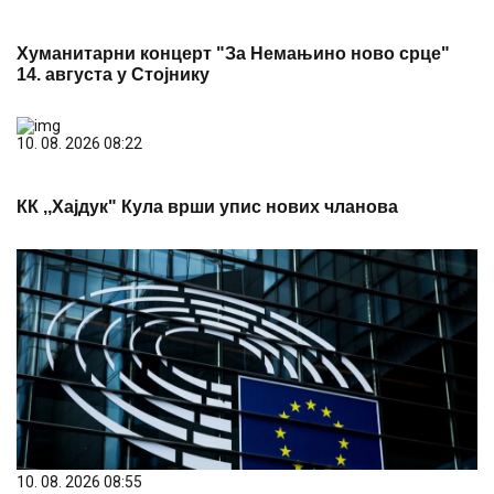
Хуманитарни концерт "За Немањино ново срце"
14. августа у Стојнику
10. 08. 2026 08:22
КК ,,Хајдук" Кула врши упис нових чланова
10. 08. 2026 08:55