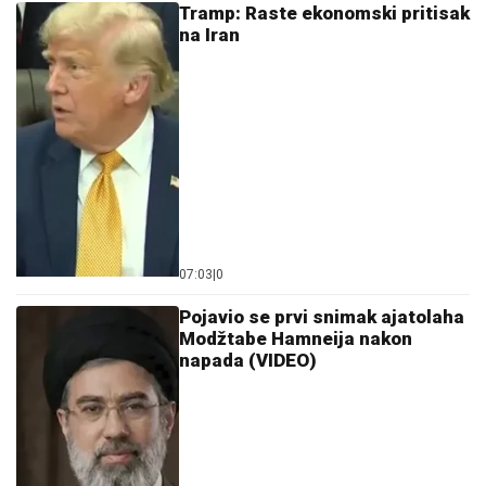
Tramp: Raste ekonomski pritisak
na Iran
07:03
|
0
Pojavio se prvi snimak ajatolaha
Modžtabe Hamneija nakon
napada (VIDEO)