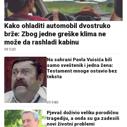
Kako ohladiti automobil dvostruko
brže: Zbog jedne greške klima ne
može da rashladi kabinu
08:52
|
0
Na sahrani Pavla Vuisića bili
samo sveštenik i jedna žena:
Testament mnoge ostavio bez
teksta
09:04
|
0
Pjevač doživio veliku porodičnu
tragediju, a onda su ga zadesili
novi životni problemi