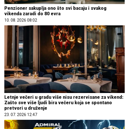
Penzioner sakuplja ono što svi bacaju i svakog
vikenda zaradi do 80 evra
10. 08. 2026 08:02
Letnje večeri u gradu više nisu rezervisane za vikend:
Zašto sve više ljudi bira večeru koja se spontano
pretvori u druženje
23. 07. 2026 12:47