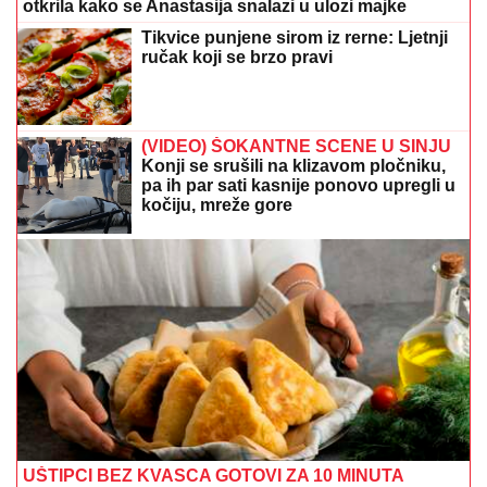
otkrila kako se Anastasija snalazi u ulozi majke
Tikvice punjene sirom iz rerne: Ljetnji
ručak koji se brzo pravi
(VIDEO) ŠOKANTNE SCENE U SINJU
Konji se srušili na klizavom pločniku,
pa ih par sati kasnije ponovo upregli u
kočiju, mreže gore
UŠTIPCI BEZ KVASCA GOTOVI ZA 10 MINUTA