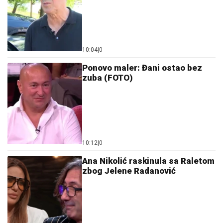
10:04
|
0
Ponovo maler: Đani ostao bez
zuba (FOTO)
10:12
|
0
Ana Nikolić raskinula sa Raletom
zbog Jelene Radanović