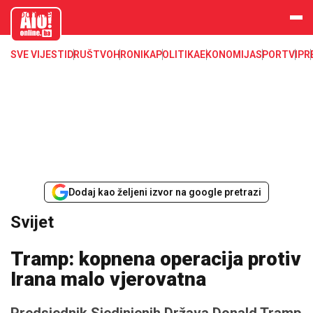
aloonline.b
a
SVE VIJESTI
DRUŠTVO
HRONIKA
POLITIKA
EKONOMIJA
SPORT
VIP
R
Dodaj kao željeni izvor na google pretrazi
Svijet
Tramp: kopnena operacija protiv
Irana malo vjerovatna