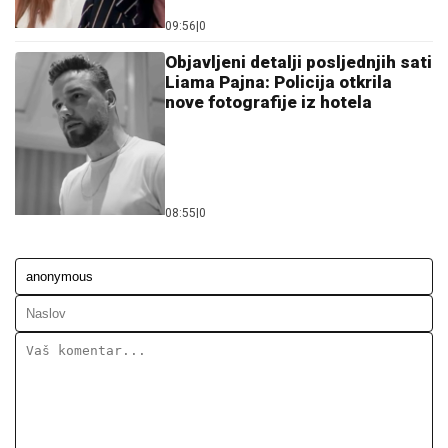
09:56
|
0
Objavljeni detalji posljednjih sati
Liama Pajna: Policija otkrila
nove fotografije iz hotela
08:55
|
0