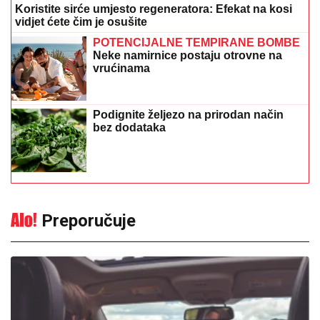
Koristite sirće umjesto regeneratora: Efekat na kosi
vidjet ćete čim je osušite
POTENCIJALNE TEMPIRANE BOMBE
Neke namirnice postaju otrovne na
vrućinama
Podignite željezo na prirodan način
bez dodataka
Preporučuje