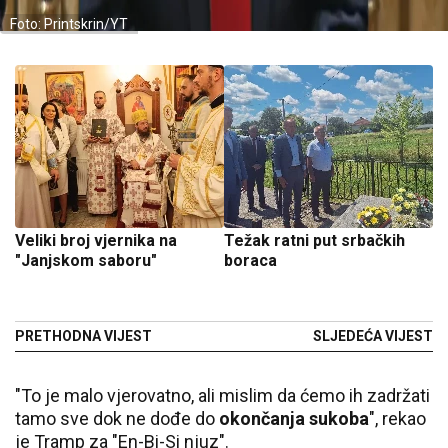
Foto: Printskrin/YT
Veliki broj vjernika na
Težak ratni put srbačkih
"Janjskom saboru"
boraca
PRETHODNA VIJEST
SLJEDEĆA VIJEST
"To je malo vjerovatno, ali mislim da ćemo ih zadržati
tamo sve dok ne dođe do
okončanja sukoba
", rekao
je Tramp za "En-Bi-Si njuz".