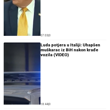
07:03
|
0
Luda potjera u Italiji: Uhapšen
muškarac iz BiH nakon krađe
vozila (VIDEO)
18:44
|
0