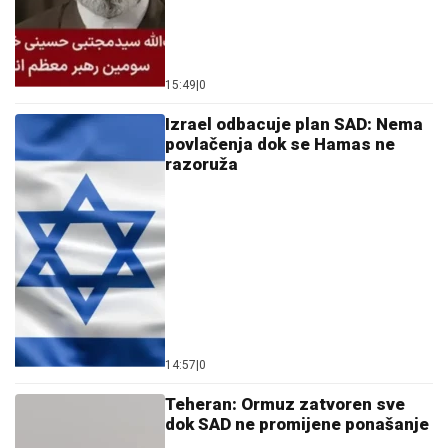
15:49
|
0
Izrael odbacuje plan SAD: Nema
povlačenja dok se Hamas ne
razoruža
14:57
|
0
Teheran: Ormuz zatvoren sve
dok SAD ne promijene ponašanje