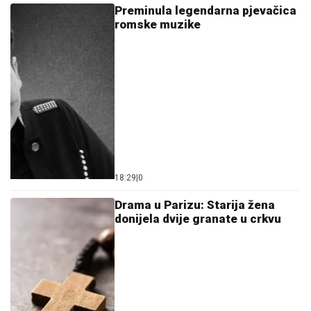
Preminula legendarna pjevačica
romske muzike
18:29
|
0
Drama u Parizu: Starija žena
donijela dvije granate u crkvu