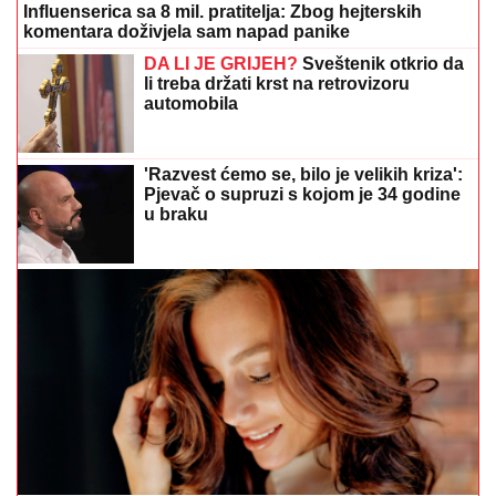
Influenserica sa 8 mil. pratitelja: Zbog hejterskih
komentara doživjela sam napad panike
DA LI JE GRIJEH?
Sveštenik otkrio da
li treba držati krst na retrovizoru
automobila
'Razvest ćemo se, bilo je velikih kriza':
Pjevač o supruzi s kojom je 34 godine
u braku