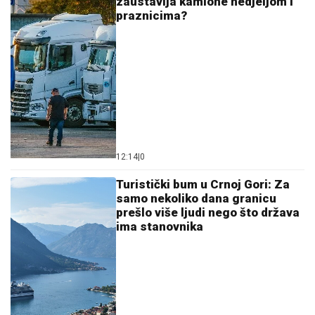
zaustavlja kamione nedjeljom i
praznicima?
12:14
|
0
Turistički bum u Crnoj Gori: Za
samo nekoliko dana granicu
prešlo više ljudi nego što država
ima stanovnika