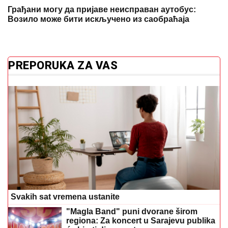
Грађани могу да пријаве неисправан аутобус:
Возило може бити искључено из саобраћаја
PREPORUKA ZA VAS
Svakih sat vremena ustanite
"Magla Band" puni dvorane širom
regiona: Za koncert u Sarajevu publika