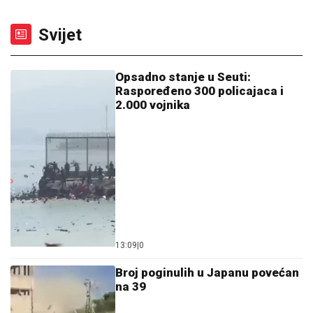
Svijet
Opsadno stanje u Seuti:
Raspoređeno 300 policajaca i
2.000 vojnika
13:09
|
0
Broj poginulih u Japanu povećan
na 39