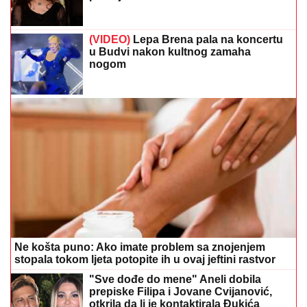
(VIDEO)
Lepa Brena pala na koncertu
u Budvi nakon kultnog zamaha
nogom
Ne košta puno: Ako imate problem sa znojenjem
stopala tokom ljeta potopite ih u ovaj jeftini rastvor
"Sve dođe do mene" Aneli dobila
prepiske Filipa i Jovane Cvijanović,
otkrila da li je kontaktirala Đukića