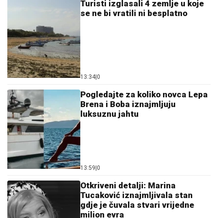
Turisti izglasali 4 zemlje u koje
se ne bi vratili ni besplatno
13:34
|
0
Pogledajte za koliko novca Lepa
Brena i Boba iznajmljuju
luksuznu jahtu
13:59
|
0
Otkriveni detalji: Marina
Tucaković iznajmljivala stan
gdje je čuvala stvari vrijedne
milion evra