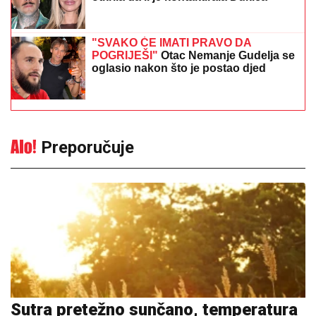
"SVAKO ĆE IMATI PRAVO DA
POGRIJEŠI"
Otac Nemanje Gudelja se
oglasio nakon što je postao djed
Preporučuje
Sutra pretežno sunčano, temperatura