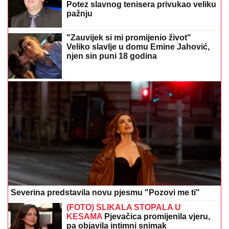
Potez slavnog tenisera privukao veliku
pažnju
"Zauvijek si mi promijenio život"
Veliko slavlje u domu Emine Jahović,
njen sin puni 18 godina
Severina predstavila novu pjesmu "Pozovi me ti"
(FOTO) SLIKALA STOPALA U
KESAMA
Pjevačica promijenila vjeru,
pa objavila intimni snimak