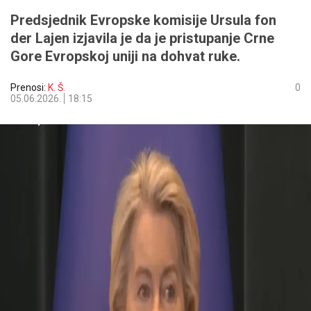
Predsjednik Evropske komisije Ursula fon
der Lajen izjavila je da je pristupanje Crne
Gore Evropskoj uniji na dohvat ruke.
Prenosi:
K. Š.
0
05.06.2026.
18:15