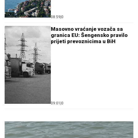
08:59
|
0
Masovno vraćanje vozača sa
granica EU: Šengensko pravilo
prijeti prevoznicima u BiH
09:01
|
0