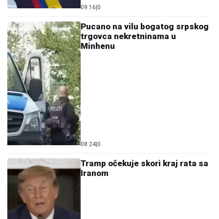
09:16
|
0
Pucano na vilu bogatog srpskog
trgovca nekretninama u
Minhenu
08:24
|
0
Tramp očekuje skori kraj rata sa
Iranom