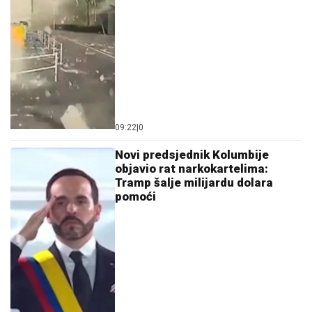
09:22
|
0
Novi predsjednik Kolumbije
objavio rat narkokartelima:
Tramp šalje milijardu dolara
pomoći