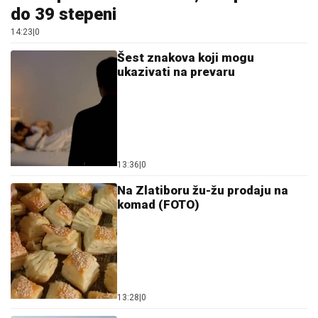
do 39 stepeni
14:23
|
0
Šest znakova koji mogu
ukazivati na prevaru
13:36
|
0
Na Zlatiboru žu-žu prodaju na
komad (FOTO)
13:28
|
0