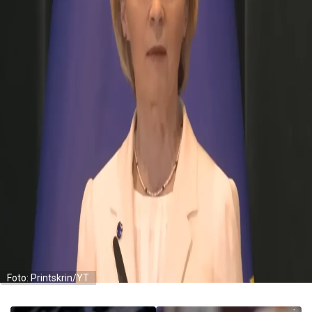
Foto: Printskrin/YT