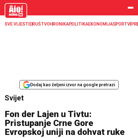
aloonline.b
a
SVE VIJESTI
DRUŠTVO
HRONIKA
POLITIKA
EKONOMIJA
SPORT
VIP
R
Dodaj kao željeni izvor na google pretrazi
Svijet
Fon der Lajen u Tivtu:
Pristupanje Crne Gore
Evropskoj uniji na dohvat ruke