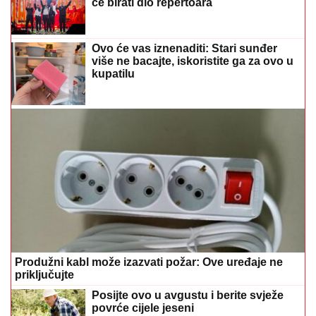
će birati dio repertoara
Ovo će vas iznenaditi: Stari sunđer
više ne bacajte, iskoristite ga za ovo u
kupatilu
Produžni kabl može izazvati požar: Ove uređaje ne
priključujte
Posijte ovo u avgustu i berite svježe
povrće cijele jeseni