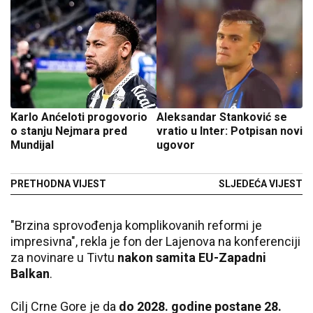
Karlo Anćeloti progovorio
Aleksandar Stanković se
o stanju Nejmara pred
vratio u Inter: Potpisan novi
Mundijal
ugovor
PRETHODNA VIJEST
SLJEDEĆA VIJEST
"Brzina sprovođenja komplikovanih reformi je
impresivna", rekla je fon der Lajenova na konferenciji
za novinare u Tivtu
nakon samita EU-Zapadni
Balkan
.
Cilj Crne Gore je da
do 2028. godine postane 28.