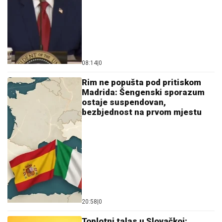
08:14
|
0
Rim ne popušta pod pritiskom
Madrida: Šengenski sporazum
ostaje suspendovan,
bezbjednost na prvom mjestu
20:58
|
0
Toplotni talas u Slovačkoj: