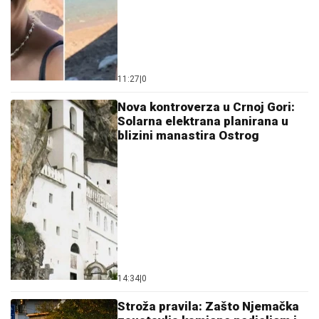
11:27
|
0
Nova kontroverza u Crnoj Gori:
Solarna elektrana planirana u
blizini manastira Ostrog
14:34
|
0
Stroža pravila: Zašto Njemačka