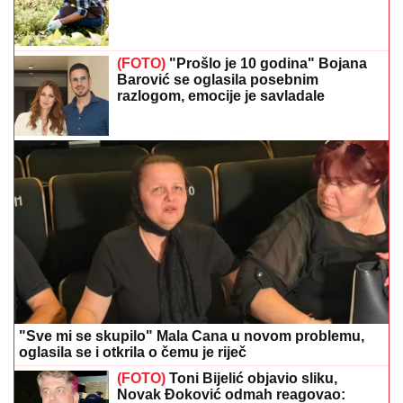
(FOTO)
"Prošlo je 10 godina" Bojana
Barović se oglasila posebnim
razlogom, emocije je savladale
"Sve mi se skupilo" Mala Cana u novom problemu,
oglasila se i otkrila o čemu je riječ
(FOTO)
Toni Bijelić objavio sliku,
Novak Đoković odmah reagovao: