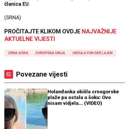
članica EU
.
(SRNA)
PROČITAJTE KLIKOM OVDJE
NAJVAŽNIJE
AKTUELNE VIJESTI
CRNA GORA
EVROPSKA UNIJA
URSULA FON DER LAJEN
Povezane vijesti
Holanđanka obišla crnogorske
plaže pa ostala u šoku: Ovo
nisam vidjela... (VIDEO)