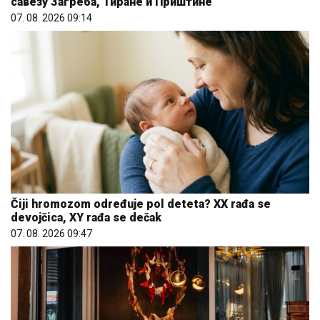
савезу Загреба, Тиране и Приштине
07. 08. 2026 09:14
Čiji hromozom određuje pol deteta? XX rađa se
devojčica, XY rađa se dečak
07. 08. 2026 09:47