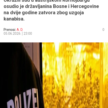
Okružni sud u austrijskom Kornojburgu
osudio je državljanina Bosne i Hercegovine
na dvije godine zatvora zbog uzgoja
kanabisa.
Prenosi:
A. D.
0
05.06.2026.
23:00