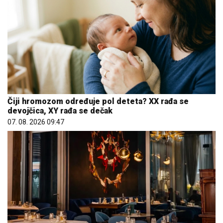
Čiji hromozom određuje pol deteta? XX rađa se
devojčica, XY rađa se dečak
07. 08. 2026 09:47