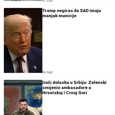
07:52
|
0
Tramp negirao da SAD imaju
manjak municije
06:56
|
0
Uoči dolaska u Srbiju: Zelenski
smijenio ambasadore u
Hrvatskoj i Crnoj Gori