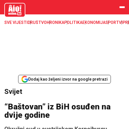
aloonline.b
a
SVE VIJESTI
DRUŠTVO
HRONIKA
POLITIKA
EKONOMIJA
SPORT
VIP
R
Dodaj kao željeni izvor na google pretrazi
Svijet
“Baštovan” iz BiH osuđen na
dvije godine