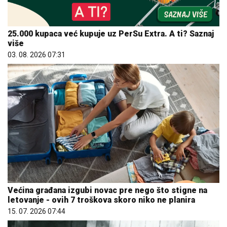
25.000 kupaca već kupuje uz PerSu Extra. A ti? Saznaj
više
03. 08. 2026 07:31
Većina građana izgubi novac pre nego što stigne na
letovanje - ovih 7 troškova skoro niko ne planira
15. 07. 2026 07:44