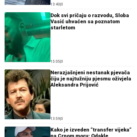
13:40
|
0
Dok svi pričaju o razvodu, Sloba
Vasić uhvaćen sa poznatom
starletom
15:05
|
0
Nerazjašnjeni nestanak pjevača
čiju je najtužniju pjesmu oživjela
Aleksandra Prijović
13:59
|
0
Kako je izveden “transfer vijeka”
na Crnom moru: Odakle