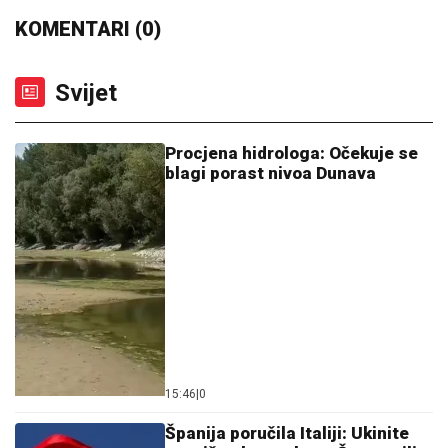
KOMENTARI (0)
Svijet
Procjena hidrologa: Očekuje se
blagi porast nivoa Dunava
15:46
|
0
Španija poručila Italiji: Ukinite