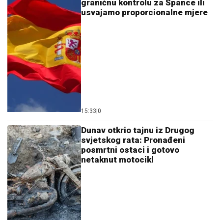
graničnu kontrolu za Špance ili
usvajamo proporcionalne mjere
15:33
|
0
Dunav otkrio tajnu iz Drugog
svjetskog rata: Pronađeni
posmrtni ostaci i gotovo
netaknut motocikl