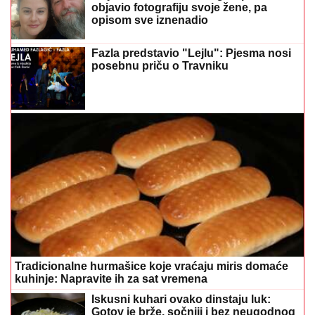
objavio fotografiju svoje žene, pa
opisom sve iznenadio
Fazla predstavio "Lejlu": Pjesma nosi
posebnu priču o Travniku
Tradicionalne hurmašice koje vraćaju miris domaće
kuhinje: Napravite ih za sat vremena
Iskusni kuhari ovako dinstaju luk:
Gotov je brže, sočniji i bez neugodnog