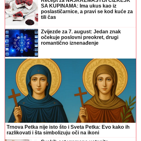
Recept za NAJKREMASTIJI ČIZKEJK
SA KUPINAMA: Ima ukus kao iz
poslastičarnice, a pravi se kod kuće za
tili čas
Zvijezde za 7. august: Jedan znak
očekuje poslovni preokret, drugi
romantično iznenađenje
Trnova Petka nije isto što i Sveta Petka: Evo kako ih
razlikovati i šta simbolizuju oči na ikoni