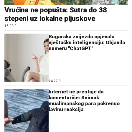
Vrućina ne popušta: Sutra do 38
stepeni uz lokalne pljuskove
15:03
|
0
Bugarska zvijezda opjevala
vještačku inteligenciju: Objavila
numeru "ChatGPT"
14:27
|
0
Internet ne prestaje da
komentariše: Snimak
muslimanskog para pokrenuo
lavinu reakcija