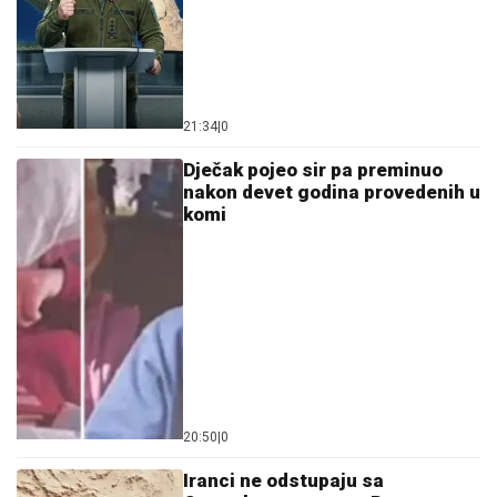
21:34
|
0
Dječak pojeo sir pa preminuo
nakon devet godina provedenih u
komi
20:50
|
0
Iranci ne odstupaju sa