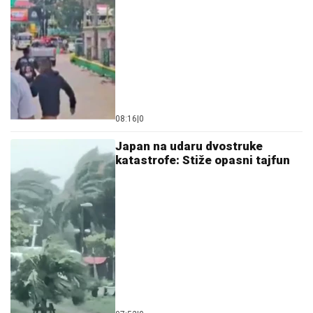
08:16
|
0
Japan na udaru dvostruke
katastrofe: Stiže opasni tajfun