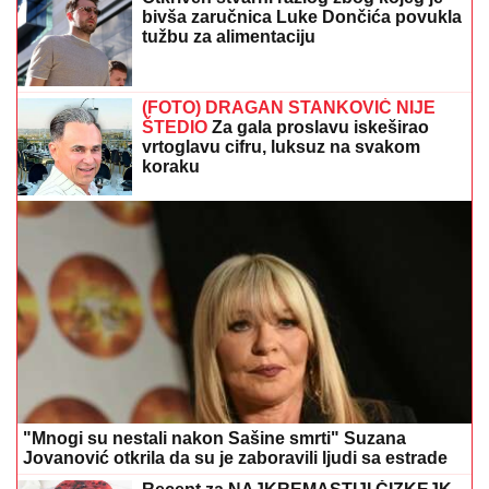
bivša zaručnica Luke Dončića povukla
tužbu za alimentaciju
(FOTO) DRAGAN STANKOVIĆ NIJE
ŠTEDIO
Za gala proslavu iskeširao
vrtoglavu cifru, luksuz na svakom
koraku
"Mnogi su nestali nakon Sašine smrti" Suzana
Jovanović otkrila da su je zaboravili ljudi sa estrade