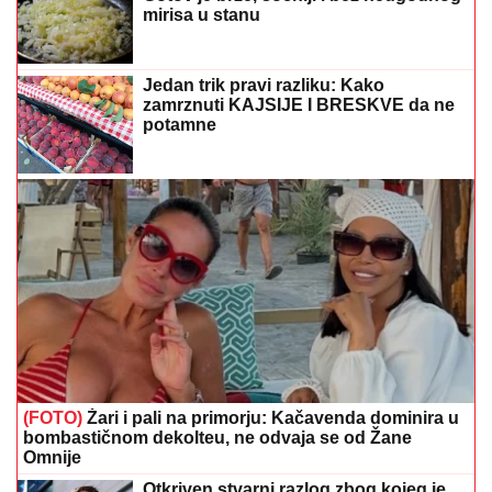
mirisa u stanu
Jedan trik pravi razliku: Kako
zamrznuti KAJSIJE I BRESKVE da ne
potamne
(FOTO)
Žari i pali na primorju: Kačavenda dominira u
bombastičnom dekolteu, ne odvaja se od Žane
Omnije
Otkriven stvarni razlog zbog kojeg je