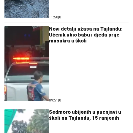
11:50
|
0
Novi detalji užasa na Tajlandu:
Učenik ubio babu i djeda prije
masakra u školi
09:51
|
0
Sedmoro ubijenih u pucnjavi u
školi na Tajlandu, 15 ranjenih