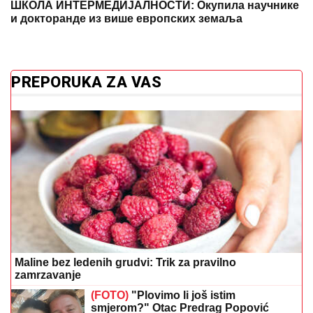
ШКОЛА ИНТЕРМЕДИЈАЛНОСТИ: Окупила научнике
и докторанде из више европских земаља
PREPORUKA ZA VAS
Maline bez ledenih grudvi: Trik za pravilno
zamrzavanje
(FOTO)
"Plovimo li još istim
smjerom?" Otac Predrag Popović