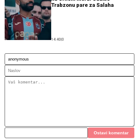
Trabzonu pare za Salaha
14:40
|
0
Ostavi komentar