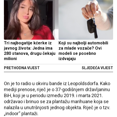
Tri najbogatije kćerke iz
Koji su najbolji automobili
javnog života: Jedna ima
za mlade vozače? Ovi
280 stanova, drugu čekaju
modeli se posebno
milioni
izdvajaju
PRETHODNA VIJEST
SLJEDEĆA VIJEST
On je to radio u okviru bande iz Leopoldsdorfa. Kako
mediji prenose, riječ je o 37-godišnjem državljaninu
BiH, koji je u periodu između 2019. i marta 2021.
održavao i brinuo se za plantažu marihuane koja se
nalazila u unutršnjosti jednog objekta. Riječ je o tzv.
„indoor“ plantaži.