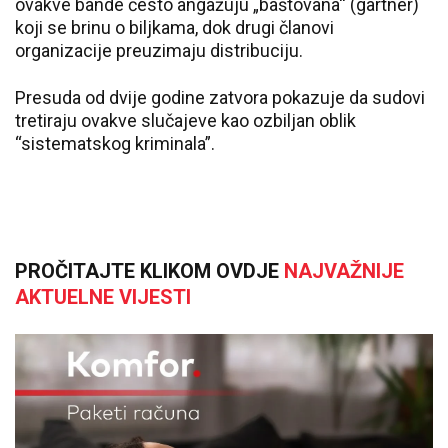
ovakve bande često angažuju „baštovana“ (gärtner)
koji se brinu o biljkama, dok drugi članovi
organizacije preuzimaju distribuciju.
Presuda od dvije godine zatvora pokazuje da sudovi
tretiraju ovakve slučajeve kao ozbiljan oblik
“sistematskog kriminala”.
PROČITAJTE KLIKOM OVDJE
NAJVAŽNIJE
AKTUELNE VIJESTI