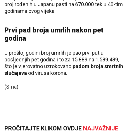
broj rođenih u Japanu pasti na 670.000 tek u 40-tim
godinama ovog vijeka.
Prvi pad broja umrlih nakon pet
godina
U prošloj godini broj umrlih je pao prvi put u
posljednjih pet godina i to za 15.889 na 1.589.489,
što je vjerovatno uzrokovano
padom broja smrtnih
slučajeva
od virusa korona.
(Srna)
PROČITAJTE KLIKOM OVDJE
NAJVAŽNIJE