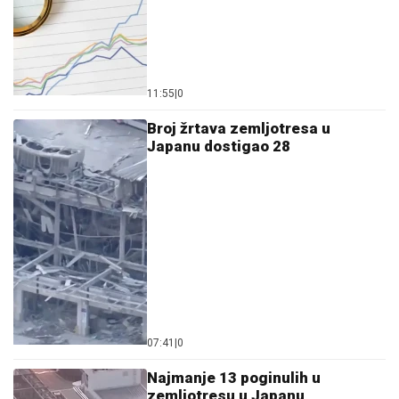
11:55
|
0
Broj žrtava zemljotresa u
Јapanu dostigao 28
07:41
|
0
Najmanje 13 poginulih u
zemljotresu u Japanu