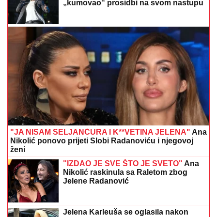
„kumovao“ prosidbi na svom nastupu
"JA NISAM SELJANČURA I K**VETINA JELENA"
Ana
Nikolić ponovo prijeti Slobi Radanoviću i njegovoj
ženi
"IZDAO JE SVE ŠTO JE SVETO"
Ana
Nikolić raskinula sa Raletom zbog
Jelene Radanović
Jelena Karleuša se oglasila nakon