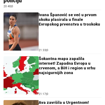
policiju
20:40
|
0
Ivana Španović se već u prvom
skoku plasirala u finale
Evropskog prvenstva u troskoku
21:33
|
0
Šokantna mapa zapalila
internet! Zapadna Evropa u
crvenom, a BiH i region u vrhu
najsigurnijih zona
21:17
|
0
Ava završila u Urgentnom!