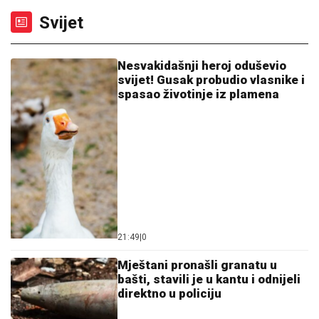
Svijet
Nesvakidašnji heroj oduševio
svijet! Gusak probudio vlasnike i
spasao životinje iz plamena
21:49
|
0
Mještani pronašli granatu u
bašti, stavili je u kantu i odnijeli
direktno u policiju