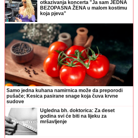
otkazivanja koncerta "Ja sam JEDNA
BEZOPASNA ŽENA u malom kostimu
koja pjeva"
Samo jedna kuhana namirnica može da preporodi
pušače; Kesica pasirane snage koja čuva krvne
sudove
Ugledna bh. doktorica: Za deset
godina svi će biti na lijeku za
mršavljenje