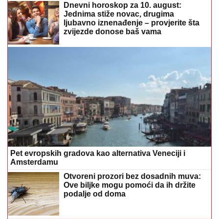
Dnevni horoskop za 10. august:
Jednima stiže novac, drugima
ljubavno iznenađenje – provjerite šta
zvijezde donose baš vama
Pet evropskih gradova kao alternativa Veneciji i
Amsterdamu
Otvoreni prozori bez dosadnih muva:
Ove biljke mogu pomoći da ih držite
podalje od doma