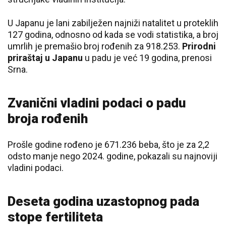
U Japanu je lani zabilježen najniži natalitet u proteklih
127 godina, odnosno od kada se vodi statistika, a broj
umrlih je premašio broj rođenih za 918.253.
Prirodni
priraštaj u Japanu
u padu je već 19 godina, prenosi
Srna.
Zvanični vladini podaci o padu
broja rođenih
Prošle godine rođeno je 671.236 beba, što je za 2,2
odsto manje nego 2024. godine, pokazali su najnoviji
vladini podaci.
Deseta godina uzastopnog pada
stope fertiliteta