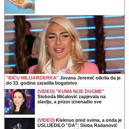
"BIĆU MILIJARDERKA"
Jovana Jeremić otkrila da je
do 33. godine zaradila bogatstvo
(VIDEO) "KUMA NIJE DUGME"
Sloboda Mićalović zapjevala na
slavlju, a prizor iznenadio sve
(VIDEO)
Kleknuo pred svima, a onda je
USLIJEDILO "DA": Sloba Radanović