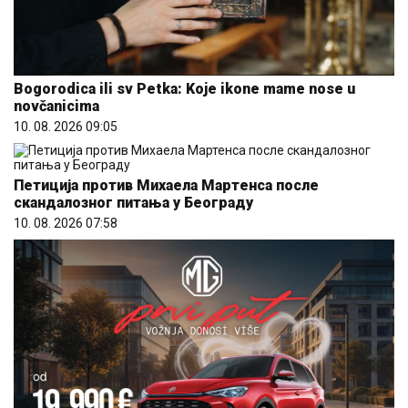
Bogorodica ili sv Petka: Koje ikone mame nose u
novčanicima
10. 08. 2026 09:05
Петиција против Михаела Мартенса после
скандалозног питања у Београду
10. 08. 2026 07:58