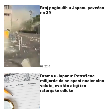
Broj poginulih u Japanu povećan
na 39
09:22
|
0
Drama u Japanu: Potrošene
milijarde da se spasi nacionalna
valuta, evo šta stoji iza
istorijske odluke