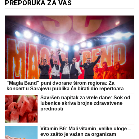
PREPORUKA ZA VAS
"Magla Band" puni dvorane širom regiona: Za
koncert u Sarajevu publika će birati dio repertoara
Savršen napitak za vrele dane: Sok od
lubenice skriva brojne zdravstvene
prednosti
Vitamin B6: Mali vitamin, velike uloge –
evo zašto je važan za organizam