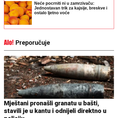
Neće pocrniti ni u zamrzivaču:
Jednostavan trik za kajsije, breskve i
ostalo ljetno voće
Preporučuje
Mještani pronašli granatu u bašti,
stavili je u kantu i odnijeli direktno u