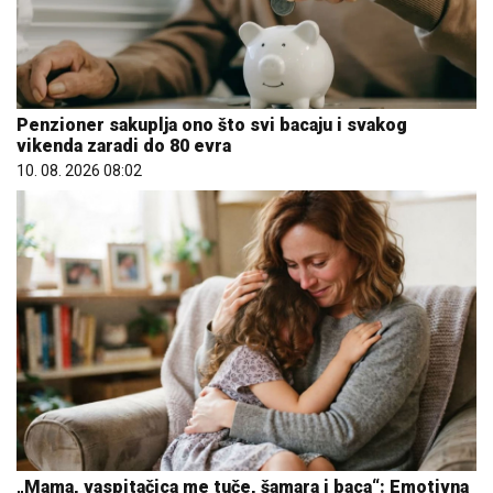
Penzioner sakuplja ono što svi bacaju i svakog
vikenda zaradi do 80 evra
10. 08. 2026 08:02
„Mama, vaspitačica me tuče, šamara i baca“: Emotivna