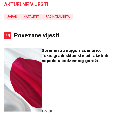
AKTUELNE VIJESTI
JAPAN
NATALITET
PAD NATALITETA
Povezane vijesti
Spremni za najgori scenario:
Tokio gradi sklonište od raketnih
napada u podzemnoj garaži
16:20
|
0