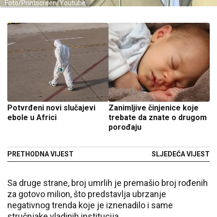
Foto/Printscreen/Youtube
Potvrđeni novi slučajevi
Zanimljive činjenice koje
ebole u Africi
trebate da znate o drugom
porođaju
PRETHODNA VIJEST
SLJEDEĆA VIJEST
Sa druge strane, broj umrlih je premašio broj rođenih
za gotovo milion, što predstavlja ubrzanje
negativnog trenda koje je iznenadilo i same
stručnjake vladinih institucija.