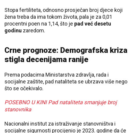
Stopa fertiliteta, odnosno prosječan broj djece koji
žena treba da ima tokom života, pala je za 0,01
procentni poen na 1,14, što je
pad već desetu
godinu
zaredom.
Crne prognoze: Demografska kriza
stigla decenijama ranije
Prema podacima Ministarstva zdravlja, rada i
socijalne zaštite, pad nataliteta se ubrzava više nego
što se očekivalo.
POSEBNO U KINI Pad nataliteta smanjuje broj
stanovnika
Nacionalni institut za istraživanje stanovništva i
socijalne sigurnosti procijenio je 2023. godine da će