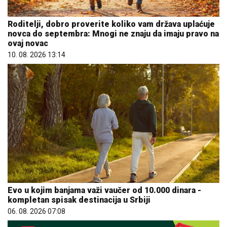
Roditelji, dobro proverite koliko vam država uplaćuje
novca do septembra: Mnogi ne znaju da imaju pravo na
ovaj novac
10. 08. 2026 13:14
Evo u kojim banjama važi vaučer od 10.000 dinara -
kompletan spisak destinacija u Srbiji
06. 08. 2026 07:08