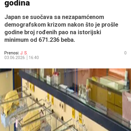
godina
Japan se suočava sa nezapamćenom
demografskom krizom nakon što je prošle
godine broj rođenih pao na istorijski
minimum od 671.236 beba.
Prenosi:
J. S.
0
03.06.2026.
16:40