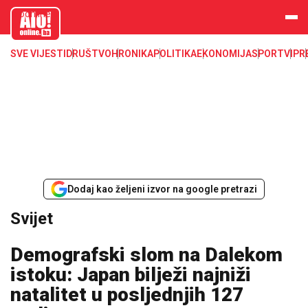
aloonline.b
a
SVE VIJESTI
DRUŠTVO
HRONIKA
POLITIKA
EKONOMIJA
SPORT
VIP
R
Dodaj kao željeni izvor na google pretrazi
Svijet
Demografski slom na Dalekom
istoku: Japan bilježi najniži
natalitet u posljednjih 127