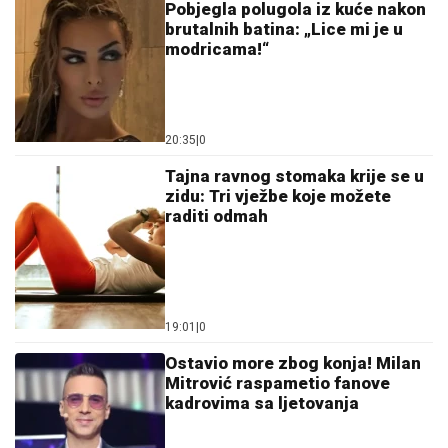
Pobjegla polugola iz kuće nakon
brutalnih batina: „Lice mi je u
modricama!“
20:35
|
0
Tajna ravnog stomaka krije se u
zidu: Tri vježbe koje možete
raditi odmah
19:01
|
0
Ostavio more zbog konja! Milan
Mitrović raspametio fanove
kadrovima sa ljetovanja