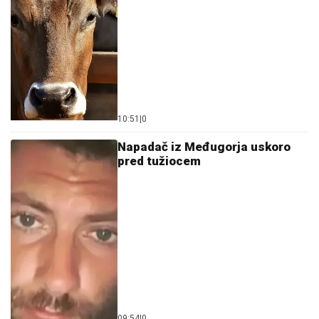
10:51
|
0
Napadač iz Međugorja uskoro
pred tužiocem
09:54
|
0