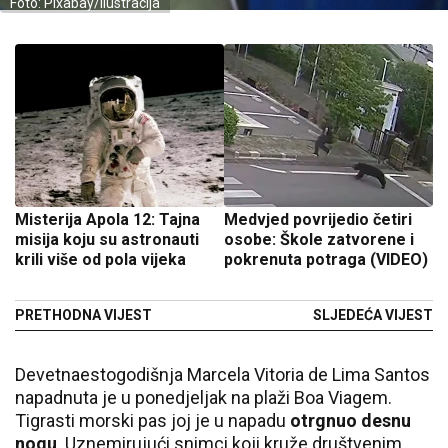
Foto: Pixabay/Ilustracija
Misterija Apola 12: Tajna
Medvjed povrijedio četiri
misija koju su astronauti
osobe: Škole zatvorene i
krili više od pola vijeka
pokrenuta potraga (VIDEO)
PRETHODNA VIJEST
SLJEDEĆA VIJEST
Devetnaestogodišnja Marcela Vitoria de Lima Santos
napadnuta je u ponedjeljak na plaži Boa Viagem.
Tigrasti morski pas joj je u napadu
otrgnuo desnu
nogu
. Uznemirujući snimci koji kruže društvenim