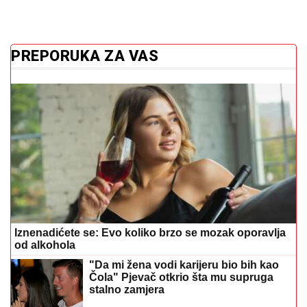
PREPORUKA ZA VAS
Iznenadićete se: Evo koliko brzo se mozak oporavlja
od alkohola
"Da mi žena vodi karijeru bio bih kao
Čola" Pjevač otkrio šta mu supruga
stalno zamjera