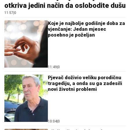
otkriva jedini način da oslobodite dušu
11:57
|
0
Koje je najbolje godišnje doba za
vjenčanje: Jedan mjesec
posebno je poželjan
11:49
|
0
Pjevač doživio veliku porodičnu
tragediju, a onda su ga zadesili
novi životni problemi
10:04
|
0