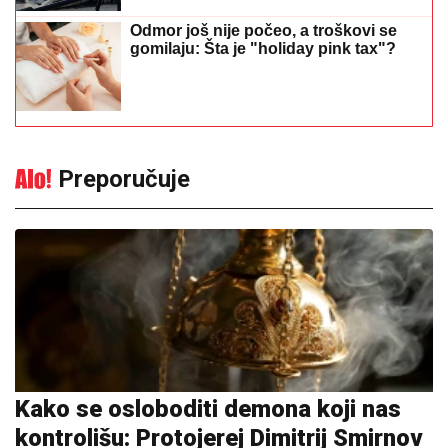
Odmor još nije počeo, a troškovi se
gomilaju: Šta je "holiday pink tax"?
Preporučuje
Kako se osloboditi demona koji nas
kontrolišu: Protojerej Dimitrij Smirnov