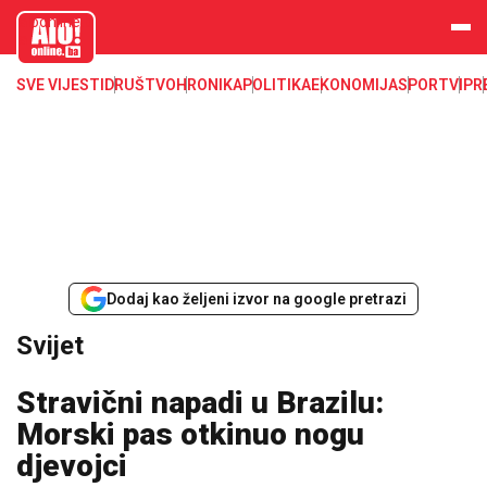
aloonline.b
a
SVE VIJESTI
DRUŠTVO
HRONIKA
POLITIKA
EKONOMIJA
SPORT
VIP
R
Dodaj kao željeni izvor na google pretrazi
Svijet
Stravični napadi u Brazilu:
Morski pas otkinuo nogu
djevojci