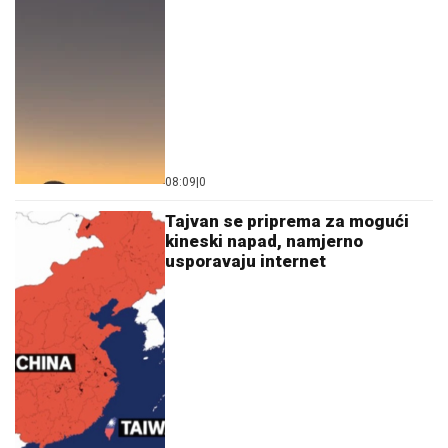
08:09
|
0
Tajvan se priprema za mogući
kineski napad, namjerno
usporavaju internet