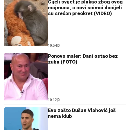
Cijeli svijet je plakao zbog ovog
majmuna, a novi snimci donijeli
su srećan preokret (VIDEO)
10:54
|
0
Ponovo maler: Đani ostao bez
zuba (FOTO)
10:12
|
0
Evo zašto Dušan Vlahović još
nema klub