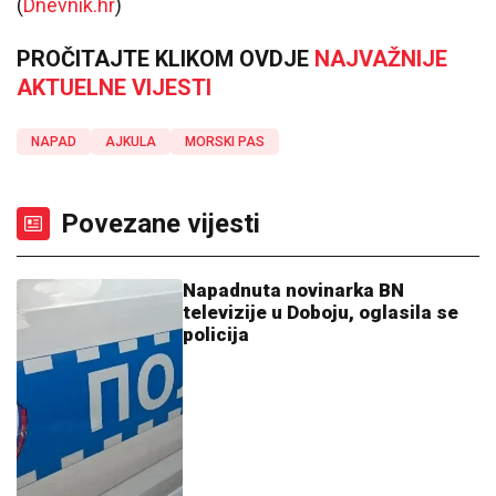
(
Dnevnik.hr
)
PROČITAJTE KLIKOM OVDJE
NAJVAŽNIJE
AKTUELNE VIJESTI
NAPAD
AJKULA
MORSKI PAS
Povezane vijesti
Napadnuta novinarka BN
televizije u Doboju, oglasila se
policija