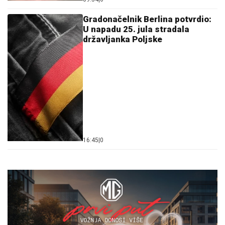
Gradonačelnik Berlina potvrdio:
U napadu 25. jula stradala
državljanka Poljske
16:45
|
0