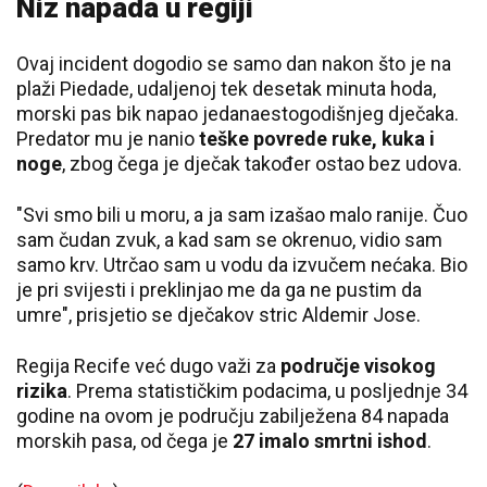
Niz napada u regiji
Ovaj incident dogodio se samo dan nakon što je na
plaži Piedade, udaljenoj tek desetak minuta hoda,
morski pas bik napao jedanaestogodišnjeg dječaka.
Predator mu je nanio
teške povrede ruke, kuka i
noge
, zbog čega je dječak također ostao bez udova.
"Svi smo bili u moru, a ja sam izašao malo ranije. Čuo
sam čudan zvuk, a kad sam se okrenuo, vidio sam
samo krv. Utrčao sam u vodu da izvučem nećaka. Bio
je pri svijesti i preklinjao me da ga ne pustim da
umre", prisjetio se dječakov stric Aldemir Jose.
Regija Recife već dugo važi za
područje visokog
rizika
. Prema statističkim podacima, u posljednje 34
godine na ovom je području zabilježena 84 napada
morskih pasa, od čega je
27 imalo smrtni ishod
.