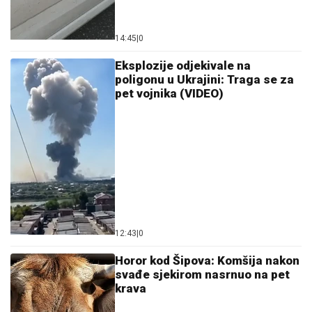
14:45
|
0
Eksplozije odjekivale na
poligonu u Ukrajini: Traga se za
pet vojnika (VIDEO)
12:43
|
0
Horor kod Šipova: Komšija nakon
svađe sjekirom nasrnuo na pet
krava