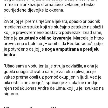
mrežama prikazuju dramatično izvlačenje teško
povrijeđene djevojke iz okeana.
Život joj je, prema riječima ljekara, spasio pripadnik
medicinske struke koji se slučajno zatekao na plaži i
koji je pravovremeno postavio podvezak iznad rane,
čime je
zaustavio obilno krvarenje
. Marcela je hitno
prevezena u bolnicu „Hospital da Restauracao“, gdje
je potvrđeno da joj je
noga amputirana u predjelu
bedra
.
"Ušao sam u vodu jer ju je struja odvlačila, a ona je
gubila snagu. Uhvatio sam je za ruku i plivajući je
vukao prema obali uz pomoć okupljenih ljudi. Već je
bila ostala bez noge", ispričao je za lokalne medije
njen rođak Jonas Andre de Lima, koji ju je izvukao na
sigurno.