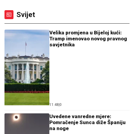
Svijet
Velika promjena u Bijeloj kući:
Tramp imenovao novog pravnog
savjetnika
11:48
|
0
Uvedene vanredne mjere:
Pomračenje Sunca diže Španiju
na noge