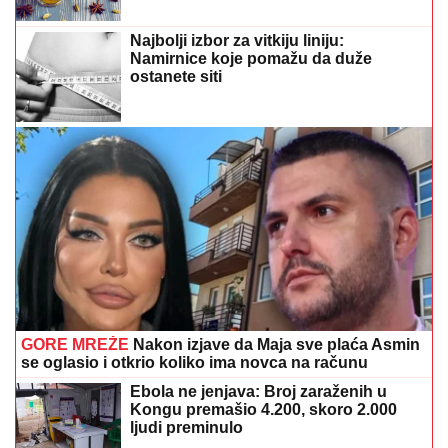
Najbolji izbor za vitkiju liniju:
Namirnice koje pomažu da duže
ostanete siti
GORE MREŽE
Nakon izjave da Maja sve plaća Asmin
se oglasio i otkrio koliko ima novca na računu
Ebola ne jenjava: Broj zaraženih u
Kongu premašio 4.200, skoro 2.000
ljudi preminulo