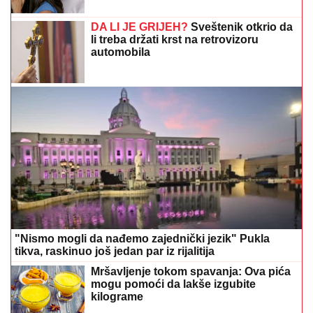
DA LI JE GRIJEH?
Sveštenik otkrio da
li treba držati krst na retrovizoru
automobila
"Nismo mogli da nađemo zajednički jezik" Pukla
tikva, raskinuo još jedan par iz rijalitija
Mršavljenje tokom spavanja: Ova pića
mogu pomoći da lakše izgubite
kilograme