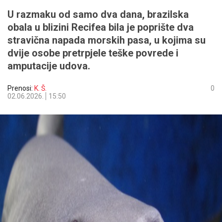
U razmaku od samo dva dana, brazilska
obala u blizini Recifea bila je poprište dva
stravična napada morskih pasa, u kojima su
dvije osobe pretrpjele teške povrede i
amputacije udova.
Prenosi:
K. Š.
0
02.06.2026.
15:50