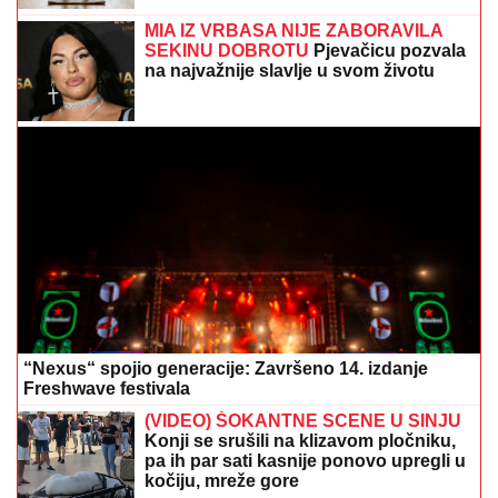
MIA IZ VRBASA NIJE ZABORAVILA
SEKINU DOBROTU
Pjevačicu pozvala
na najvažnije slavlje u svom životu
“Nexus“ spojio generacije: Završeno 14. izdanje
Freshwave festivala
(VIDEO) ŠOKANTNE SCENE U SINJU
Konji se srušili na klizavom pločniku,
pa ih par sati kasnije ponovo upregli u
kočiju, mreže gore