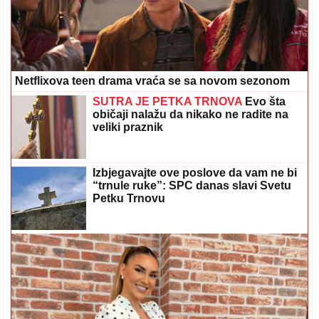
Netflixova teen drama vraća se sa novom sezonom
SUTRA JE PETKA TRNOVA
Evo šta
običaji nalažu da nikako ne radite na
veliki praznik
Izbjegavajte ove poslove da vam ne bi
“trnule ruke”: SPC danas slavi Svetu
Petku Trnovu