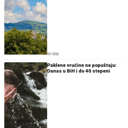
05:30
|
0
Paklene vrućine ne popuštaju:
Danas u BiH i do 40 stepeni