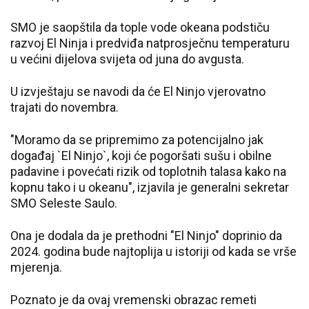
SMO je saopštila da tople vode okeana podstiču
razvoj El Ninja i predviđa natprosječnu temperaturu
u većini dijelova svijeta od juna do avgusta.
U izvještaju se navodi da će El Ninjo vjerovatno
trajati do novembra.
"Moramo da se pripremimo za potencijalno jak
događaj `El Ninjo`, koji će pogoršati sušu i obilne
padavine i povećati rizik od toplotnih talasa kako na
kopnu tako i u okeanu", izjavila je generalni sekretar
SMO Seleste Saulo.
Ona je dodala da je prethodni "El Ninjo" doprinio da
2024. godina bude najtoplija u istoriji od kada se vrše
mjerenja.
Poznato je da ovaj vremenski obrazac remeti