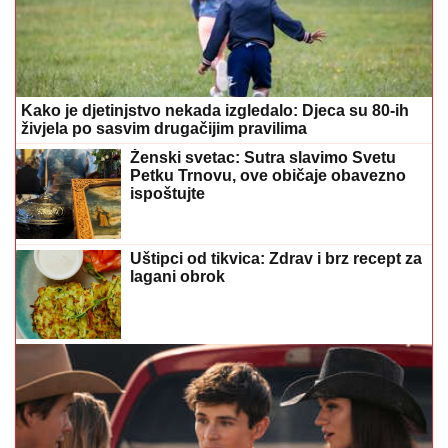
Kako je djetinjstvo nekada izgledalo: Djeca su 80-ih
živjela po sasvim drugačijim pravilima
Ženski svetac: Sutra slavimo Svetu
Petku Trnovu, ove običaje obavezno
ispoštujte
Uštipci od tikvica: Zdrav i brz recept za
lagani obrok