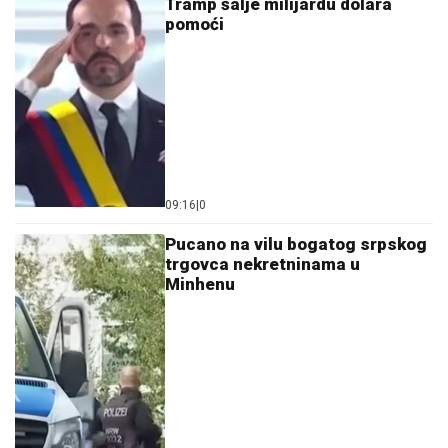
Tramp šalje milijardu dolara
pomoći
09:16
|
0
Pucano na vilu bogatog srpskog
trgovca nekretninama u
Minhenu