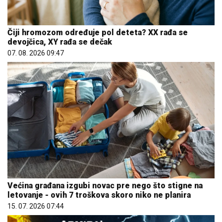
Čiji hromozom određuje pol deteta? XX rađa se
devojčica, XY rađa se dečak
07. 08. 2026 09:47
Većina građana izgubi novac pre nego što stigne na
letovanje - ovih 7 troškova skoro niko ne planira
15. 07. 2026 07:44