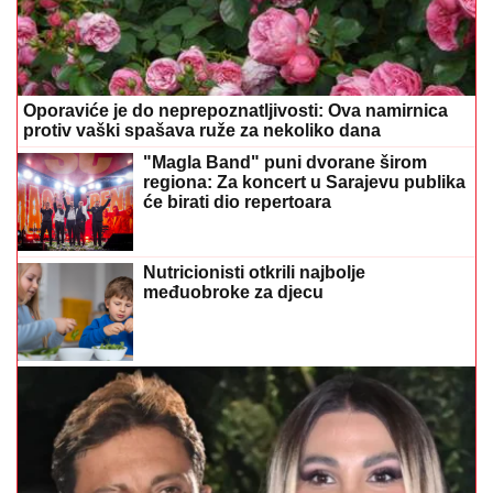
Oporaviće je do neprepoznatljivosti: Ova namirnica
protiv vaški spašava ruže za nekoliko dana
"Magla Band" puni dvorane širom
regiona: Za koncert u Sarajevu publika
će birati dio repertoara
Nutricionisti otkrili najbolje
međuobroke za djecu