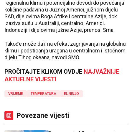
regionalnu klimu i potencijalno dovodi do povećanja
količine padavina u Južnoj Americi, južnom dijelu
SAD, dijelovima Roga Afrike i centralne Azije, dok
izaziva sušu u Australiji, centralnoj Americi,
Indoneziji i dijelovima južne Azije, prenosi Srna.
Takođe može da ima efekat zagrijavanja na globalnu
klimu i podsticanja uragana u centralnom i istočnom
dijelu Tihog okeana, navodi SMO.
PROČITAJTE KLIKOM OVDJE
NAJVAŽNIJE
AKTUELNE VIJESTI
VRIJEME
TEMPERATURA
EL NINJO
Povezane vijesti