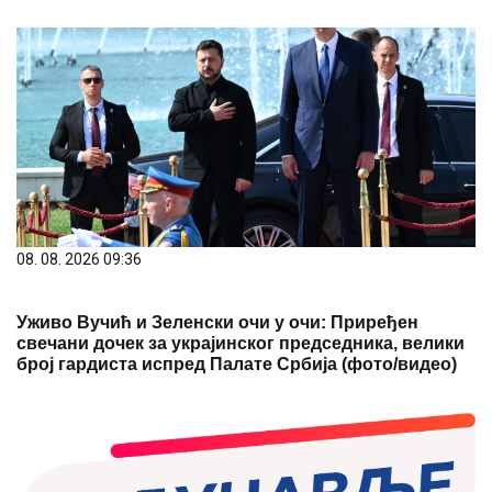
08. 08. 2026 09:36
Уживо Вучић и Зеленски очи у очи: Приређен
свечани дочек за украјинског председника, велики
број гардиста испред Палате Србија (фото/видео)