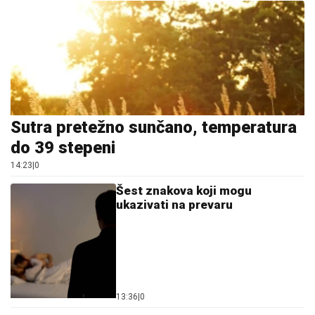
Sutra pretežno sunčano, temperatura
do 39 stepeni
14:23
|
0
Šest znakova koji mogu
ukazivati na prevaru
13:36
|
0