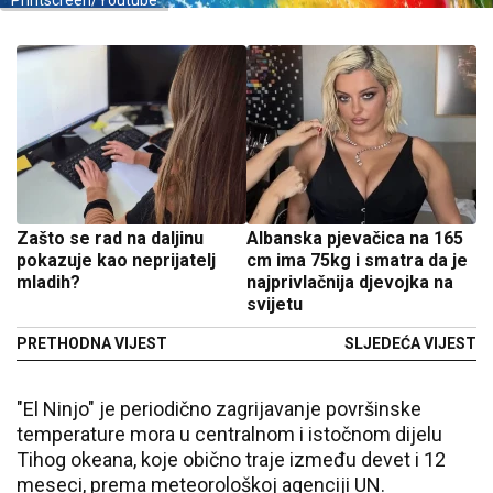
Printscreen/Youtube
Zašto se rad na daljinu
Albanska pjevačica na 165
pokazuje kao neprijatelj
cm ima 75kg i smatra da je
mladih?
najprivlačnija djevojka na
svijetu
PRETHODNA VIJEST
SLJEDEĆA VIJEST
"El Ninjo" je periodično zagrijavanje površinske
temperature mora u centralnom i istočnom dijelu
Tihog okeana, koje obično traje između devet i 12
meseci, prema meteorološkoj agenciji UN.