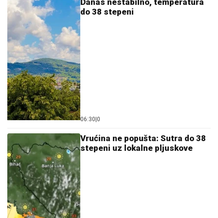
Danas nestabilno, temperatura
do 38 stepeni
06:30
|
0
Vrućina ne popušta: Sutra do 38
stepeni uz lokalne pljuskove