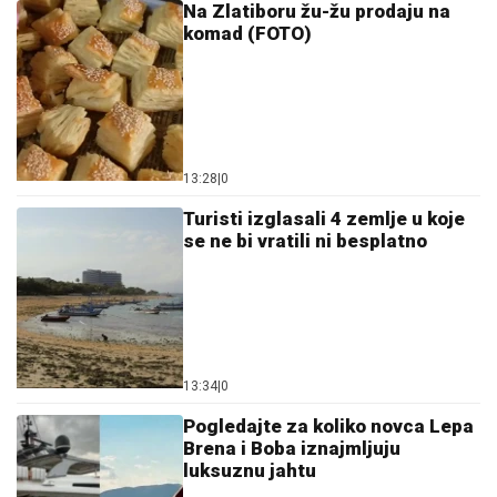
Na Zlatiboru žu-žu prodaju na
komad (FOTO)
13:28
|
0
Turisti izglasali 4 zemlje u koje
se ne bi vratili ni besplatno
13:34
|
0
Pogledajte za koliko novca Lepa
Brena i Boba iznajmljuju
luksuznu jahtu