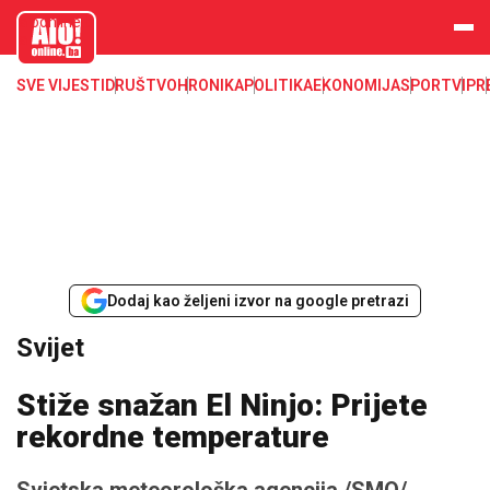
aloonline.b
a
SVE VIJESTI
DRUŠTVO
HRONIKA
POLITIKA
EKONOMIJA
SPORT
VIP
R
Dodaj kao željeni izvor na google pretrazi
Svijet
Stiže snažan El Ninjo: Prijete
rekordne temperature