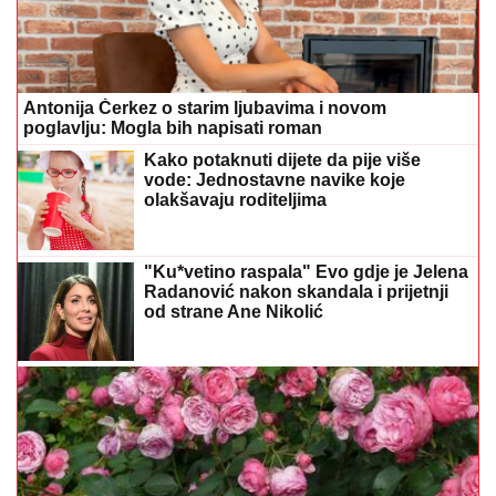
Antonija Čerkez o starim ljubavima i novom
poglavlju: Mogla bih napisati roman
Kako potaknuti dijete da pije više
vode: Jednostavne navike koje
olakšavaju roditeljima
"Ku*vetino raspala" Evo gdje je Jelena
Radanović nakon skandala i prijetnji
od strane Ane Nikolić