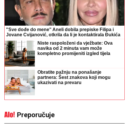
"Sve dođe do mene" Aneli dobila prepiske Filipa i
Jovane Cvijanović, otkrila da li je kontaktirala Đukića
Niste raspoloženi da vježbate: Ova
navika od 2 minuta vam može
kompletno promijeniti izgled tijela
Obratite pažnju na ponašanje
partnera: Šest znakova koji mogu
ukazivati na prevaru
Preporučuje