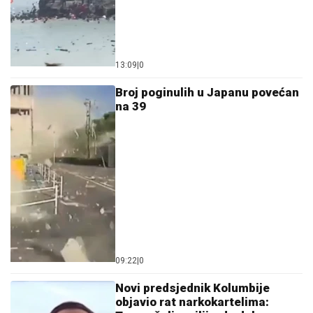
13:09
|
0
Broj poginulih u Japanu povećan
na 39
09:22
|
0
Novi predsjednik Kolumbije
objavio rat narkokartelima: