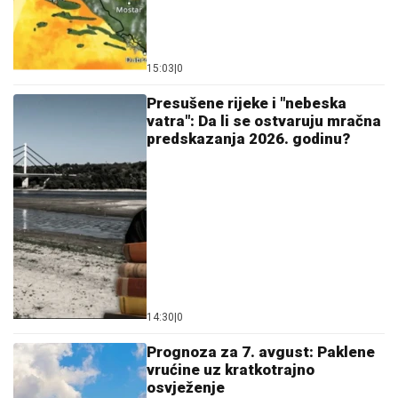
15:03
|
0
Presušene rijeke i "nebeska
vatra": Da li se ostvaruju mračna
predskazanja 2026. godinu?
14:30
|
0
Prognoza za 7. avgust: Paklene
vrućine uz kratkotrajno
osvježenje