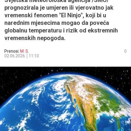
Svjetska meteorološka agencija /SMO/
prognozirala je umjeren ili vjerovatno jak
vremenski fenomen "El Ninjo", koji bi u
narednim mjesecima mogao da poveća
globalnu temperaturu i rizik od ekstremnih
vremenskih nepogoda.
Prenosi:
M. S.
0
02.06.2026.
11:10