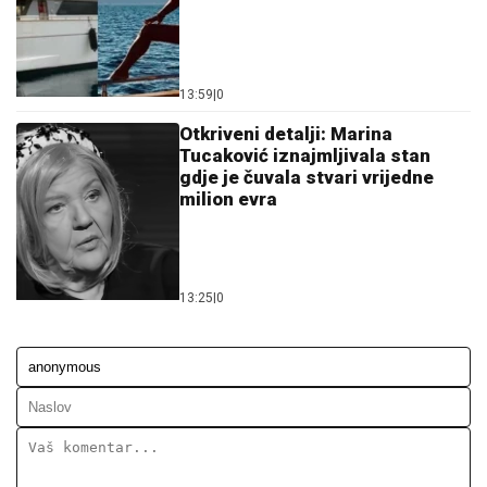
13:59
|
0
Otkriveni detalji: Marina
Tucaković iznajmljivala stan
gdje je čuvala stvari vrijedne
milion evra
13:25
|
0