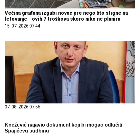
Većina građana izgubi novac pre nego što stigne na
letovanje - ovih 7 troškova skoro niko ne planira
15. 07. 2026 07:44
07. 08. 2026 07:56
Knežević najavio dokument koji bi mogao odlučiti
Spajićevu sudbinu