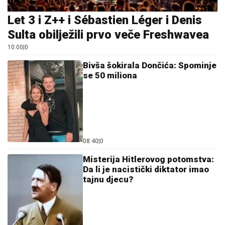
Let 3 i Z++ i Sébastien Léger i Denis
Sulta obilježili prvo veče Freshwavea
10:00
|
0
Bivša šokirala Dončića: Spominje
se 50 miliona
08:40
|
0
Misterija Hitlerovog potomstva:
Da li je nacistički diktator imao
tajnu djecu?