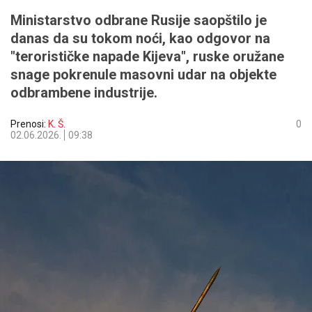
Ministarstvo odbrane Rusije saopštilo je
danas da su tokom noći, kao odgovor na
"terorističke napade Kijeva", ruske oružane
snage pokrenule masovni udar na objekte
odbrambene industrije.
Prenosi:
K. Š.
0
02.06.2026.
09:38