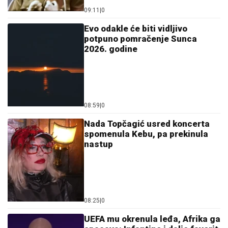
09:11
|
0
Evo odakle će biti vidljivo
potpuno pomračenje Sunca
2026. godine
08:59
|
0
Nada Topčagić usred koncerta
spomenula Kebu, pa prekinula
nastup
08:25
|
0
UEFA mu okrenula leđa, Afrika ga