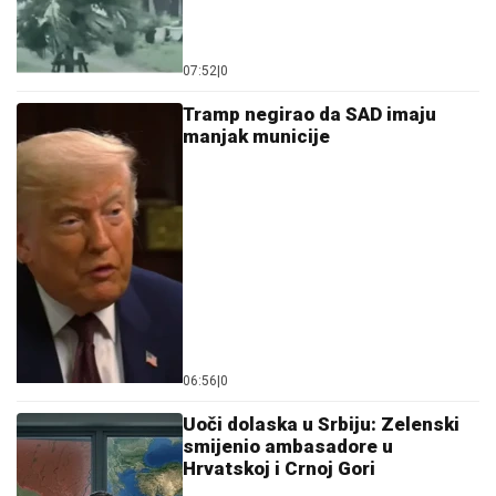
07:52
|
0
Tramp negirao da SAD imaju
manjak municije
06:56
|
0
Uoči dolaska u Srbiju: Zelenski
smijenio ambasadore u
Hrvatskoj i Crnoj Gori