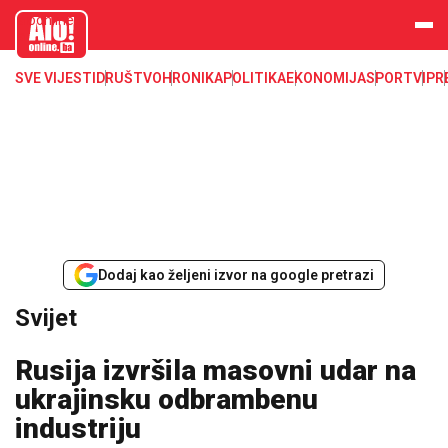
aloonline.b
a
SVE VIJESTI
DRUŠTVO
HRONIKA
POLITIKA
EKONOMIJA
SPORT
VIP
R
Dodaj kao željeni izvor na google pretrazi
Svijet
Rusija izvršila masovni udar na
ukrajinsku odbrambenu
industriju