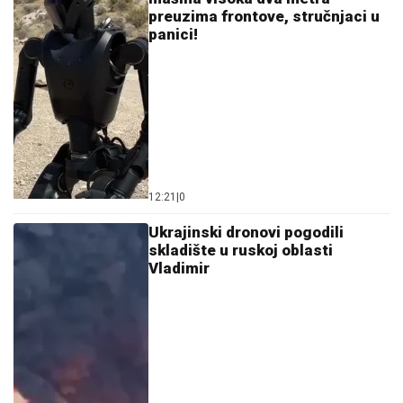
preuzima frontove, stručnjaci u
panici!
12:21
|
0
Ukrajinski dronovi pogodili
skladište u ruskoj oblasti
Vladimir