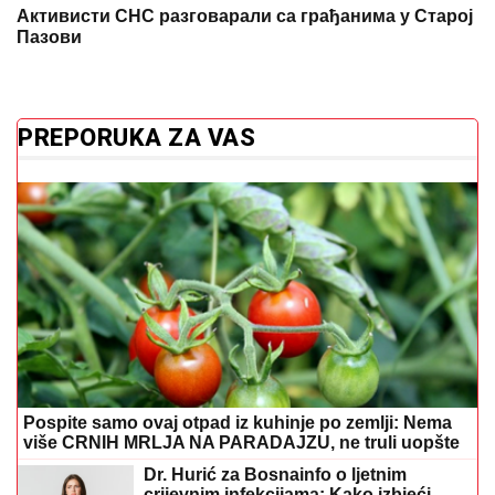
Активисти СНС разговарали са грађанима у Старој
Пазови
PREPORUKA ZA VAS
Pospite samo ovaj otpad iz kuhinje po zemlji: Nema
više CRNIH MRLJA NA PARADAJZU, ne truli uopšte
Dr. Hurić za Bosnainfo o ljetnim
crijevnim infekcijama: Kako izbjeći