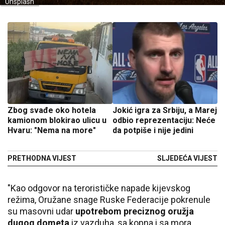
Unsplash
Zbog svađe oko hotela
Jokić igra za Srbiju, a Marej
kamionom blokirao ulicu u
odbio reprezentaciju: Neće
Hvaru: "Nema na more"
da potpiše i nije jedini
PRETHODNA VIJEST
SLJEDEĆA VIJEST
"Kao odgovor na terorističke napade kijevskog
režima, Oružane snage Ruske Federacije pokrenule
su masovni udar
upotrebom preciznog oružja
dugog dometa
iz vazduha, sa kopna i sa mora,