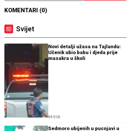
KOMENTARI (0)
Svijet
Novi detalji užasa na Tajlandu:
Učenik ubio babu i djeda prije
masakra u školi
09:51
|
0
Sedmoro ubijenih u pucnjavi u