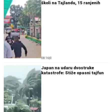
školi na Tajlandu, 15 ranjenih
08:16
|
0
Japan na udaru dvostruke
katastrofe: Stiže opasni tajfun