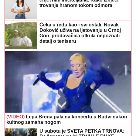
trovanje hranom tokom odmora
Čeka u redu kao i svi ostali: Novak
Đoković uživa na ljetovanju u Crnoj
Gori, prodavačica otkrila nepoznati
detalj o teniseru
(VIDEO)
Lepa Brena pala na koncertu u Budvi nakon
kultnog zamaha nogom
U subotu je SVETA PETKA TRNOVA: