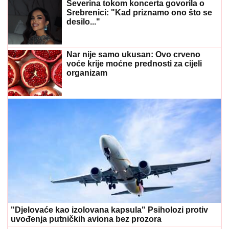
Severina tokom koncerta govorila o
Srebrenici: "Kad priznamo ono što se
desilo..."
Nar nije samo ukusan: Ovo crveno
voće krije moćne prednosti za cijeli
organizam
"Djelovaće kao izolovana kapsula" Psiholozi protiv
uvođenja putničkih aviona bez prozora