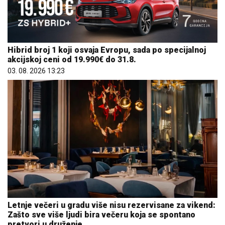
Hibrid broj 1 koji osvaja Evropu, sada po specijalnoj
akcijskoj ceni od 19.990€ do 31.8.
03. 08. 2026 13:23
Letnje večeri u gradu više nisu rezervisane za vikend:
Zašto sve više ljudi bira večeru koja se spontano
pretvori u druženje