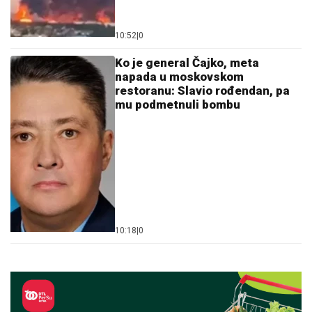
10:52
|
0
Ko je general Čajko, meta
napada u moskovskom
restoranu: Slavio rođendan, pa
mu podmetnuli bombu
10:18
|
0