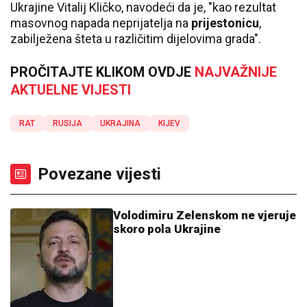
Ukrajine Vitalij Kličko, navodeći da je, "kao rezultat
masovnog napada neprijatelja na
prijestonicu
,
zabilježena šteta u različitim dijelovima grada".
PROČITAJTE KLIKOM OVDJE
NAJVAŽNIJE
AKTUELNE VIJESTI
RAT
RUSIJA
UKRAJINA
KIJEV
Povezane vijesti
Volodimiru Zelenskom ne vjeruje
skoro pola Ukrajine