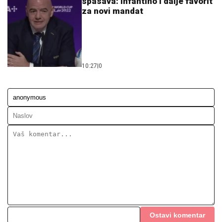
spasava: Infantino i dalje favorit
za novi mandat
10:27
|
0
Ostavi komentar