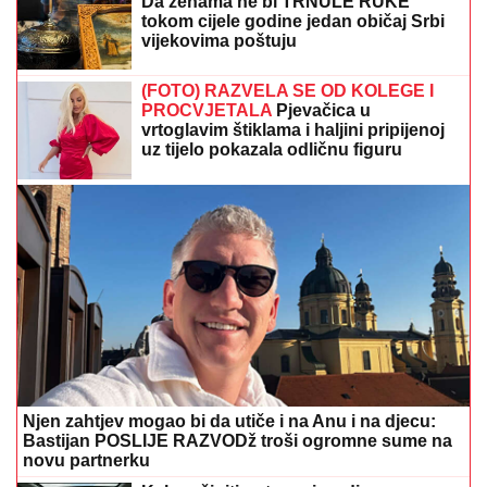
Da ženama ne bi TRNULE RUKE
tokom cijele godine jedan običaj Srbi
vijekovima poštuju
(FOTO) RAZVELA SE OD KOLEGE I
PROCVJETALA
Pjevačica u
vrtoglavim štiklama i haljini pripijenoj
uz tijelo pokazala odličnu figuru
Njen zahtjev mogao bi da utiče i na Anu i na djecu:
Bastijan POSLIJE RAZVODž troši ogromne sume na
novu partnerku