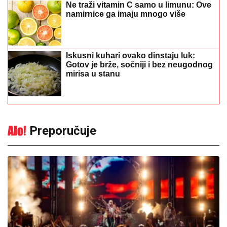
Ne traži vitamin C samo u limunu: Ove
namirnice ga imaju mnogo više
Iskusni kuhari ovako dinstaju luk:
Gotov je brže, sočniji i bez neugodnog
mirisa u stanu
Preporučuje