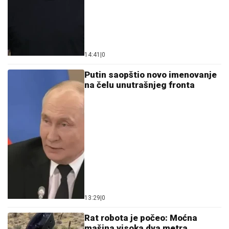
14:41
|
0
Putin saopštio novo imenovanje
na čelu unutrašnjeg fronta
13:29
|
0
Rat robota je počeo: Moćna
mašina visoka dva metra