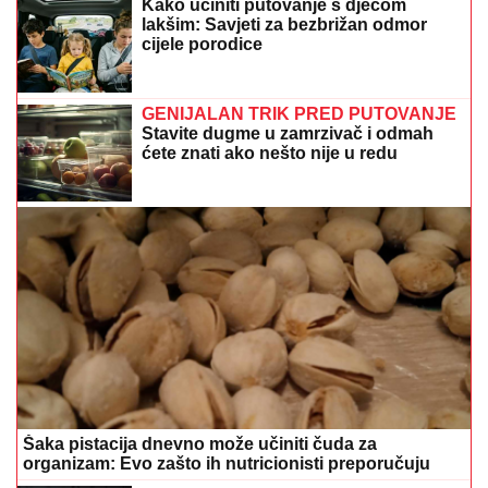
Kako učiniti putovanje s djecom
lakšim: Savjeti za bezbrižan odmor
cijele porodice
GENIJALAN TRIK PRED PUTOVANJE
Stavite dugme u zamrzivač i odmah
ćete znati ako nešto nije u redu
Šaka pistacija dnevno može učiniti čuda za
organizam: Evo zašto ih nutricionisti preporučuju