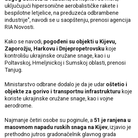
uključujući hipersonične aerobalističke rakete i
bespilotne letjelice, na preduzeća odbrambene
industrije", navodi se u saopštenju, prenosi agencija
RIA Novosti.
Kako se navodi,
pogođeni su objekti u Kijevu,
Zaporožju, Harkovu i Dnjepropetrovsku
koje
kontrolišu ukrajinske oružane snage, kao i u
Poltavskoj, Hmeljnickoj i Sumskoj oblasti, prenosi
Tanjug.
Ministarstvo odbrane dodalo je da je udar
oštetio i
objekte za gorivo i transportnu infrastrukturu
koje
koriste ukrajinske oružane snage, kao i vojne
aerodrome.
Najmanje četiri osobe su poginule, a
51 je ranjena u
masovnom napadu ruskih snaga na Kijev
, izjavio je
prethodno jutros gradonačelnik glavnog grada