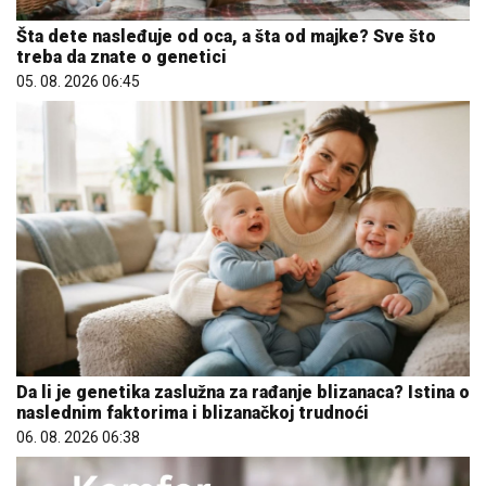
Šta dete nasleđuje od oca, a šta od majke? Sve što
treba da znate o genetici
05. 08. 2026 06:45
Da li je genetika zaslužna za rađanje blizanaca? Istina o
naslednim faktorima i blizanačkoj trudnoći
06. 08. 2026 06:38