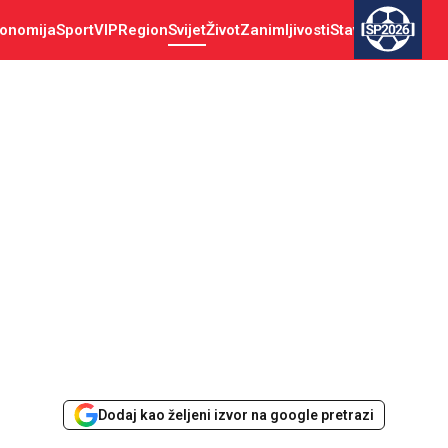
onomija
Sport
VIP
Region
Svijet
Život
Zanimljivosti
Stav
SP2026
Dodaj kao željeni izvor na google pretrazi