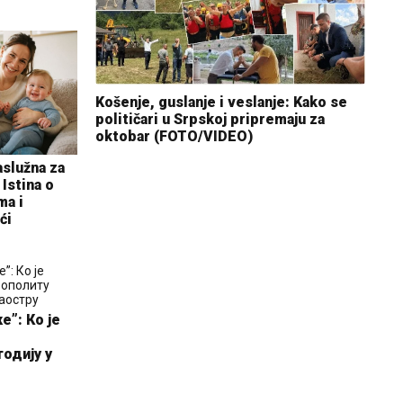
Košenje, guslanje i veslanje: Kako se
političari u Srpskoj pripremaju za
oktobar (FOTO/VIDEO)
aslužna za
Istina o
ma i
ći
”: Ко је
одију у