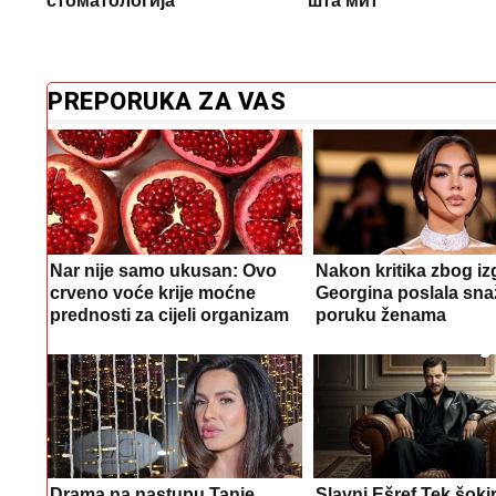
стоматологија
шта мит
PREPORUKA ZA VAS
Nar nije samo ukusan: Ovo
Nakon kritika zbog iz
crveno voće krije moćne
Georgina poslala sn
prednosti za cijeli organizam
poruku ženama
Drama na nastupu Tanje
Slavni Ešref Tek šoki