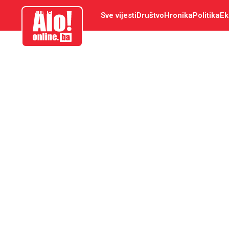
aloonline.ba
Sve vijesti
Društvo
Hronika
Politika
Ek