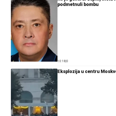
podmetnuli bombu
10:18
|
0
Eksplozija u centru Moskve