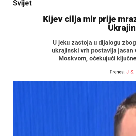
Svijet
Kijev cilja mir prije mr
Ukraji
U jeku zastoja u dijalogu zbo
ukrajinski vrh postavlja jasa
Moskvom, očekujući ključne 
Prenosi:
J. S.