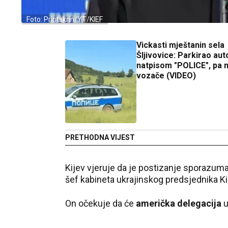
Foto: Printskrin/YT/KIEF
Vickasti mještanin sela
Šljivovice: Parkirao aut
natpisom "POLICE", pa 
vozače (VIDEO)
PRETHODNA VIJEST
Kijev vjeruje da je postizanje sporazum
šef kabineta ukrajinskog predsjednika Ki
On očekuje da će
američka delegacija
u