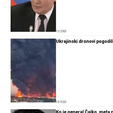
13:29
|
0
Ukrajinski dronovi pogodili
10:52
|
0
Ko je general Čajko, meta