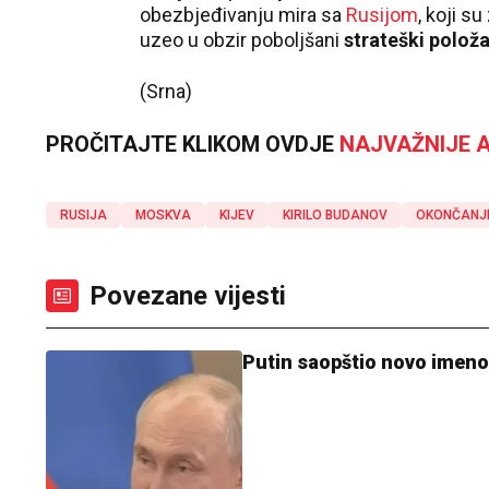
obezbjeđivanju mira sa
Rusijom
, koji s
uzeo u obzir poboljšani
strateški položa
(Srna)
PROČITAJTE KLIKOM OVDJE
NAJVAŽNIJE A
RUSIJA
MOSKVA
KIJEV
KIRILO BUDANOV
OKONČANJ
Povezane vijesti
Putin saopštio novo imeno