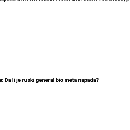
20 °C
Pale
: Da li je ruski general bio meta napada?