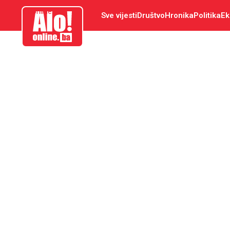
aloonline.ba
Sve vijesti
Društvo
Hronika
Politika
Ek