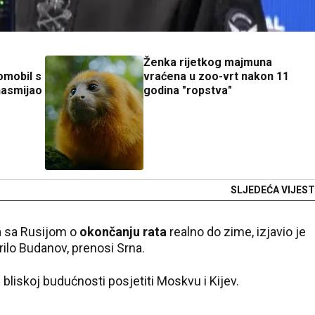
Ženka rijetkog majmuna
omobil s
vraćena u zoo-vrt nakon 11
nasmijao
godina "ropstva"
SLJEDEĆA VIJEST
a sa Rusijom o
okončanju rata
realno do zime, izjavio je
rilo Budanov, prenosi Srna.
 bliskoj budućnosti posjetiti Moskvu i Kijev.