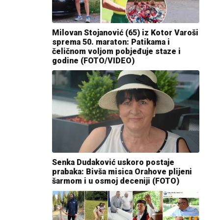
Milovan Stojanović (65) iz Kotor Varoši
sprema 50. maraton: Patikama i
čeličnom voljom pobjeđuje staze i
godine (FOTO/VIDEO)
Senka Dudaković uskoro postaje
prabaka: Bivša misica Orahove plijeni
šarmom i u osmoj deceniji (FOTO)