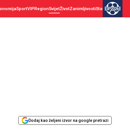
onomija
Sport
VIP
Region
Svijet
Život
Zanimljivosti
Stav
SP2026
Dodaj kao željeni izvor na google pretrazi