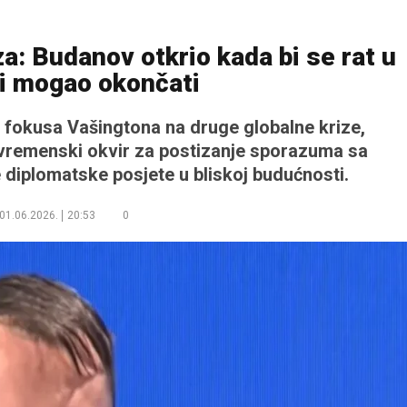
aza: Budanov otkrio kada bi se rat u
ni mogao okončati
g fokusa Vašingtona na druge globalne krize,
n vremenski okvir za postizanje sporazuma sa
diplomatske posjete u bliskoj budućnosti.
01.06.2026.
20:53
0