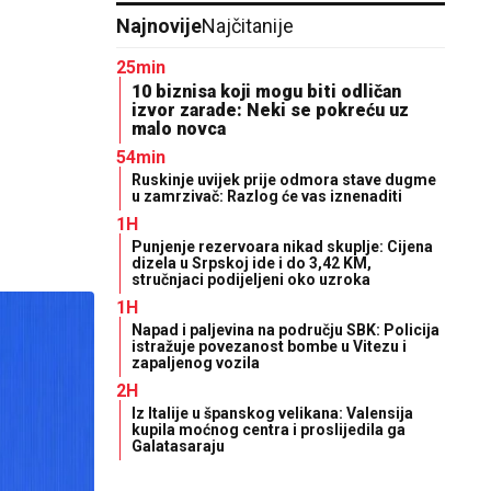
Najnovije
Najčitanije
25min
10 biznisa koji mogu biti odličan
izvor zarade: Neki se pokreću uz
malo novca
54min
Ruskinje uvijek prije odmora stave dugme
u zamrzivač: Razlog će vas iznenaditi
1H
Punjenje rezervoara nikad skuplje: Cijena
dizela u Srpskoj ide i do 3,42 KM,
stručnjaci podijeljeni oko uzroka
1H
Napad i paljevina na području SBK: Policija
istražuje povezanost bombe u Vitezu i
zapaljenog vozila
2H
Iz Italije u španskog velikana: Valensija
kupila moćnog centra i proslijedila ga
Galatasaraju