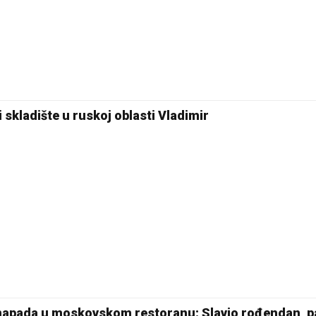
 skladište u ruskoj oblasti Vladimir
 napada u moskovskom restoranu: Slavio rođendan, 