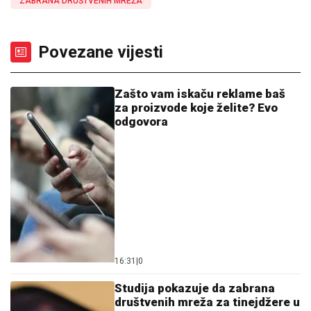
ZABRANA DRUŠTVENIH MREŽA
Povezane vijesti
Zašto vam iskaču reklame baš
za proizvode koje želite? Evo
odgovora
16:31
|
0
Studija pokazuje da zabrana
društvenih mreža za tinejdžere u