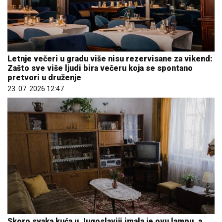
Letnje večeri u gradu više nisu rezervisane za vikend:
Zašto sve više ljudi bira večeru koja se spontano
pretvori u druženje
23. 07. 2026 12:47
Skoro svaka kuća u Jugoslaviji imala je ovu lampu, a