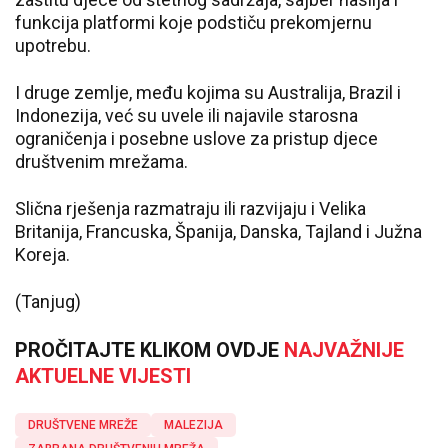
funkcija platformi koje podstiču prekomjernu
upotrebu.
I druge zemlje, među kojima su Australija, Brazil i
Indonezija, već su uvele ili najavile starosna
ograničenja i posebne uslove za pristup djece
društvenim mrežama.
Slična rješenja razmatraju ili razvijaju i Velika
Britanija, Francuska, Španija, Danska, Tajland i Južna
Koreja.
(Tanjug)
PROČITAJTE KLIKOM OVDJE
NAJVAŽNIJE
AKTUELNE VIJESTI
DRUŠTVENE MREŽE
MALEZIJA