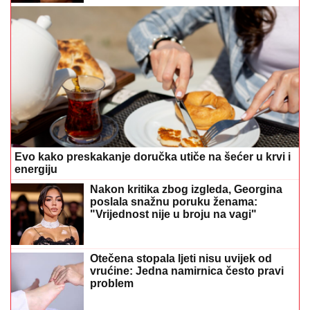
Evo kako preskakanje doručka utiče na šećer u krvi i
energiju
Nakon kritika zbog izgleda, Georgina
poslala snažnu poruku ženama:
"Vrijednost nije u broju na vagi"
Otečena stopala ljeti nisu uvijek od
vrućine: Jedna namirnica često pravi
problem