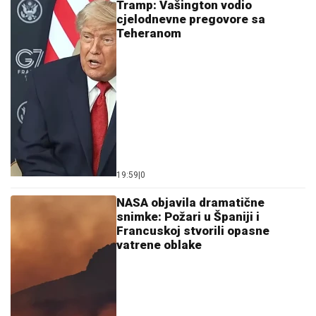
Tramp: Vašington vodio
cjelodnevne pregovore sa
Teheranom
19:59
|
0
NASA objavila dramatične
snimke: Požari u Španiji i
Francuskoj stvorili opasne
vatrene oblake