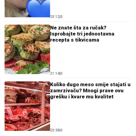
20:12
|
0
Ne znate šta za ručak?
Isprobajte tri jednostavna
recepta s tikvicama
21:14
|
0
Koliko dugo meso smije stajati u
zamrzivaču? Mnogi prave ovu
grešku i kvare mu kvalitet
20:38
|
0