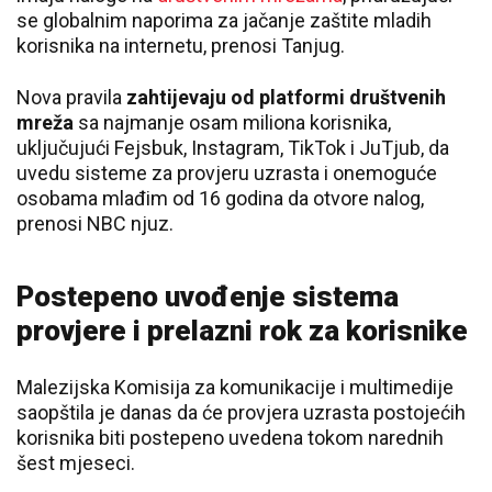
se globalnim naporima za jačanje zaštite mladih
korisnika na internetu, prenosi Tanjug.
Nova pravila
zahtijevaju od platformi društvenih
mreža
sa najmanje osam miliona korisnika,
uključujući Fejsbuk, Instagram, TikTok i JuTjub, da
uvedu sisteme za provjeru uzrasta i onemoguće
osobama mlađim od 16 godina da otvore nalog,
prenosi NBC njuz.
Postepeno uvođenje sistema
provjere i prelazni rok za korisnike
Malezijska Komisija za komunikacije i multimedije
saopštila je danas da će provjera uzrasta postojećih
korisnika biti postepeno uvedena tokom narednih
šest mjeseci.