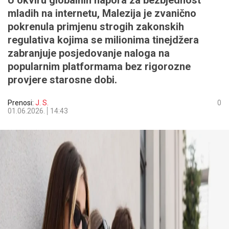
U okviru globalnih napora za bezbjednost
mladih na internetu, Malezija je zvanično
pokrenula primjenu strogih zakonskih
regulativa kojima se milionima tinejdžera
zabranjuje posjedovanje naloga na
popularnim platformama bez rigorozne
provjere starosne dobi.
Prenosi:
J. S.
0
01.06.2026.
14:43