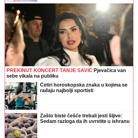
PREKINUT KONCERT TANJE SAVIĆ
Pjevačica van
sebe vikala na publiku
Četiri horoskopska znaka u kojima se
rađaju najbolji sportisti
Zašto biste češće trebali jesti šljive:
Sedam razloga da ih uvrstite u ishranu