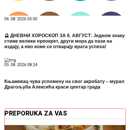
06. 08. 2026 05:00
🔮 ДНЕВНИ ХОРОСКОП ЗА 6. АВГУСТ: Једном знаку
стиже велики преокрет, други мора да пази на
издају, а ево коме се отварају врата успеха!
05. 08. 2026 08:24
Књажевац чува успомену на свог акробату – мурал
Драгoљуба Алексића краси центар града
PREPORUKA ZA VAS