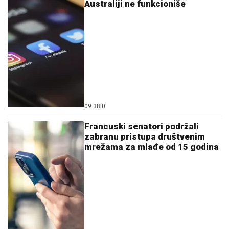
Australiji ne funkcioniše
09:38
|
0
Francuski senatori podržali
zabranu pristupa društvenim
mrežama za mlađe od 15 godina