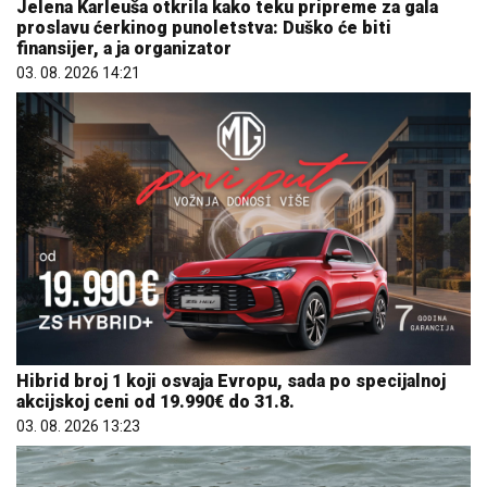
Jelena Karleuša otkrila kako teku pripreme za gala
proslavu ćerkinog punoletstva: Duško će biti
finansijer, a ja organizator
03. 08. 2026 14:21
Hibrid broj 1 koji osvaja Evropu, sada po specijalnoj
akcijskoj ceni od 19.990€ do 31.8.
03. 08. 2026 13:23