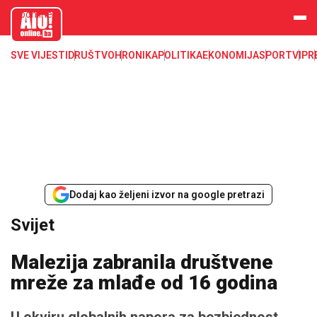
aloonline.b
a
SVE VIJESTI
DRUŠTVO
HRONIKA
POLITIKA
EKONOMIJA
SPORT
VIP
R
Dodaj kao željeni izvor na google pretrazi
Svijet
Malezija zabranila društvene
mreže za mlađe od 16 godina