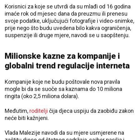
Korisnici za koje se utvrdi da su mlađi od 16 godina
imaće rok od mjesec dana da preuzmu ili prenesu
svoje podatke, uključujući fotografije i video-snimke,
prije nego što budu uvedena bilo kakva ograničenja,
suspenzije ili druge mjere, navodi se u saopštenju.
Milionske kazne za kompanije i
globalni trend regulacije interneta
Kompanije koje ne budu poštovale nova pravila
mogle bi da se suoče sa kaznama do 10 miliona
ringita (oko 2,5 miliona dolara).
Međutim,
roditelji
čija djeca uspiju da zaobiđu zakon
neće biti kažnjeni.
Vlada Malezije navodi da su mjere usmjerene na
zaštitu djece od štetnog sadržaja, sajber nasilja i