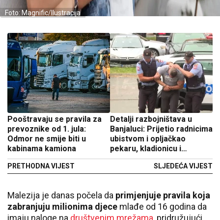
Foto: Magnific/Ilustracija
Pooštravaju se pravila za
Detalji razbojništava u
prevoznike od 1. jula:
Banjaluci: Prijetio radnicima
Odmor ne smije biti u
ubistvom i opljačkao
kabinama kamiona
pekaru, kladionicu i
ugostiteljske objekte
PRETHODNA VIJEST
SLJEDEĆA VIJEST
Malezija je danas počela da
primjenjuje pravila koja
zabranjuju milionima djece
mlađe od 16 godina da
imaju naloge na
društvenim mrežama
, pridružujući