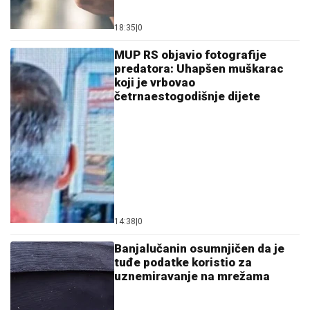
18:35
|
0
MUP RS objavio fotografije
predatora: Uhapšen muškarac
koji je vrbovao
četrnaestogodišnje dijete
14:38
|
0
Banjalučanin osumnjičen da je
tuđe podatke koristio za
uznemiravanje na mrežama