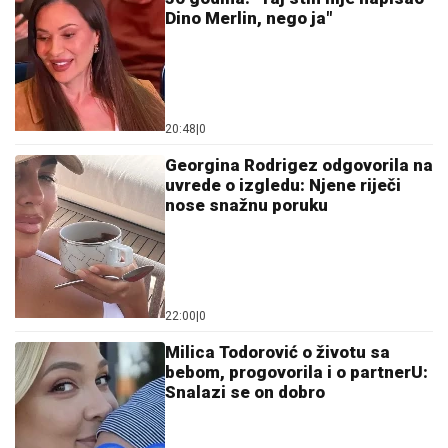
Dino Merlin, nego ja"
20:48
|
0
Georgina Rodrigez odgovorila na
uvrede o izgledu: Njene riječi
nose snažnu poruku
22:00
|
0
Milica Todorović o životu sa
bebom, progovorila i o partnerU:
Snalazi se on dobro