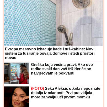
Evropa masovno izbacuje kade i tuš-kabine: Novi
sistem za tuširanje osvaja domove i štedi prostor i
novac
Greška koju većina pravi: Ako ovo
radite svaki dan vaš frižider će se
najvjerovatnije pokvariti
(FOTO)
Seka Aleksić otkrila nepoznate
detalje iz mladosti: Prvi put vidjela
more zahvaljujući prvom momku