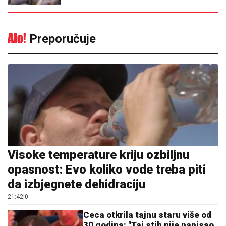
Preporučuje
Visoke temperature kriju ozbiljnu
opasnost: Evo koliko vode treba piti
da izbjegnete dehidraciju
21:42
|
0
Ceca otkrila tajnu staru više od
30 godina: "Taj stih nije napisao