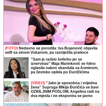
(FOTO)
Nedavno se porodila: Iva Bojanović objavila
selfi sa sinom Vukanom, pa razniježila pratioce
"Sam je razbio šoferku jer se
iznervirao" Maja Marinković se hitno
oglasila nakon skandala sa Asminom,
pa žestoko oplela po Durdžićima
(VIDEO)
"Jako je sposobna i vrijedna
žena" Supruga Mikija Đuričića se bavi
OZBILJNIM POSLOM, Angelina radi na
dva mjesta i ne eksponira se javno