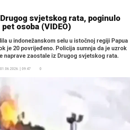
 Drugog svjetskog rata, poginulo
 pet osoba (VIDEO)
ila u indonežanskom selu u istočnoj regiji Papua
ok je 20 povrijeđeno. Policija sumnja da je uzrok
e naprave zaostale iz Drugog svjetskog rata.
01.06.2026.
09:47
0