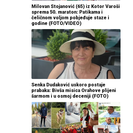
Milovan Stojanović (65) iz Kotor Varoši
sprema 50. maraton: Patikama i
čeličnom voljom pobjeđuje staze i
godine (FOTO/VIDEO)
Senka Dudaković uskoro postaje
prabaka: Bivša misica Orahove plijeni
šarmom i u osmoj deceniji (FOTO)