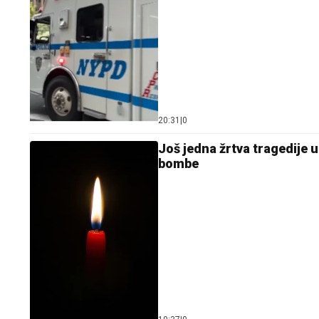
20:31
|
0
Još jedna žrtva tragedije
bombe