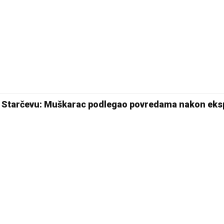
21 °C
Pale
 u Starčevu: Muškarac podlegao povredama nakon eksp