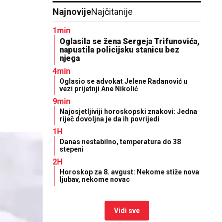
Najnovije
Najčitanije
1min
Oglasila se žena Sergeja Trifunovića,
napustila policijsku stanicu bez
njega
4min
Oglasio se advokat Jelene Radanović u
vezi prijetnji Ane Nikolić
9min
Najosjetljiviji horoskopski znakovi: Jedna
riječ dovoljna je da ih povrijedi
1H
Danas nestabilno, temperatura do 38
stepeni
2H
Horoskop za 8. avgust: Nekome stiže nova
ljubav, nekome novac
Vidi sve