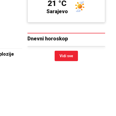
21 °C
Sarajevo
Dnevni horoskop
lozije
Vidi sve