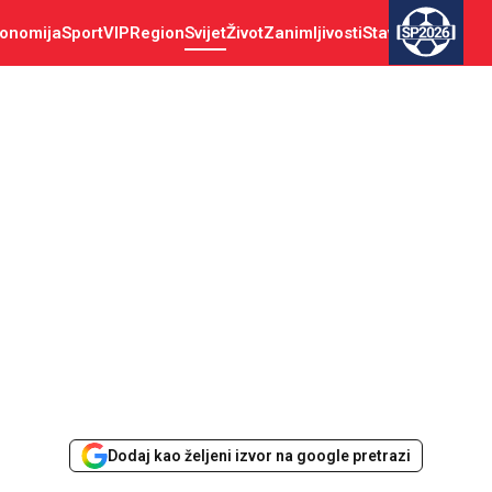
onomija
Sport
VIP
Region
Svijet
Život
Zanimljivosti
Stav
SP2026
Dodaj kao željeni izvor na google pretrazi