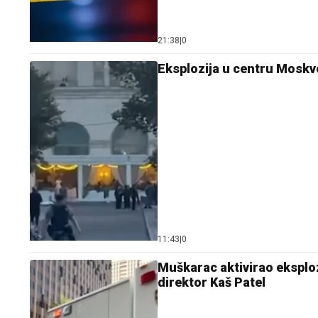
21:38
|
0
Eksplozija u centru Moskve
11:43
|
0
Muškarac aktivirao eksploz
direktor Kaš Patel