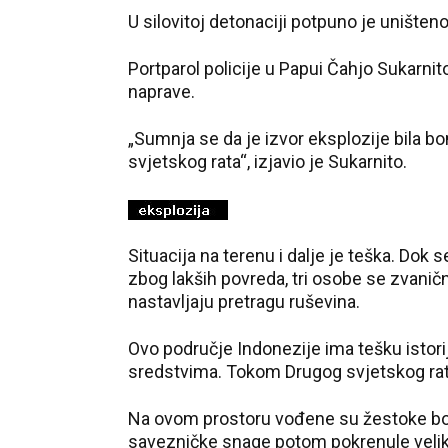
U silovitoj detonaciji potpuno je uništen
Portparol policije u Papui Čahjo Sukarnit
naprave.
„Sumnja se da je izvor eksplozije bila bo
svjetskog rata“, izjavio je Sukarnito.
Situacija na terenu i dalje je teška. Dok 
zbog lakših povreda, tri osobe se zvaničn
nastavljaju pretragu ruševina.
Ovo područje Indonezije ima tešku istori
sredstvima. Tokom Drugog svjetskog rata, 
Na ovom prostoru vođene su žestoke borb
savezničke snage potom pokrenule veliku