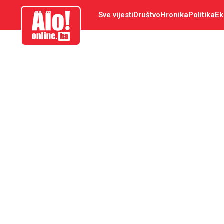
aloonline.ba
Sve vijesti
Društvo
Hronika
Politika
Ek