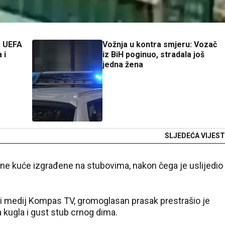
: UEFA
Vožnja u kontra smjeru: Vozač
 i
iz BiH poginuo, stradala još
jedna žena
SLJEDEĆA VIJEST
dne kuće izgrađene na stubovima, nakon čega je uslijedio
i medij Kompas TV, gromoglasan prasak prestrašio je
na kugla i gust stub crnog dima.