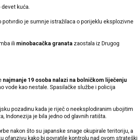
o devet kuća.
o potvrdio je sumnje istražilaca o porijeklu eksplozivne
mba ili
minobacačka granata
zaostala iz Drugog
se
najmanje 19 osoba nalazi na bolničkom liječenju
o vode kao nestale. Spasilačke službe i policija
jsku pozadinu kada je riječ o neeksplodiranim ubojitim
Indonezija je bila jedno od glavnih ratišta.
e nakon što su japanske snage okupirale teritoriju, a
 ofanzivu kako bi povratile kontrolu nad ovom strateški