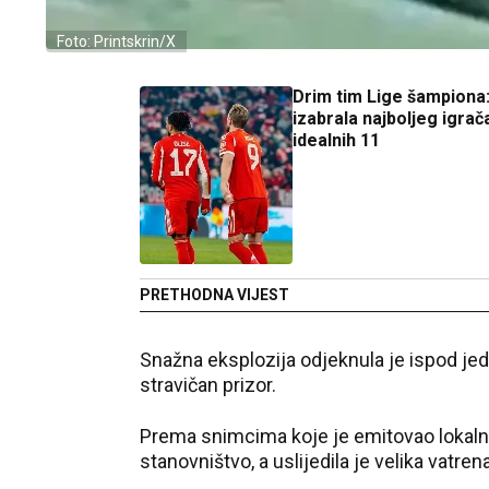
Foto: Printskrin/X
Drim tim Lige šampiona
izabrala najboljeg igrača
idealnih 11
PRETHODNA VIJEST
Snažna eksplozija odjeknula je ispod je
stravičan prizor.
Prema snimcima koje je emitovao lokaln
stanovništvo, a uslijedila je velika vatre