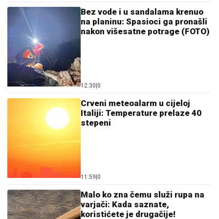
Crveni meteoalarm u cijeloj
Italiji: Temperature prelaze 40
stepeni
11:59
|
0
Malo ko zna čemu služi rupa na
varjači: Kada saznate,
koristićete je drugačije!
11:59
|
0
Dalić dobija novi angažman i
postaje najplaćeniji hrvatski
trener