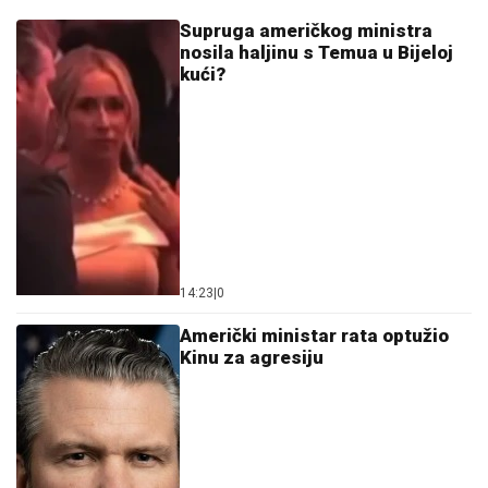
Supruga američkog ministra
nosila haljinu s Temua u Bijeloj
kući?
14:23
|
0
Američki ministar rata optužio
Kinu za agresiju