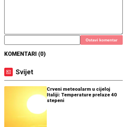
Svijet
Crveni meteoalarm u cijeloj
Italiji: Temperature prelaze 40
stepeni
11:59
|
0
Prerušio se u Smrt i posmatrao
pacijente ispred bolnice, pa
završio u pritvoru (FOTO)