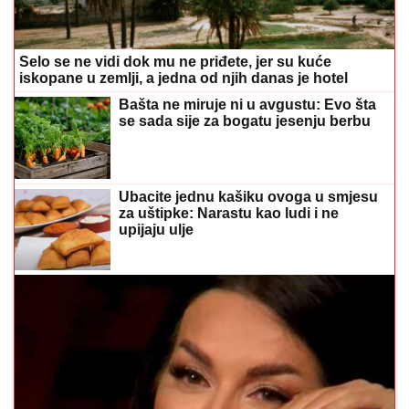
Ubacite jednu kašiku ovoga u smjesu
za uštipke: Narastu kao ludi i ne
upijaju ulje
(FOTO)
Seka Aleksić otkrila nepoznate detalje iz
mladosti: Prvi put vidjela more zahvaljujući prvom
momku
(FOTO)
"Plovimo li još istim
smjerom?" Otac Predrag Popović
objavio fotografiju svoje žene, pa
opisom sve iznenadio