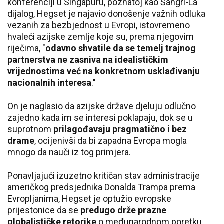
konferenciji u Singapuru, poznatoj kao Šangri-La
dijalog, Hegset je najavio donošenje važnih odluka
vezanih za bezbjednost u Evropi, istovremeno
hvaleći azijske zemlje koje su, prema njegovim
riječima, "
odavno shvatile da se temelj trajnog
partnerstva ne zasniva na idealističkim
vrijednostima već na konkretnom usklađivanju
nacionalnih interesa
."
On je naglasio da azijske države djeluju odlučno
zajedno kada im se interesi poklapaju, dok se u
suprotnom
prilagođavaju pragmatično i bez
drame
, ocijenivši da bi zapadna Evropa mogla
mnogo da nauči iz tog primjera.
Ponavljajući izuzetno kritičan stav administracije
američkog predsjednika Donalda Trampa prema
Evropljanima, Hegset je optužio evropske
prijestonice da se
predugo drže prazne
globalističke retorike
o međunarodnom poretku