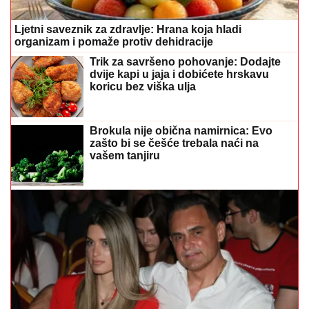
zašto bi se češće trebala naći na
vašem tanjiru
Bio dvije godine u vezi sa Jovanom Jeremić: Ko je
Aleksandra koju je Dragan Stanković vjerio nakon 3
mjeseca veze
(FOTO) PRAVA LJEPOTICA
Bojana
Lazić pokazala majku, uživaju na
ljetovanju