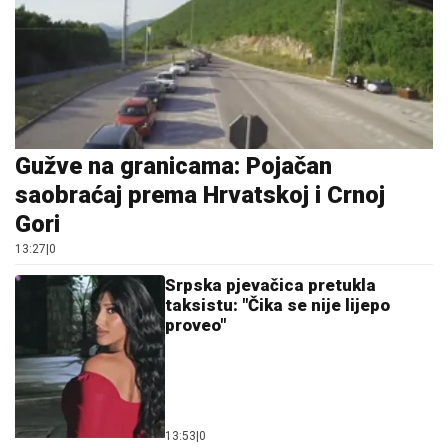
Gori
13:27
|
0
Srpska pjevačica pretukla
taksistu: "Čika se nije lijepo
proveo"
13:53
|
0
Bez vode i u sandalama krenuo
na planinu: Spasioci ga pronašli
nakon višesatne potrage (FOTO)
12:30
|
0