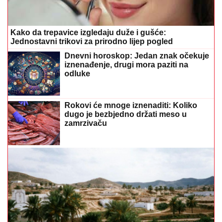
Rokovi će mnoge iznenaditi: Koliko
dugo je bezbjedno držati meso u
zamrzivaču
Selo se ne vidi dok mu ne priđete, jer su kuće
iskopane u zemlji, a jedna od njih danas je hotel
Bašta ne miruje ni u avgustu: Evo šta
se sada sije za bogatu jesenju berbu