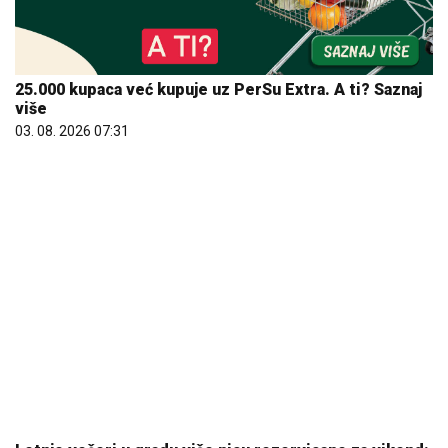
25.000 kupaca već kupuje uz PerSu Extra. A ti? Saznaj
više
03. 08. 2026 07:31
Letnje večeri u gradu više nisu rezervisane za vikend:
Zašto sve više ljudi bira večeru koja se spontano
pretvori u druženje