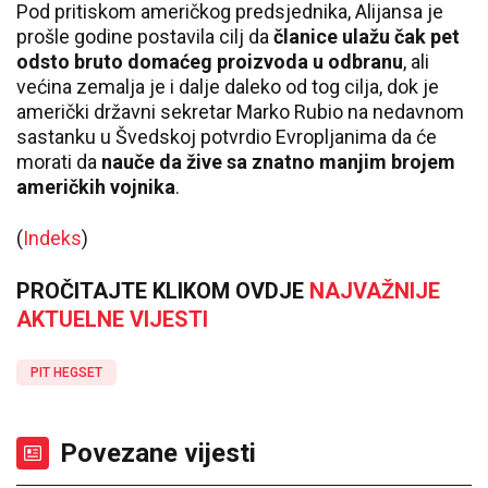
Pod pritiskom američkog predsjednika, Alijansa je
prošle godine postavila cilj da
članice ulažu čak pet
odsto bruto domaćeg proizvoda u odbranu
, ali
većina zemalja je i dalje daleko od tog cilja, dok je
američki državni sekretar Marko Rubio na nedavnom
sastanku u Švedskoj potvrdio Evropljanima da će
morati da
nauče da žive sa znatno manjim brojem
američkih vojnika
.
(
Indeks
)
PROČITAJTE KLIKOM OVDJE
NAJVAŽNIJE
AKTUELNE VIJESTI
PIT HEGSET
Povezane vijesti