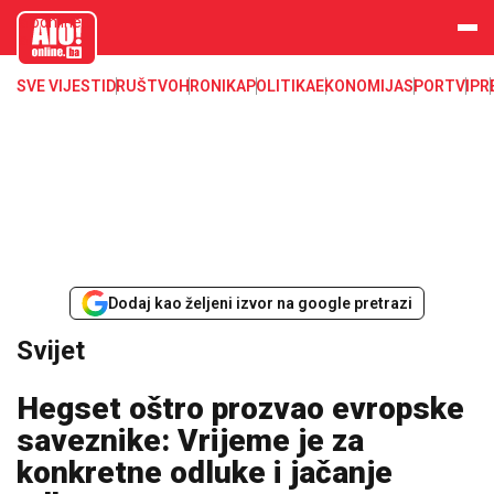
aloonline.b
a
SVE VIJESTI
DRUŠTVO
HRONIKA
POLITIKA
EKONOMIJA
SPORT
VIP
R
Dodaj kao željeni izvor na google pretrazi
Svijet
Hegset oštro prozvao evropske
saveznike: Vrijeme je za
konkretne odluke i jačanje