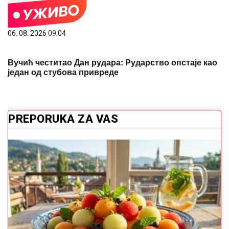
PREPORUKA ZA VAS
Ljetni saveznik za zdravlje: Hrana koja hladi
organizam i pomaže protiv dehidracije
Trik za savršeno pohovanje: Dodajte
dvije kapi u jaja i dobićete hrskavu
koricu bez viška ulja
Brokula nije obična namirnica: Evo