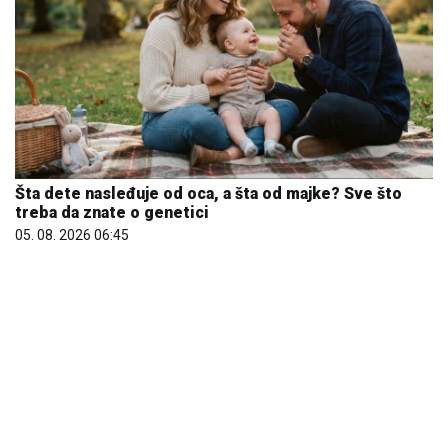
Šta dete nasleđuje od oca, a šta od majke? Sve što
treba da znate o genetici
05. 08. 2026 06:45
Većina građana izgubi novac pre nego što stigne na
letovanje - ovih 7 troškova skoro niko ne planira
15. 07. 2026 07:44