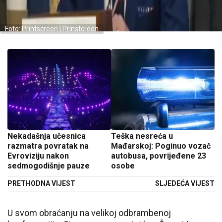
Foto: Printscreen | Prinstcreen
Nekadašnja učesnica
Teška nesreća u
razmatra povratak na
Mađarskoj: Poginuo vozač
Evroviziju nakon
autobusa, povrijeđene 23
sedmogodišnje pauze
osobe
PRETHODNA VIJEST
SLJEDEĆA VIJEST
U svom obraćanju na velikoj odbrambenoj