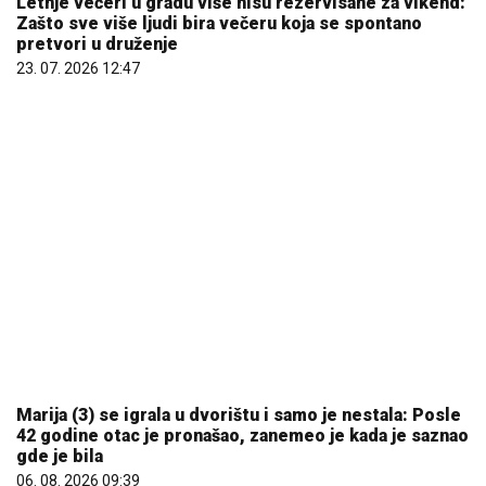
23. 07. 2026 12:47
Marija (3) se igrala u dvorištu i samo je nestala: Posle
42 godine otac je pronašao, zanemeo je kada je saznao
gde je bila
06. 08. 2026 09:39