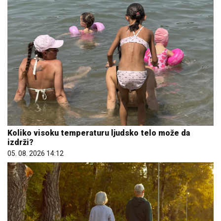
Koliko visoku temperaturu ljudsko telo može da
izdrži?
05. 08. 2026 14:12
Evo u kojim banjama važi vaučer od 10.000 dinara -
kompletan spisak destinacija u Srbiji
06. 08. 2026 07:08