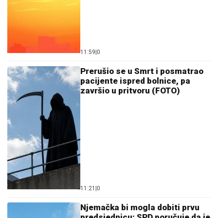
11:21
|
0
Njemačka bi mogla dobiti prvu
predsjednicu: SPD poručuje da je
vrijeme za ženu na čelu države