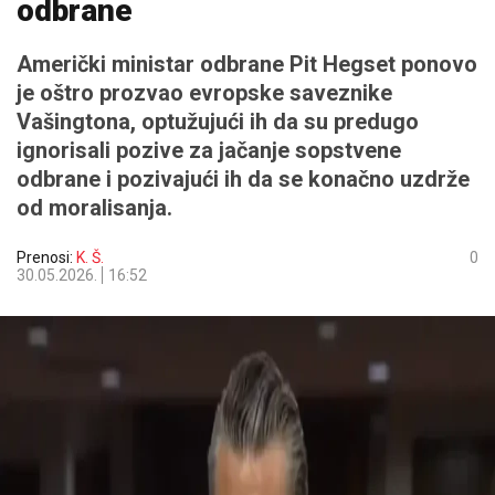
odbrane
Američki ministar odbrane Pit Hegset ponovo
je oštro prozvao evropske saveznike
Vašingtona, optužujući ih da su predugo
ignorisali pozive za jačanje sopstvene
odbrane i pozivajući ih da se konačno uzdrže
od moralisanja.
Prenosi:
K. Š.
0
30.05.2026.
16:52