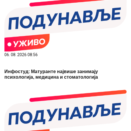
Инфостуд: Матуранте највише занимају
психологија, медицина и стоматологија
06. 08. 2026 09:04
Вучић честитао Дан рудара: Рударство опстаје као
један од стубова привреде