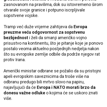
zasnovanom na pravilima, dok su istovremeno širom
otvarale svoje granice i potpuno iscrpljivale
sopstvene vojske.
Tramp već duže vrijeme zahtijeva da
Evropa
preuzme veću odgovornost za sopstvenu
bezbjednost
i želi da smanji američko vojno
prisustvo na kontinentu, što je pitanje koje je ponovo
postalo veoma aktuelno posljednjih nedjelja nakon
što su evropske zemlje odbile da podrže njegov rat
protiv Irana.
Američki ministar odbrane se požalio da su pristojni
apeli evropskim saveznicima da troše više na
odbranu predugo bili mrtvo slovo na papiru,
najavljujući da će
Evropa i NATO morati brzo da
donesu važne odluke
o kojima će se uskoro znati
više.