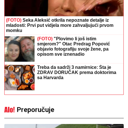
Treba da sadrži 3 namirnice: Šta je
ZDRAV DORUČAK prema doktorima
sa Harvarda
Preporučuje
Gužve na granicama: Pojačan
saobraćaj prema Hrvatskoj i Crnoj