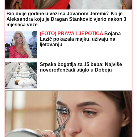
Srpska bogatija za 15 beba: Najviše
novorođenčadi stiglo u Doboju
Kako da trepavice izgledaju duže i gušće:
Jednostavni trikovi za prirodno lijep pogled
Dnevni horoskop: Jedan znak očekuje
iznenađenje, drugi mora paziti na
odluke