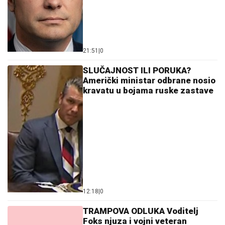
21:51
|
0
SLUČAJNOST ILI PORUKA?
Američki ministar odbrane nosio
kravatu u bojama ruske zastave
12:18
|
0
TRAMPOVA ODLUKA Voditelj
Foks njuza i vojni veteran