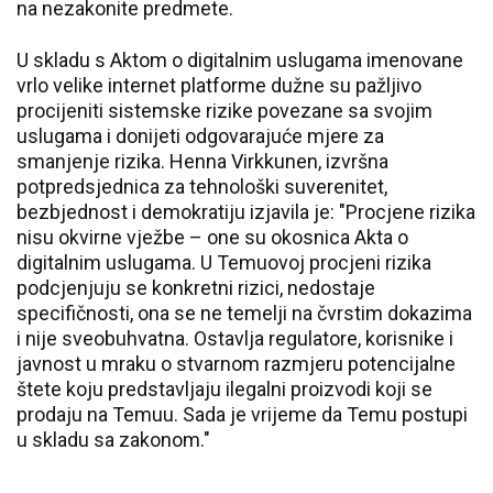
na nezakonite predmete.
U skladu s Aktom o digitalnim uslugama imenovane
vrlo velike internet platforme dužne su pažljivo
procijeniti sistemske rizike povezane sa svojim
uslugama i donijeti odgovarajuće mjere za
smanjenje rizika. Henna Virkkunen, izvršna
potpredsjednica za tehnološki suverenitet,
bezbjednost i demokratiju izjavila je: "Procjene rizika
nisu okvirne vježbe – one su okosnica Akta o
digitalnim uslugama. U Temuovoj procjeni rizika
podcjenjuju se konkretni rizici, nedostaje
specifičnosti, ona se ne temelji na čvrstim dokazima
i nije sveobuhvatna. Ostavlja regulatore, korisnike i
javnost u mraku o stvarnom razmjeru potencijalne
štete koju predstavljaju ilegalni proizvodi koji se
prodaju na Temuu. Sada je vrijeme da Temu postupi
u skladu sa zakonom."