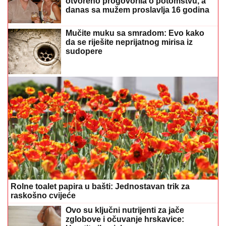
otvoreno progovorila o potomstvu, a
danas sa mužem proslavlja 16 godina
braka
Mučite muku sa smradom: Evo kako
da se riješite neprijatnog mirisa iz
sudopere
Rolne toalet papira u bašti: Jednostavan trik za
raskošno cvijeće
Ovo su ključni nutrijenti za jače
zglobove i očuvanje hrskavice: