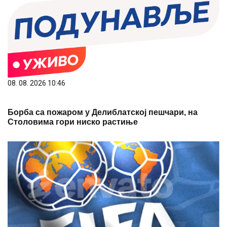
08. 08. 2026 10:46
Борба са пожаром у Делиблатској пешчари, на
Столовима гори ниско растиње