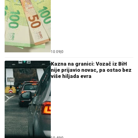
10:09
|
0
Kazna na granici: Vozač iz BiH
nije prijavio novac, pa ostao bez
više hiljada evra