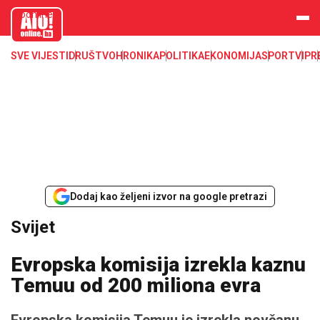
aloonline.b
a
SVE VIJESTI
DRUŠTVO
HRONIKA
POLITIKA
EKONOMIJA
SPORT
VIP
R
Dodaj kao željeni izvor na google pretrazi
Svijet
Evropska komisija izrekla kaznu
Temuu od 200 miliona evra