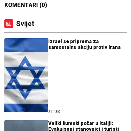
KOMENTARI (0)
Svijet
Izrael se priprema za
samostalnu akciju protiv Irana
21:13
|
0
Veliki šumski požar u Italiji:
Evakuisani stanovnici i turisti