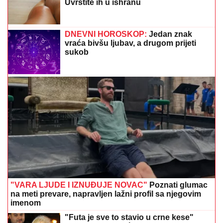
Uvrstite ih u ishranu
DNEVNI HOROSKOP:
Jedan znak
vraća bivšu ljubav, a drugom prijeti
sukob
"VARA LJUDE I IZNUĐUJE NOVAC"
Poznati glumac
na meti prevare, napravljen lažni profil sa njegovim
imenom
"Futa je sve to stavio u crne kese"