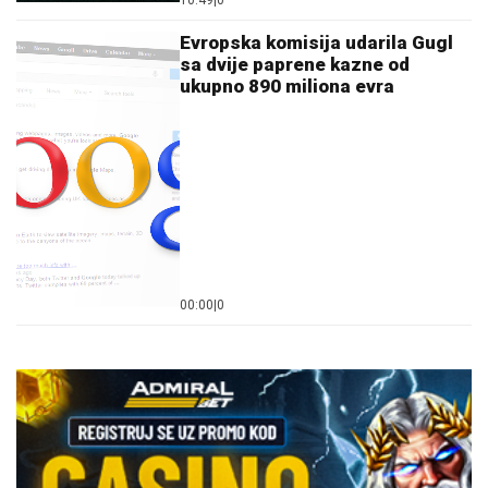
10:49
|
0
Evropska komisija udarila Gugl
sa dvije paprene kazne od
ukupno 890 miliona evra
00:00
|
0