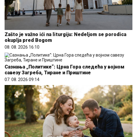
Zašto je važno ići na liturgiju: Nedeljom se porodica
okuplja pred Bogom
08. 08. 2026 16:10
Сазнања „Политике”: Црна Гора следећа у војном
савезу Загреба, Тиране и Приштине
07. 08. 2026 09:14