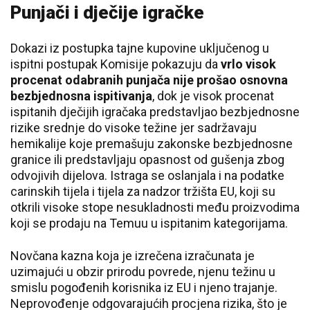
Punjači i dječije igračke
Dokazi iz postupka tajne kupovine uključenog u
ispitni postupak Komisije pokazuju da
vrlo visok
procenat odabranih punjača nije prošao osnovna
bezbjednosna ispitivanja
, dok je visok procenat
ispitanih dječijih igračaka predstavljao bezbjednosne
rizike srednje do visoke težine jer sadržavaju
hemikalije koje premašuju zakonske bezbjednosne
granice ili predstavljaju opasnost od gušenja zbog
odvojivih dijelova. Istraga se oslanjala i na podatke
carinskih tijela i tijela za nadzor tržišta EU, koji su
otkrili visoke stope nesukladnosti među proizvodima
koji se prodaju na Temuu u ispitanim kategorijama.
Novčana kazna koja je izrečena izračunata je
uzimajući u obzir prirodu povrede, njenu težinu u
smislu pogođenih korisnika iz EU i njeno trajanje.
Neprovođenje odgovarajućih procjena rizika, što je