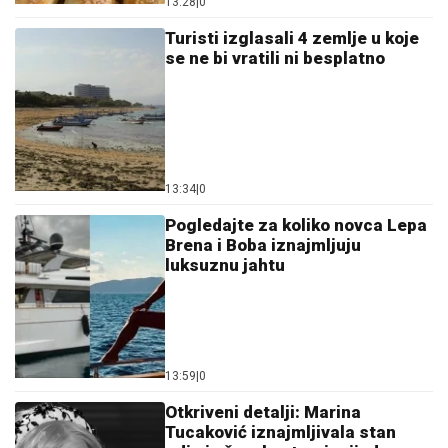
13:28
|
0
Turisti izglasali 4 zemlje u koje
se ne bi vratili ni besplatno
13:34
|
0
Pogledajte za koliko novca Lepa
Brena i Boba iznajmljuju
luksuznu jahtu
13:59
|
0
Otkriveni detalji: Marina
Tucaković iznajmljivala stan