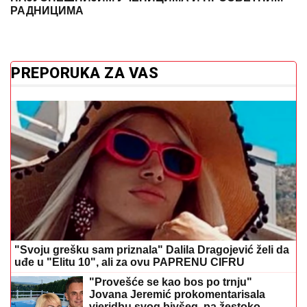
РАДНИЦИМА
PREPORUKA ZA VAS
"Svoju grešku sam priznala" Dalila Dragojević želi da
uđe u "Elitu 10", ali za ovu PAPRENU CIFRU
"Provešće se kao bos po trnju"
Jovana Jeremić prokomentarisala
vjeridbu svog bivšeg, pa žestoko