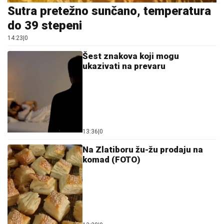
Sutra pretežno sunčano, temperatura
do 39 stepeni
14:23
|
0
Šest znakova koji mogu
ukazivati na prevaru
13:36
|
0
Na Zlatiboru žu-žu prodaju na
komad (FOTO)