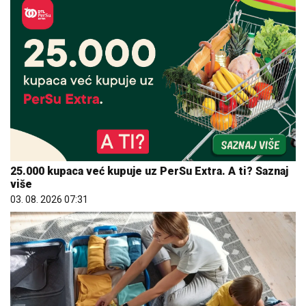
25.000 kupaca već kupuje uz PerSu Extra. A ti? Saznaj
više
03. 08. 2026 07:31