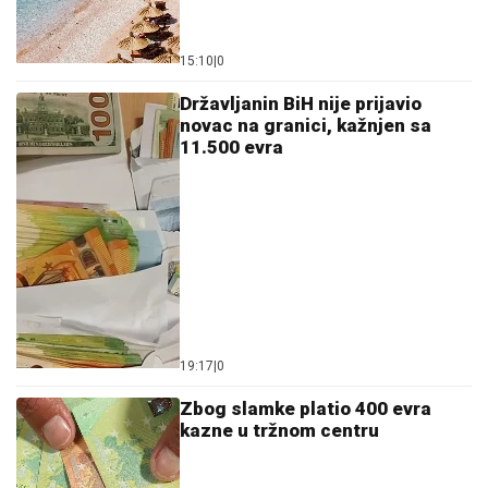
15:10
|
0
Državljanin BiH nije prijavio
novac na granici, kažnjen sa
11.500 evra
19:17
|
0
Zbog slamke platio 400 evra
kazne u tržnom centru