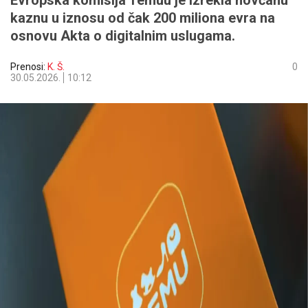
Evropska komisija Temuu je izrekla novčanu
kaznu u iznosu od čak 200 miliona evra na
osnovu Akta o digitalnim uslugama.
Prenosi:
K. Š.
0
30.05.2026.
10:12