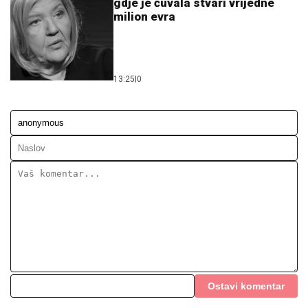
gdje je čuvala stvari vrijedne
milion evra
13:25
|
0
Ostavi komentar