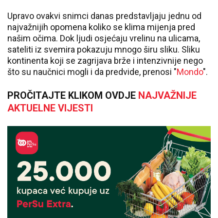
Upravo ovakvi snimci danas predstavljaju jednu od
najvažnijih opomena koliko se klima mijenja pred
našim očima. Dok ljudi osjećaju vrelinu na ulicama,
sateliti iz svemira pokazuju mnogo širu sliku. Sliku
kontinenta koji se zagrijava brže i intenzivnije nego
što su naučnici mogli i da predvide, prenosi "
Mondo
".
PROČITAJTE KLIKOM OVDJE
NAJVAŽNIJE
AKTUELNE VIJESTI