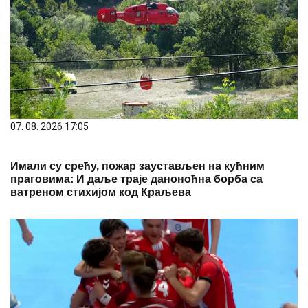
07. 08. 2026 17:05
Имали су срећу, пожар заустављен на кућним
праговима: И даље траје даноноћна борба са
ватреном стихијом код Краљева