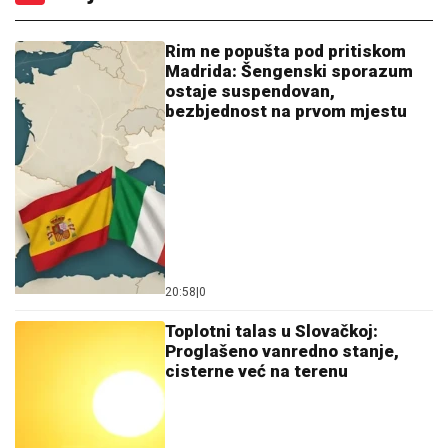
Rim ne popušta pod pritiskom
Madrida: Šengenski sporazum
ostaje suspendovan,
bezbjednost na prvom mjestu
20:58
|
0
Toplotni talas u Slovačkoj:
Proglašeno vanredno stanje,
cisterne već na terenu