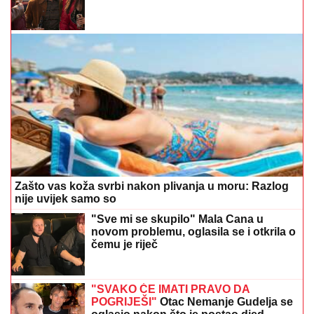
Zašto vas koža svrbi nakon plivanja u moru: Razlog
nije uvijek samo so
"Sve mi se skupilo" Mala Cana u
novom problemu, oglasila se i otkrila o
čemu je riječ
"SVAKO ĆE IMATI PRAVO DA
POGRIJEŠI"
Otac Nemanje Gudelja se