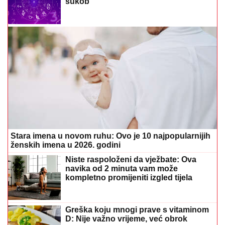
sukob
Stara imena u novom ruhu: Ovo je 10 najpopularnijih
ženskih imena u 2026. godini
Niste raspoloženi da vježbate: Ova
navika od 2 minuta vam može
kompletno promijeniti izgled tijela
Greška koju mnogi prave s vitaminom
D: Nije važno vrijeme, već obrok