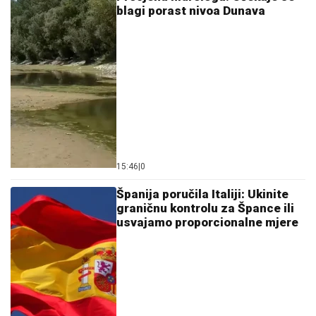
blagi porast nivoa Dunava
15:46
|
0
Španija poručila Italiji: Ukinite
graničnu kontrolu za Špance ili
usvajamo proporcionalne mjere