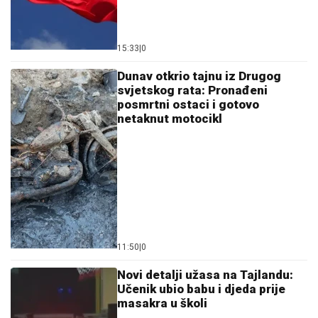
15:33
|
0
Dunav otkrio tajnu iz Drugog
svjetskog rata: Pronađeni
posmrtni ostaci i gotovo
netaknut motocikl
11:50
|
0
Novi detalji užasa na Tajlandu:
Učenik ubio babu i djeda prije
masakra u školi