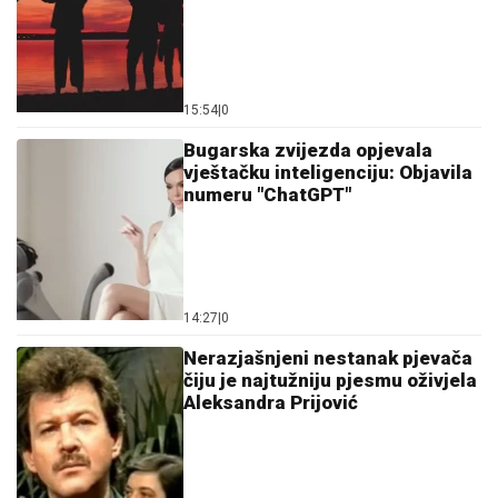
15:54
|
0
Bugarska zvijezda opjevala
vještačku inteligenciju: Objavila
numeru "ChatGPT"
14:27
|
0
Nerazjašnjeni nestanak pjevača
čiju je najtužniju pjesmu oživjela
Aleksandra Prijović