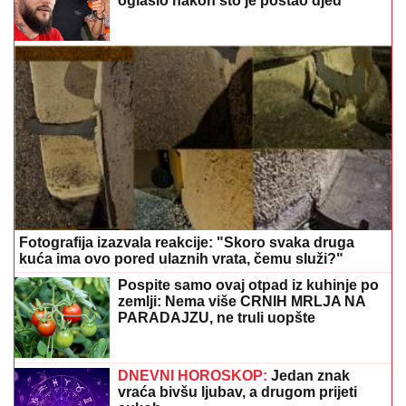
oglasio nakon što je postao djed
Fotografija izazvala reakcije: "Skoro svaka druga
kuća ima ovo pored ulaznih vrata, čemu služi?"
Pospite samo ovaj otpad iz kuhinje po
zemlji: Nema više CRNIH MRLJA NA
PARADAJZU, ne truli uopšte
DNEVNI HOROSKOP:
Jedan znak
vraća bivšu ljubav, a drugom prijeti