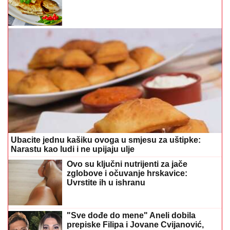
Ubacite jednu kašiku ovoga u smjesu za uštipke:
Narastu kao ludi i ne upijaju ulje
Ovo su ključni nutrijenti za jače
zglobove i očuvanje hrskavice:
Uvrstite ih u ishranu
"Sve dođe do mene" Aneli dobila
prepiske Filipa i Jovane Cvijanović,