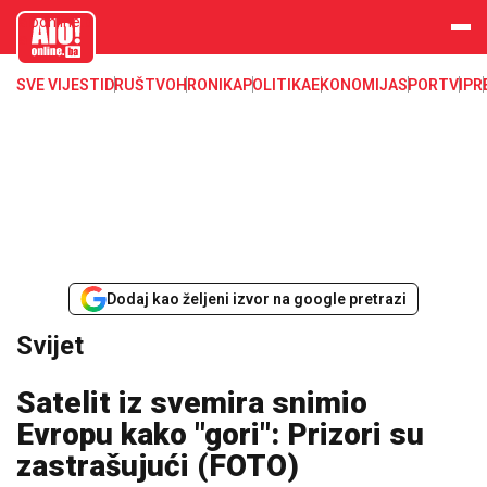
aloonline.b
a
SVE VIJESTI
DRUŠTVO
HRONIKA
POLITIKA
EKONOMIJA
SPORT
VIP
R
Dodaj kao željeni izvor na google pretrazi
Svijet
Satelit iz svemira snimio
Evropu kako "gori": Prizori su
zastrašujući (FOTO)