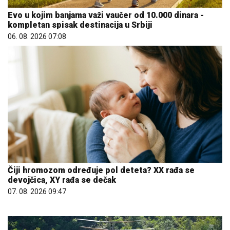
Evo u kojim banjama važi vaučer od 10.000 dinara -
kompletan spisak destinacija u Srbiji
06. 08. 2026 07:08
Čiji hromozom određuje pol deteta? XX rađa se
devojčica, XY rađa se dečak
07. 08. 2026 09:47