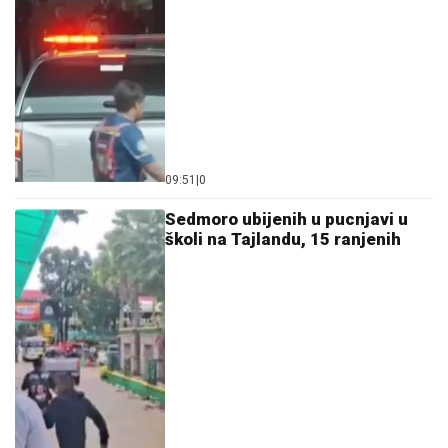
09:51
|
0
Sedmoro ubijenih u pucnjavi u
školi na Tajlandu, 15 ranjenih