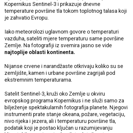
Kopernikus Sentinel-3 i prikazuje dnevne
temperature površine tla tokom toplotnog talasa koji
je zahvatio Evropu.
Iako meteorolozi uglavnom govore o temperaturi
vazduha, sateliti mjere temperaturu same površine
Zemlje. Na fotografiji iz svemira jasno se vide
najtoplije oblasti kontinenta.
Nijanse crvene i narandžaste otkrivaju koliko su se
zemljište, kamen i urbane površine zagrijali pod
ekstremnim temperaturama.
Satelit Sentinel-3, kruži oko Zemlje u okviru
evropskog programa Kopernikus i ne služi samo za
bilježenje spektakularnih fotografija planete. Njegovi
instrumenti prate stanje okeana, požare, vegetaciju,
nivo rijeka i jezera, ali i temperaturu površine tla,
podatak koji je postao ključan u razumijevanju