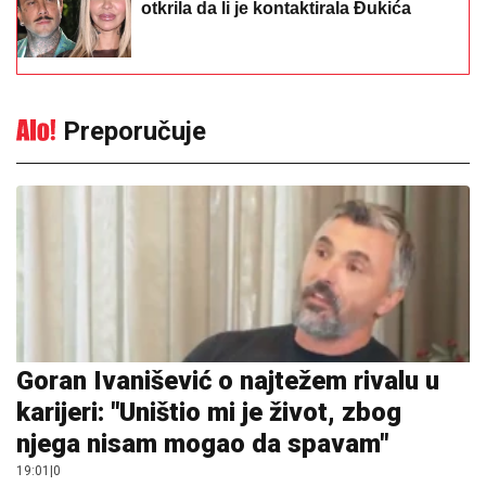
otkrila da li je kontaktirala Đukića
Preporučuje
Goran Ivanišević o najtežem rivalu u
karijeri: "Uništio mi je život, zbog
njega nisam mogao da spavam"
19:01
|
0