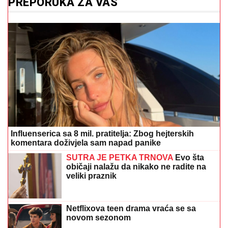
PREPORUKA ZA VAS
Influenserica sa 8 mil. pratitelja: Zbog hejterskih
komentara doživjela sam napad panike
SUTRA JE PETKA TRNOVA
Evo šta
običaji nalažu da nikako ne radite na
veliki praznik
Netflixova teen drama vraća se sa
novom sezonom