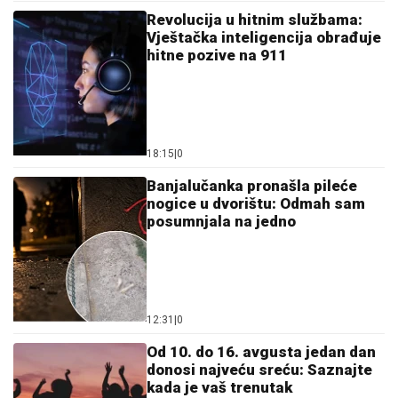
Revolucija u hitnim službama:
Vještačka inteligencija obrađuje
hitne pozive na 911
18:15
|
0
Banjalučanka pronašla pileće
nogice u dvorištu: Odmah sam
posumnjala na jedno
12:31
|
0
Od 10. do 16. avgusta jedan dan
donosi najveću sreću: Saznajte
kada je vaš trenutak