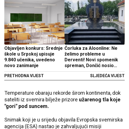
Objavljen konkurs: Srednje
Ćorluka za Aloonline: Ne
škole u Srpskoj upisuje
želimo probleme u
9.840 učenika, uvedeno
Derventi! Novi spomenik
novo zanimanje
spreman, Dončić nosio
pušku
PRETHODNA VIJEST
SLJEDEĆA VIJEST
Temperature obaraju rekorde širom kontinenta, dok
sateliti iz svemira bilježe prizore
užarenog tla koje
"gori" pod suncem.
Snimak koji je u srijedu objavila Evropska svemirska
agencija (ESA) nastao je zahvaljujući misiji