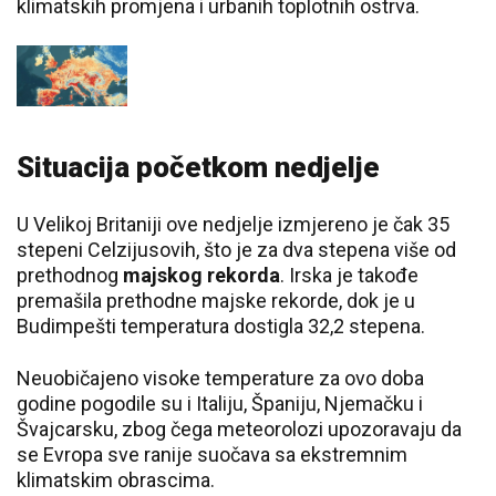
klimatskih promjena i urbanih toplotnih ostrva.
Situacija početkom nedjelje
U Velikoj Britaniji ove nedjelje izmjereno je čak 35
stepeni Celzijusovih, što je za dva stepena više od
prethodnog
majskog rekorda
. Irska je takođe
premašila prethodne majske rekorde, dok je u
Budimpešti temperatura dostigla 32,2 stepena.
Neuobičajeno visoke temperature za ovo doba
godine pogodile su i Italiju, Španiju, Njemačku i
Švajcarsku, zbog čega meteorolozi upozoravaju da
se Evropa sve ranije suočava sa ekstremnim
klimatskim obrascima.