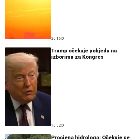
20:16
|
0
Tramp očekuje pobjedu na
izborima za Kongres
16:32
|
0
Procjena hidrologa: Očekuje se