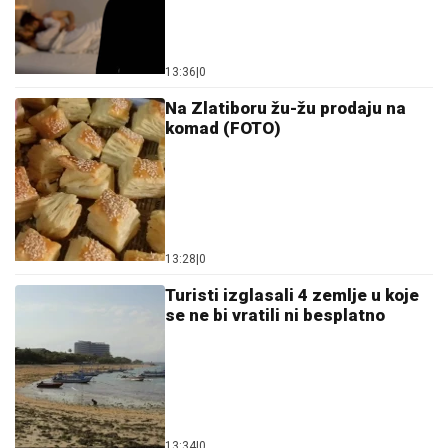
13:36
|
0
Na Zlatiboru žu-žu prodaju na
komad (FOTO)
13:28
|
0
Turisti izglasali 4 zemlje u koje
se ne bi vratili ni besplatno
13:34
|
0