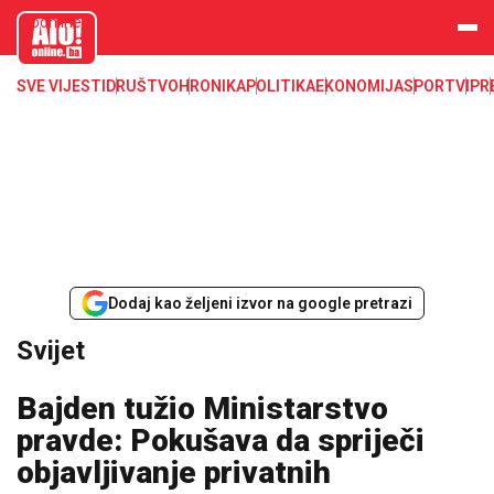
aloonline.b
a
SVE VIJESTI
DRUŠTVO
HRONIKA
POLITIKA
EKONOMIJA
SPORT
VIP
R
Dodaj kao željeni izvor na google pretrazi
Svijet
Bajden tužio Ministarstvo
pravde: Pokušava da spriječi
objavljivanje privatnih