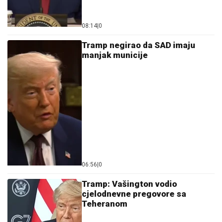
08:14
|
0
Tramp negirao da SAD imaju
manjak municije
06:56
|
0
Tramp: Vašington vodio
cjelodnevne pregovore sa
Teheranom