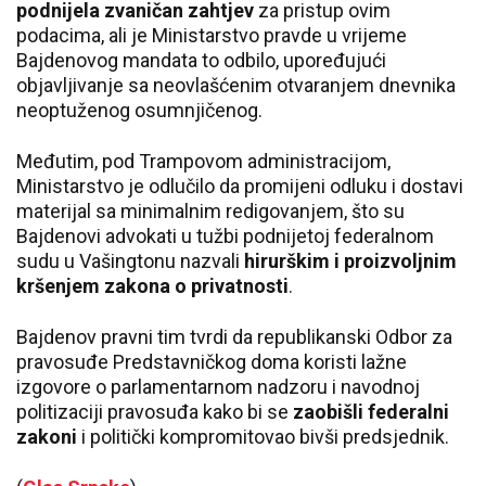
podnijela zvaničan zahtjev
za pristup ovim
podacima, ali je Ministarstvo pravde u vrijeme
Bajdenovog mandata to odbilo, upoređujući
objavljivanje sa neovlašćenim otvaranjem dnevnika
neoptuženog osumnjičenog.
Međutim, pod Trampovom administracijom,
Ministarstvo je odlučilo da promijeni odluku i dostavi
materijal sa minimalnim redigovanjem, što su
Bajdenovi advokati u tužbi podnijetoj federalnom
sudu u Vašingtonu nazvali
hirurškim i proizvoljnim
kršenjem zakona o privatnosti
.
Bajdenov pravni tim tvrdi da republikanski Odbor za
pravosuđe Predstavničkog doma koristi lažne
izgovore o parlamentarnom nadzoru i navodnoj
politizaciji pravosuđa kako bi se
zaobišli federalni
zakoni
i politički kompromitovao bivši predsjednik.