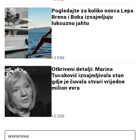
Pogledajte za koliko novca Lepa
Brena i Boba iznajmljuju
luksuznu jahtu
13:59
|
0
Otkriveni detalji: Marina
Tucaković iznajmljivala stan
gdje je čuvala stvari vrijedne
milion evra
13:25
|
0