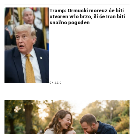
Tramp: Ormuski moreuz će biti
otvoren vrlo brzo, ili će Iran biti
snažno pogođen
07:22
|
0