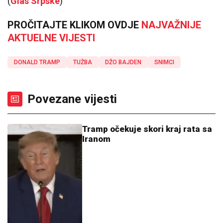
(
Glas Srpske
)
PROČITAJTE KLIKOM OVDJE
NAJVAŽNIJE
AKTUELNE VIJESTI
DONALD TRAMP
TUŽBA
DŽO BAJDEN
SNIMCI
Povezane vijesti
Tramp očekuje skori kraj rata sa
Iranom