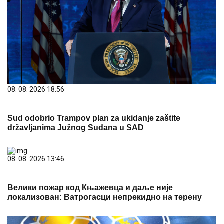
08. 08. 2026 18:56
Sud odobrio Trampov plan za ukidanje zaštite
državljanima Južnog Sudana u SAD
08. 08. 2026 13:46
Велики пожар код Књажевца и даље није
локализован: Ватрогасци непрекидно на терену