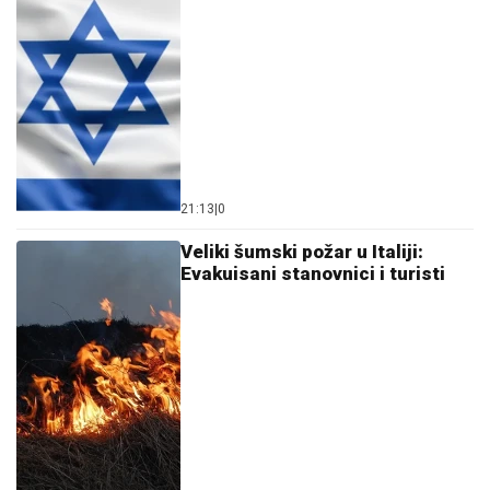
21:13
|
0
Veliki šumski požar u Italiji:
Evakuisani stanovnici i turisti