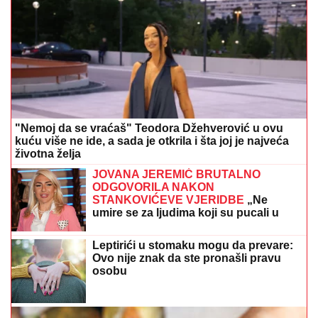
"Nemoj da se vraćaš" Teodora Džehverović u ovu
kuću više ne ide, a sada je otkrila i šta joj je najveća
životna želja
JOVANA JEREMIĆ BRUTALNO
ODGOVORILA NAKON
STANKOVIĆEVE VJERIDBE
„Ne
umire se za ljudima koji su pucali u
tebe“
Leptirići u stomaku mogu da prevare:
Ovo nije znak da ste pronašli pravu
osobu