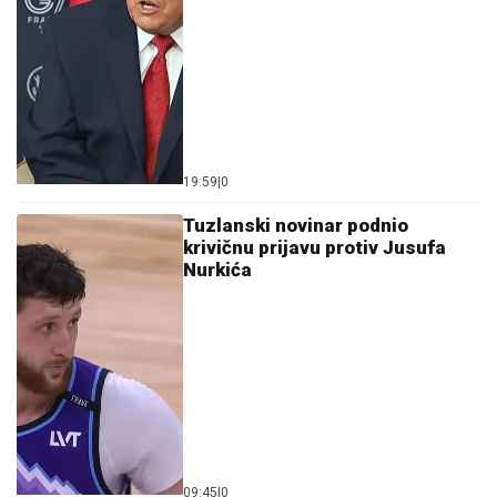
19:59
|
0
Tuzlanski novinar podnio
krivičnu prijavu protiv Jusufa
Nurkića
09:45
|
0