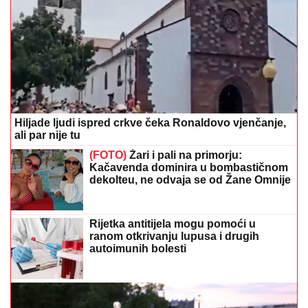
Hiljade ljudi ispred crkve čeka Ronaldovo vjenčanje,
ali par nije tu
(FOTO)
Žari i pali na primorju:
Kačavenda dominira u bombastičnom
dekolteu, ne odvaja se od Žane Omnije
Rijetka antitijela mogu pomoći u
ranom otkrivanju lupusa i drugih
autoimunih bolesti