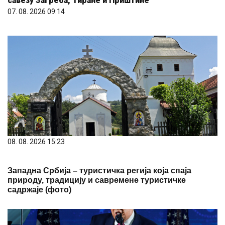
савезу Загреба, Тиране и Приштине
07. 08. 2026 09:14
08. 08. 2026 15:23
Западна Србија – туристичка регија која спаја
природу, традицију и савремене туристичке
садржаје (фото)